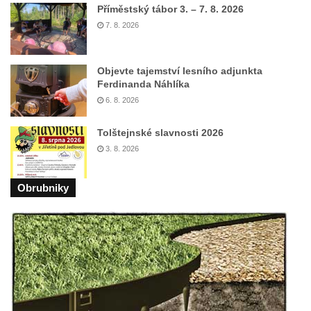
Příměstský tábor 3. – 7. 8. 2026
Rozhledna Královka
7. 8. 2026
Špičák u Varnsdorfu (Spitzberg)
Rozhledna Studenec
Objevte tajemství lesního adjunkta
Ferdinanda Náhlíka
Rozhledna Jedlová
6. 8. 2026
Rozhledna Dymník (aneb Augustova věž)
Rozhledna Semenec u Týna nad Vltavou
Tolštejnské slavnosti 2026
3. 8. 2026
Rozhledna Sokolí vrch
Rozhledna na Třenické hoře u Cerhovic
Obrubniky
Rozhledna Hard (Hartberg) v Sokolově
Bismarckova rozhledna – Háj u Aše
Rozhledna Císařský kámen
Rozhledna Kopanina
Rozhledna Pajndl na Tisovském vrchu v
Krušných horách