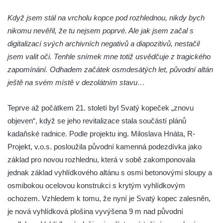
Vyhlídka pod Zlatým vrchem u Bečova nad
Když jsem stál na vrcholu kopce pod rozhlednou, nikdy bych
Teplou
nikomu nevěřil, že tu nejsem poprvé. Ale jak jsem začal s
Vyhlídka Radovič u Velké Bučiny u Velvar
digitalizací svých archivních negativů a diapozitivů, nestačil
Pozorovatelna pod vrchem Radovič u Velké
jsem valit oči. Tenhle snímek mne totiž usvědčuje z tragického
Bučiny u Velvar
zapomínání. Odhadem začátek osmdesátých let, původní altán
Vyhlídka U Zámečku v Lovosicích
ještě na svém místě v dezolátním stavu…
Vyhlídka Růženka
Teprve až počátkem 21. století byl Svatý kopeček „znovu
Kaňkovská vyhlídka
objeven“, když se jeho revitalizace stala součástí plánů
Rozhledna Bieleboh u Beiersdorfu
kadaňské radnice. Podle projektu ing. Miloslava Hnáta, R-
Věž krále Friedricha Augusta u Löbau
Projekt, v.o.s. posloužila původní kamenná podezdívka jako
Rozhledna Velký Chlum
základ pro novou rozhlednu, která v sobě zakomponovala
Rozhledna Funpark na Šibeníku v Mostě
jednak základ vyhlídkového altánu s osmi betonovými sloupy a
osmibokou ocelovou konstrukci s krytým vyhlídkovým
Rozhledna Na Horách u Hrobců – Rohatců
ochozem. Vzhledem k tomu, že nyní je Svatý kopec zalesněn,
Rozhledna Radejčín
je nová vyhlídková plošina vyvýšena 9 m nad původní
Kratochvílova rozhledna v Roudnici nad