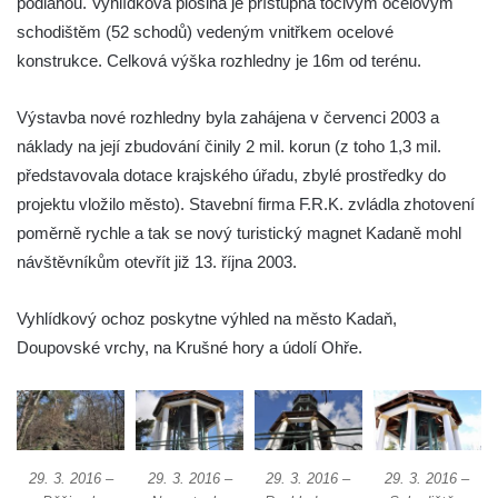
podlahou. Vyhlídková plošina je přístupná točivým ocelovým
Labem
schodištěm (52 schodů) vedeným vnitřkem ocelové
Rozhledna Luž (Aussichtsturm Lausche)
konstrukce. Celková výška rozhledny je 16m od terénu.
Vyhlídka Terezínka
Výstavba nové rozhledny byla zahájena v červenci 2003 a
Rozhledna Vrchbělá
náklady na její zbudování činily 2 mil. korun (z toho 1,3 mil.
Vyhlídka Triangl u Markvartic
představovala dotace krajského úřadu, zbylé prostředky do
Masarykova věž samostatnosti
projektu vložilo město). Stavební firma F.R.K. zvládla zhotovení
Rozhledna Janov
poměrně rychle a tak se nový turistický magnet Kadaně mohl
Rozhledna Alainova věž
návštěvníkům otevřít již 13. října 2003.
Rozhledna (vyhlídková věž) Kumburk
Vyhlídkový ochoz poskytne výhled na město Kadaň,
Rozhledna Na Čihadle
Doupovské vrchy, na Krušné hory a údolí Ohře.
Střekovská vyhlídka
Víťova rozhledna
Rozhledna Vrchovina
Vyhlídková věž Dneboh
29. 3. 2016 –
29. 3. 2016 –
29. 3. 2016 –
29. 3. 2016 –
Rozhledna Valtenberg