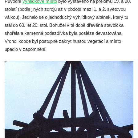
Původní
vyhlídkové místo
bylo vystavěno na přelomu 19. a 20.
Vyhlídka u Perníkové stráže mezi Údolím
století (podle jiných zdrojů až v období mezi 1. a 2. světovou
samoty a Údolím vzdechů
válkou). Jednalo se o jednoduchý vyhlídkový altánek, který tu
Vyhlídka v ulici Legionářů v Mělníku
stál do 60. let 20. stol. Bohužel v té době dřevěná stavbička
Údajná vyhlídka u pomníku Hanse Kudlicha
shořela a kamenná podezdívka byla posléze devastována.
v Nové Vsi-Teplicích
Vrchol kopce byl postupně zakryt hustou vegetací a místo
upadlo v zapomnění.
Údajná vyhlídka pod Širokým vrchem
Boreč – vyhlídka k jihu
Boreč – vyhlídka k východu
Vrázova vyhlídka v Mělníku
Vyhlídková věž archeoparku Na Jánu u
Netolic
Vyhlídka Supí vrch
Vyhlídka Pod Schillerovou výšinou v
Krupce
Vyhlídka u kaple v Jirchářích na Doksanské