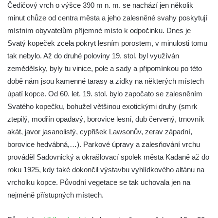
Čedičový vrch o výšce 390 m n. m. se nachází jen několik
Vyhlídka na lom Vršany severně od
minut chůze od centra města a jeho zalesněné svahy poskytují
Strupčic
místním obyvatelům příjemné místo k odpočinku. Dnes je
Vyhlídka v ulici Pod Chloumečkem v
Svatý kopeček zcela pokryt lesním porostem, v minulosti tomu
Chloumku
tak nebylo. Až do druhé poloviny 19. stol. byl využíván
Vyhlídka u Lückendorfu IV
zemědělsky, byly tu vinice, pole a sady a připomínkou po této
Vyhlídka u Lückendorfu III
době nám jsou kamenné tarasy a zídky na některých místech
Vyhlídka u Lückendorfu II
úpatí kopce. Od 60. let. 19. stol. bylo započato se zalesněním
Svatého kopečku, bohužel většinou exotickými druhy (smrk
Vyhlídka u Lückendorfu I
ztepilý, modřín opadavý, borovice lesní, dub červený, trnovník
Vyhlídka pod Kolištěm II
akát, javor jasanolistý, cypřišek Lawsonův, zerav západní,
Vyhlídka pod Kolištěm
borovice hedvábná,…). Parkové úpravy a zalesňování vrchu
Vyhlídka u Köglerova kříže na Kamenné
prováděl Sadovnický a okrašlovací spolek města Kadaně až do
Horce v Krásné Lípě
roku 1925, kdy také dokončil výstavbu vyhlídkového altánu na
Vyhlídka u Kyjovského hrádku
vrcholku kopce. Původní vegetace se tak uchovala jen na
nejméně přístupných místech.
Vyhlídka v Dolní Chřibské
Vyhlídka nad Údolím samoty