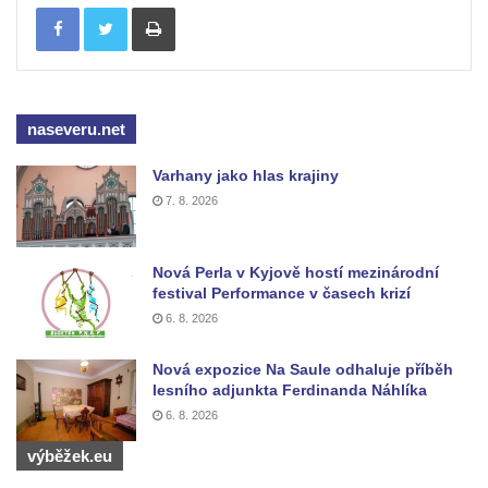
Tisknout
Rozhledna Ungerberg (Prinz-Georg-Turm)
Rozhledna Prinz-Friedrich-August-Turm
Rozhledna na hradě Oybin
Frotzelova rozhledna u Ejmovy chaty na
naseveru.net
Stříbrníku
Varhany jako hlas krajiny
Vyhlídka Belvedér
7. 8. 2026
Rozhledna na Skřivánčím vrchu u Málkova
Rozhledna Schlechteberg
Nová Perla v Kyjově hostí mezinárodní
Rozhledna Tanečnice
festival Performance v časech krizí
Rozhledna Weifberg
6. 8. 2026
Rozhledna Krásno (Schönfeld)
Nová expozice Na Saule odhaluje příběh
Rozhledna Na Stráži (Sloup v Čechách)
lesního adjunkta Ferdinanda Náhlíka
6. 8. 2026
Rozhledna Diana v Karlových Varech
Rozhledna Vlčí hora
výběžek.eu
Rozhledna Slovanka