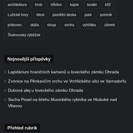
architektura
hrob
hřbitov
kaple
kostel
kříž
Lužické hory
Most
pamětní deska
park
pomník
pískovec
skála
sloup
socha
vyhlídka
zámek
Šluknovský výběžek
Nejnovější příspěvky
Lapidárium hraničních kamenů u loveckého zámku Ohrada
Zvonice na Pěnkavčím vrchu ve Vrchlického ulici ve Varnsdorfu
Dubová alej u loveckého zámku Ohrada
Socha Posel na břehu Munického rybníka ve Hluboké nad
Vltavou
Přehled rubrik