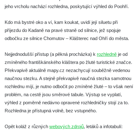
jeho vrcholu nachází rozhledna, poskytující výhled do Poohří.
Ferdinandova vyhlídka u bývalého
čedičového lomu v Zákupech
Kdo má bystré oko a ví, kam koukat, uvidí její siluetu při
Vyhlídka na konci Křížové cesty na
příjezdu do Kadaně na pravé straně od silnice, jež spojuje
Křížovém vrchu ve Frýdlantu
odbočku ze silnice Chomutov – Klášterec nad Ohří do města.
Rozhledna Čáp v Adršpašsko-teplických
skalách
Nejjednodušší přístup (a pěkná procházka) k
rozhledně
je od
Vyhlídka pod Doubravskou horou v
zmíněného františkánského kláštera po žluté turistické značce.
Teplicích
Překvapivě aktuálně mapy.cz nezachycují souběžně vedenou
Vyhlídka u Písečného vrchu v Teplicích
naučnou stezku. A stejně překvapivě naučná stezka samotnou
rozhlednu míjí, je nutno odbočit po zmíněné žluté – to však není
Rozhledna Letná v Teplicích
problém, na cestě jsou směrové tabule. Výstup se vyplatí,
Vyhlídka Kaltenbergblick pod Weifbergem
výhled z poměrně nedávno opravené rozhledničky stojí za to.
Vyhlídka na vrchu Waitzdorfer Höhe u
Rozhledna je přístupná volně, bez vstupného.
Goßdorfu
Vyhlídka na vrchu Hankehübel u Goßdorfu
Opět koláž z různých
webových zdrojů
, letáků a infotabulí:
Rozhledna Maják u Strupčic