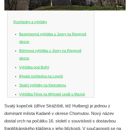
Rozhledny a vyhlídky
Bezejmenná vyhlídka u Jizery na Riegrově
stezce
Böhmova vyhlídka u Jizery na Riegrově
stezce
Vyhlídka pod Bořní
Bývalá rozhledna na Lovoši
Skalní vyhlídky na Kleinsteinu
Vyhlídka Fénix na Mlýnské cestě u Mezné
Vyhlídka na Caspersbergu u
Svatý kopeček (dříve Strážiště, též Hutberg) je jednou z
starokatolického kostela Proměnění Páně
dominant města Kadaně v okrese Chomutov. Nový název
ve Varnsdorfu
dostal vrch na počátku 16. století v souvislosti s dostavbou
Vyhlídka u svatého Josefa v Zákupech
františkánského kláštera v jeho blízkosti. V současnosti se na