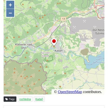
Rozhledna Hamelika
Rozhledna Jeřabina
Rozhledna Erbenova vyhlídka v Ústí nad
Labem
Rozhledna Krudum
Czorneboh – polorozhledna
Rozhledna Blatenský vrch
Rozhledna Vochlice u Lubence
Rozhledna Strážný vrch u Merboltic
Rozhledna Kohout u Valkeřic
Rozhledna na Svatém vrchu v Kadani
Hlavatice – vyhlídka nebo rozhledna…?
Cimrmanova nejnižší rozhledna na světě v
Nouzově
Tagy
rozhledna
Kadaň
Rozhledna Varhošť u Litoměřic