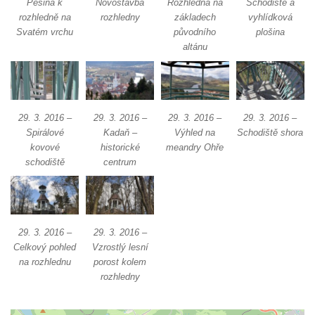
Pěšina k
Novostavba
Rozhledna na
Schodiště a
rozhledně na
rozhledny
základech
vyhlídková
Rozhledna Špičák u České Lípy
Svatém vrchu
původního
plošina
Rozhledna Kaňk (Havířská bouda) u Kutné
altánu
Hory
Rozhledna Rumburak
Stezka korunami stromů – Krkonoše
29. 3. 2016 –
29. 3. 2016 –
29. 3. 2016 –
29. 3. 2016 –
Rozhledna Eliška (Stachelberg)
Spirálové
Kadaň –
Výhled na
Schodiště shora
kovové
historické
meandry Ohře
Rozhledna Bismarckturm v Neugersdorfu
schodiště
centrum
Maják (a muzeum) Járy Cimrmana
Rozhledna Štěpánka
Rozhledna Vysoká v Tachově
29. 3. 2016 –
29. 3. 2016 –
Rozhledna Bohušův vrch u Plané
Celkový pohled
Vzrostlý lesní
Rozhledna Strážný vrch
na rozhlednu
porost kolem
rozhledny
Rozhledna Klínovec
Rozhledna Bučina