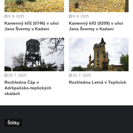
9. 8. 2025
9. 8. 2025
Kamenný kříž (0746) v ulici
Kamenný kříž (0209) v ulici
Jana Švermy v Kadani
Jana Švermy v Kadani
29. 7. 2025
10. 7. 2025
Rozhledna Čáp v
Rozhledna Letná v Teplicích
Adršpašsko-teplických
skalách
Štítky