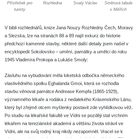
samoty a Údolím vzdechů
Přístřešek pro
Rozhledna
Svatý Václav
Směrová tabule
turisty
v Milířích
Vyhlídka v ulici Legionářů v Mělníku
Údajná vyhlídka u pomníku Hanse Kudlicha
V bibli rozhlednářů, knize Jana Nouzy Rozhledny Čech, Moravy
v Nové Vsi-Teplicích
a Slezska, lze na stranách 88 a 89 najít exkurz do historie
Údajná vyhlídka pod Širokým vrchem
předchozí kamenné stavby, některé další detaily jsem našel v
Boreč – vyhlídka k jihu
encyklopedii Sokolovsko – umění, památky a umělci do roku
Boreč – vyhlídka k východu
1945 Vladimíra Prokopa a Lukáše Smoly:
Vrázova vyhlídka v Mělníku
Zásluhu na vybudování měla loketská odbočka německého
Vyhlídková věž archeoparku Na Jánu u
vlastivědného spolku Eghalanda Gmoi, která se rozhodla
Netolic
stavbu věnovat památce Andrease Kempfa (1865-1929),
Vyhlídka Supí vrch
významného lékaře a rodáka z nedalekého Krásenského Lánu,
Vyhlídka Pod Schillerovou výšinou v
který byl zřejmě otcem myšlenky postavit zde vyhlídkovou věž.
Krupce
Po studiu na lékařské fakultě ve Vídni se později stal vrchním
Vyhlídka u kaple v Jirchářích na Doksanské
lékařem na tereziánské akademii a většinu života strávil ve
cestě
Vídni, ale na svůj rodný kraj nikdy nezapomněl. Vracel se k