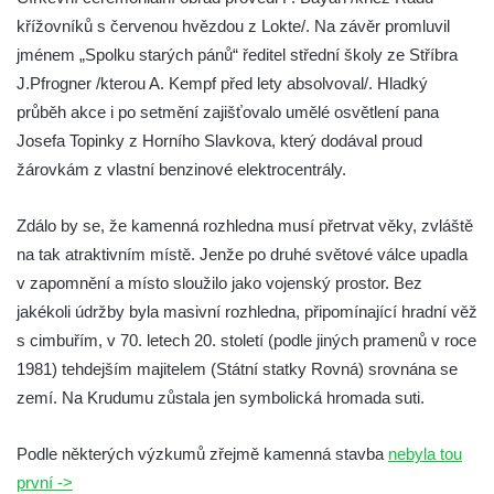
křížovníků s červenou hvězdou z Lokte/. Na závěr promluvil
Vyhlídka Radovič u Velké Bučiny u Velvar
jménem „Spolku starých pánů“ ředitel střední školy ze Stříbra
Pozorovatelna pod vrchem Radovič u Velké
J.Pfrogner /kterou A. Kempf před lety absolvoval/. Hladký
Bučiny u Velvar
průběh akce i po setmění zajišťovalo umělé osvětlení pana
Vyhlídka U Zámečku v Lovosicích
Josefa Topinky z Horního Slavkova, který dodával proud
Vyhlídka Růženka
žárovkám z vlastní benzinové elektrocentrály.
Kaňkovská vyhlídka
Zdálo by se, že kamenná rozhledna musí přetrvat věky, zvláště
Rozhledna Bieleboh u Beiersdorfu
na tak atraktivním místě. Jenže po druhé světové válce upadla
Věž krále Friedricha Augusta u Löbau
v zapomnění a místo sloužilo jako vojenský prostor. Bez
Rozhledna Velký Chlum
jakékoli údržby byla masivní rozhledna, připomínající hradní věž
Rozhledna Funpark na Šibeníku v Mostě
s cimbuřím, v 70. letech 20. století (podle jiných pramenů v roce
1981) tehdejším majitelem (Státní statky Rovná) srovnána se
Rozhledna Na Horách u Hrobců – Rohatců
zemí. Na Krudumu zůstala jen symbolická hromada suti.
Rozhledna Radejčín
Kratochvílova rozhledna v Roudnici nad
Podle některých výzkumů zřejmě kamenná stavba
nebyla tou
Labem
první ->