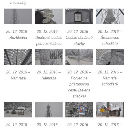
Strupčic
rozhledny
Vyhlídka v ulici Pod Chloumečkem v
Chloumku
Vyhlídka u Lückendorfu IV
20. 12. 2016 –
20. 12. 2016 –
20. 12. 2016 –
20. 12. 2016 –
Vyhlídka u Lückendorfu III
Rozhledna
Směrové cedule
Cedule donátorů
Šroubovice
pod rozhlednou
stavby
schodiště
Vyhlídka u Lückendorfu II
Vyhlídka u Lückendorfu I
Vyhlídka pod Kolištěm II
Vyhlídka pod Kolištěm
20. 12. 2016 –
20. 12. 2016 –
20. 12. 2016 –
20. 12. 2016 –
Námraza
Námraza
Pohled na
Namrzlé
Vyhlídka u Köglerova kříže na Kamenné
přístupovou
schodiště
Horce v Krásné Lípě
cestu (zelená
Vyhlídka u Kyjovského hrádku
značka)
Vyhlídka v Dolní Chřibské
Vyhlídka nad Údolím samoty
Vyhlídka u Perníkové stráže mezi Údolím
20. 12. 2016 –
20. 12. 2016 –
20. 12. 2016 –
20. 12. 2016 –