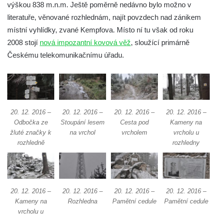
výškou 838 m.n.m. Ještě poměrně nedávno bylo možno v
čedičového lomu v Zákupech
literatuře, věnované rozhlednám, najít povzdech nad zánikem
Vyhlídka na konci Křížové cesty na
místní vyhlídky, zvané Kempfova. Místo ní tu však od roku
Křížovém vrchu ve Frýdlantu
2008 stojí
nová impozantní kovová věž
, sloužící primárně
Rozhledna Čáp v Adršpašsko-teplických
Českému telekomunikačnímu úřadu.
skalách
Vyhlídka pod Doubravskou horou v
Teplicích
Vyhlídka u Písečného vrchu v Teplicích
20. 12. 2016 –
20. 12. 2016 –
20. 12. 2016 –
20. 12. 2016 –
Rozhledna Letná v Teplicích
Odbočka ze
Stoupání lesem
Cesta pod
Kameny na
žluté značky k
na vrchol
vrcholem
vrcholu u
Vyhlídka Kaltenbergblick pod Weifbergem
rozhledně
rozhledny
Vyhlídka na vrchu Waitzdorfer Höhe u
Goßdorfu
Vyhlídka na vrchu Hankehübel u Goßdorfu
20. 12. 2016 –
20. 12. 2016 –
20. 12. 2016 –
20. 12. 2016 –
Rozhledna Maják u Strupčic
Kameny na
Rozhledna
Pamětní cedule
Pamětní cedule
Vyhlídka na lom Vršany severně od
vrcholu u