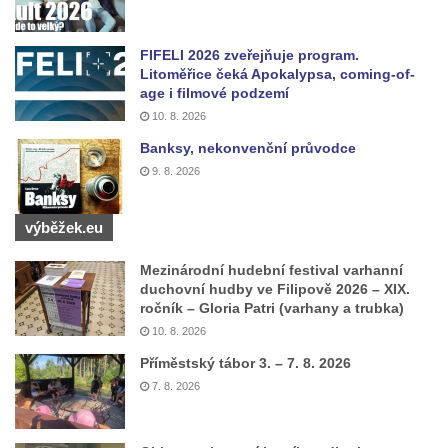
Špičák u Varnsdorfu (Spitzberg)
FIFELI 2026 zveřejňuje program.
Rozhledna Studenec
Litoměřice čeká Apokalypsa, coming-of-
Rozhledna Jedlová
age i filmové podzemí
Rozhledna Dymník (aneb Augustova věž)
10. 8. 2026
Banksy, nekonvenční průvodce
Rozhledna Semenec u Týna nad Vltavou
9. 8. 2026
Rozhledna Sokolí vrch
Rozhledna na Třenické hoře u Cerhovic
výběžek.eu
Rozhledna Hard (Hartberg) v Sokolově
Mezinárodní hudební festival varhanní
Bismarckova rozhledna – Háj u Aše
duchovní hudby ve Filipově 2026 – XIX.
Rozhledna Císařský kámen
ročník – Gloria Patri (varhany a trubka)
10. 8. 2026
Rozhledna Kopanina
Příměstský tábor 3. – 7. 8. 2026
Rozhledna Pajndl na Tisovském vrchu v
7. 8. 2026
Krušných horách
Rozhledna Vlčí hora