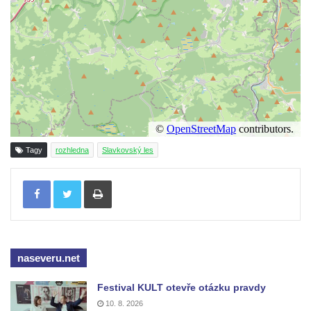
Rozhledna Prinz-Friedrich-August-Turm
Rozhledna na hradě Oybin
Frotzelova rozhledna u Ejmovy chaty na
Stříbrníku
Vyhlídka Belvedér
Rozhledna na Skřivánčím vrchu u Málkova
Rozhledna Schlechteberg
Tagy
rozhledna
Slavkovský les
Rozhledna Tanečnice
Rozhledna Weifberg
Tisknout
Rozhledna Krásno (Schönfeld)
Rozhledna Na Stráži (Sloup v Čechách)
Rozhledna Diana v Karlových Varech
naseveru.net
Rozhledna Vlčí hora
Rozhledna Slovanka
Festival KULT otevře otázku pravdy
10. 8. 2026
Rozhledna Královka