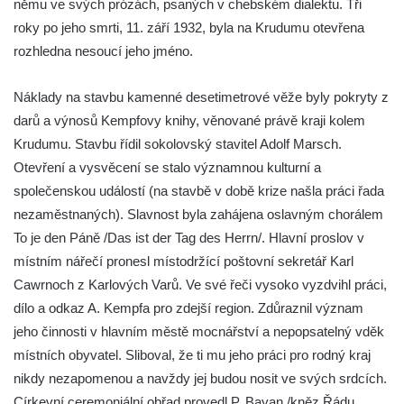
Vyhlídka Harrachova skála
němu ve svých prózách, psaných v chebském dialektu. Tři
roky po jeho smrti, 11. září 1932, byla na Krudumu otevřena
Rozhledna Stradonka
rozhledna nesoucí jeho jméno.
Vyhlídka Korzovka pod Hvozdem
Vyhlídka Treppenstein u Jetřichovic
Náklady na stavbu kamenné desetimetrové věže byly pokryty z
Vyhlídka Taubenstein nad Křinicí u
darů a výnosů Kempfovy knihy, věnované právě kraji kolem
Hinterhermsdorfu
Krudumu. Stavbu řídil sokolovský stavitel Adolf Marsch.
Vyhlídka Grenzplatte u Ostrovských skal
Otevření a vysvěcení se stalo významnou kulturní a
společenskou událostí (na stavbě v době krize našla práci řada
Vyhlídka Signal nedaleko skály Katzfels u
nezaměstnaných). Slavnost byla zahájena oslavným chorálem
Cunnersdorfu
To je den Páně /Das ist der Tag des Herrn/. Hlavní proslov v
Vyhlídka Katzfels u Cunnersdorfu
místním nářečí pronesl místodržící poštovní sekretář Karl
Vyhlídka na západním okraji Slánské hory
Cawrnoch z Karlových Varů. Ve své řeči vysoko vyzdvihl práci,
ve Slaném
dílo a odkaz A. Kempfa pro zdejší region. Zdůraznil význam
Vyhlídky na Slánské hoře ve Slaném
jeho činnosti v hlavním městě mocnářství a nepopsatelný vděk
Labská vyhlídka v Hřensku
místních obyvatel. Sliboval, že ti mu jeho práci pro rodný kraj
nikdy nezapomenou a navždy jej budou nosit ve svých srdcích.
Vyhlídka pod Zlatým vrchem u Bečova nad
Církevní ceremoniální obřad provedl P. Bayan /kněz Řádu
Teplou