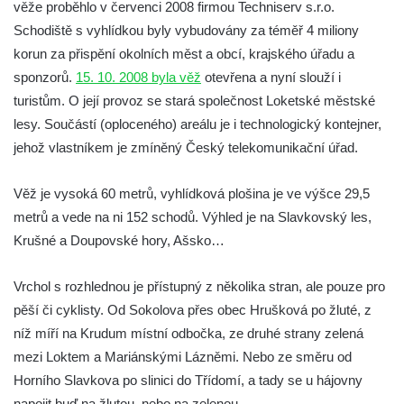
věže proběhlo v červenci 2008 firmou Techniserv s.r.o.
Rozhledna Kaňk (Havířská bouda) u Kutné
Schodiště s vyhlídkou byly vybudovány za téměř 4 miliony
Hory
korun za přispění okolních měst a obcí, krajského úřadu a
Rozhledna Rumburak
sponzorů.
15. 10. 2008 byla věž
otevřena a nyní slouží i
turistům. O její provoz se stará společnost Loketské městské
Stezka korunami stromů – Krkonoše
lesy. Součástí (oploceného) areálu je i technologický kontejner,
Rozhledna Eliška (Stachelberg)
jehož vlastníkem je zmíněný Český telekomunikační úřad.
Rozhledna Bismarckturm v Neugersdorfu
Maják (a muzeum) Járy Cimrmana
Věž je vysoká 60 metrů, vyhlídková plošina je ve výšce 29,5
Rozhledna Štěpánka
metrů a vede na ni 152 schodů. Výhled je na Slavkovský les,
Krušné a Doupovské hory, Ašsko…
Rozhledna Vysoká v Tachově
Rozhledna Bohušův vrch u Plané
Vrchol s rozhlednou je přístupný z několika stran, ale pouze pro
Rozhledna Strážný vrch
pěší či cyklisty. Od Sokolova přes obec Hrušková po žluté, z
Rozhledna Klínovec
níž míří na Krudum místní odbočka, ze druhé strany zelená
Rozhledna Bučina
mezi Loktem a Mariánskými Lázněmi. Nebo ze směru od
Horního Slavkova po slinici do Třídomí, a tady se u hájovny
Rozhledna Hamelika
napojit buď na žlutou, nebo na zelenou.