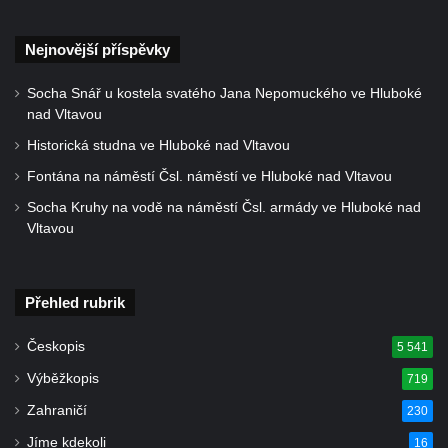
Nejnovější příspěvky
Socha Snář u kostela svatého Jana Nepomuckého ve Hluboké
nad Vltavou
Historická studna ve Hluboké nad Vltavou
Fontána na náměstí Čsl. náměstí ve Hluboké nad Vltavou
Socha Kruhy na vodě na náměstí Čsl. armády ve Hluboké nad
Vltavou
Přehled rubrik
Českopis
5 541
Výběžkopis
719
Zahraničí
230
Jíme kdekoli
16