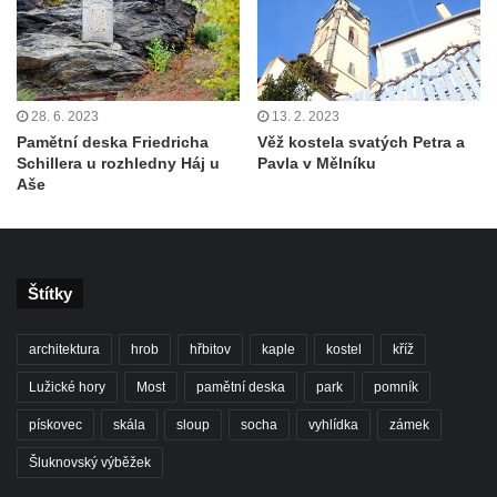
28. 6. 2023
13. 2. 2023
Pamětní deska Friedricha
Věž kostela svatých Petra a
Schillera u rozhledny Háj u
Pavla v Mělníku
Aše
Štítky
architektura
hrob
hřbitov
kaple
kostel
kříž
Lužické hory
Most
pamětní deska
park
pomník
pískovec
skála
sloup
socha
vyhlídka
zámek
Šluknovský výběžek