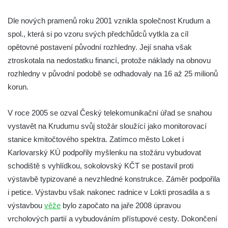
Rozhledna Luž (Aussichtsturm Lausche)
Vyhlídka Terezínka
Dle nových pramenů roku 2001 vznikla společnost Krudum a
spol., která si po vzoru svých předchůdců vytkla za cíl
Rozhledna Vrchbělá
opětovné postavení původní rozhledny. Její snaha však
Vyhlídka Triangl u Markvartic
ztroskotala na nedostatku financí, protože náklady na obnovu
Masarykova věž samostatnosti
rozhledny v původní podobě se odhadovaly na 16 až 25 milionů
Rozhledna Janov
korun.
Rozhledna Alainova věž
V roce 2005 se ozval Český telekomunikační úřad se snahou
Rozhledna (vyhlídková věž) Kumburk
vystavět na Krudumu svůj stožár sloužící jako monitorovací
Rozhledna Na Čihadle
stanice kmitočtového spektra. Zatímco město Loket i
Střekovská vyhlídka
Karlovarský KÚ podpořily myšlenku na stožáru vybudovat
Víťova rozhledna
schodiště s vyhlídkou, sokolovský KČT se postavil proti
Rozhledna Vrchovina
výstavbě typizované a nevzhledné konstrukce. Záměr podpořila
i petice. Výstavbu však nakonec radnice v Lokti prosadila a s
Vyhlídková věž Dneboh
výstavbou
věže
bylo započato na jaře 2008 úpravou
Rozhledna Valtenberg
vrcholových partií a vybudováním přístupové cesty. Dokončení
Rozhledna Špičák u České Lípy