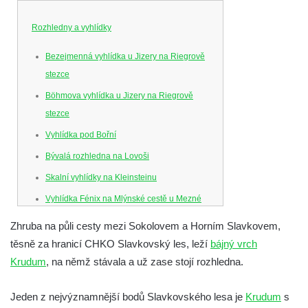
Rozhledny a vyhlídky
Bezejmenná vyhlídka u Jizery na Riegrově
stezce
Böhmova vyhlídka u Jizery na Riegrově
stezce
Vyhlídka pod Bořní
Bývalá rozhledna na Lovoši
Skalní vyhlídky na Kleinsteinu
Vyhlídka Fénix na Mlýnské cestě u Mezné
Vyhlídka na Caspersbergu u
Zhruba na půli cesty mezi Sokolovem a Horním Slavkovem,
starokatolického kostela Proměnění Páně
těsně za hranicí CHKO Slavkovský les, leží
bájný vrch
ve Varnsdorfu
Krudum
, na němž stávala a už zase stojí rozhledna.
Vyhlídka u svatého Josefa v Zákupech
Jeden z nejvýznamnější bodů Slavkovského lesa je
Krudum
s
Ferdinandova vyhlídka u bývalého