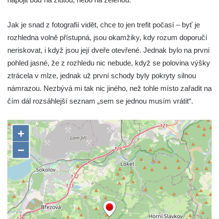
Rozhledna Jeřabina
Rozhledna Erbenova vyhlídka v Ústí nad
Jak je snad z fotografií vidět, chce to jen trefit počasí – byť je
Labem
rozhledna volně přístupná, jsou okamžiky, kdy rozum doporučí
Rozhledna Krudum
neriskovat, i když jsou její dveře otevřené. Jednak bylo na první
Czorneboh – polorozhledna
pohled jasné, že z rozhledu nic nebude, když se polovina výšky
ztrácela v mlze, jednak už první schody byly pokryty silnou
Rozhledna Blatenský vrch
námrazou. Nezbývá mi tak nic jiného, než tohle místo zařadit na
Rozhledna Vochlice u Lubence
čím dál rozsáhlejší seznam „sem se jednou musím vrátit“.
Rozhledna Strážný vrch u Merboltic
Rozhledna Kohout u Valkeřic
Rozhledna na Svatém vrchu v Kadani
Hlavatice – vyhlídka nebo rozhledna…?
Cimrmanova nejnižší rozhledna na světě v
Nouzově
Rozhledna Varhošť u Litoměřic
Rozhledna Ungerberg (Prinz-Georg-Turm)