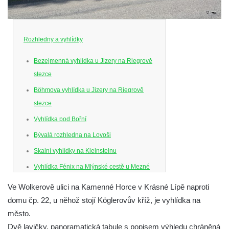
Rozhledny a vyhlídky
Bezejmenná vyhlídka u Jizery na Riegrově
stezce
Böhmova vyhlídka u Jizery na Riegrově
stezce
Vyhlídka pod Bořní
Bývalá rozhledna na Lovoši
Skalní vyhlídky na Kleinsteinu
Vyhlídka Fénix na Mlýnské cestě u Mezné
Vyhlídka na Caspersbergu u
Ve Wolkerově ulici na Kamenné Horce v Krásné Lípě naproti
starokatolického kostela Proměnění Páně
domu čp. 22, u něhož stojí Köglerovův kříž, je vyhlídka na
ve Varnsdorfu
město.
Vyhlídka u svatého Josefa v Zákupech
Dvě lavičky, panoramatická tabule s popisem výhledu chráněná