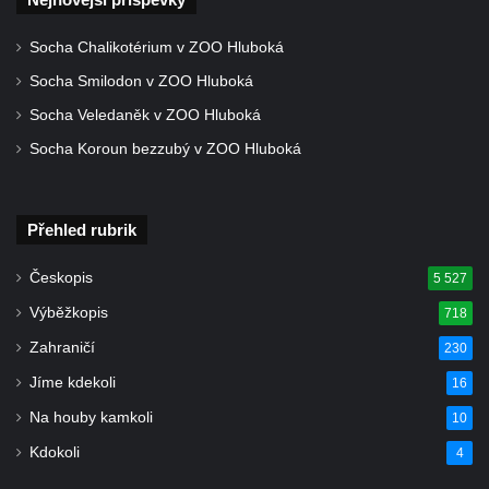
Rozhledna Ungerberg (Prinz-Georg-Turm)
Socha Chalikotérium v ZOO Hluboká
Rozhledna Prinz-Friedrich-August-Turm
Socha Smilodon v ZOO Hluboká
Rozhledna na hradě Oybin
Socha Veledaněk v ZOO Hluboká
Frotzelova rozhledna u Ejmovy chaty na
Socha Koroun bezzubý v ZOO Hluboká
Stříbrníku
Vyhlídka Belvedér
Rozhledna na Skřivánčím vrchu u Málkova
Přehled rubrik
Rozhledna Schlechteberg
Českopis
5 527
Rozhledna Tanečnice
Výběžkopis
718
Rozhledna Weifberg
Zahraničí
230
Rozhledna Krásno (Schönfeld)
Jíme kdekoli
16
Rozhledna Na Stráži (Sloup v Čechách)
Na houby kamkoli
10
Rozhledna Diana v Karlových Varech
Kdokoli
4
Rozhledna Vlčí hora
Rozhledna Slovanka