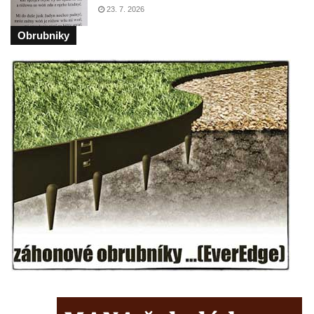
cestě
23. 7. 2026
Vyhlídka Harrachova skála
Obrubniky
Rozhledna Stradonka
Vyhlídka Korzovka pod Hvozdem
Vyhlídka Treppenstein u Jetřichovic
Vyhlídka Taubenstein nad Křinicí u
Hinterhermsdorfu
Vyhlídka Grenzplatte u Ostrovských skal
Vyhlídka Signal nedaleko skály Katzfels u
Cunnersdorfu
Vyhlídka Katzfels u Cunnersdorfu
Vyhlídka na západním okraji Slánské hory
ve Slaném
Vyhlídky na Slánské hoře ve Slaném
Labská vyhlídka v Hřensku