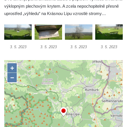
výklopným plechovým krytem. A zcela nepochopitelně přesně
Ferdinandova vyhlídka u bývalého
uprostřed „výhledu“ na Krásnou Lípu vzrostlé stromy…
čedičového lomu v Zákupech
Vyhlídka na konci Křížové cesty na
Křížovém vrchu ve Frýdlantu
Rozhledna Čáp v Adršpašsko-teplických
skalách
3. 5. 2023
3. 5. 2023
3. 5. 2023
3. 5. 2023
Vyhlídka pod Doubravskou horou v
Teplicích
Vyhlídka u Písečného vrchu v Teplicích
Rozhledna Letná v Teplicích
Vyhlídka Kaltenbergblick pod Weifbergem
Vyhlídka na vrchu Waitzdorfer Höhe u
Goßdorfu
Vyhlídka na vrchu Hankehübel u Goßdorfu
Rozhledna Maják u Strupčic