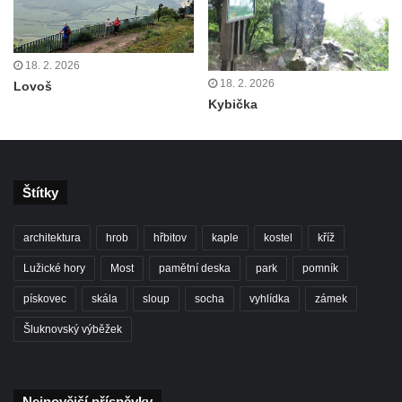
Rozhledna Hamelika
Rozhledna Jeřabina
18. 2. 2026
Rozhledna Erbenova vyhlídka v Ústí nad
18. 2. 2026
Lovoš
Labem
Kybička
Rozhledna Krudum
Czorneboh – polorozhledna
Rozhledna Blatenský vrch
Štítky
Rozhledna Vochlice u Lubence
Rozhledna Strážný vrch u Merboltic
architektura
hrob
hřbitov
kaple
kostel
kříž
Rozhledna Kohout u Valkeřic
Lužické hory
Most
pamětní deska
park
pomník
Rozhledna na Svatém vrchu v Kadani
pískovec
skála
sloup
socha
vyhlídka
zámek
Hlavatice – vyhlídka nebo rozhledna…?
Šluknovský výběžek
Cimrmanova nejnižší rozhledna na světě v
Nouzově
Rozhledna Varhošť u Litoměřic
Nejnovější příspěvky