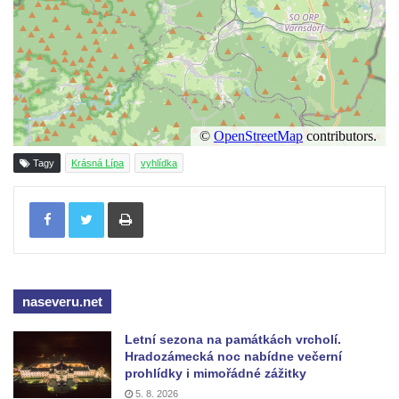
Vyhlídka na lom Vršany severně od
Strupčic
Vyhlídka v ulici Pod Chloumečkem v
Chloumku
Vyhlídka u Lückendorfu IV
Vyhlídka u Lückendorfu III
Tagy
Krásná Lípa
vyhlídka
Vyhlídka u Lückendorfu II
Vyhlídka u Lückendorfu I
Tisknout
Vyhlídka pod Kolištěm II
Vyhlídka pod Kolištěm
Vyhlídka u Köglerova kříže na Kamenné
naseveru.net
Horce v Krásné Lípě
Vyhlídka u Kyjovského hrádku
Letní sezona na památkách vrcholí.
Hradozámecká noc nabídne večerní
Vyhlídka v Dolní Chřibské
prohlídky i mimořádné zážitky
Vyhlídka nad Údolím samoty
5. 8. 2026