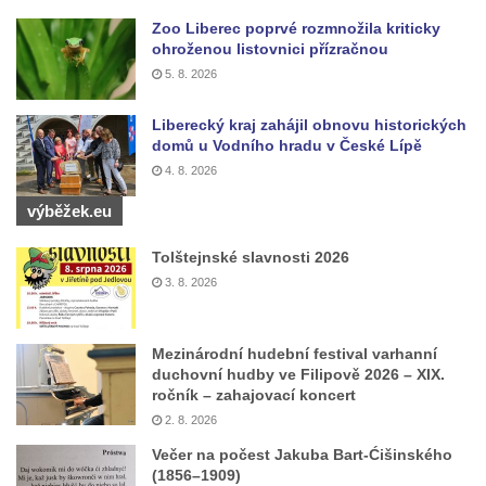
Vyhlídka u Perníkové stráže mezi Údolím
Zoo Liberec poprvé rozmnožila kriticky
samoty a Údolím vzdechů
ohroženou listovnici přízračnou
5. 8. 2026
Vyhlídka v ulici Legionářů v Mělníku
Údajná vyhlídka u pomníku Hanse Kudlicha
Liberecký kraj zahájil obnovu historických
v Nové Vsi-Teplicích
domů u Vodního hradu v České Lípě
4. 8. 2026
Údajná vyhlídka pod Širokým vrchem
Boreč – vyhlídka k jihu
výběžek.eu
Boreč – vyhlídka k východu
Tolštejnské slavnosti 2026
Vrázova vyhlídka v Mělníku
3. 8. 2026
Vyhlídková věž archeoparku Na Jánu u
Netolic
Mezinárodní hudební festival varhanní
Vyhlídka Supí vrch
duchovní hudby ve Filipově 2026 – XIX.
ročník – zahajovací koncert
Vyhlídka Pod Schillerovou výšinou v
2. 8. 2026
Krupce
Večer na počest Jakuba Bart-Ćišinského
Vyhlídka u kaple v Jirchářích na Doksanské
(1856–1909)