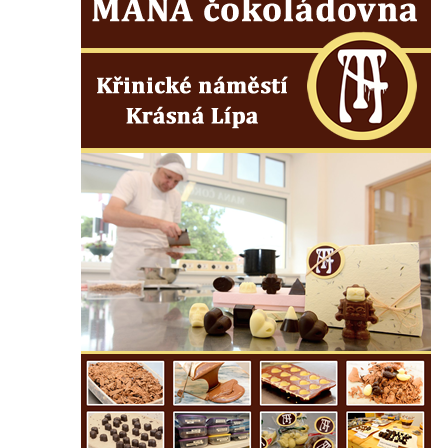
Vyhlídka pod Zlatým vrchem u Bečova nad
Teplou
Vyhlídka Radovič u Velké Bučiny u Velvar
Pozorovatelna pod vrchem Radovič u Velké
Bučiny u Velvar
Vyhlídka U Zámečku v Lovosicích
Vyhlídka Růženka
Kaňkovská vyhlídka
Rozhledna Bieleboh u Beiersdorfu
Věž krále Friedricha Augusta u Löbau
Rozhledna Velký Chlum
Rozhledna Funpark na Šibeníku v Mostě
Rozhledna Na Horách u Hrobců – Rohatců
Rozhledna Radejčín
Kratochvílova rozhledna v Roudnici nad