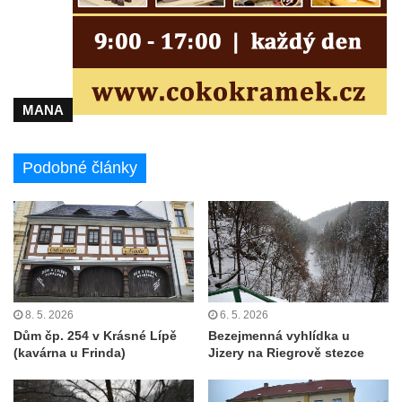
Labem
Rozhledna Luž (Aussichtsturm Lausche)
Vyhlídka Terezínka
Rozhledna Vrchbělá
MANA
Vyhlídka Triangl u Markvartic
Masarykova věž samostatnosti
Podobné články
Rozhledna Janov
Rozhledna Alainova věž
Rozhledna (vyhlídková věž) Kumburk
Rozhledna Na Čihadle
Střekovská vyhlídka
8. 5. 2026
6. 5. 2026
Víťova rozhledna
Dům čp. 254 v Krásné Lípě
Bezejmenná vyhlídka u
Rozhledna Vrchovina
(kavárna u Frinda)
Jizery na Riegrově stezce
Vyhlídková věž Dneboh
Rozhledna Valtenberg