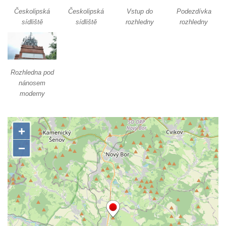
Českolipská
Českolipská
Vstup do
Podezdívka
Rozhledna Prinz-Friedrich-August-Turm
sídliště
sídliště
rozhledny
rozhledny
Rozhledna na hradě Oybin
Frotzelova rozhledna u Ejmovy chaty na
Stříbrníku
Rozhledna pod
Vyhlídka Belvedér
nánosem
Rozhledna na Skřivánčím vrchu u Málkova
moderny
Rozhledna Schlechteberg
Rozhledna Tanečnice
Rozhledna Weifberg
Rozhledna Krásno (Schönfeld)
Rozhledna Na Stráži (Sloup v Čechách)
Rozhledna Diana v Karlových Varech
Rozhledna Vlčí hora
Rozhledna Slovanka