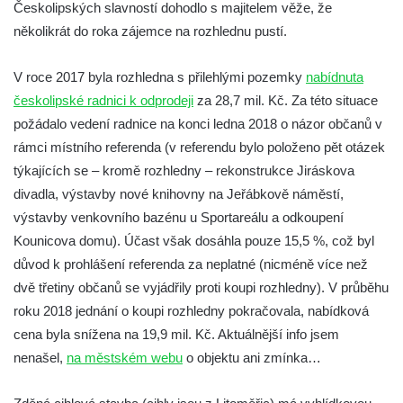
Českolipských slavností dohodlo s majitelem věže, že
Rozhledna Luž (Aussichtsturm Lausche)
několikrát do roka zájemce na rozhlednu pustí.
Vyhlídka Terezínka
Rozhledna Vrchbělá
V roce 2017 byla rozhledna s přilehlými pozemky
nabídnuta
českolipské radnici k odprodeji
za 28,7 mil. Kč. Za této situace
Vyhlídka Triangl u Markvartic
požádalo vedení radnice na konci ledna 2018 o názor občanů v
Masarykova věž samostatnosti
rámci místního referenda (v referendu bylo položeno pět otázek
Rozhledna Janov
týkajících se – kromě rozhledny – rekonstrukce Jiráskova
Rozhledna Alainova věž
divadla, výstavby nové knihovny na Jeřábkově náměstí,
Rozhledna (vyhlídková věž) Kumburk
výstavby venkovního bazénu u Sportareálu a odkoupení
Kounicova domu). Účast však dosáhla pouze 15,5 %, což byl
Rozhledna Na Čihadle
důvod k prohlášení referenda za neplatné (nicméně více než
Střekovská vyhlídka
dvě třetiny občanů se vyjádřily proti koupi rozhledny). V průběhu
Víťova rozhledna
roku 2018 jednání o koupi rozhledny pokračovala, nabídková
Rozhledna Vrchovina
cena byla snížena na 19,9 mil. Kč. Aktuálnější info jsem
Vyhlídková věž Dneboh
nenašel,
na městském webu
o objektu ani zmínka…
Rozhledna Valtenberg