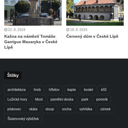
22. 8. 2024
19. 8. 2024
Kašna na náměstí Tomáše
Červený dům v České Lípě
Garrigue Masaryka v České
Lípě
Štítky
architektura
hrob
hřbitov
kaple
kostel
kříž
Lužické hory
Most
pamětní deska
park
pomník
pískovec
skála
sloup
socha
vyhlídka
zámek
Šluknovský výběžek