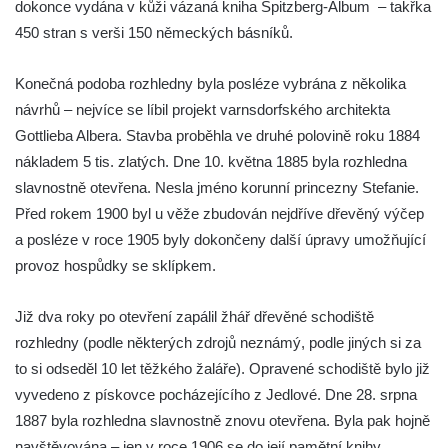
dokonce vydána v kůži vázaná kniha Spitzberg-Album – takřka
samoty a Údolím vzdechů
450 stran s verši 150 německých básníků.
Vyhlídka v ulici Legionářů v Mělníku
Údajná vyhlídka u pomníku Hanse Kudlicha
Konečná podoba rozhledny byla posléze vybrána z několika
v Nové Vsi-Teplicích
návrhů – nejvíce se líbil projekt varnsdorfského architekta
Gottlieba Albera. Stavba proběhla ve druhé polovině roku 1884
Údajná vyhlídka pod Širokým vrchem
nákladem 5 tis. zlatých. Dne 10. května 1885 byla rozhledna
Boreč – vyhlídka k jihu
slavnostně otevřena. Nesla jméno korunní princezny Stefanie.
Boreč – vyhlídka k východu
Před rokem 1900 byl u věže zbudován nejdříve dřevěný výčep
Vrázova vyhlídka v Mělníku
a posléze v roce 1905 byly dokončeny další úpravy umožňující
Vyhlídková věž archeoparku Na Jánu u
provoz hospůdky se sklípkem.
Netolic
Již dva roky po otevření zapálil žhář dřevěné schodiště
Vyhlídka Supí vrch
rozhledny (podle některých zdrojů neznámý, podle jiných si za
Vyhlídka Pod Schillerovou výšinou v
to si odseděl 10 let těžkého žaláře). Opravené schodiště bylo již
Krupce
vyvedeno z pískovce pocházejícího z Jedlové. Dne 28. srpna
Vyhlídka u kaple v Jirchářích na Doksanské
1887 byla rozhledna slavnostně znovu otevřena. Byla pak hojně
cestě
navštěvována – jen v roce 1906 se do její pamětní knihy