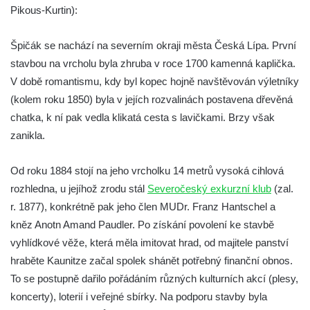
Pikous-Kurtin):
Strupčic
Vyhlídka v ulici Pod Chloumečkem v
Špičák se nachází na severním okraji města Česká Lípa. První
Chloumku
stavbou na vrcholu byla zhruba v roce 1700 kamenná kaplička.
Vyhlídka u Lückendorfu IV
V době romantismu, kdy byl kopec hojně navštěvován výletníky
Vyhlídka u Lückendorfu III
(kolem roku 1850) byla v jejích rozvalinách postavena dřevěná
Vyhlídka u Lückendorfu II
chatka, k ní pak vedla klikatá cesta s lavičkami. Brzy však
zanikla.
Vyhlídka u Lückendorfu I
Vyhlídka pod Kolištěm II
Od roku 1884 stojí na jeho vrcholku 14 metrů vysoká cihlová
Vyhlídka pod Kolištěm
rozhledna, u jejíhož zrodu stál
Severočeský exkurzní klub
(zal.
Vyhlídka u Köglerova kříže na Kamenné
r. 1877), konkrétně pak jeho člen MUDr. Franz Hantschel a
Horce v Krásné Lípě
kněz Anotn Amand Paudler. Po získání povolení ke stavbě
Vyhlídka u Kyjovského hrádku
vyhlídkové věže, která měla imitovat hrad, od majitele panství
hraběte Kaunitze začal spolek shánět potřebný finanční obnos.
Vyhlídka v Dolní Chřibské
To se postupně dařilo pořádáním různých kulturních akcí (plesy,
Vyhlídka nad Údolím samoty
koncerty), loterií i veřejné sbírky. Na podporu stavby byla
Vyhlídka u Perníkové stráže mezi Údolím