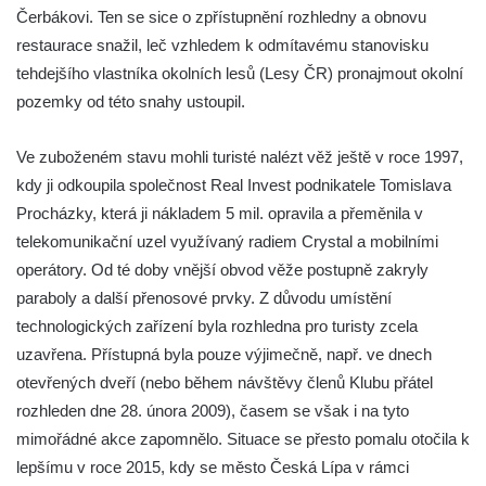
Teplou
Čerbákovi. Ten se sice o zpřístupnění rozhledny a obnovu
restaurace snažil, leč vzhledem k odmítavému stanovisku
Vyhlídka Radovič u Velké Bučiny u Velvar
tehdejšího vlastníka okolních lesů (Lesy ČR) pronajmout okolní
Pozorovatelna pod vrchem Radovič u Velké
pozemky od této snahy ustoupil.
Bučiny u Velvar
Vyhlídka U Zámečku v Lovosicích
Ve zuboženém stavu mohli turisté nalézt věž ještě v roce 1997,
Vyhlídka Růženka
kdy ji odkoupila společnost Real Invest podnikatele Tomislava
Kaňkovská vyhlídka
Procházky, která ji nákladem 5 mil. opravila a přeměnila v
telekomunikační uzel využívaný radiem Crystal a mobilními
Rozhledna Bieleboh u Beiersdorfu
operátory. Od té doby vnější obvod věže postupně zakryly
Věž krále Friedricha Augusta u Löbau
paraboly a další přenosové prvky. Z důvodu umístění
Rozhledna Velký Chlum
technologických zařízení byla rozhledna pro turisty zcela
Rozhledna Funpark na Šibeníku v Mostě
uzavřena. Přístupná byla pouze výjimečně, např. ve dnech
Rozhledna Na Horách u Hrobců – Rohatců
otevřených dveří (nebo během návštěvy členů Klubu přátel
rozhleden dne 28. února 2009), časem se však i na tyto
Rozhledna Radejčín
mimořádné akce zapomnělo. Situace se přesto pomalu otočila k
Kratochvílova rozhledna v Roudnici nad
lepšímu v roce 2015, kdy se město Česká Lípa v rámci
Labem