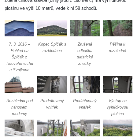
Zděná cihlová stavba (cihly jsou z Litoměřic) má vyhlídkovou
Rozhledna Špičák u České Lípy
plošinu ve výši 10 metrů, vede k ní 58 schodů.
Rozhledna Kaňk (Havířská bouda) u Kutné
Hory
Rozhledna Rumburak
Stezka korunami stromů – Krkonoše
7. 3. 2016 –
Kopec Špičák s
Zrušená
Pěšina k
Rozhledna Eliška (Stachelberg)
Pohled na
rozhlednou
odbočka
rozhledně
Špičák z
turistické
Rozhledna Bismarckturm v Neugersdorfu
Tisového vrchu
značky
Maják (a muzeum) Járy Cimrmana
u Svojkova
Rozhledna Štěpánka
Rozhledna Vysoká v Tachově
Rozhledna Bohušův vrch u Plané
Rozhledna pod
Prodrátovaný
Prodrátovaný
Výstup na
Rozhledna Strážný vrch
nánosem
vnitřek
vnitřek
vyhlídkovou
moderny
plošinu
Rozhledna Klínovec
Rozhledna Bučina
Rozhledna Hamelika