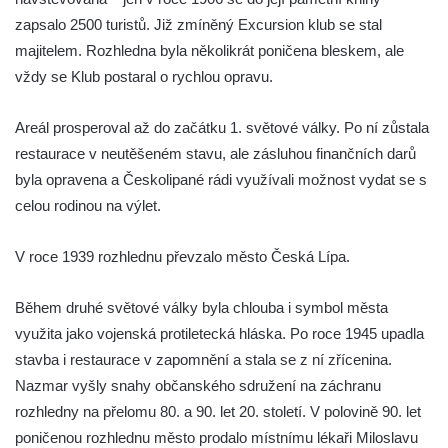
Vyhlídka Harrachova skála
zapsalo 2500 turistů. Již zmíněný Excursion klub se stal
Rozhledna Stradonka
majitelem. Rozhledna byla několikrát poničena bleskem, ale
vždy se Klub postaral o rychlou opravu.
Vyhlídka Korzovka pod Hvozdem
Vyhlídka Treppenstein u Jetřichovic
Areál prosperoval až do začátku 1. světové války. Po ní zůstala
Vyhlídka Taubenstein nad Křinicí u
restaurace v neutěšeném stavu, ale zásluhou finančních darů
Hinterhermsdorfu
byla opravena a Českolipané rádi využívali možnost vydat se s
Vyhlídka Grenzplatte u Ostrovských skal
celou rodinou na výlet.
Vyhlídka Signal nedaleko skály Katzfels u
Cunnersdorfu
V roce 1939 rozhlednu převzalo město Česká Lípa.
Vyhlídka Katzfels u Cunnersdorfu
Během druhé světové války byla chlouba i symbol města
Vyhlídka na západním okraji Slánské hory
využita jako vojenská protiletecká hláska. Po roce 1945 upadla
ve Slaném
stavba i restaurace v zapomnění a stala se z ní zřícenina.
Vyhlídky na Slánské hoře ve Slaném
Nazmar vyšly snahy občanského sdružení na záchranu
Labská vyhlídka v Hřensku
rozhledny na přelomu 80. a 90. let 20. století. V polovině 90. let
Vyhlídka pod Zlatým vrchem u Bečova nad
poničenou rozhlednu město prodalo místnímu lékaři Miloslavu