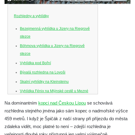
Rozhledny a vyhlídky
Bezejmenná vyhlídka u Jizery na Riegrově
stezce
Böhmova vyhlídka u Jizery na Riegrově
stezce
Vyhlídka pod Bořní
Bývalá rozhledna na Lovoši
Skalní vyhlídky na Kleinsteinu
Vyhlídka Fénix na Mlýnské cestě u Mezné
Vyhlídka na Caspersbergu u
Na dominantním
kopci nad Českou Lípou
se schovává
starokatolického kostela Proměnění Páně
rozhledna stejného jména jako sám kopec o nadmořské výšce
ve Varnsdorfu
459 metrů. I když je Špičák z naší strany při příjezdu do města
Vyhlídka u svatého Josefa v Zákupech
zdaleka vidět, moc platné to není – zdejší rozhledna je
veřejnosti dlouhé roky přístupná jen velmi výjimečně…
Ferdinandova vyhlídka u bývalého