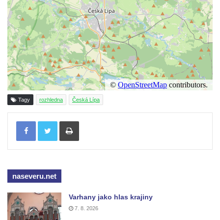
Rozhledna Královka
Špičák u Varnsdorfu (Spitzberg)
Rozhledna Studenec
Rozhledna Jedlová
Rozhledna Dymník (aneb Augustova věž)
Rozhledna Semenec u Týna nad Vltavou
Rozhledna Sokolí vrch
Tagy
rozhledna
Česká Lípa
Rozhledna na Třenické hoře u Cerhovic
Tisknout
Rozhledna Hard (Hartberg) v Sokolově
Bismarckova rozhledna – Háj u Aše
Rozhledna Císařský kámen
Rozhledna Kopanina
naseveru.net
Rozhledna Pajndl na Tisovském vrchu v
Varhany jako hlas krajiny
Krušných horách
7. 8. 2026
Rozhledna Vlčí hora