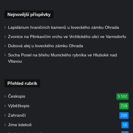
Nejnovější příspěvky
Lapidárium hraničních kamenů u loveckého zámku Ohrada
Zvonice na Pěnkavčím vrchu ve Vrchlického ulici ve Varnsdorfu
Dubová alej u loveckého zámku Ohrada
Socha Posel na břehu Munického rybníka ve Hluboké nad
Vltavou
Přehled rubrik
Českopis
5 532
Výběžkopis
719
Zahraničí
230
Jíme kdekoli
16