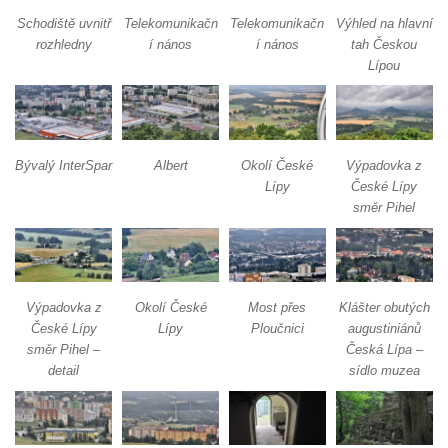
Rozhledna Jeřabina
Schodiště uvnitř
Telekomunikačn
Telekomunikačn
Výhled na hlavní
rozhledny
í nános
í nános
tah Českou
Rozhledna Erbenova vyhlídka v Ústí nad
Lípou
Labem
Rozhledna Krudum
Czorneboh – polorozhledna
Bývalý InterSpar
Albert
Okolí České
Výpadovka z
Rozhledna Blatenský vrch
Lípy
České Lípy
Rozhledna Vochlice u Lubence
směr Pihel
Rozhledna Strážný vrch u Merboltic
Rozhledna Kohout u Valkeřic
Rozhledna na Svatém vrchu v Kadani
Výpadovka z
Okolí České
Most přes
Klášter obutých
Hlavatice – vyhlídka nebo rozhledna…?
České Lípy
Lípy
Ploučnici
augustiniánů
směr Pihel –
Česká Lípa –
Cimrmanova nejnižší rozhledna na světě v
detail
sídlo muzea
Nouzově
Rozhledna Varhošť u Litoměřic
Rozhledna Ungerberg (Prinz-Georg-Turm)