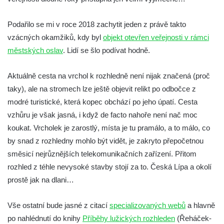
čedičového lomu v Zákupech
Podařilo se mi v roce 2018 zachytit jeden z právě takto
Vyhlídka na konci Křížové cesty na
vzácných okamžiků, kdy byl
objekt otevřen veřejnosti v rámci
Křížovém vrchu ve Frýdlantu
městských oslav
. Lidí se šlo podívat hodně.
Rozhledna Čáp v Adršpašsko-teplických
skalách
Aktuálně cesta na vrchol k rozhledně není nijak značená (proč
Vyhlídka pod Doubravskou horou v
taky), ale na stromech lze ještě objevit relikt po odbočce z
Teplicích
modré turistické, která kopec obchází po jeho úpatí. Cesta
Vyhlídka u Písečného vrchu v Teplicích
vzhůru je však jasná, i když de facto nahoře není nač moc
koukat. Vrcholek je zarostlý, místa je tu pramálo, a to málo, co
Rozhledna Letná v Teplicích
by snad z rozhledny mohlo být vidět, je zakryto přepočetnou
Vyhlídka Kaltenbergblick pod Weifbergem
směsicí nejrůznějších telekomunikačních zařízení. Přitom
Vyhlídka na vrchu Waitzdorfer Höhe u
rozhled z téhle nevysoké stavby stojí za to. Česká Lípa a okolí
Goßdorfu
prostě jak na dlani…
Vyhlídka na vrchu Hankehübel u Goßdorfu
Rozhledna Maják u Strupčic
Vše ostatní bude jasné z citací
specializovaných webů
a hlavně
po nahlédnutí do knihy
Příběhy lužických rozhleden
(Řeháček-
Vyhlídka na lom Vršany severně od