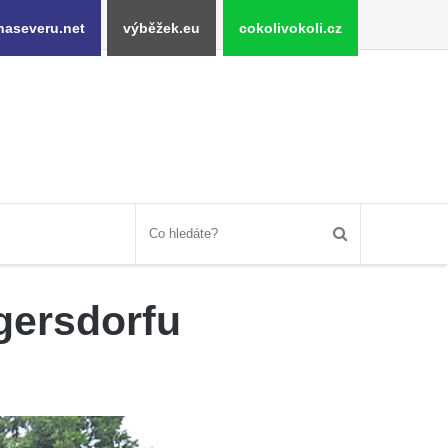
naseveru.net
výběžek.eu
cokolivokoli.cz
gersdorfu