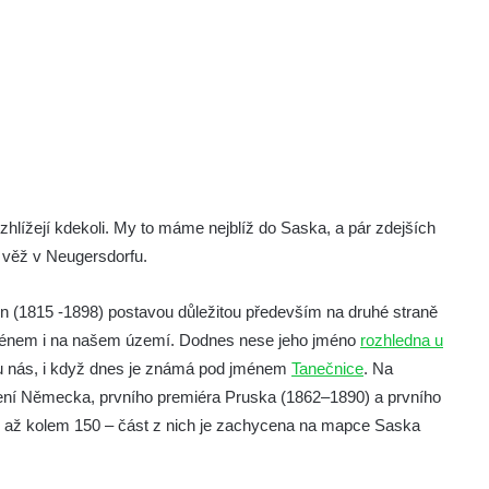
zhlížejí kdekoli. My to máme nejblíž do Saska, a pár zdejších
a věž v Neugersdorfu.
 (1815 -1898) postavou důležitou především na druhé straně
jménem i na našem území. Dodnes nese jeho jméno
rozhledna u
u nás, i když dnes je známá pod jménem
Tanečnice
. Na
cení Německa, prvního premiéra Pruska (1862–1890) a prvního
 až kolem 150 – část z nich je zachycena na mapce Saska