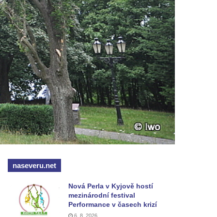
naseveru.net
Nová Perla v Kyjově hostí
mezinárodní festival
Performance v časech krizí
6. 8. 2026