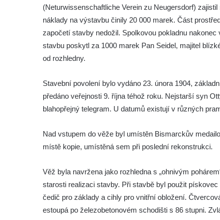
Údajná vyhlídka pod Širokým vrchem
(Neturwissenschaftliche Verein zu Neugersdorf) zajisti
Boreč – vyhlídka k jihu
náklady na výstavbu činily 20 000 marek. Část prostře
započetí stavby nedožil. Spolkovou pokladnu nakonec 
Boreč – vyhlídka k východu
stavbu poskytl za 1000 marek Pan Seidel, majitel blízk
Vrázova vyhlídka v Mělníku
od rozhledny.
Vyhlídková věž archeoparku Na Jánu u
Netolic
Stavební povolení bylo vydáno 23. února 1904, základn
Vyhlídka Supí vrch
předáno veřejnosti 9. října téhož roku. Nejstarší syn O
Vyhlídka Pod Schillerovou výšinou v
blahopřejný telegram. U datumů existují v různých pram
Krupce
Nad vstupem do věže byl umístěn Bismarckův medailon, k
Vyhlídka u kaple v Jirchářích na Doksanské
místě kopie, umístěná sem při poslední rekonstrukci.
cestě
Vyhlídka Harrachova skála
Věž byla navržena jako rozhledna s „ohnivým poháre
Rozhledna Stradonka
starosti realizaci stavby. Při stavbě byl použit pískov
Vyhlídka Korzovka pod Hvozdem
čedič pro základy a cihly pro vnitřní obložení. Čtverc
Vyhlídka Treppenstein u Jetřichovic
estoupá po železobetonovém schodišti s 86 stupni. Zvl