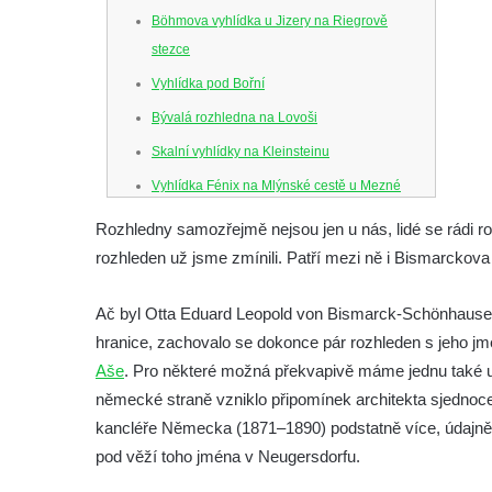
Böhmova vyhlídka u Jizery na Riegrově
stezce
Vyhlídka pod Bořní
Bývalá rozhledna na Lovoši
Skalní vyhlídky na Kleinsteinu
Vyhlídka Fénix na Mlýnské cestě u Mezné
Vyhlídka na Caspersbergu u
Rozhledny samozřejmě nejsou jen u nás, lidé se rádi ro
starokatolického kostela Proměnění Páně
rozhleden už jsme zmínili. Patří mezi ně i Bismarckov
ve Varnsdorfu
Vyhlídka u svatého Josefa v Zákupech
Ač byl Otta Eduard Leopold von Bismarck-Schönhausen
hranice, zachovalo se dokonce pár rozhleden s jeho 
Ferdinandova vyhlídka u bývalého
Aše
. Pro některé možná překvapivě máme jednu také 
čedičového lomu v Zákupech
německé straně vzniklo připomínek architekta sjedno
Vyhlídka na konci Křížové cesty na
kancléře Německa (1871–1890) podstatně více, údajně
Křížovém vrchu ve Frýdlantu
pod věží toho jména v Neugersdorfu.
Rozhledna Čáp v Adršpašsko-teplických