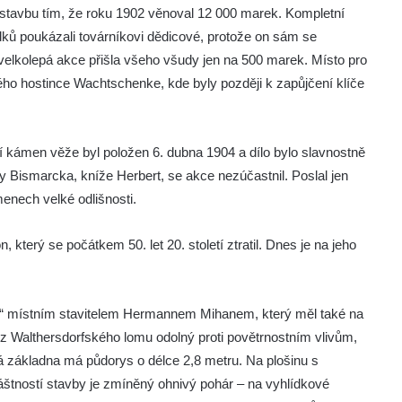
l stavbu tím, že roku 1902 věnoval 12 000 marek. Kompletní
dků poukázali továrníkovi dědicové, protože on sám se
velkolepá akce přišla všeho všudy jen na 500 marek. Místo pro
ého hostince Wachtschenke, kde byly později k zapůjčení klíče
í kámen věže byl položen 6. dubna 1904 a dílo bylo slavnostně
tty Bismarcka, kníže Herbert, se akce nezúčastnil. Poslal jen
enech velké odlišnosti.
terý se počátkem 50. let 20. století ztratil. Dnes je na jeho
m“ místním stavitelem Hermannem Mihanem, který měl také na
ec z Walthersdorfského lomu odolný proti povětrnostním vlivům,
ová základna má půdorys o délce 2,8 metru. Na plošinu s
áštností stavby je zmíněný ohnivý pohár – na vyhlídkové