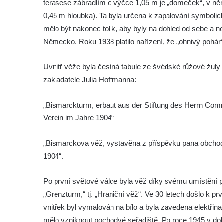
terasese zábradlím o výčce 1,05 m je „domeček“, v n
Vyhlídka Taubenstein nad Křinicí u
0,45 m hloubka). Ta byla určena k zapalování symbolic
Hinterhermsdorfu
mělo být nakonec tolik, aby byly na dohled od sebe a n
Vyhlídka Grenzplatte u Ostrovských skal
Německo. Roku 1938 platilo nařízení, že „ohnivý pohár“
Vyhlídka Signal nedaleko skály Katzfels u
Cunnersdorfu
Uvnitř věže byla čestná tabule ze švédské růžové žul
Vyhlídka Katzfels u Cunnersdorfu
zakladatele Julia Hoffmanna:
Vyhlídka na západním okraji Slánské hory
ve Slaném
„Bismarckturm, erbaut aus der Stiftung des Herrn Com
Verein im Jahre 1904“
Vyhlídky na Slánské hoře ve Slaném
Labská vyhlídka v Hřensku
„Bismarckova věž, vystavěna z příspěvku pana obchod
Vyhlídka pod Zlatým vrchem u Bečova nad
1904“.
Teplou
Vyhlídka Radovič u Velké Bučiny u Velvar
Po první světové válce byla věž díky svému umístění
Pozorovatelna pod vrchem Radovič u Velké
„Grenzturm,“ tj. „Hraniční věž“. Ve 30 letech došlo k
Bučiny u Velvar
vnitřek byl vymalován na bílo a byla zavedena elektřin
mělo vzniknout pochodvé seřadiště. Po roce 1945 v do
Vyhlídka U Zámečku v Lovosicích