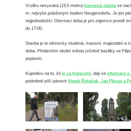
skalách
Vcelku nevysoká (19,5 metru)
kamenná stavba
se nach
Vyhlídka pod Doubravskou horou v
m. nejvýše položeným bodem Neugersdorfu. Je jen pár 
Teplicích
nejjednodušší. Otevírací doba je pro zájemce prostě min
Vyhlídka u Písečného vrchu v Teplicích
do 17:00.
Rozhledna Letná v Teplicích
Stavba je to německy studená, masivní, majestátní a rozh
Vyhlídka Kaltenbergblick pod Weifbergem
doba. Především okolní města (včetně baziliky ve Filip
Vyhlídka na vrchu Waitzdorfer Höhe u
popisem.
Goßdorfu
Vyhlídka na vrchu Hankehübel u Goßdorfu
Kupodivu na to, že
je za hranicemi
, dají se
informace o 
podrobně píší pánové
Rozhledna Maják u Strupčic
Marek Řeháček, Jan Pikous a Pet
Vyhlídka na lom Vršany severně od
Strupčic
Vyhlídka v ulici Pod Chloumečkem v
Chloumku
Vyhlídka u Lückendorfu IV