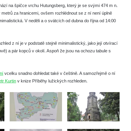
ází na špičce vrchu Hutungsberg, který je se svými 474 m n.
metrů za hranicemi, ovšem rozhlédnout se z ní není úplně
imalistická. V neděli a o svátcích od dubna do října od 14:00
led z ní je v podstatě stejně minimalistický, jako její otvírací
ově) a pár kopců v okolí. Aspoň že jsou na ochozu tabule s
ní
vcelku snadno dohledat také v češtině. A samozřejmě o ní
r Kurtin
v knize Příběhy lužických rozhleden.