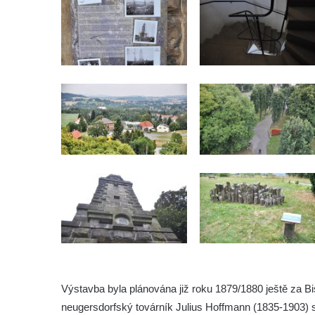
Vyhlídka u Lückendorfu III
Vyhlídka u Lückendorfu II
Vyhlídka u Lückendorfu I
Vyhlídka pod Kolištěm II
Vyhlídka pod Kolištěm
Vyhlídka u Köglerova kříže na Kamenné
Horce v Krásné Lípě
Vyhlídka u Kyjovského hrádku
Vyhlídka v Dolní Chřibské
Vyhlídka nad Údolím samoty
Vyhlídka u Perníkové stráže mezi Údolím
samoty a Údolím vzdechů
Vyhlídka v ulici Legionářů v Mělníku
Údajná vyhlídka u pomníku Hanse Kudlicha
Výstavba byla plánována již roku 1879/1880 ještě za Bis
v Nové Vsi-Teplicích
neugersdorfský továrník Julius Hoffmann (1835-1903)