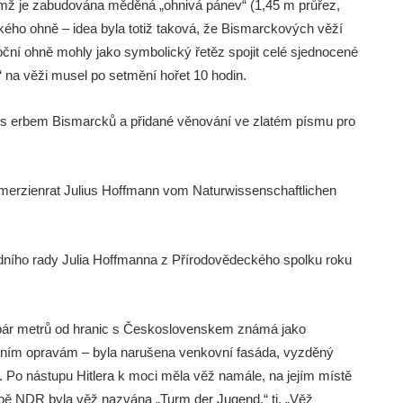
ěmž je zabudována měděná „ohnivá pánev“ (1,45 m průřez,
kého ohně – idea byla totiž taková, že Bismarckových věží
oční ohně mohly jako symbolický řetěz spojit celé sjednocené
 na věži musel po setmění hořet 10 hodin.
y s erbem Bismarcků a přidané věnování ve zlatém písmu pro
merzienrat Julius Hoffmann vom Naturwissenschaftlichen
ního rady Julia Hoffmanna z Přírodovědeckého spolku roku
 pár metrů od hranic s Československem známá jako
 prvním opravám – byla narušena venkovní fasáda, vyzděný
a. Po nástupu Hitlera k moci měla věž namále, na jejím místě
bě NDR byla věž nazvána „Turm der Jugend,“ tj. „Věž