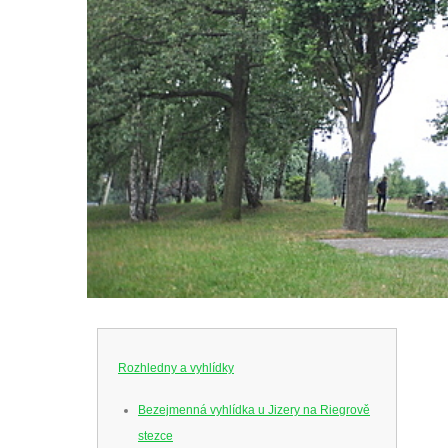
Rozhledny a vyhlídky
Bezejmenná vyhlídka u Jizery na Riegrově
stezce