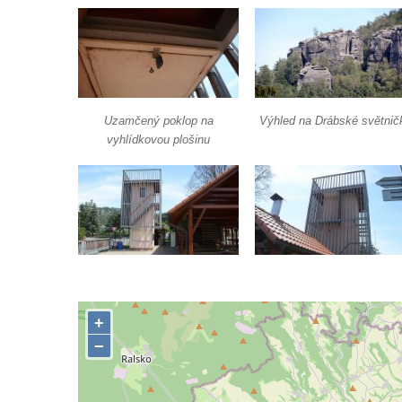
Vyhlídka u Lückendorfu I
Vyhlídka pod Kolištěm II
Vyhlídka pod Kolištěm
Vyhlídka u Köglerova kříže na Kamenné
Horce v Krásné Lípě
Uzamčený poklop na
Výhled na Drábské světnič
Vyhlídka u Kyjovského hrádku
vyhlídkovou plošinu
Vyhlídka v Dolní Chřibské
Vyhlídka nad Údolím samoty
Vyhlídka u Perníkové stráže mezi Údolím
samoty a Údolím vzdechů
Vyhlídka v ulici Legionářů v Mělníku
Údajná vyhlídka u pomníku Hanse Kudlicha
v Nové Vsi-Teplicích
Údajná vyhlídka pod Širokým vrchem
Boreč – vyhlídka k jihu