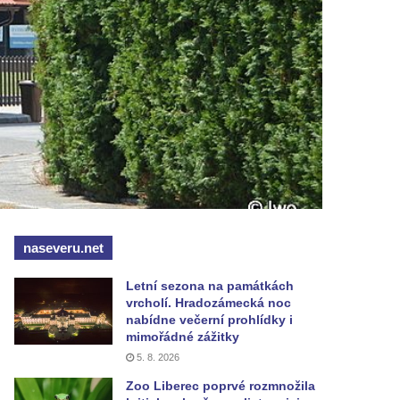
naseveru.net
Letní sezona na památkách
vrcholí. Hradozámecká noc
nabídne večerní prohlídky i
mimořádné zážitky
5. 8. 2026
Zoo Liberec poprvé rozmnožila