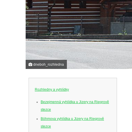
dneboh_rozhledna
Rozhledny a vyhlídky
Bezejmenná vyhlídka u Jizery na Riegrově
stezce
Böhmova vyhlídka u Jizery na Riegrově
stezce