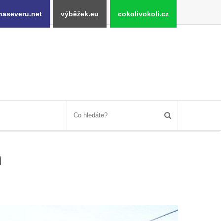
naseveru.net
výběžek.eu
cokolivokoli.cz
h