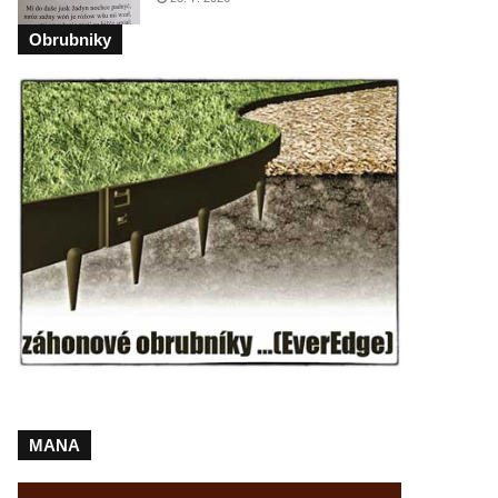
Obrubniky
MANA