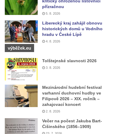
kriticky ohroženou listovnici
přízračnou
5. 8. 2026
Liberecký kraj zahájil obnovu
historických domů u Vodního
hradu v České Lípě
4. 8. 2026
výběžek.eu
Tolštejnské slavnosti 2026
3. 8. 2026
Mezinárodní hudební festival
varhanní duchovní hudby ve
Filipově 2026 – XIX. ročník –
zahajovací koncert
2. 8. 2026
Večer na počest Jakuba Bart-
Ćišinského (1856–1909)
23. 7. 2026