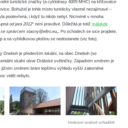
modré turistické značky (a cyklotrasy 4009 MHC) na křižovatce
ice. Bohužel je tohle místo turisticky vlastně nezajímavé –
yla pootevřená, i když tu nikdo nebyl. Nicméně v mnoha
tupná od jara 2012
“ není pravdivé. Důležitá je totiž
málokde
ě se správcem stasny@eltro.eu
„. Po schodech se sice projdete,
p a na vyhlídkovou plošinu se nedostanete (viz foto).
ny Dneboh je především lokální, na obec Dneboh (se
ntální skalní útvar Drábské světničky. Západním směrem je
 jižním směrem brání lepšímu výhledu vyšší zalesněné
oc vidět nebylo.
Venkovní ocelové schodiště