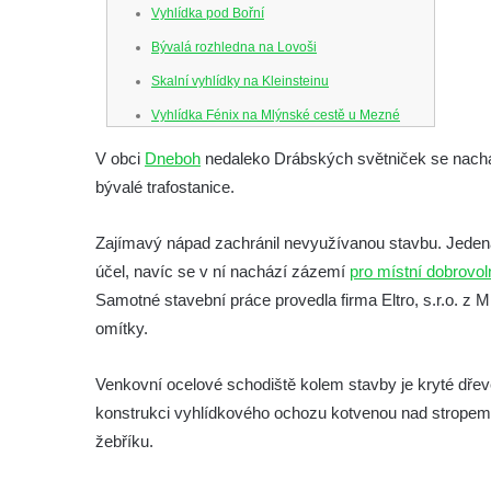
Vyhlídka pod Bořní
Bývalá rozhledna na Lovoši
Skalní vyhlídky na Kleinsteinu
Vyhlídka Fénix na Mlýnské cestě u Mezné
Vyhlídka na Caspersbergu u
V obci
Dneboh
nedaleko Drábských světniček se nacház
starokatolického kostela Proměnění Páně
bývalé trafostanice.
ve Varnsdorfu
Vyhlídka u svatého Josefa v Zákupech
Zajímavý nápad zachránil nevyužívanou stavbu. Jedená
účel, navíc se v ní nachází zázemí
pro místní dobrovol
Ferdinandova vyhlídka u bývalého
Samotné stavební práce provedla firma Eltro, s.r.o. z 
čedičového lomu v Zákupech
omítky.
Vyhlídka na konci Křížové cesty na
Křížovém vrchu ve Frýdlantu
Venkovní ocelové schodiště kolem stavby je kryté dře
Rozhledna Čáp v Adršpašsko-teplických
konstrukci vyhlídkového ochozu kotvenou nad stropem 
skalách
žebříku.
Vyhlídka pod Doubravskou horou v
Teplicích