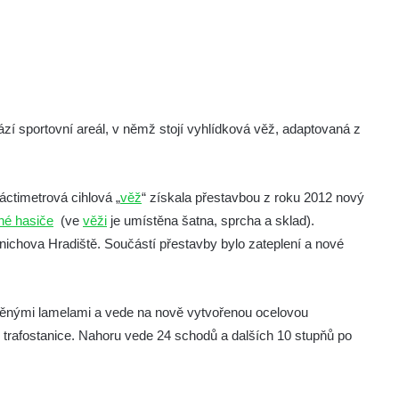
í sportovní areál, v němž stojí vyhlídková věž, adaptovaná z
ctimetrová cihlová „
věž
“ získala přestavbou z roku 2012 nový
né hasiče
(ve
věži
je umístěna šatna, sprcha a sklad).
Mnichova Hradiště. Součástí přestavby bylo zateplení a nové
věnými lamelami a vede na nově vytvořenou ocelovou
trafostanice. Nahoru vede 24 schodů a dalších 10 stupňů po