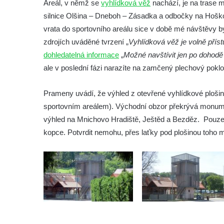
Areál, v němž se
vyhlídková věž
nachází, je na trase 
silnice Olšina – Dneboh – Zásadka a odbočky na Hoškov
Vyhlídka u Písečného vrchu v Teplicích
vrata do sportovního areálu sice v době mé návštěvy b
Rozhledna Letná v Teplicích
zdrojích uváděné tvrzení „
Vyhlídková věž je volně přís
Vyhlídka Kaltenbergblick pod Weifbergem
dohledatelná informace
„
Možné navštívit jen po dohod
Vyhlídka na vrchu Waitzdorfer Höhe u
ale v poslední fázi narazíte na zamčený plechový poklo
Goßdorfu
Vyhlídka na vrchu Hankehübel u Goßdorfu
Prameny uvádí, že výhled z otevřené vyhlídkové ploši
sportovním areálem). Východní obzor překrývá monume
Rozhledna Maják u Strupčic
výhled na Mnichovo Hradiště, Ještěd a Bezděz. Pouze
Vyhlídka na lom Vršany severně od
kopce. Potvrdit nemohu, přes laťky pod plošinou toho m
Strupčic
Vyhlídka v ulici Pod Chloumečkem v
Chloumku
Vyhlídka u Lückendorfu IV
Vyhlídka u Lückendorfu III
Vyhlídka u Lückendorfu II