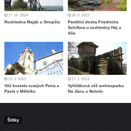
17. 10. 2024
28. 6. 2023
Rozhledna Maják u Strupčic
Pamětní deska Friedricha
Schillera u rozhledny Háj u
Aše
13. 2. 2023
27. 1. 2023
Věž kostela svatých Petra a
Vyhlídková věž archeoparku
Pavla v Mělníku
Na Jánu u Netolic
Štítky