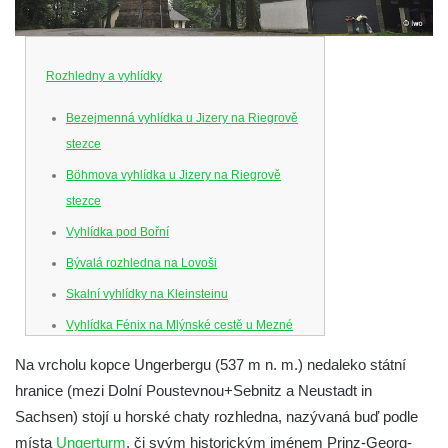
Rozhledny a vyhlídky
Bezejmenná vyhlídka u Jizery na Riegrově
stezce
Böhmova vyhlídka u Jizery na Riegrově
stezce
Vyhlídka pod Bořní
Bývalá rozhledna na Lovoši
Skalní vyhlídky na Kleinsteinu
Vyhlídka Fénix na Mlýnské cestě u Mezné
Vyhlídka na Caspersbergu u
Na vrcholu kopce Ungerbergu (537 m n. m.) nedaleko státní
starokatolického kostela Proměnění Páně
hranice (mezi Dolní Poustevnou+Sebnitz a Neustadt in
ve Varnsdorfu
Sachsen) stojí u horské chaty rozhledna, nazývaná buď podle
Vyhlídka u svatého Josefa v Zákupech
místa
Ungerturm
, či svým historickým jménem Prinz-Georg-