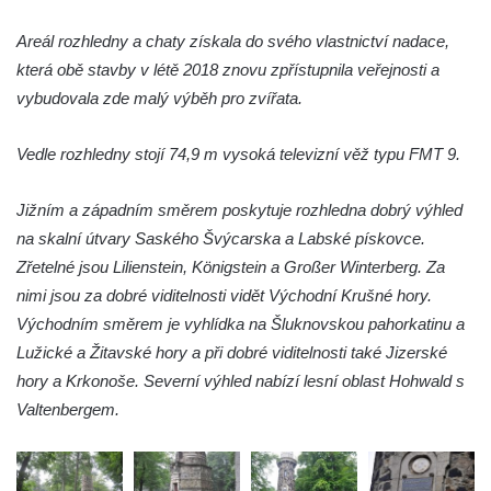
Vyhlídka pod Zlatým vrchem u Bečova nad
Areál rozhledny a chaty získala do svého vlastnictví nadace,
Teplou
která obě stavby v létě 2018 znovu zpřístupnila veřejnosti a
Vyhlídka Radovič u Velké Bučiny u Velvar
vybudovala zde malý výběh pro zvířata.
Pozorovatelna pod vrchem Radovič u Velké
Bučiny u Velvar
Vedle rozhledny stojí 74,9 m vysoká televizní věž typu FMT 9.
Vyhlídka U Zámečku v Lovosicích
Vyhlídka Růženka
Jižním a západním směrem poskytuje rozhledna dobrý výhled
na skalní útvary Saského Švýcarska a Labské pískovce.
Kaňkovská vyhlídka
Zřetelné jsou Lilienstein, Königstein a Großer Winterberg. Za
Rozhledna Bieleboh u Beiersdorfu
nimi jsou za dobré viditelnosti vidět Východní Krušné hory.
Věž krále Friedricha Augusta u Löbau
Východním směrem je vyhlídka na Šluknovskou pahorkatinu a
Rozhledna Velký Chlum
Lužické a Žitavské hory a při dobré viditelnosti také Jizerské
Rozhledna Funpark na Šibeníku v Mostě
hory a Krkonoše. Severní výhled nabízí lesní oblast Hohwald s
Valtenbergem.
Rozhledna Na Horách u Hrobců – Rohatců
Rozhledna Radejčín
Kratochvílova rozhledna v Roudnici nad