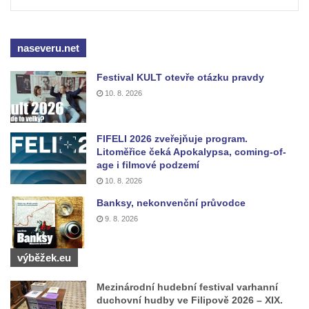
Rozhledna Hamelika
Rozhledna Jeřabina
naseveru.net
Rozhledna Erbenova vyhlídka v Ústí nad
Labem
Festival KULT otevře otázku pravdy
Rozhledna Krudum
10. 8. 2026
Czorneboh – polorozhledna
Rozhledna Blatenský vrch
FIFELI 2026 zveřejňuje program.
Litoměřice čeká Apokalypsa, coming-of-
Rozhledna Vochlice u Lubence
age i filmové podzemí
Rozhledna Strážný vrch u Merboltic
10. 8. 2026
Rozhledna Kohout u Valkeřic
Banksy, nekonvenční průvodce
Rozhledna na Svatém vrchu v Kadani
9. 8. 2026
Hlavatice – vyhlídka nebo rozhledna…?
výběžek.eu
Cimrmanova nejnižší rozhledna na světě v
Nouzově
Mezinárodní hudební festival varhanní
duchovní hudby ve Filipově 2026 – XIX.
Rozhledna Varhošť u Litoměřic