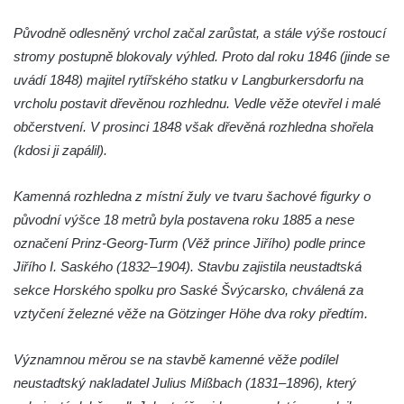
Vyhlídka na lom Vršany severně od
Původně odlesněný vrchol začal zarůstat, a stále výše rostoucí
Strupčic
stromy postupně blokovaly výhled. Proto dal roku 1846 (jinde se
Vyhlídka v ulici Pod Chloumečkem v
uvádí 1848) majitel rytířského statku v Langburkersdorfu na
Chloumku
vrcholu postavit dřevěnou rozhlednu. Vedle věže otevřel i malé
Vyhlídka u Lückendorfu IV
občerstvení. V prosinci 1848 však dřevěná rozhledna shořela
Vyhlídka u Lückendorfu III
(kdosi ji zapálil).
Vyhlídka u Lückendorfu II
Kamenná rozhledna z místní žuly ve tvaru šachové figurky o
Vyhlídka u Lückendorfu I
původní výšce 18 metrů byla postavena roku 1885 a nese
Vyhlídka pod Kolištěm II
označení Prinz-Georg-Turm (Věž prince Jiřího) podle prince
Vyhlídka pod Kolištěm
Jiřího I. Saského (1832–1904). Stavbu zajistila neustadtská
Vyhlídka u Köglerova kříže na Kamenné
sekce Horského spolku pro Saské Švýcarsko, chválená za
Horce v Krásné Lípě
vztyčení železné věže na Götzinger Höhe dva roky předtím.
Vyhlídka u Kyjovského hrádku
Významnou měrou se na stavbě kamenné věže podílel
Vyhlídka v Dolní Chřibské
neustadtský nakladatel Julius Mißbach (1831–1896), který
Vyhlídka nad Údolím samoty