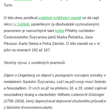
Turm.
Ferdinandova vyhlídka u bývalého
čedičového lomu v Zákupech
O této dnes poněkud
zvláštně vyhlížející stavbě
se dá najít
Vyhlídka na konci Křížové cesty na
něco i
v češtině
, spolehlivým (a dlouhodobě vyzkoušeným)
Křížovém vrchu ve Frýdlantu
pramenem je samozřejmě také
kniha
Příběhy rozhleden
Rozhledna Čáp v Adršpašsko-teplických
Českosaského Švýcarska pánů Marka Řeháčka, Jana
skalách
Pikouse, Karla Steina a Petra Zámiše. O této stavbě se v ní
Vyhlídka pod Doubravskou horou v
píše na stranách 162 až 167.
Teplicích
Vyhlídka u Písečného vrchu v Teplicích
Stručný výcuc z uvedených pramenů:
Rozhledna Letná v Teplicích
Zájem o Ungerberg se objevil s postupným rozvojem turistiky v
Vyhlídka Kaltenbergblick pod Weifbergem
nedalekém Saském Švýcarsku. Leží na půl cesty mezi Sebnitz
Vyhlídka na vrchu Waitzdorfer Höhe u
a Neustadtem. O vrch se již na přelomu 18. a 19. století zajímal
Goßdorfu
neustadtský teolog a vlastivědec Wilhelm Leberecht Götzinger
Vyhlídka na vrchu Hankehübel u Goßdorfu
(1758–1818), který doporučoval doprovod zkušeného průvodce
Rozhledna Maják u Strupčic
z blízkého Krummhermsdorfu.