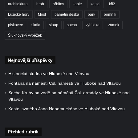
architektura
hrob
hřbitov
kaple
kostel
kříž
Lužické hory
Most
pamětní deska
park
pomník
pískovec
skála
sloup
socha
vyhlídka
zámek
Šluknovský výběžek
Nejnovější příspěvky
Historická studna ve Hluboké nad Vltavou
Fontána na náměstí Čsl. náměstí ve Hluboké nad Vltavou
Socha Kruhy na vodě na náměstí Čsl. armády ve Hluboké nad
Vltavou
Kostel svatého Jana Nepomuckého ve Hluboké nad Vltavou
Přehled rubrik