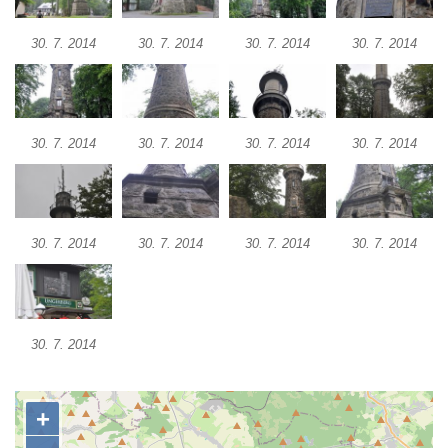
Labem
Rozhledna Luž (Aussichtsturm Lausche)
30. 7. 2014
30. 7. 2014
30. 7. 2014
30. 7. 2014
Vyhlídka Terezínka
Rozhledna Vrchbělá
Vyhlídka Triangl u Markvartic
30. 7. 2014
30. 7. 2014
30. 7. 2014
30. 7. 2014
Masarykova věž samostatnosti
Rozhledna Janov
Rozhledna Alainova věž
30. 7. 2014
30. 7. 2014
30. 7. 2014
30. 7. 2014
Rozhledna (vyhlídková věž) Kumburk
Rozhledna Na Čihadle
Střekovská vyhlídka
30. 7. 2014
Víťova rozhledna
Rozhledna Vrchovina
Vyhlídková věž Dneboh
Rozhledna Valtenberg