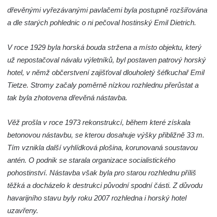
cestě
dřevěnými vyřezávanými pavlačemi byla postupně rozšiřována
Vyhlídka Harrachova skála
a dle starých pohlednic o ni pečoval hostinský Emil Dietrich.
Rozhledna Stradonka
V roce 1929 byla horská bouda stržena a místo objektu, který
Vyhlídka Korzovka pod Hvozdem
už nepostačoval návalu výletníků, byl postaven patrový horský
Vyhlídka Treppenstein u Jetřichovic
hotel, v němž občerstvení zajišťoval dlouholetý šéfkuchař Emil
Vyhlídka Taubenstein nad Křinicí u
Tietze. Stromy začaly poměrně nízkou rozhlednu přerůstat a
Hinterhermsdorfu
tak byla zhotovena dřevěná nástavba.
Vyhlídka Grenzplatte u Ostrovských skal
Věž prošla v roce 1973 rekonstrukcí, během které získala
Vyhlídka Signal nedaleko skály Katzfels u
betonovou nástavbu, se kterou dosahuje výšky přibližně 33 m.
Cunnersdorfu
Tím vznikla další vyhlídková plošina, korunovaná soustavou
Vyhlídka Katzfels u Cunnersdorfu
antén. O podnik se starala organizace socialistického
Vyhlídka na západním okraji Slánské hory
pohostinství. Nástavba však byla pro starou rozhlednu příliš
ve Slaném
těžká a docházelo k destrukci původní spodní části. Z důvodu
Vyhlídky na Slánské hoře ve Slaném
havarijního stavu byly roku 2007 rozhledna i horský hotel
Labská vyhlídka v Hřensku
uzavřeny.