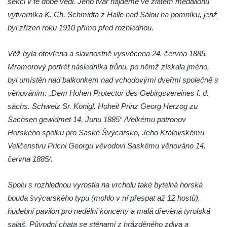
sekci v té době vedl. Jeho tvář najdeme ve zlatém medailonu
Vyhlídka u Perníkové stráže mezi Údolím
výtvarníka K. Ch. Schmidta z Halle nad Sálou na pomníku, jenž
samoty a Údolím vzdechů
byl zřízen roku 1910 přímo před rozhlednou.
Vyhlídka v ulici Legionářů v Mělníku
Věž byla otevřena a slavnostně vysvěcena 24. června 1885.
Údajná vyhlídka u pomníku Hanse Kudlicha
Mramorový portrét následníka trůnu, po němž získala jméno,
v Nové Vsi-Teplicích
byl umístěn nad balkonkem nad vchodovými dveřmi společně s
Údajná vyhlídka pod Širokým vrchem
věnováním: „Dem Hohen Protector des Gebirgsvereines f. d.
Boreč – vyhlídka k jihu
sächs. Schweiz Sr. Königl. Hoheit Prinz Georg Herzog zu
Boreč – vyhlídka k východu
Sachsen gewidmet 14. Junu 1885“ /Velkému patronov
Vrázova vyhlídka v Mělníku
Horského spolku pro Saské Švýcarsko, Jeho Královskému
Vyhlídková věž archeoparku Na Jánu u
Veličenstvu Pricni Georgu vévodovi Saskému věnováno 14.
Netolic
června 1885/.
Vyhlídka Supí vrch
Spolu s rozhlednou vyrostla na vrcholu také bytelná horská
Vyhlídka Pod Schillerovou výšinou v
bouda švýcarského typu (mohlo v ní přespat až 12 hostů),
Krupce
hudební pavilon pro nedělní koncerty a malá dřevěná tyrolská
Vyhlídka u kaple v Jirchářích na Doksanské
salaš. Původní chata se stěnami z hrázděného zdiva a