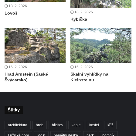
Rozhledna Jeřabina
18. 2. 2026
Rozhledna Erbenova vyhlídka v Ústí nad
18. 2. 2026
Lovoš
Kybička
Labem
Rozhledna Krudum
Czorneboh – polorozhledna
Rozhledna Blatenský vrch
Rozhledna Vochlice u Lubence
Rozhledna Strážný vrch u Merboltic
16. 2. 2026
16. 2. 2026
Hrad Arnstein (Saské
Skalní vyhlídky na
Rozhledna Kohout u Valkeřic
Švýcarsko)
Kleinsteinu
Rozhledna na Svatém vrchu v Kadani
Hlavatice – vyhlídka nebo rozhledna…?
Cimrmanova nejnižší rozhledna na světě v
Štítky
Nouzově
Rozhledna Varhošť u Litoměřic
architektura
hrob
hřbitov
kaple
kostel
kříž
Rozhledna Ungerberg (Prinz-Georg-Turm)
Lužické hory
Most
pamětní deska
park
pomník