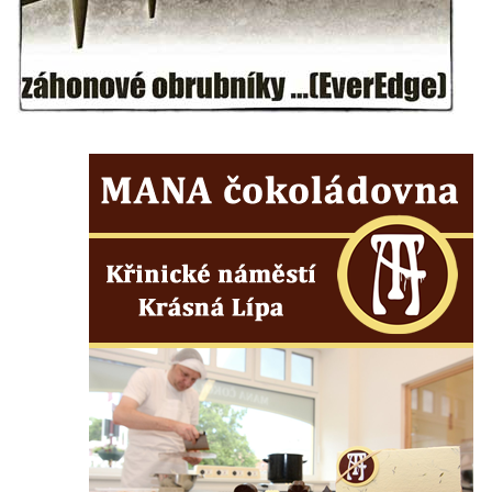
Teplou
Vyhlídka Radovič u Velké Bučiny u Velvar
Pozorovatelna pod vrchem Radovič u Velké
Bučiny u Velvar
Vyhlídka U Zámečku v Lovosicích
Vyhlídka Růženka
Kaňkovská vyhlídka
Rozhledna Bieleboh u Beiersdorfu
Věž krále Friedricha Augusta u Löbau
Rozhledna Velký Chlum
Rozhledna Funpark na Šibeníku v Mostě
Rozhledna Na Horách u Hrobců – Rohatců
Rozhledna Radejčín
Kratochvílova rozhledna v Roudnici nad
Labem