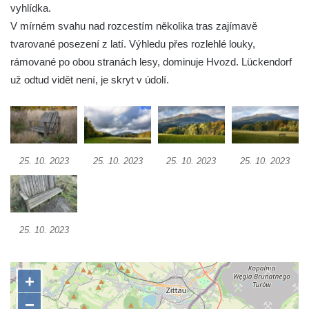
vyhlídka.
čedičového lomu v Zákupech
V mírném svahu nad rozcestím několika tras zajímavě
Vyhlídka na konci Křížové cesty na
tvarované posezení z latí. Výhledu přes rozlehlé louky,
Křížovém vrchu ve Frýdlantu
rámované po obou stranách lesy, dominuje Hvozd. Lückendorf
Rozhledna Čáp v Adršpašsko-teplických
už odtud vidět není, je skryt v údolí.
skalách
Vyhlídka pod Doubravskou horou v
Teplicích
Vyhlídka u Písečného vrchu v Teplicích
25. 10. 2023
25. 10. 2023
25. 10. 2023
25. 10. 2023
Rozhledna Letná v Teplicích
Vyhlídka Kaltenbergblick pod Weifbergem
Vyhlídka na vrchu Waitzdorfer Höhe u
25. 10. 2023
Goßdorfu
Vyhlídka na vrchu Hankehübel u Goßdorfu
Rozhledna Maják u Strupčic
Vyhlídka na lom Vršany severně od