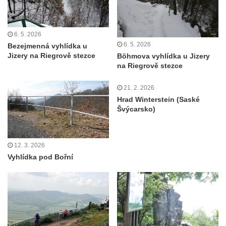
Rozhledna Kaňk (Havířská bouda) u Kutné
Hory
6. 5. 2026
Rozhledna Rumburak
6. 5. 2026
Bezejmenná vyhlídka u
Jizery na Riegrově stezce
Böhmova vyhlídka u Jizery
Stezka korunami stromů – Krkonoše
na Riegrově stezce
Rozhledna Eliška (Stachelberg)
21. 2. 2026
Rozhledna Bismarckturm v Neugersdorfu
Hrad Winterstein (Saské
Maják (a muzeum) Járy Cimrmana
Švýcarsko)
Rozhledna Štěpánka
Rozhledna Vysoká v Tachově
12. 3. 2026
Rozhledna Bohušův vrch u Plané
Vyhlídka pod Bořní
Rozhledna Strážný vrch
Rozhledna Klínovec
Rozhledna Bučina
Rozhledna Hamelika