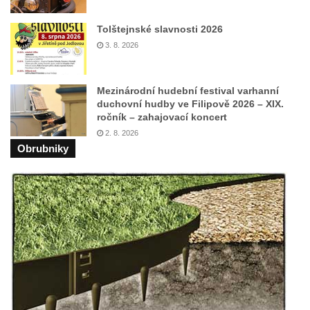
Vyhlídka Harrachova skála
Rozhledna Stradonka
Tolštejnské slavnosti 2026
Vyhlídka Korzovka pod Hvozdem
3. 8. 2026
Vyhlídka Treppenstein u Jetřichovic
Vyhlídka Taubenstein nad Křinicí u
Mezinárodní hudební festival varhanní
duchovní hudby ve Filipově 2026 – XIX.
Hinterhermsdorfu
ročník – zahajovací koncert
Vyhlídka Grenzplatte u Ostrovských skal
2. 8. 2026
Obrubniky
Vyhlídka Signal nedaleko skály Katzfels u
Cunnersdorfu
Vyhlídka Katzfels u Cunnersdorfu
Vyhlídka na západním okraji Slánské hory
ve Slaném
Vyhlídky na Slánské hoře ve Slaném
Labská vyhlídka v Hřensku
Vyhlídka pod Zlatým vrchem u Bečova nad