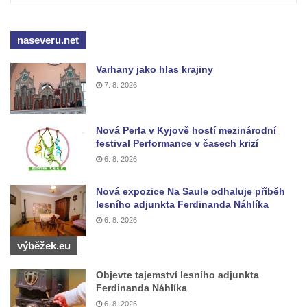
samoty a Údolím vzdechů
Vyhlídka v ulici Legionářů v Mělníku
naseveru.net
Údajná vyhlídka u pomníku Hanse Kudlicha
v Nové Vsi-Teplicích
Varhany jako hlas krajiny
7. 8. 2026
Údajná vyhlídka pod Širokým vrchem
Boreč – vyhlídka k jihu
Boreč – vyhlídka k východu
Nová Perla v Kyjově hostí mezinárodní
festival Performance v časech krizí
Vrázova vyhlídka v Mělníku
6. 8. 2026
Vyhlídková věž archeoparku Na Jánu u
Netolic
Nová expozice Na Saule odhaluje příběh
lesního adjunkta Ferdinanda Náhlíka
Vyhlídka Supí vrch
6. 8. 2026
Vyhlídka Pod Schillerovou výšinou v
výběžek.eu
Krupce
Vyhlídka u kaple v Jirchářích na Doksanské
Objevte tajemství lesního adjunkta
Ferdinanda Náhlíka
cestě
6. 8. 2026