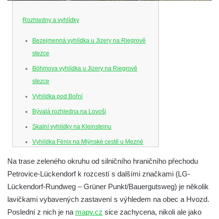
Rozhledny a vyhlídky
Bezejmenná vyhlídka u Jizery na Riegrově
stezce
Böhmova vyhlídka u Jizery na Riegrově
stezce
Vyhlídka pod Bořní
Bývalá rozhledna na Lovoši
Skalní vyhlídky na Kleinsteinu
Vyhlídka Fénix na Mlýnské cestě u Mezné
Vyhlídka na Caspersbergu u
Na trase zeleného okruhu od silničního hraničního přechodu
starokatolického kostela Proměnění Páně
Petrovice-Lückendorf k rozcestí s dalšími značkami (LG-
ve Varnsdorfu
Lückendorf-Rundweg – Grüner Punkt/Bauergutsweg) je několik
Vyhlídka u svatého Josefa v Zákupech
lavičkami vybavených zastavení s výhledem na obec a Hvozd.
Poslední z nich je na
mapy.cz
sice zachycena, nikoli ale jako
Ferdinandova vyhlídka u bývalého