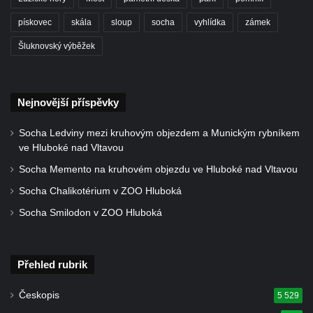
Rozhledna Prinz-Friedrich-August-Turm
pískovec
skála
sloup
socha
vyhlídka
zámek
Rozhledna na hradě Oybin
Šluknovský výběžek
Frotzelova rozhledna u Ejmovy chaty na
Stříbrníku
Vyhlídka Belvedér
Nejnovější příspěvky
Rozhledna na Skřivánčím vrchu u Málkova
Socha Ledviny mezi kruhovým objezdem a Munickým rybníkem
Rozhledna Schlechteberg
ve Hluboké nad Vltavou
Rozhledna Tanečnice
Socha Memento na kruhovém objezdu ve Hluboké nad Vltavou
Rozhledna Weifberg
Socha Chalikotérium v ZOO Hluboká
Rozhledna Krásno (Schönfeld)
Socha Smilodon v ZOO Hluboká
Rozhledna Na Stráži (Sloup v Čechách)
Rozhledna Diana v Karlových Varech
Přehled rubrik
Rozhledna Vlčí hora
Rozhledna Slovanka
Českopis
5 529
Rozhledna Královka