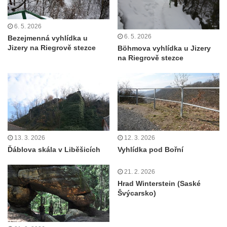
Rozhledna Varhošť u Litoměřic
6. 5. 2026
Rozhledna Ungerberg (Prinz-Georg-Turm)
6. 5. 2026
Bezejmenná vyhlídka u
Rozhledna Prinz-Friedrich-August-Turm
Jizery na Riegrově stezce
Böhmova vyhlídka u Jizery
na Riegrově stezce
Rozhledna na hradě Oybin
Frotzelova rozhledna u Ejmovy chaty na
Stříbrníku
Vyhlídka Belvedér
Rozhledna na Skřivánčím vrchu u Málkova
Rozhledna Schlechteberg
13. 3. 2026
12. 3. 2026
Ďáblova skála v Liběšicích
Vyhlídka pod Bořní
Rozhledna Tanečnice
Rozhledna Weifberg
21. 2. 2026
Rozhledna Krásno (Schönfeld)
Hrad Winterstein (Saské
Švýcarsko)
Rozhledna Na Stráži (Sloup v Čechách)
Rozhledna Diana v Karlových Varech