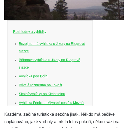
Rozhledny a vyhlídky
Bezejmenná vyhlídka u Jizery na Riegrově
stezce
Böhmova vyhlídka u Jizery na Riegrově
stezce
Vyhlídka pod Bořní
Bývalá rozhledna na Lovoši
Skalní vyhlídky na Kleinsteinu
Vyhlídka Fénix na Mlýnské cestě u Mezné
Vyhlídka na Caspersbergu u
Každému začíná turistická sezóna jinak. Někdo má pečlivě
starokatolického kostela Proměnění Páně
naplánováno, jaké vrcholy a místa letos pokoří, někdo sází na
ve Varnsdorfu