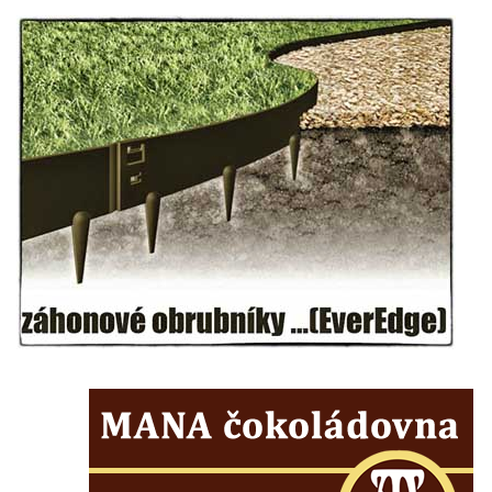
Kratochvílova rozhledna v Roudnici nad
Labem
Rozhledna Luž (Aussichtsturm Lausche)
Vyhlídka Terezínka
Rozhledna Vrchbělá
Vyhlídka Triangl u Markvartic
Masarykova věž samostatnosti
Rozhledna Janov
Rozhledna Alainova věž
Rozhledna (vyhlídková věž) Kumburk
Rozhledna Na Čihadle
Střekovská vyhlídka
Víťova rozhledna
Rozhledna Vrchovina