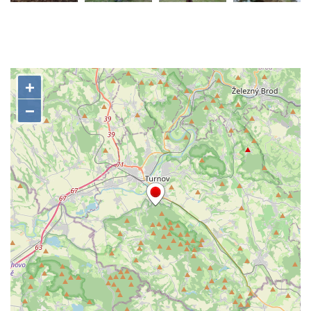
Vyhlídka nad Údolím samoty
Vyhlídka u Perníkové stráže mezi Údolím
samoty a Údolím vzdechů
Vyhlídka v ulici Legionářů v Mělníku
Údajná vyhlídka u pomníku Hanse Kudlicha
v Nové Vsi-Teplicích
Údajná vyhlídka pod Širokým vrchem
Boreč – vyhlídka k jihu
Boreč – vyhlídka k východu
Vrázova vyhlídka v Mělníku
Vyhlídková věž archeoparku Na Jánu u
Netolic
Vyhlídka Supí vrch
Vyhlídka Pod Schillerovou výšinou v
Krupce