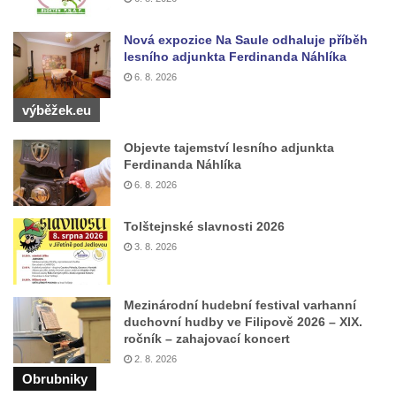
Labská vyhlídka v Hřensku
Nová expozice Na Saule odhaluje příběh
Vyhlídka pod Zlatým vrchem u Bečova nad
lesního adjunkta Ferdinanda Náhlíka
Teplou
6. 8. 2026
Vyhlídka Radovič u Velké Bučiny u Velvar
výběžek.eu
Pozorovatelna pod vrchem Radovič u Velké
Bučiny u Velvar
Objevte tajemství lesního adjunkta
Ferdinanda Náhlíka
Vyhlídka U Zámečku v Lovosicích
6. 8. 2026
Vyhlídka Růženka
Kaňkovská vyhlídka
Tolštejnské slavnosti 2026
3. 8. 2026
Rozhledna Bieleboh u Beiersdorfu
Věž krále Friedricha Augusta u Löbau
Mezinárodní hudební festival varhanní
Rozhledna Velký Chlum
duchovní hudby ve Filipově 2026 – XIX.
Rozhledna Funpark na Šibeníku v Mostě
ročník – zahajovací koncert
2. 8. 2026
Rozhledna Na Horách u Hrobců – Rohatců
Obrubniky
Rozhledna Radejčín