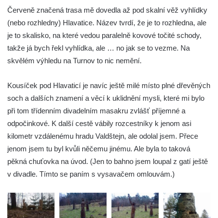
Rozhledna Maják u Strupčic
Červeně značená trasa mě dovedla až pod skalní věž vyhlídky
(nebo rozhledny) Hlavatice. Název tvrdí, že je to rozhledna, ale
Vyhlídka na lom Vršany severně od
je to skalisko, na které vedou paralelně kovové točité schody,
Strupčic
takže já bych řekl vyhlídka, ale … no jak se to vezme. Na
Vyhlídka v ulici Pod Chloumečkem v
skvělém výhledu na Turnov to nic nemění.
Chloumku
Vyhlídka u Lückendorfu IV
Kousíček pod Hlavaticí je navíc ještě milé místo plné dřevěných
Vyhlídka u Lückendorfu III
soch a dalších znamení a věcí k uklidnění mysli, které mi bylo
Vyhlídka u Lückendorfu II
při tom třídenním divadelním masakru zvlášť příjemné a
odpočinkové. K další cestě vábily rozcestníky k jenom asi
Vyhlídka u Lückendorfu I
kilometr vzdálenému hradu Valdštejn, ale odolal jsem. Přece
Vyhlídka pod Kolištěm II
jenom jsem tu byl kvůli něčemu jinému. Ale byla to taková
Vyhlídka pod Kolištěm
pěkná chuťovka na úvod. (Jen to bahno jsem loupal z gatí ještě
Vyhlídka u Köglerova kříže na Kamenné
v divadle. Tímto se paním s vysavačem omlouvám.)
Horce v Krásné Lípě
Vyhlídka u Kyjovského hrádku
Vyhlídka v Dolní Chřibské