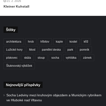
Rozhledna Vlčí hora
21. 2. 2026
Kleiner Kuhstall
Rozhledna Slovanka
Rozhledna Královka
Špičák u Varnsdorfu (Spitzberg)
Štítky
Rozhledna Studenec
Rozhledna Jedlová
architektura
hrob
hřbitov
kaple
kostel
kříž
Rozhledna Dymník (aneb Augustova věž)
Lužické hory
Most
pamětní deska
park
pomník
Rozhledna Semenec u Týna nad Vltavou
pískovec
skála
sloup
socha
vyhlídka
zámek
Rozhledna Sokolí vrch
Šluknovský výběžek
Rozhledna na Třenické hoře u Cerhovic
Rozhledna Hard (Hartberg) v Sokolově
Bismarckova rozhledna – Háj u Aše
Nejnovější příspěvky
Rozhledna Císařský kámen
Socha Ledviny mezi kruhovým objezdem a Munickým rybníkem
Rozhledna Kopanina
ve Hluboké nad Vltavou
Rozhledna Pajndl na Tisovském vrchu v