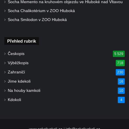
Socha Memento na kruhovém objezdu ve Hluboké nad Vltavou
Krušných horách
Socha Chalikotérium v ZOO Hluboká
Rozhledna Vlčí hora
Socha Smilodon v ZOO Hluboká
Přehled rubrik
Českopis
5 529
Výběžkopis
718
Zahraničí
230
Jíme kdekoli
16
Na houby kamkoli
10
Kdokoli
4