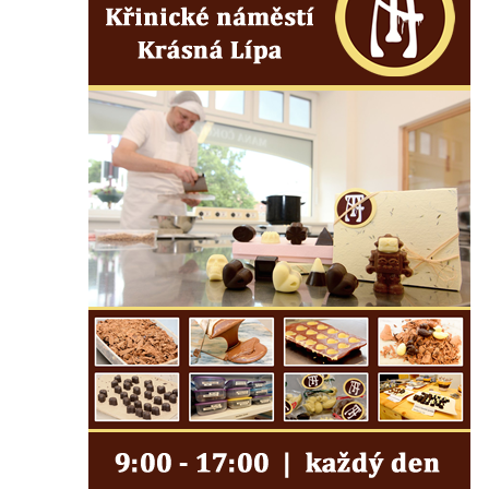
Vyhlídková věž Dneboh
Rozhledna Valtenberg
Rozhledna Špičák u České Lípy
Rozhledna Kaňk (Havířská bouda) u Kutné
Hory
Rozhledna Rumburak
Stezka korunami stromů – Krkonoše
Rozhledna Eliška (Stachelberg)
Rozhledna Bismarckturm v Neugersdorfu
Maják (a muzeum) Járy Cimrmana
Rozhledna Štěpánka
Rozhledna Vysoká v Tachově
Rozhledna Bohušův vrch u Plané
Rozhledna Strážný vrch
Rozhledna Klínovec