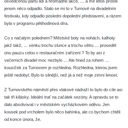
osvědčenou partu lidí a hromadné akce, … a mě letos prostě
Vyhlídka u svatého Josefa v Zákupech
jenom něco odpadlo. Stalo se mi to v Turnově na divadelním
festivalu, kdy odpadlo poslední dopolední představení, a rázem
Ferdinandova vyhlídka u bývalého
byla v programu pětihodinová díra.
čedičového lomu v Zákupech
Vyhlídka na konci Křížové cesty na
Co s načatým polednem? Městské boty na nohách, kalhoty
Křížovém vrchu ve Frýdlantu
jakž takž, … venku trochu slunce a trochu větru … prosedět
Rozhledna Čáp v Adršpašsko-teplických
onu pauzu celou v restauračním zařízení ? To by asi z
skalách
večerních divadel moc nezbylo … Ale hned za rohem …
Vyhlídka pod Doubravskou horou v
kousíček za Turnovem je rozhledna. Rozhledna, kterou jsem
Teplicích
ještě nedobyl. Bylo to silnější, než já a než moje zimní lenost.
Vyhlídka u Písečného vrchu v Teplicích
Z Turnovského náměstí přes vlakové nádraží to bylo do cíle asi
Rozhledna Letná v Teplicích
tak tři kilásky. Ideální trať na začátek sezóny. A opravdu se to
Vyhlídka Kaltenbergblick pod Weifbergem
dalo absolvovat i v městském vycházkovém oděvu. Jen
Vyhlídka na vrchu Waitzdorfer Höhe u
kousek pod vrcholem bylo něco bahínka, ale co bychom chtěli
Goßdorfu
od konce února, že.
Vyhlídka na vrchu Hankehübel u Goßdorfu