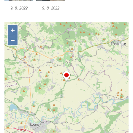
přádelny bavlny v Chotyni
9. 8. 2022
9. 8. 2022
Bývalá továrna Johann Schowanek, tovární
výroba dřevěného zboží v Jiřetíně pod
Bukovou
Strom života na Dymníku v Rumburku
Pavilon Reinerovy fresky v zámeckém
parku v Duchcově
Dřevěný altán v Teplické ulici v Duchcově
Oplocení čestného dvora zámku v
Duchcově
Fara u kostela Zvěstování Panny Marie na
náměstí Republiky v Duchcově
Fara před kostelem svatých Petra a Pavla v
Jeníkově
Areál Mikov v Mikulášovicích – Ignaze