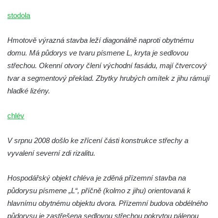
Vilemínka (Vilemínin dvůr) v lázních
Kyselka
stodola
Švýcarský dvůr v lázních Kyselka
Hmotově výrazná stavba leží diagonálně naproti obytnému
Jindřichův dvůr v lázních Kyselka
domu. Má půdorys ve tvaru písmene L, kryta je sedlovou
Altán v lázních Kyselka
střechou. Okenní otvory člení východní fasádu, mají čtvercový
Mattoniho vila v lázních Kyselka
tvar a segmentový překlad. Zbytky hrubých omítek z jihu rámují
Bývalý Štichlův Mlýn u Andělské Hory
hladké lizény.
Bývalý Hotel Central v Bečově nad Teplou
chlév
Dům čp. 254 v Krásné Lípě (kavárna u
Frinda)
V srpnu 2008 došlo ke zřícení části konstrukce střechy a
Wolfrumova vila v Ústí nad Labem
vyvalení severní zdi rizalitu.
Hotel Vladimir v Ústí nad Labem
Hospodářský objekt chléva je zděná přízemní stavba na
Budova Oblastního muzea v Ústí nad
půdorysu písmene „L“, příčně (kolmo z jihu) orientovaná k
Labem (bývalá Obecná a měšťanská škola)
hlavnímu obytnému objektu dvora. Přízemní budova obdélného
Vodní elektrárna Spálov na řece Jizeře
půdorysu je zastřešena sedlovou střechou pokrytou pálenou