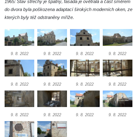
1965: Stav střechy je špatný, fasáda je ovětralá a část směrem
Hotel Cristal v Železném Brodě
do dvora byla poškozena adaptací širokých moderních oken, ze
Spořitelna a muzeum v Železném Brodě
kterých byly též odstraněny mříže.
Spořitelna v Semilech
Dům čp. 2 v Semilech (sídlo Muzea a
Pojizerské galerie)
Obecní dům v Semilech
9. 8. 2022
9. 8. 2022
9. 8. 2022
9. 8. 2022
Pila U Lišáka u Rabštejna nad Střelou
Bývalá fara v Pražské ulici v Bochově
Fara u kostela svatých Petra a Pavla ve
9. 8. 2022
9. 8. 2022
9. 8. 2022
9. 8. 2022
Žluticích
Fuchsova vila v České Kamenici
Robert Fuchs, papírna v České Kamenici
9. 8. 2022
9. 8. 2022
9. 8. 2022
9. 8. 2022
Bývalá továrna Florian Hübel, tkalcovna u
Chřibské
Bývalá továrna J. B. Limburger junior,