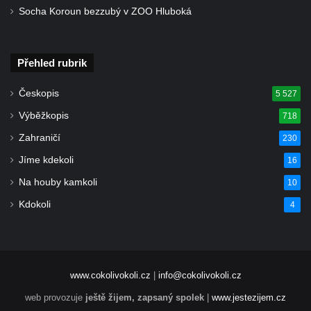
Budova fary ve Starých Křečanech
Socha Koroun bezzubý v ZOO Hluboká
Skalní sklípky v Dubé (Sadová ulice)
Dům č.p. 208/80 v Dlouhé ulici v Dubé
Přehled rubrik
Dům č.p. 97/85 v Dlouhé ulici v Dubé
Českopis
Dům č.p. 96/87 v Dlouhé ulici v Dubé
5 527
Dům č.p. 94/91 v Dlouhé ulici v Dubé
Výběžkopis
718
Dům č.p. 91/97 v Dlouhé ulici v Dubé
Zahraničí
230
Dům č.p. 90/99 v Dlouhé ulici v Dubé
Jíme kdekoli
16
Dům č.p. 110/94 v Dlouhé ulici v Dubé
Na houby kamkoli
10
Budova fary v Dubé
Kdokoli
4
Altán v parku v ulici Požárníků v Dubé
Největší hedvábná růže světa v Sebnitz
Sušárna chmele v Dubé
www.cokolivokoli.cz
|
info@cokolivokoli.cz
Dům čp. 12 na Tyršově náměstí v Cítolibech
web provozuje
ještě žijem, zapsaný spolek
|
www.jestezijem.cz
Bývalý špitál čp. 60 v Cítolibech