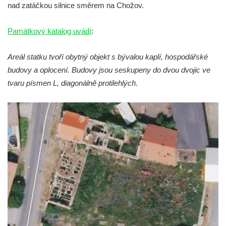
Biskupská rezidence v Českých
nad zatáčkou silnice směrem na Chožov.
Budějovicích
Památkový katalog uvádí
Dům čp. 20 ve Velešíně, zvaný U Kantůrků
:
či Kaplanka
Areál statku tvoří obytný objekt s bývalou kaplí, hospodářské
Fara v Římově
budovy a oplocení. Budovy jsou seskupeny do dvou dvojic ve
Budova spořitelny čp. 1127/1 a 1127/25 v
tvaru písmen L, diagonálně protilehlých.
Rumburku
Pobočka Německé zemědělské a
průmyslové banky čp. 852/30 v Rumburku
Gymnázium v Rumburku
Budova čp. 1066/3 (Základní škola Tyršova)
v Rumburku
Dům čp. 100/5 na Lužickém náměstí v
Rumburku
Dům čp. 105/10 na Lužickém náměstí v
Rumburku