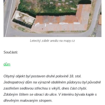
Dům čp. 103/8 na Lužickém náměstí v
Rumburku
Dům čp. 101/6 na Lužickém náměstí v
Rumburku
Dům čp. 104/9 na Lužickém náměstí v
Rumburku
Letecký záběr areálu na mapy.cz
Dům čp. 102/7 na Lužickém náměstí v
Rumburku
Součásti:
Dům čp. 99/4 na Lužickém náměstí v
Rumburku (tiskárna Heinricha Pfeifera)
dům
Bývalý špitál v Teplé
Obytný objekt byl postaven druhé polovině 18. stol.
Josef Meisel jun., tkalcovna a barevna u
Jednopatrový dům na výrazně obdélném půdorysu byl původně
Dolního Podluží
zastřešen sedlovou střechou s vikýři, dnes část chybí.
Mattoniho továrna v lázních Kyselka
Zdobným štítem se obrací do ulice. V interiéru bývala kaple s
Dům Stallburg v lázních Kyselka
dřevěným malovaným stropem.