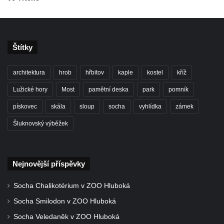
Škvárovník v Teplicích
Úřednický dům s voliérou u zámku v
Teplicích
Štítky
Opěrná zeď s balustrádou a zamřížovanými
okny u zámku v Teplicích
architektura
hrob
hřbitov
kaple
kostel
kříž
Ptačí schody u zámku v Teplicích
Lužické hory
Most
pamětní deska
park
pomník
Pavilon Kolostůjovy věžičky v Teplicích
pískovec
skála
sloup
socha
vyhlídka
zámek
Dům čp. 72/1 v Lázeňské ulici v Teplicích –
Zlaté slunce
Šluknovský výběžek
Protiletecký kryt v Tanvaldu
Riedlova vila v Desné
Nejnovější příspěvky
Dům čp. 16 ve Starých Křečanech
Dům čp. 15 ve Starých Křečanech
Socha Chalikotérium v ZOO Hluboká
Model rozhledny Vlčí hora ve Starých
Socha Smilodon v ZOO Hluboká
Křečanech
Socha Veledaněk v ZOO Hluboká