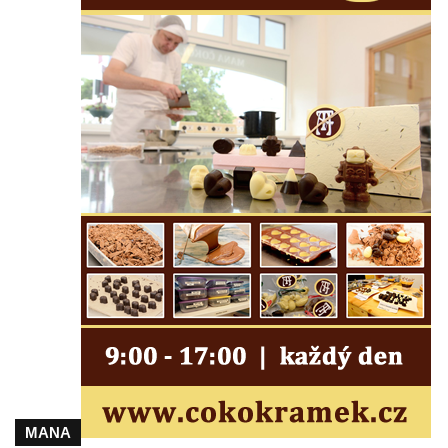
Čechách
Dům čp. 167 v ulici Pod Hradem ve Sloupu
v Čechách
Dům čp. 149 v Alšově ulici v Novém Boru
Dům čp. 172 v Palackého ulici v Novém
Boru
Dům čp. 170 na Palackého náměstí v
Novém Boru
Dům čp. 183 na Palackého náměstí v
Novém Boru
Dům čp. 184 na Palackého náměstí v
Novém Boru
Dům čp. 215 v ulici Bratří Čapků v Novém
Boru
Dům čp. 211 v Tkalcovské ulici v Novém
MANA
Boru