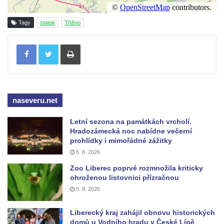
Röslera synové, továrna kovového zboží
Dům správce hřbitova v Mikulášovicích
Tagy
statek
Třtěno
Tovární budova v Mikulášovicích – Anton
Tisknout
Pohl, továrna na gumové stuhy
Tovární budova čp. 478 v Mikulášovicích –
Franz Frenzel, továrna na nože
Tovární budova jižně od dolního nádraží v
naseveru.net
Mikulášovicích – Josef Kunert & synové,
kovové a kancelářské zboží
Letní sezona na památkách vrcholí.
Hradozámecká noc nabídne večerní
Schodiště ke kostelu Nanebevzetí Panny
prohlídky i mimořádné zážitky
Marie ve Vilémově
5. 8. 2026
Lázeňský dům čp. 82 v Lázních Libverda
Zoo Liberec poprvé rozmnožila kriticky
Obří sud v Lázních Libverda
ohroženou listovnici přízračnou
5. 8. 2026
Lázeňský dům Jizera čp. 116 v Lázních
Libverda
Liberecký kraj zahájil obnovu historických
Lázeňský dům Depandance Vodoléčba čp.
domů u Vodního hradu v České Lípě