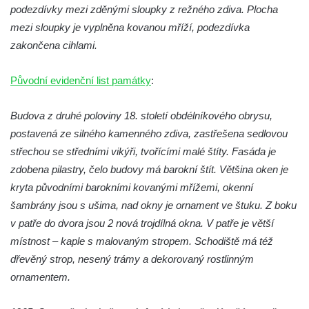
Dům čp. 31 ve Velenicích
podezdívky mezi zděnými sloupky z režného zdiva. Plocha
mezi sloupky je vyplněna kovanou mříží, podezdívka
Dům čp. 121 ve Velenicích
zakončena cihlami.
Dům čp. 155 ve Velenicích
Dům čp. 33 – bývalá škola ve Velenicích
Původní evidenční list památky
:
Bývalá fara ve Velenicích
Budova z druhé poloviny 18. století obdélníkového obrysu,
Dům ev.č. 26 ve Velenicích
postavená ze silného kamenného zdiva, zastřešena sedlovou
Dům čp. 68 ve Velenicích
střechou se středními vikýři, tvořícími malé štíty. Fasáda je
Dům čp. 67 ve Svojkově
zdobena pilastry, čelo budovy má barokní štít. Většina oken je
Torzo domu čp. 6 ve Svojkově
kryta původními barokními kovanými mřížemi, okenní
Městské divadlo Chomutov
šambrány jsou s ušima, nad okny je ornament ve štuku. Z boku
Ludwig Breitfeld, výroba prýmků – dnes
v patře do dvora jsou 2 nová trojdílná okna. V patře je větší
Pivovar Chalupník v Perštejně
místnost – kaple s malovaným stropem. Schodiště má též
dřevěný strop, nesený trámy a dekorovaný rostlinným
Spořitelna v Turnově
ornamentem.
Hostinec ve Svojkově
Dům obuvi Baťa v Liberci