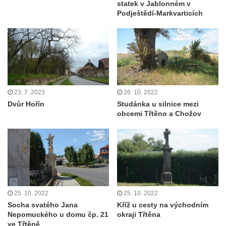
statek v Jablonném v
Dům kultury Ostrov
Podještědí-Markvarticích
Venkovské usedlosti Nový Drahov
Fuchsova vila v Kraslicích
Katova ulička v Kadani
Kittelův dům v Krásné u Pěnčína
Fara u kostela svatého Josefa v Krásné u
23. 7. 2023
26. 10. 2022
Pěnčína
Dvůr Hořín
Studánka u silnice mezi
obcemi Třtěno a Chožov
Altán v parku u školy v Teplicích nad Metují
Krakonošovy schody v Teplicích nad Metují
Kubečkova fara čp. 54 v Machovské Lhotě
Vila Landhaus čp. 1230/6 v ulici Pod
Doubravkou v Teplicích
Jirschova vila čp. 1348/10 v ulici Pod
25. 10. 2022
25. 10. 2022
Doubravkou v Teplicích
Socha svatého Jana
Kříž u cesty na východním
Nepomuckého u domu čp. 21
okraji Třtěna
Dům čp. 270 v ulici U Hrádku zvaný
ve Třtěně