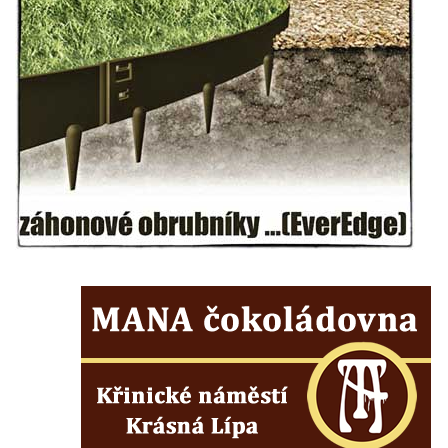
Dům čp. 3 na náměstí T. G. Masaryka ve
Frýdlantu
Bývalý špitál čp. 176 ve Frýdlantu
Dům ev.č. 89 v Benešově ulici ve Sloupu v
Čechách
Dům čp. 79 v Mlýnské ulici ve Sloupu v
Čechách
Dům čp. 134 v Mlýnské ulici ve Sloupu v
Čechách
Dům čp. 101 v ulici Ke Hradu ve Sloupu v
Čechách
Dům čp. 102 v Potoční ulici ve Sloupu v
Čechách
Dům čp. 109 v ulici Ke Hradu ve Sloupu v
Čechách
Dům čp. 181 v Mikovcově ulici ve Sloupu v