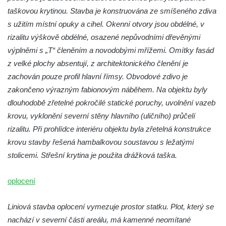
Torzo střeleckého sloupu ve Chřibské
taškovou krytinou. Stavba je konstruována ze smíšeného zdiva
Budova ZŠ a MŠ Tadeáše Haenkeho
s užitím místní opuky a cihel. Okenní otvory jsou obdélné, v
Chřibská čp. 280
rizalitu výškově obdélné, osazené nepůvodními dřevěnými
Dům čp. 175 ve Chřibské
výplněmi s „T“ členěním a novodobými mřížemi. Omítky fasád
Dům čp. 30 ve Chřibské
z velké plochy absentují, z architektonického členění je
zachován pouze profil hlavní římsy. Obvodové zdivo je
Dům čp. 182 ve Chřibské
zakončeno výrazným fabionovým náběhem. Na objektu byly
Dům čp. 10 ve Chřibské
dlouhodobě zřetelné pokročilé statické poruchy, uvolnění vazeb
Budova základní školy v Lužci nad Vltavou
krovu, vyklonění severní stěny hlavního (uličního) průčelí
Dům čp. 11 v Hrobčicích
rizalitu. Při prohlídce interiéru objektu byla zřetelná konstrukce
Budova stáčírny Bílina-Kyselka
krovu stavby řešená hambalkovou soustavou s ležatými
stolicemi. Střešní krytina je použita drážková taška.
Rodný dům Josefa Hory v Dobříni
Královská mincovna v Jáchymově
oplocení
Chudobinec Franze Preidla v České
Kamenici
Liniová stavba oplocení vymezuje prostor statku. Plot, který se
Dům čp. 26 ve Velenicích
nachází v severní části areálu, má kamenné neomítané