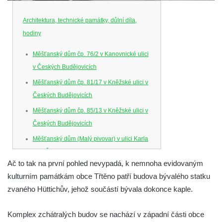
Architektura, technické památky, důlní díla,
hodiny
Měšťanský dům čp. 76/2 v Kanovnické ulici
v Českých Budějovicích
Měšťanský dům čp. 81/17 v Kněžské ulici v
Českých Budějovicích
Měšťanský dům čp. 85/13 v Kněžské ulici v
Českých Budějovicích
Měšťanský dům (Malý pivovar) v ulici Karla
IV. v Českých Budějovicích
Ač to tak na první pohled nevypadá, k nemnoha evidovaným
Dům U Ferusů na Senovážném náměstí v
kulturním památkám obce Třtěno patří budova bývalého statku
Českých Budějovicích
zvaného Hüttichův, jehož součástí bývala dokonce kaple.
Solnice na Piaristickém náměstí v Českých
Budějovicích
Komplex zchátralých budov se nachází v západní části obce