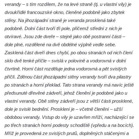
verandy – s tím rozdílem, že na levé straně (tj. u vlastní vily) je
Lázeňský dům Depandance Vodoléčba čp.
dvoukřídlé francouzské okno, členěné podobně jako zbytek
113 v Lázních Libverda
stěny. Na jihozápadní straně je veranda prosklená také
Dům čp. 94 na náměstí T. G. Masaryka ve
podobně. Dolní část tvoří tři pole, přičemž střední z nich je
Frýdlantu
otvíravé. Jsou zde dveře – stejně jako obě postranní části –
Dům čp. 104 na náměstí T. G. Masaryka ve
dole plné, rozdělené na dvě obdélné výplně vedle sebe.
Frýdlantu
Zasklená část dveří dnes chybí, po obou stranách od nich člení
sklo dvě tenké příčle – svislá v polovině a vodorovná v dolní
Dům čp. 102 na náměstí T. G. Masaryka ve
čtvrtině. Horní část rozděluje jedna vodorovná a pět svislých
Frýdlantu
příčlí. Zděnou část jihozápadní stěny verandy tvoří dva pilastry
Dům čp. 2 zvaný Na Panské zvůli na
po stranách a horní překlad. Tato strana verandy má navíc ještě
náměstí T. G. Masaryka ve Frýdlantu
předsunuté dřevěné zádveří, jehož členění je podobné jako u
Dům čp. 95 na náměstí T. G. Masaryka ve
vlastní verandy. Obě stěny zádveří jsou z větší části prosklené,
Frýdlantu
dole je svislé bednění. Prosklení je – včetně členění – užší
Dům čp. 43 v Havlíčkově ulici ve Frýdlantu
obdobou verandy. Vstup do vily je uzavřen mříží, nacházející se
Dům čp. 42 v Havlíčkově ulici ve Frýdlantu
po třech stranách horní podesty schodiště (vpředu a na bocích).
Mříž je provedená ze svislých prutů, doplněných stáčenými a
Dvojdům čp. 92 a 93 (hotel Bílý kůň) na