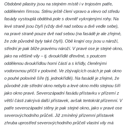
Obdobné pilastry jsou na stejném místě i v trojosém patře,
Hornický dům Sokolov
odděleném římsou. Stěnu ještě člení vpravo a vlevo od středu
Dům kultury Ostrov
fasády vystouplá obdélná pole s dovnitř vykrojenými rohy. Na
Venkovské usedlosti Nový Drahov
levé straně jsou čtyři (vždy dvě nad sebou a dvě vedle sebe),
Fuchsova vila v Kraslicích
na pravé straně pouze dvě nad sebou (na fasádě je ale zřejmé,
že zde původně byly také čtyři). Obě krajní osy jsou u nároží,
Katova ulička v Kadani
střední je pak blíže pravému nároží. V pravé ose je stejné okno,
Kittelův dům v Krásné u Pěnčína
jako na většině vily – tj. dvoukřídlé dřevěné, s poutcem
Fara u kostela svatého Josefa v Krásné u
oddělenou dvoukřídlou horní částí a s křídly, členěnými
Pěnčína
vodorovnou příčlí v polovině. Ve zbývajících osách je pak okno
Altán v parku u školy v Teplicích nad Metují
o pouhé polovině šíře (tj. jednokřídlé). Na fasádě je zřejmé, že
Krakonošovy schody v Teplicích nad Metují
původně zde střední okno nebylo a levé okno mělo stejnou šíři
jako okno pravé. Severozápadní fasádu přístavku v přízemí z
Kubečkova fara čp. 54 v Machovské Lhotě
větší části zakrývá další přístavek, avšak tentokrát přízemní. V
Vila Landhaus čp. 1230/6 v ulici Pod
patře severozápadní stěny je pak stejné okno, jako v pravé ose
Doubravkou v Teplicích
severovýchodního průčelí. Již zmíněný přízemní přístavek
Jirschova vila čp. 1348/10 v ulici Pod
zhruba uprostřed severovýchodního průčelí vlastní vily má
Doubravkou v Teplicích