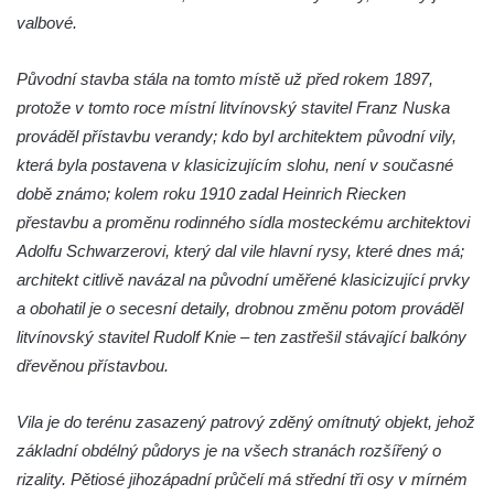
Vodní elektrárna Spálov na řece Jizeře
valbové.
Torzo střeleckého sloupu ve Chřibské
Původní stavba stála na tomto místě už před rokem 1897,
Budova ZŠ a MŠ Tadeáše Haenkeho
protože v tomto roce místní litvínovský stavitel Franz Nuska
Chřibská čp. 280
prováděl přístavbu verandy; kdo byl architektem původní vily,
Dům čp. 175 ve Chřibské
která byla postavena v klasicizujícím slohu, není v současné
Dům čp. 30 ve Chřibské
době známo; kolem roku 1910 zadal Heinrich Riecken
Dům čp. 182 ve Chřibské
přestavbu a proměnu rodinného sídla mosteckému architektovi
Dům čp. 10 ve Chřibské
Adolfu Schwarzerovi, který dal vile hlavní rysy, které dnes má;
architekt citlivě navázal na původní uměřené klasicizující prvky
Budova základní školy v Lužci nad Vltavou
a obohatil je o secesní detaily, drobnou změnu potom prováděl
Dům čp. 11 v Hrobčicích
litvínovský stavitel Rudolf Knie – ten zastřešil stávající balkóny
Budova stáčírny Bílina-Kyselka
dřevěnou přístavbou.
Rodný dům Josefa Hory v Dobříni
Královská mincovna v Jáchymově
Vila je do terénu zasazený patrový zděný omítnutý objekt, jehož
základní obdélný půdorys je na všech stranách rozšířený o
Chudobinec Franze Preidla v České
rizality. Pětiosé jihozápadní průčelí má střední tři osy v mírném
Kamenici