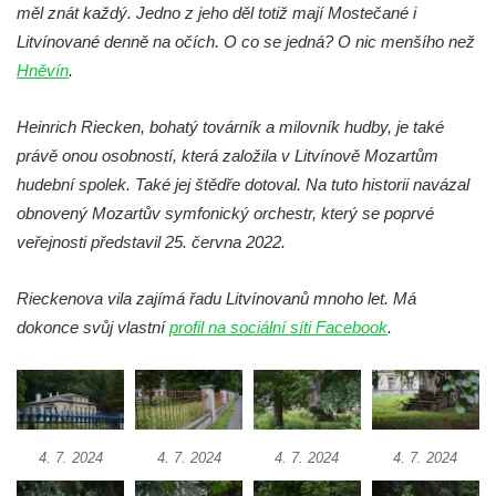
měl znát každý. Jedno z jeho děl totiž mají Mostečané i
Radovesická výsypka
Litvínované denně na očích. O co se jedná? O nic menšího než
Hospodářská usedlost u čp. 5 v Brňanech
Hněvín
.
Altán bývalého akvária v sadech
Heinrich Riecken, bohatý továrník a milovník hudby, je také
Československé armády v Chomutově
právě onou osobností, která založila v Litvínově Mozartům
Dřevěná stáj na rozcestí ve Dřevcích
hudební spolek. Také jej štědře dotoval. Na tuto historii navázal
Hvězdárna Staré (Třebívlice)
obnovený Mozartův symfonický orchestr, který se poprvé
Cihlářská pec u Hnojnice
veřejnosti představil 25. června 2022.
Údajná kaple u silnice v České Vsi
(Jablonné v Podještědí) – ve skutečnosti
Rieckenova vila zajímá řadu Litvínovanů mnoho let. Má
hasičská zbrojnice
dokonce svůj vlastní
profil na sociální síti Facebook
.
Sruby Na Tokáni
Park Boheminium (Mariánské Lázně)
Vysoká pec v Šindelové
4. 7. 2024
4. 7. 2024
4. 7. 2024
4. 7. 2024
Důlní díla Přebuz
Bytex, pondělí 26/3/2012