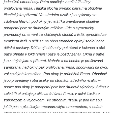
jednotlivé okenní osy. Patro odděluje v celé šíři stěny
Dům obuvi Baťa v Liberci
profilovaná římsa. Hladká plocha prvního patra má obdobné
členění jako přízemí. Ve středním rizalitu jsou pilastry se
Hotel Cristal v Železném Brodě
zdobnou hlavicí, pod okny je na šířku orientované obdélné
Spořitelna a muzeum v Železném Brodě
parapetní pole se štukovým reliéfem. Jde o symetricky
Spořitelna v Semilech
provedený ornament ze stáčených stonků a listů, uprostřed se
Dům čp. 2 v Semilech (sídlo Muzea a
svazkem listů, o nějž se na obou stranách opírají sedící nahé
Pojizerské galerie)
dětské postavy. Děti mají obě nohy pokrčené v kolenou a obě
Obecní dům v Semilech
paže ohnuté v lokti (vnější paže je pozdvižená). Okna v patře
jsou stejná jako v přízemí. Nahoře a na bocích je profilovaná
Pila U Lišáka u Rabštejna nad Střelou
šambrána, nad okny pak profilovaná římsa, spočívající na dvou
Bývalá fara v Pražské ulici v Bochově
volutovitých konzolách. Pod okny je průběžná římsa. Obdobně
Fara u kostela svatých Petra a Pavla ve
jsou provedeny i oba úseky po stranách středního rizalitu –
Žluticích
pouze pod okny je parapetní pole bez štukové výzdoby. Stěnu v
Fuchsova vila v České Kamenici
celé šíři ukončuje profilovaná hlavní římsa, v dolní části se
Robert Fuchs, papírna v České Kamenici
zubořezem a vejcovcem. Ve středním rizalitu je pod římsou
ještě pás s plastickým meandrovitým ornamentem, v osách
Bývalá továrna Florian Hübel, tkalcovna u
Chřibské