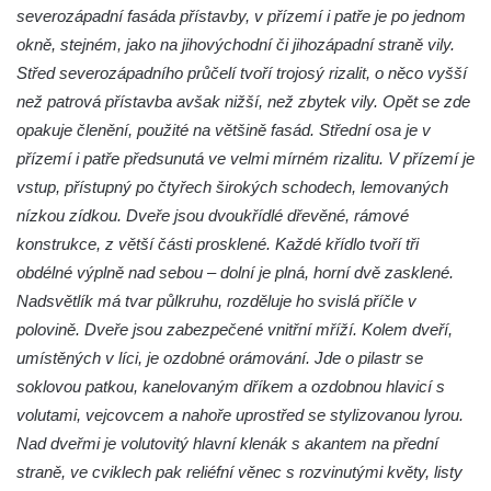
severozápadní fasáda přístavby, v přízemí i patře je po jednom
Viniční dům Kartuziánský lis v Mělníku
okně, stejném, jako na jihovýchodní či jihozápadní straně vily.
Barokní sýpka v Brníkově
Střed severozápadního průčelí tvoří trojosý rizalit, o něco vyšší
Budova kampeličky v Podbradci
než patrová přístavba avšak nižší, než zbytek vily. Opět se zde
opakuje členění, použité na většině fasád. Střední osa je v
Bývalá železniční stanice Horní Jiřetín
přízemí i patře předsunutá ve velmi mírném rizalitu. V přízemí je
Dům čp. 3 na Mírovém náměstí v
vstup, přístupný po čtyřech širokých schodech, lemovaných
Postoloprtech
nízkou zídkou. Dveře jsou dvoukřídlé dřevěné, rámové
Budova bývalé restaurace Pod lesem čp.
konstrukce, z větší části prosklené. Každé křídlo tvoří tři
2119 v Tylově ulici v Litvínově
obdélné výplně nad sebou – dolní je plná, horní dvě zasklené.
Rieckenova vila u textilní továrny v Šumné-
Nadsvětlík má tvar půlkruhu, rozděluje ho svislá příčle v
Litvínově
polovině. Dveře jsou zabezpečené vnitřní mříží. Kolem dveří,
Textilní továrna v Šumné-Litvínově
umístěných v líci, je ozdobné orámování. Jde o pilastr se
Úpravna vody Bílý potok – Meziboří
soklovou patkou, kanelovaným dříkem a ozdobnou hlavicí s
volutami, vejcovcem a nahoře uprostřed se stylizovanou lyrou.
Barokní sýpka (bývalá tvrz) v Lišnici
Nad dveřmi je volutovitý hlavní klenák s akantem na přední
Bývalý statek čp. 14 v centru Polerad
straně, ve cviklech pak reliéfní věnec s rozvinutými květy, listy
Nádražní budova v Chotyni