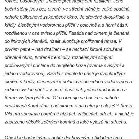
rovněž bosovaným, značně předstupujícím rizalitem. Jeho
Kamenice
boční stěny jsou bez otvorů, ve střední stěně je velké obdélné,
Altán na Jehle u České Kamenice
nahoře půlkruhově zakončené okno. Je dřevěné dvoukřídlé, s
Torzo střeleckého sloupu pod Jehlou v
křídly, členěnými vodorovnou příčlí v polovině a s horní částí,
České Kamenici
rozdělenou v ose svislou příčlí. Fasáda nad oknem je členěná
do linkových klenáků, rizalit ukončuje profilovaná římsa. V
Bývalá Střelnice ve Sládkově ulici v České
prvním patře – nad rizalitem – se nachází široké sdružené
Kamenici
dřevěné okno, tvořené třemi díly, rozdělenými silnými
Altán na pěšině nad Máchovou ulicí v
profilovanými příčlemi do dvojitého kříže (dvěma svislými a
České Kamenici
jednou vodorovnou). Každá z těchto tří částí je dvoukřídlým
Vila Franze Matzkeho v Máchově ulici v
oknem s křídly, členěnými v dolní čtvrtině jednou vodorovnou a
České Kamenici
jednou svislou příčlí a v horní části pak jednou vodorovnou a
Bývalý vrchnostenský špitál v České
třemi svislými příčlemi. Okno lemuje na bocích a nahoře
Kamenici
profilovaná šambrána, pod oknem a nad ním je pak ještě římsa.
Severočeské divadlo opery a baletu v Ústí
Vila má soustavu poměrně nízkých valbových střech, v nichž je
nad Labem
zasazeno několik zděných komínů a také výlezů na střechu.
Vinice v Brné
Objekt je hodnotným a dobře dochovaným příkladem typu
Café Henke v Rumburku