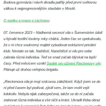
Budova gymnázia i návrh divadla patřily před první světovou
Kralupech nad Vltavou
válkou k nejprogresivnějším stavbám v Mostě.
Sala terrena u zámku Mnichovo Hradiště
Památník Antonína Dvořáka (původně
O spolku a snaze o záchranu
:
barokní špitál) ve Zlonicích
Původní převodové kolo z miřejovické
07. července 2023 – Nádherná secesní vila v Šumenském údolí
elektrárny na břehu Vltavy v Kralupech nad
u bývalé textilní továrny roky chátrá. Jeden čas se spekulovalo,
Vltavou
že v ní chce soukromý majitel vybudovat exkluzivní privátní
Původní regulátor otáček z miřejovické
klub. Nestalo se tak. Naštěstí. Naneštěstí si vilu pro sebe
elektrárny na břehu Vltavy v Kralupech nad
zabrala různá individua. Teď se snad začalo blýskat na lepší
Vltavou
časy. Před měsícem vznikl
Spolek pro oživení Rieckenovy vily
.
Plánuje už druhou veřejnou brigádu.
Květinové hodiny v ulici Boženy Němcové v
Chomutově
„Rieckenova vila je mojí srdcovou záležitostí. Když jsem se do
Obří sedačky v Čermákových sadech v
ní před časem byl podívat, zjistil sem, že tam mohl vejít
Rakovníku
kdokoliv. Nebyla nijak zabezpečená, takže se do ní začala
Bývalé popraviště na Šibeničním vrchu u
stahovat různá individua a vše ničit a krást. Ukradli třeba obraz
Bečova nad Teplou