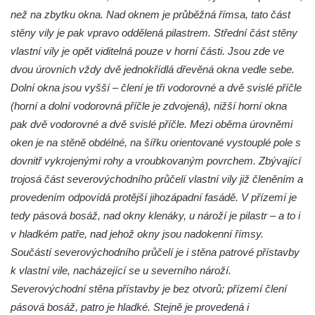
Dům čp. 12 na Tyršově náměstí v Cítolibech
než na zbytku okna. Nad oknem je průběžná římsa, tato část
Bývalý špitál čp. 60 v Cítolibech
stěny vily je pak vpravo oddělená pilastrem. Střední část stěny
Dělnický dům čp. 219 v Cítolibech
vlastní vily je opět viditelná pouze v horní části. Jsou zde ve
Zemědělský dvůr zvaný Ovčín čp. 26 v
dvou úrovních vždy dvě jednokřídlá dřevěná okna vedle sebe.
Cítolibech
Dolní okna jsou vyšší – člení je tři vodorovné a dvě svislé příčle
(horní a dolní vodorovná příčle je zdvojená), nižší horní okna
Bývalý cukrovar Chlumčany
pak dvě vodorovné a dvě svislé příčle. Mezi oběma úrovněmi
Sluneční hodiny u domu čp. 14 v
oken je na stěně obdélné, na šířku orientované vystouplé pole s
Chlumčanech
dovnitř vykrojenými rohy a vroubkovaným povrchem. Zbývající
Dělnický dům ve Veltěži
trojosá část severovýchodního průčelí vlastní vily již členěním a
Kleinův statek v Konětopech
provedením odpovídá protější jihozápadní fasádě. V přízemí je
Památník bývalého nádraží Strupčice
tedy pásová bosáž, nad okny klenáky, u nároží je pilastr – a to i
zaniklé místní železniční dráhy Počerady –
v hladkém patře, nad jehož okny jsou nadokenní římsy.
Vrskmaň
Součástí severovýchodního průčelí je i stěna patrové přístavby
k vlastní vile, nacházející se u severního nároží.
Fara u kostela svaté Kateřiny Alexandrijské
Severovýchodní stěna přístavby je bez otvorů; přízemí člení
ve Sloupu v Čechách
pásová bosáž, patro je hladké. Stejně je provedená i
Dům č.ev. 124 v Janově-Novém Boru