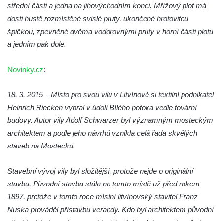
střední části a jedna na jihovýchodním konci. Mřížový plot má
severozápadní Čechy v Bezručově ulici v
dosti hustě rozmístěné svislé pruty, ukončené hrotovitou
Duchcově
špičkou, zpevněné dvěma vodorovnými pruty v horní části plotu
Hospodářský dvůr v Želénkách
a jedním pak dole.
Budova bývalé manufaktury v ulici Gen.
Svobody v Hrádku nad Nisou
Novinky.cz
:
Budova banky na náměstí Osvoboditelů v
Hradci Králové
18. 3. 2015 – Místo pro svou vilu v Litvínově si textilní podnikatel
Heinrich Riecken vybral v údolí Bílého potoka vedle tovární
Bývalý palác Občanské záložny v ulici V
budovy. Autor vily Adolf Schwarzer byl významným mosteckým
Kopečku v Hradci Králové
architektem a podle jeho návrhů vznikla celá řada skvělých
Bývalý palác Záložního úvěrního ústavu na
staveb na Mostecku.
Velkém náměstí v Hradci Králové
Bývalá Státní odborná škola koželužská v
Stavební vývoj vily byl složitější, protože nejde o originální
Hradci Králové
stavbu. Původní stavba stála na tomto místě už před rokem
Budova muzea v Hradci Králové
1897, protože v tomto roce místní litvínovský stavitel Franz
Tyršův dům v Tyršově ulici v Mělníku
Nuska prováděl přístavbu verandy. Kdo byl architektem původní