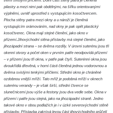
třemi svislými příčlemi. Dolní část stěny patra je členěná
Dům čp. 181 v Mikovcově ulici ve Sloupu v
pilastry a mezi nimi pak obdélnými, na šířku orientovanými
Čechách
výplněmi, uvnitř uprostřed s vystupujícím kosočtvercem.
Plocha stěny patra mezi okny a u nároží je členěná
Dům čp. 167 v ulici Pod Hradem ve Sloupu
vystupujícím orámováním, nad okny je pak opět plastický
v Čechách
kosočtverec. Okna mají stejné členění, jako okno v
Dům čp. 149 v Alšově ulici v Novém Boru
přízemí.Jihovýchodní stěna přístavby má stejné členění, jako
Dům čp. 172 v Palackého ulici v Novém
jihozápadní strana – se dvěma rozdíly. V úrovni suterénu jsou tři
Boru
okenní otvory a počet oken v prvním patře neodpovídá přízemí
Dům čp. 170 na Palackého náměstí v
– v přízemí jsou tři okna, v patře pak čtyři. Suterénní okna jsou
Novém Boru
dvoukřídlá dřevěná, v horní části členěná jednou vodorovnou a
Dům čp. 183 na Palackého náměstí v
dvěma svislými tenkými příčlemi. Střední okno je chráněné
Novém Boru
ozdobnou vnější mříží. Tato mříž je podobná mříži v oknech
suterénu verandy – je však širší, střední čtverce se
Dům čp. 184 na Palackého náměstí v
slunečnicemi jsou výše a festony jsou dva vedle sebe. Okna v
Novém Boru
přízemí i patře jsou stejná, jako na jihozápadní straně. Jedno
Dům čp. 215 v ulici Bratří Čapků v Novém
takové okno v obou podlažích je i v úzké severovýchodní stěně
Boru
přístavby. Přístavba zakrývá levou část jihovýchodního průčelí