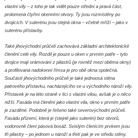
Dům čp. 211 v Tkalcovské ulici v Novém
vlastní vily – z toho je tak vidět pouze střední a pravá část,
Boru
prolomená čtyřmi okenními otvory. Ty jsou rozmístěny po
Dům čp. 206 v Tkalcovské ulici v Novém
dvojicích. V suterénu jsou stejná okna – včetně mříží – jako v
Boru
suterénu přístavby.
Dům čp. 139 ve Špálově ulici v Novém Boru
Také jihovýchodní průčelí zachovává základní architektonické
Dům čp. 132 ve Sloupské ulici v Novém
členění celé vily. Rozdíl je pouze u oken v prvním patře – tyto
Boru
dvojice mají orámování z pilastrů (je rovněž mezi oběma okny)
Dům čp. 129 ve Sloupské ulici v Novém
a profilovaná nadokenní římsa je pro obě okna společná.
Boru
Součástí jihovýchodního průčelí je také jednoosá stěna
Dům čp. 109 v Kalinově ulici v Novém Boru
patrového přístavku, nacházejícího se u východního nároží vily.
Dům čp. 107 v Kalinově ulici v Novém Boru
Přístavek je na této straně v líci s vlastní vilou, avšak je o něco
Dům čp. 46 v ulici T. G. Masaryka v Novém
nižší. Fasáda má členění jako vlastní vila, okno v prvním patře
Boru
je zazděné. Podobně je řešeno také severovýchodní průčelí.
Dům čp. 106 v Kalinově ulici v Novém Boru
Fasádu přízemí, která je (stejně jako suterén) bez otvorů,
(informační středisko)
vodorovně člení pásová bosáž. Svislým členícím prvkem jsou
tři pilastry – po jednom u nároží a třetí pak je ve středu stěny.
Kittelův dům čp. 101 v Novém Boru