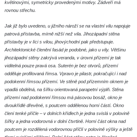
květinovými, symetricky provedenými motivy. Zádveří má
náměstí T. G. Masaryka ve Frýdlantu
rovnou střechu.
Dům čp. 3 na náměstí T. G. Masaryka ve
Frýdlantu
Jak již bylo uvedeno, u jižního nároží se na vlastní vilu napojuje
Bývalý špitál čp. 176 ve Frýdlantu
patrová přístavba, mírně nižší než vila. Jihozápadní stěna
Dům ev.č. 89 v Benešově ulici ve Sloupu v
přístavby je v líci s vilou, jihovýchodní pak předstupuje.
Čechách
Architektonické členění fasád je podobné, jako u vily. Většinu
Dům čp. 79 v Mlýnské ulici ve Sloupu v
jihozápadní stěny zakrývá veranda, v úrovni přízemí je tak
Čechách
viditelná pouze pravá osa. Suterén je bez otvorů, přízemí
odděluje profilovaná římsa. Vpravo je pilastr, pokračující i nad
Dům čp. 134 v Mlýnské ulici ve Sloupu v
podokenní římsou přízemí. Ve stěně pod přízemním oknem je
Čechách
vpadlá obdélná, na šířku orientovaná parapetní výplň. Stěna
Dům čp. 101 v ulici Ke Hradu ve Sloupu v
přízemí nad podokenní římsou má pásovou bosáž, okno je
Čechách
dvoukřídlé dřevěné, s poutcem oddělenou horní částí. Okno
Dům čp. 102 v Potoční ulici ve Sloupu v
člení tenké příčle – v dolních křídlech je jedna svislá v polovině
Čechách
šířky a jedna vodorovná v dolní čtvrtině. Horní část okna nad
Dům čp. 109 v ulici Ke Hradu ve Sloupu v
poutcem je rozdělená vodorovnou příčlí v polovině výšky a ještě
Čechách