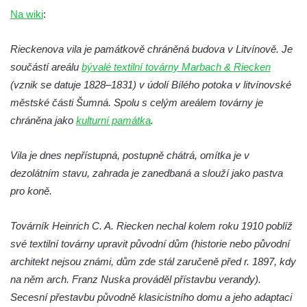
Budějovicích
Na wiki
:
Biskupská rezidence v Českých
Budějovicích
Rieckenova vila je památkově chráněná budova v Litvínově. Je
součástí areálu
Dům čp. 20 ve Velešíně, zvaný U Kantůrků
bývalé textilní továrny Marbach & Riecken
(vznik se datuje 1828–1831) v údolí Bílého potoka v litvínovské
či Kaplanka
městské části Šumná. Spolu s celým areálem továrny je
Fara v Římově
chráněna jako
kulturní památka
.
Budova spořitelny čp. 1127/1 a 1127/25 v
Rumburku
Vila je dnes nepřístupná, postupně chátrá, omítka je v
Pobočka Německé zemědělské a
dezolátním stavu, zahrada je zanedbaná a slouží jako pastva
průmyslové banky čp. 852/30 v Rumburku
pro koně.
Gymnázium v Rumburku
Továrník Heinrich C. A. Riecken nechal kolem roku 1910 poblíž
Budova čp. 1066/3 (Základní škola Tyršova)
své textilní továrny upravit původní dům (historie nebo původní
v Rumburku
architekt nejsou známi, dům zde stál zaručeně před r. 1897, kdy
Dům čp. 100/5 na Lužickém náměstí v
na něm arch. Franz Nuska prováděl přístavbu verandy).
Rumburku
Secesní přestavbu původně klasicistního domu a jeho adaptaci
Dům čp. 105/10 na Lužickém náměstí v