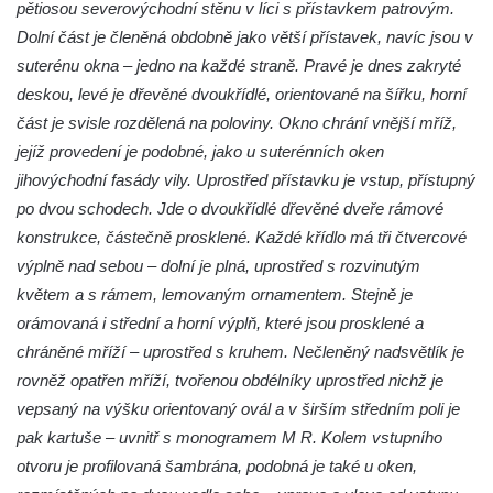
pětiosou severovýchodní stěnu v líci s přístavkem patrovým.
Dům čp. 270 v ulici U Hrádku zvaný
Dolní část je členěná obdobně jako větší přístavek, navíc jsou v
Škvárovník v Teplicích
suterénu okna – jedno na každé straně. Pravé je dnes zakryté
Úřednický dům s voliérou u zámku v
deskou, levé je dřevěné dvoukřídlé, orientované na šířku, horní
Teplicích
část je svisle rozdělená na poloviny. Okno chrání vnější mříž,
jejíž provedení je podobné, jako u suterénních oken
Opěrná zeď s balustrádou a zamřížovanými
jihovýchodní fasády vily. Uprostřed přístavku je vstup, přístupný
okny u zámku v Teplicích
po dvou schodech. Jde o dvoukřídlé dřevěné dveře rámové
Ptačí schody u zámku v Teplicích
konstrukce, částečně prosklené. Každé křídlo má tři čtvercové
Pavilon Kolostůjovy věžičky v Teplicích
výplně nad sebou – dolní je plná, uprostřed s rozvinutým
Dům čp. 72/1 v Lázeňské ulici v Teplicích –
květem a s rámem, lemovaným ornamentem. Stejně je
Zlaté slunce
orámovaná i střední a horní výplň, které jsou prosklené a
Protiletecký kryt v Tanvaldu
chráněné mříží – uprostřed s kruhem. Nečleněný nadsvětlík je
rovněž opatřen mříží, tvořenou obdélníky uprostřed nichž je
Riedlova vila v Desné
vepsaný na výšku orientovaný ovál a v širším středním poli je
Dům čp. 16 ve Starých Křečanech
pak kartuše – uvnitř s monogramem M R. Kolem vstupního
Dům čp. 15 ve Starých Křečanech
otvoru je profilovaná šambrána, podobná je také u oken,
Model rozhledny Vlčí hora ve Starých