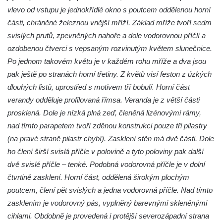
Areál Mikov v Mikulášovicích – Ignaze
vlevo od vstupu je jednokřídlé okno s poutcem oddělenou horní
Röslera synové, továrna kovového zboží
části, chráněné železnou vnější mříží. Základ mříže tvoří sedm
svislých prutů, zpevněných nahoře a dole vodorovnou příčlí a
Dům správce hřbitova v Mikulášovicích
ozdobenou čtverci s vepsaným rozvinutým květem slunečnice.
Tovární budova v Mikulášovicích – Anton
Po jednom takovém květu je v každém rohu mříže a dva jsou
Pohl, továrna na gumové stuhy
pak ještě po stranách horní třetiny. Z květů visí feston z úzkých
Tovární budova čp. 478 v Mikulášovicích –
dlouhých listů, uprostřed s motivem tří bobulí. Horní část
Franz Frenzel, továrna na nože
verandy odděluje profilovaná římsa. Veranda je z větší části
Tovární budova jižně od dolního nádraží v
prosklená. Dole je nízká plná zeď, členěná lizénovými rámy,
Mikulášovicích – Josef Kunert & synové,
nad tímto parapetem tvoří zděnou konstrukci pouze tři pilastry
kovové a kancelářské zboží
(na pravé straně pilastr chybí). Zasklení stěn má dvě části. Dole
Schodiště ke kostelu Nanebevzetí Panny
ho člení širší svislá příčle v polovině a tyto poloviny pak další
Marie ve Vilémově
dvě svislé příčle – tenké. Podobná vodorovná příčle je v dolní
Lázeňský dům čp. 82 v Lázních Libverda
čtvrtině zasklení. Horní část, oddělená širokým plochým
poutcem, člení pět svislých a jedna vodorovná příčle. Nad tímto
Obří sud v Lázních Libverda
zasklením je vodorovný pás, vyplněný barevnými skleněnými
Lázeňský dům Jizera čp. 116 v Lázních
cihlami. Obdobně je provedená i protější severozápadní strana
Libverda