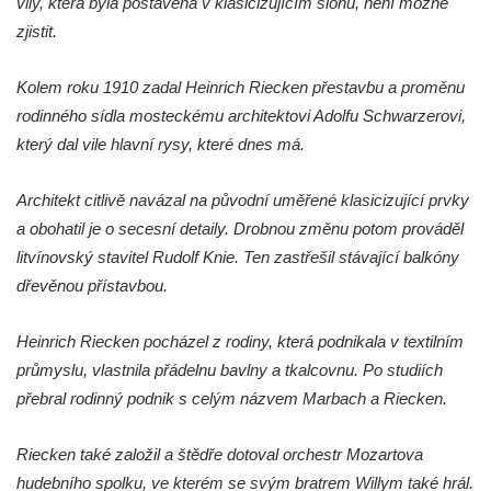
vily, která byla postavena v klasicizujícím slohu, není možné
Budova bývalého gymnázia v Tyršově ulici
zjistit.
v Mělníku
Knihtiskárna Jiřího Jelena v ulici U Tanku v
Kolem roku 1910 zadal Heinrich Riecken přestavbu a proměnu
Mělníku
rodinného sídla mosteckému architektovi Adolfu Schwarzerovi,
Dům čp. 27 na náměstí Míru v Mělníku
který dal vile hlavní rysy, které dnes má.
Dům U Zlatého hroznu na náměstí Míru v
Mělníku
Architekt citlivě navázal na původní uměřené klasicizující prvky
a obohatil je o secesní detaily. Drobnou změnu potom prováděl
Bývalá Okresní hospodářská záložna v ulici
litvínovský stavitel Rudolf Knie. Ten zastřešil stávající balkóny
Fibichova v Mělníku
dřevěnou přístavbou.
Husův dům u evangelického kostela v
Mělníku
Heinrich Riecken pocházel z rodiny, která podnikala v textilním
Hradiště – archeopark svatý Jan v
průmyslu, vlastnila přádelnu bavlny a tkalcovnu. Po studiích
Netolicích
přebral rodinný podnik s celým názvem Marbach a Riecken.
Kamenný stůl v Běhánkách
Sluneční hodiny u rozhledny Stradonka
Riecken také založil a štědře dotoval orchestr Mozartova
hudebního spolku, ve kterém se svým bratrem Willym také hrál.
Mlýn u Karkulky na potoce Žejdlík v