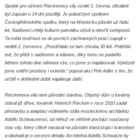
Letohrádek v zámeckém parku ve Valči
Spolek pro oživení Rieckenovy vily vznikl 1. června, oficiálně
Zámecký skleník ve Valči
byl zapsán o 14 dní později. Je pobočným spolkem
Gloriet (vyhlídkový altán) v zámecké
Českojiřetínského spolku, který na Mostecku působí už řadu
zahradě v Ploskovicích
let. Nadšenci chtějí kulturní památku oživit a otevřít veřejnosti.
Ta měla možnost se do prvních záchranných prací zapojit v
Torzo oranžérie v zámeckém parku v
neděli 2. července. „Prostřídalo se tam zhruba 30 lidí. Potěšilo
Ploskovicích
mě, že přišli s nadšením a elánem, díky tomu se podařilo
Štola Schachtenstein
během tohoto dne stihnout vše, co jsme si naplánovali. Vyklízeli
Lesní kavárna v Bílině-Kyselce
jsme vnitřní prostory i exteriér,“ popsal akci Petr Adler s tím, že
Altán původního pramene Bílinské kyselky
určitě v dohledné době naplánuje další.
v Bílině-Kyselce
Hudební altán u lázeňského domu Bílina v
Rieckenova vila není původní stavbou. Obytný dům u továrny
Bílině-Kyselce
stával již dříve, továrník Heinrich Riecken v roce 1910 zadal
přestavbu a adaptaci rodinného sídla mosteckému architektu
Letohrádek Milešov
Adolfu Schwarzerovi, od něhož ve většině pochází současný
Vila Pfaffenhof (zámeček Fafák – Veveří) u
stav vily, který citlivě navázal na původní klasicizující tvarosloví
továrny Richard v Litoměřicích
a obohatil je o secesní detaily. Architekta Adolfa Schwarze by
Malé Litoměřice