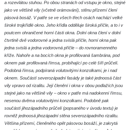
a rozevlátou stuhou. Po obou stranách od vstupu je okno, stejné
Bývalá venkovská usedlost (hotel RON) u
jako ve většině vily (včetně orámování), stěnu přízemí člení
kostela svatého Mikuláše v Mikulášovicích
pásová bosáž. V patře se ve všech třech osách nachází velké
Fara u kostela Navštívení Panny Marie v
široké trojkřídlé okno. Jeho křídla odděluje široká příčle, a to i v
Lobendavě
poutcem ohraničené horní části okna. Dolní okna člení v dolní
čtvrtině dvě vodorovné a jedna svislá příčle, horní okna pak
Ambity křížové cesty u kostela svatého Jiří
jedna svislá a jedna vodorovná příčle – do rovnoramenného
ve Chřibské
kříže. Nahoře a na bocích okna je profilovaná šambrána, pod
Bývalé děkanství u kostela svatého Jiří v
oknem pak profilovaná římsa, probíhající po celé šíři průčelí.
Horním Slavkově
Podobná římsa, podpíraná volutovitými konzolkami, je i nad
Skalní most Bastei
oknem. Součástí severozápadní fasády je také jednoosá část
Mayerův gloriet v Karlových Varech
vily vpravo od rizalitu. Její členění i okna v obou podlažích jsou
Egermannův dům čp. 100 v Novém Boru
stejné jako na většině vily – okno v patře má nadokenní římsu,
(Pivovar Born)
nesenou dvěma volutovitými konzolkami. Podobně pak
součástí jihozápadního průčelí (popsaného v úvodu textu) je
Bývalá plynárna ve Hřensku
rovněž jednoosá jihozápadní stěna severozápadního rizalitu.
Budova pošty čp. 55 v Novém Boru
Většina přízemí, členěného opět pásovou bosáží, je zakrytá
Gloriet nad bývalou Střelnicí u České