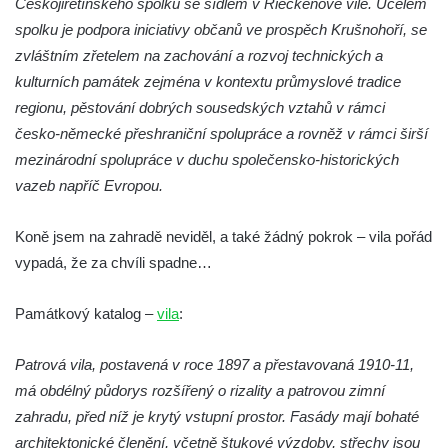
Českojiřetínského spolku se sídlem v Rieckenově vile. Účelem
Dům Stallburg v lázních Kyselka
spolku je podpora iniciativy občanů ve prospěch Krušnohoří, se
Vilemínka (Vilemínin dvůr) v lázních
zvláštním zřetelem na zachování a rozvoj technických a
Kyselka
kulturních památek zejména v kontextu průmyslové tradice
Švýcarský dvůr v lázních Kyselka
regionu, pěstování dobrých sousedských vztahů v rámci
Jindřichův dvůr v lázních Kyselka
česko-německé přeshraniční spolupráce a rovněž v rámci širší
mezinárodní spolupráce v duchu společensko-historických
Altán v lázních Kyselka
vazeb napříč Evropou.
Mattoniho vila v lázních Kyselka
Bývalý Štichlův Mlýn u Andělské Hory
Koně jsem na zahradě neviděl, a také žádný pokrok – vila pořád
Bývalý Hotel Central v Bečově nad Teplou
vypadá, že za chvíli spadne…
Dům čp. 254 v Krásné Lípě (kavárna u
Frinda)
Památkový katalog –
vila
:
Wolfrumova vila v Ústí nad Labem
Patrová vila, postavená v roce 1897 a přestavovaná 1910-11,
Hotel Vladimir v Ústí nad Labem
má obdélný půdorys rozšířený o rizality a patrovou zimní
Budova Oblastního muzea v Ústí nad
zahradu, před níž je krytý vstupní prostor. Fasády mají bohaté
Labem (bývalá Obecná a měšťanská škola)
architektonické členění, včetně štukové výzdoby, střechy jsou