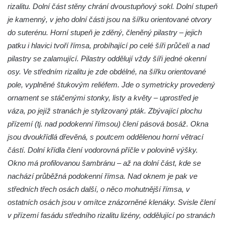
rizalitu. Dolní část stěny chrání dvoustupňový sokl. Dolní stupeň
Dům čp. 26 ve Velenicích
je kamenný, v jeho dolní části jsou na šířku orientované otvory
Dům čp. 31 ve Velenicích
do suterénu. Horní stupeň je zděný, členěný pilastry – jejich
Dům čp. 121 ve Velenicích
patku i hlavici tvoří římsa, probíhající po celé šíři průčelí a nad
Dům čp. 155 ve Velenicích
pilastry se zalamující. Pilastry oddělují vždy šíři jedné okenní
osy. Ve středním rizalitu je zde obdélné, na šířku orientované
Dům čp. 33 – bývalá škola ve Velenicích
pole, vyplněné štukovým reliéfem. Jde o symetricky provedený
Bývalá fara ve Velenicích
ornament se stáčenými stonky, listy a květy – uprostřed je
Dům ev.č. 26 ve Velenicích
váza, po jejíž stranách je stylizovaný pták. Zbývající plochu
Dům čp. 68 ve Velenicích
přízemí (tj. nad podokenní římsou) člení pásová bosáž. Okna
Dům čp. 67 ve Svojkově
jsou dvoukřídlá dřevěná, s poutcem oddělenou horní větrací
Torzo domu čp. 6 ve Svojkově
částí. Dolní křídla člení vodorovná příčle v polovině výšky.
Okno má profilovanou šambránu – až na dolní část, kde se
Městské divadlo Chomutov
nachází průběžná podokenní římsa. Nad oknem je pak ve
Ludwig Breitfeld, výroba prýmků – dnes
středních třech osách další, o něco mohutnější římsa, v
Pivovar Chalupník v Perštejně
ostatních osách jsou v omítce znázorněné klenáky. Svisle člení
Spořitelna v Turnově
v přízemí fasádu středního rizalitu lizény, oddělující po stranách
Hostinec ve Svojkově