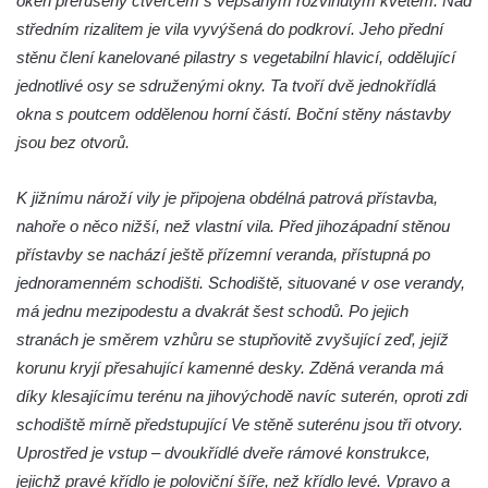
oken přerušený čtvercem s vepsaným rozvinutým květem. Nad
středním rizalitem je vila vyvýšená do podkroví. Jeho přední
Bývalá továrna J. B. Limburger junior,
stěnu člení kanelované pilastry s vegetabilní hlavicí, oddělující
přádelny bavlny v Chotyni
jednotlivé osy se sdruženými okny. Ta tvoří dvě jednokřídlá
Bývalá továrna Johann Schowanek, tovární
okna s poutcem oddělenou horní částí. Boční stěny nástavby
výroba dřevěného zboží v Jiřetíně pod
jsou bez otvorů.
Bukovou
Strom života na Dymníku v Rumburku
K jižnímu nároží vily je připojena obdélná patrová přístavba,
Pavilon Reinerovy fresky v zámeckém
nahoře o něco nižší, než vlastní vila. Před jihozápadní stěnou
parku v Duchcově
přístavby se nachází ještě přízemní veranda, přístupná po
jednoramenném schodišti. Schodiště, situované v ose verandy,
Dřevěný altán v Teplické ulici v Duchcově
má jednu mezipodestu a dvakrát šest schodů. Po jejich
Oplocení čestného dvora zámku v
stranách je směrem vzhůru se stupňovitě zvyšující zeď, jejíž
Duchcově
korunu kryjí přesahující kamenné desky. Zděná veranda má
Fara u kostela Zvěstování Panny Marie na
díky klesajícímu terénu na jihovýchodě navíc suterén, oproti zdi
náměstí Republiky v Duchcově
schodiště mírně předstupující Ve stěně suterénu jsou tři otvory.
Fara před kostelem svatých Petra a Pavla v
Uprostřed je vstup – dvoukřídlé dveře rámové konstrukce,
Jeníkově
jejichž pravé křídlo je poloviční šíře, než křídlo levé. Vpravo a