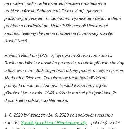
na moderní sídlo zadal továrník Riecken mosteckému
Rumburku
architektu Adolfu Scharzerovi. Dům byl mj. vybaven
Dům čp. 103/8 na Lužickém náměstí v
podlahovým vytápěním, centrálním vysavačem nebo moderní
Rumburku
pračkou s odstředivkou. Roku 1926 nechali Rieckenovi
Dům čp. 101/6 na Lužickém náměstí v
zastřešit balkony dřevěnou přístavbou (litvínovský stavitel
Rumburku
Rudolf Knie).
Dům čp. 104/9 na Lužickém náměstí v
Heinrich Riecken (1875–?) byl synem Konráda Rieckena.
Rumburku
Rodina podnikala v textilním průmyslu, vlastnila přádelnu bavlny
Dům čp. 102/7 na Lužickém náměstí v
a tkalcovnu. Po studiích přebral rodinný podnik s celým názvem
Rumburku
Marbach a Riecken. Tato firma otevřela bavlnářskému
Dům čp. 99/4 na Lužickém náměstí v
průmyslu cestu do Litvínova. Poslední záznamy o jeho
Rumburku (tiskárna Heinricha Pfeifera)
působení jsou z roku 1946, takže je možné předpokládat, že
Bývalý špitál v Teplé
došlo k jeho odsunu do Německa.
Josef Meisel jun., tkalcovna a barevna u
Dolního Podluží
1. 6. 2023 byl založen (14. 6. 2023 ve spolkovém rejstříku
zapsán)
Spolek pro oživení Rieckenovy vily
– pobočný spolek
Mattoniho továrna v lázních Kyselka