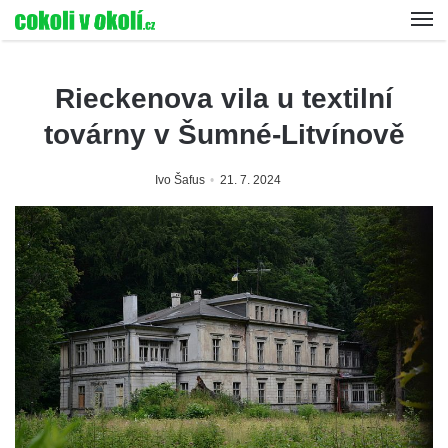
Rieckenova vila u textilní
továrny v Šumné-Litvínově
Ivo Šafus
21. 7. 2024