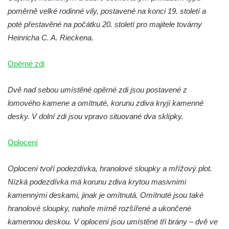
poměrně velké rodinné vily, postavené na konci 19. století a
Obřadní síň hřbitova v Kralupech nad
poté přestavěné na počátku 20. století pro majitele továrny
Vltavou
Heinricha C. A. Rieckena.
Automatické mlýny
Sluneční hodiny ve Vehlovicích
Opěrné zdi
Hospodářský dvůr – Palmův statek v
Dvě nad sebou umístěné opěrné zdi jsou postavené z
Jablonném v Podještědí-Markvarticích
lomového kamene a omítnuté, korunu zdiva kryjí kamenné
Dům U Zlaté hvězdy čp. 11 v ulici 5. května
desky. V dolní zdi jsou vpravo situované dva sklípky.
v Mělníku
Dvůr Hořín
Oplocení
Budova vlakového nádraží Duchcov
Budova bývalého německého gymnázia v
Oplocení tvoří podezdívka, hranolové sloupky a mřížový plot.
Duchcově
Nízká podezdívka má korunu zdiva krytou masivními
kamennými deskami, jinak je omítnutá. Omítnuté jsou také
Budova gymnázia v Masarykově ulici v
hranolové sloupky, nahoře mírně rozšířené a ukončené
Duchcově
kamennou deskou. V oplocení jsou umístěné tři brány – dvě ve
Bývalá Odborná horní škola pro