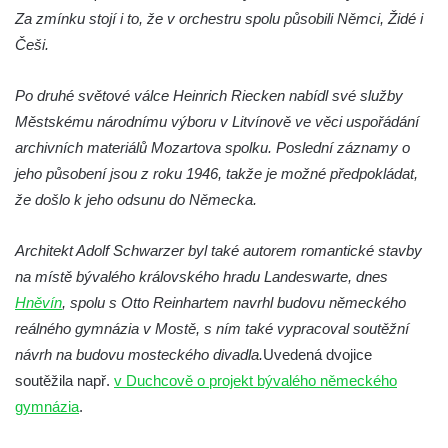
Za zmínku stojí i to, že v orchestru spolu působili Němci, Židé i
Košticích
Češi.
Hüttichův statek ve Třtěně
Budova bývalé měšťanské školy v Jirkově
Po druhé světové válce Heinrich Riecken nabídl své služby
Dřevěné úly u jižní terasní zdí v zámeckém
Městskému národnímu výboru v Litvínově ve věci uspořádání
parku v Libochovicích
archivních materiálů Mozartova spolku. Poslední záznamy o
Altán v lázeňském parku ve Mšeném-lázně
jeho působení jsou z roku 1946, takže je možné předpokládat,
že došlo k jeho odsunu do Německa.
Lázeňský Pavillon Dvorana ve Mšeném-
lázně
Architekt Adolf Schwarzer byl také autorem romantické stavby
Sýpka v Lenešicích
na místě bývalého královského hradu Landeswarte, dnes
Sýpka (špýchar) zvaná Čertův mlýn u
Hněvín
, spolu s Otto Reinhartem navrhl budovu německého
zámku Budenice
reálného gymnázia v Mostě, s ním také vypracoval soutěžní
Barokní kaštanová alej Zlonice – zámek
návrh na budovu mosteckého divadla.
Uvedená dvojice
Budenice
soutěžila např.
v Duchcově o projekt bývalého německého
Altán v parku v Zákolanech
gymnázia
.
Sluneční hodiny na Komenského náměstí v