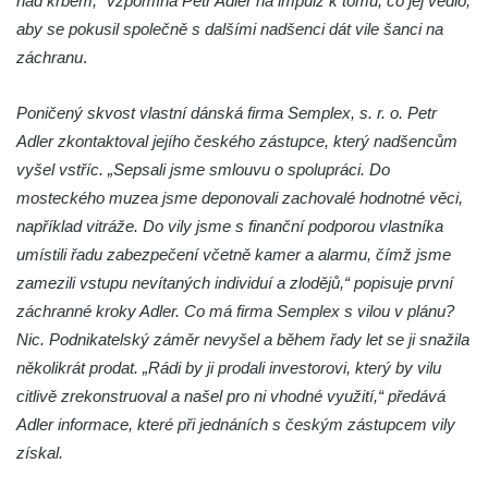
nad krbem,“ vzpomíná Petr Adler na impulz k tomu, co jej vedlo,
Bývalá pozorovatelna civilní obrany na
aby se pokusil společně s dalšími nadšenci dát vile šanci na
Hostibejku v Kralupech nad Vltavou
záchranu
.
Altán v areálu Zahnovy vily v Kamenickém
Šenově
Poničený skvost vlastní dánská firma Semplex, s. r. o. Petr
Adler zkontaktoval jejího českého zástupce, který nadšencům
Zděný Holubí dům u čp. 297 v Luhu v
vyšel vstříc. „Sepsali jsme smlouvu o spolupráci. Do
Raspenavě
mosteckého muzea jsme deponovali zachovalé hodnotné věci,
Gloriet na kolonádě v Lázních Libverda
například vitráže. Do vily jsme s finanční podporou vlastníka
Altán Mariánského pramene na kolonádě v
umístili řadu zabezpečení včetně kamer a alarmu, čímž jsme
Lázních Libverda
zamezili vstupu nevítaných individuí a zlodějů,“ popisuje první
Altán Eduardova pramene na kolonádě v
záchranné kroky Adler. Co má firma Semplex s vilou v plánu?
Lázních Libverda
Nic. Podnikatelský záměr nevyšel a během řady let se ji snažila
Fara ve Valči
několikrát prodat. „Rádi by ji prodali investorovi, který by vilu
citlivě zrekonstruoval a našel pro ni vhodné využití,“ předává
Pozůstatky vodní kaskády v zámeckém
Adler informace, které při jednáních s českým zástupcem vily
parku ve Valči
získal.
Teatron v zámeckém parku ve Valči