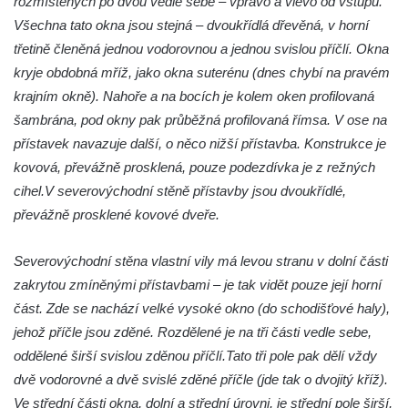
rozmístěných po dvou vedle sebe – vpravo a vlevo od vstupu.
Křečanech
Všechna tato okna jsou stejná – dvoukřídlá dřevěná, v horní
Budova fary ve Starých Křečanech
třetině členěná jednou vodorovnou a jednou svislou příčlí. Okna
Skalní sklípky v Dubé (Sadová ulice)
kryje obdobná mříž, jako okna suterénu (dnes chybí na pravém
krajním okně). Nahoře a na bocích je kolem oken profilovaná
Dům č.p. 208/80 v Dlouhé ulici v Dubé
šambrána, pod okny pak průběžná profilovaná římsa. V ose na
Dům č.p. 97/85 v Dlouhé ulici v Dubé
přístavek navazuje další, o něco nižší přístavba. Konstrukce je
Dům č.p. 96/87 v Dlouhé ulici v Dubé
kovová, převážně prosklená, pouze podezdívka je z režných
Dům č.p. 94/91 v Dlouhé ulici v Dubé
cihel.V severovýchodní stěně přístavby jsou dvoukřídlé,
Dům č.p. 91/97 v Dlouhé ulici v Dubé
převážně prosklené kovové dveře.
Dům č.p. 90/99 v Dlouhé ulici v Dubé
Severovýchodní stěna vlastní vily má levou stranu v dolní části
Dům č.p. 110/94 v Dlouhé ulici v Dubé
zakrytou zmíněnými přístavbami – je tak vidět pouze její horní
Budova fary v Dubé
část. Zde se nachází velké vysoké okno (do schodišťové haly),
Altán v parku v ulici Požárníků v Dubé
jehož příčle jsou zděné. Rozdělené je na tři části vedle sebe,
Největší hedvábná růže světa v Sebnitz
oddělené širší svislou zděnou příčlí.Tato tři pole pak dělí vždy
dvě vodorovné a dvě svislé zděné příčle (jde tak o dvojitý kříž).
Sušárna chmele v Dubé
Ve střední části okna, dolní a střední úrovni, je střední pole širší,