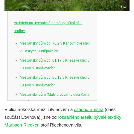
Architektura, technické památky, důlní díla,
hodiny
Měšťanský dům čp. 76/2 v Kanovnické ulici
v Českých Budějovicích
Měšťanský dům čp. 81/17 v Kněžské ulici v
Českých Budějovicích
Měšťanský dům čp. 85/13 v Kněžské ulici v
Českých Budějovicích
Měšťanský dům (Malý pivovar) v ulici Karla
IV. v Českých Budějovicích
V ulici Sokolská mezi Litvínovem a
osadou Šumná
(dnes
Dům U Ferusů na Senovážném náměstí v
součást Litvínova) jižně od
rozsáhlého areálu bývalé textilky
Českých Budějovicích
Marbach-Riecken
stojí Rieckenova vila.
Solnice na Piaristickém náměstí v Českých