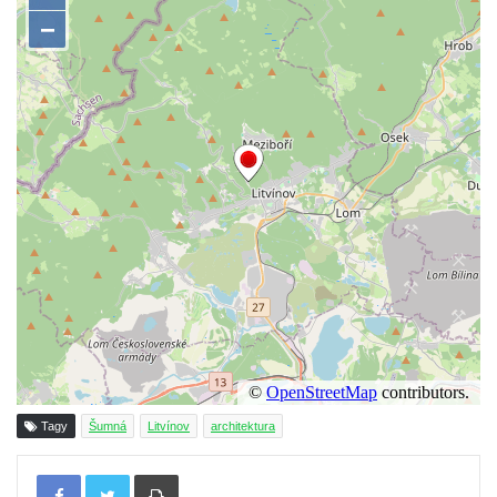
Tagy
Šumná
Litvínov
architektura
Tisknout