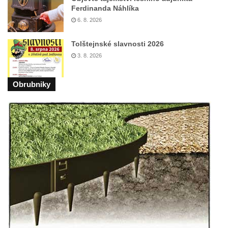
Lázeňský dům Jizera čp. 116 v Lázních
Ferdinanda Náhlíka
Libverda
6. 8. 2026
Lázeňský dům Depandance Vodoléčba čp.
Tolštejnské slavnosti 2026
113 v Lázních Libverda
3. 8. 2026
Dům čp. 94 na náměstí T. G. Masaryka ve
Frýdlantu
Obrubniky
Dům čp. 104 na náměstí T. G. Masaryka ve
Frýdlantu
Dům čp. 102 na náměstí T. G. Masaryka ve
Frýdlantu
Dům čp. 2 zvaný Na Panské zvůli na
náměstí T. G. Masaryka ve Frýdlantu
Dům čp. 95 na náměstí T. G. Masaryka ve
Frýdlantu
Dům čp. 43 v Havlíčkově ulici ve Frýdlantu
Dům čp. 42 v Havlíčkově ulici ve Frýdlantu