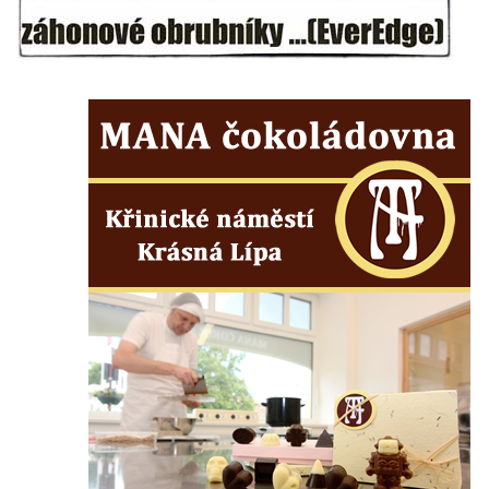
Dvojdům čp. 92 a 93 (hotel Bílý kůň) na
náměstí T. G. Masaryka ve Frýdlantu
Dům čp. 3 na náměstí T. G. Masaryka ve
Frýdlantu
Bývalý špitál čp. 176 ve Frýdlantu
Dům ev.č. 89 v Benešově ulici ve Sloupu v
Čechách
Dům čp. 79 v Mlýnské ulici ve Sloupu v
Čechách
Dům čp. 134 v Mlýnské ulici ve Sloupu v
Čechách
Dům čp. 101 v ulici Ke Hradu ve Sloupu v
Čechách
Dům čp. 102 v Potoční ulici ve Sloupu v
Čechách
Dům čp. 109 v ulici Ke Hradu ve Sloupu v