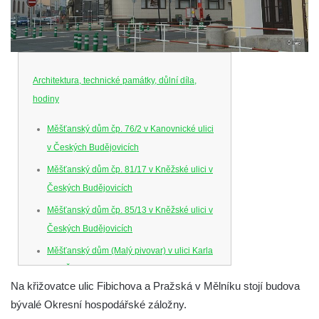
Architektura, technické památky, důlní díla,
hodiny
Měšťanský dům čp. 76/2 v Kanovnické ulici
v Českých Budějovicích
Měšťanský dům čp. 81/17 v Kněžské ulici v
Českých Budějovicích
Měšťanský dům čp. 85/13 v Kněžské ulici v
Českých Budějovicích
Měšťanský dům (Malý pivovar) v ulici Karla
IV. v Českých Budějovicích
Na křižovatce ulic Fibichova a Pražská v Mělníku stojí budova
Dům U Ferusů na Senovážném náměstí v
bývalé Okresní hospodářské záložny.
Českých Budějovicích