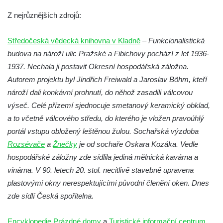
Solnice na Piaristickém náměstí v Českých
Z nejrůznějších zdrojů:
Budějovicích
Biskupská rezidence v Českých
Středočeská vědecká knihovna v Kladně
–
Funkcionalistická
Budějovicích
budova na nároží ulic Pražské a Fibichovy pochází z let 1936-
1937. Nechala ji postavit Okresní hospodářská záložna.
Dům čp. 20 ve Velešíně, zvaný U Kantůrků
Autorem projektu byl Jindřich Freiwald a Jaroslav Böhm, kteří
či Kaplanka
nároží dali konkávní prohnutí, do něhož zasadili válcovou
Fara v Římově
výseč. Celé přízemí sjednocuje smetanový keramický obklad,
Budova spořitelny čp. 1127/1 a 1127/25 v
a to včetně válcového středu, do kterého je vložen pravoúhlý
Rumburku
portál vstupu obložený leštěnou žulou. Sochařská výzdoba
Pobočka Německé zemědělské a
Rozsévače
a
Žnečky
je od sochaře Oskara Kozáka. Vedle
průmyslové banky čp. 852/30 v Rumburku
hospodářské záložny zde sídlila jediná mělnická kavárna a
Gymnázium v Rumburku
vinárna. V 90. letech 20. stol. necitlivě stavebně upravena
Budova čp. 1066/3 (Základní škola Tyršova)
plastovými okny nerespektujícími původní členění oken. Dnes
v Rumburku
zde sídlí Česká spořitelna.
Dům čp. 100/5 na Lužickém náměstí v
Encyklopedie Prázdné domy
a
Turistické informační centrum
Rumburku