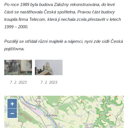
Spořitelna v Turnově
Po roce 1989 byla budova Záložny rekonstruována, do levé
Hostinec ve Svojkově
části se nastěhovala Česká spořitelna. Pravou část budovy
Dům obuvi Baťa v Liberci
koupila firma Telecom, která ji nechala zcela přestavět v letech
1999 – 2000.
Hotel Cristal v Železném Brodě
Spořitelna a muzeum v Železném Brodě
Později se střídali různí majitelé a nájemci, nyní zde sídlí Česká
Spořitelna v Semilech
pojišťovna.
Dům čp. 2 v Semilech (sídlo Muzea a
Pojizerské galerie)
Obecní dům v Semilech
Pila U Lišáka u Rabštejna nad Střelou
7. 2. 2023
7. 2. 2023
Bývalá fara v Pražské ulici v Bochově
Fara u kostela svatých Petra a Pavla ve
Žluticích
Fuchsova vila v České Kamenici
Robert Fuchs, papírna v České Kamenici