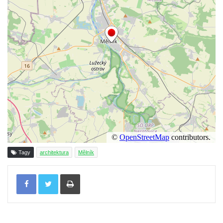
Bývalá továrna Florian Hübel, tkalcovna u
Chřibské
Bývalá továrna J. B. Limburger junior,
přádelny bavlny v Chotyni
Bývalá továrna Johann Schowanek, tovární
výroba dřevěného zboží v Jiřetíně pod
Bukovou
Strom života na Dymníku v Rumburku
Pavilon Reinerovy fresky v zámeckém
parku v Duchcově
Dřevěný altán v Teplické ulici v Duchcově
Tagy
architektura
Mělník
Oplocení čestného dvora zámku v
Tisknout
Duchcově
Fara u kostela Zvěstování Panny Marie na
náměstí Republiky v Duchcově
Fara před kostelem svatých Petra a Pavla v