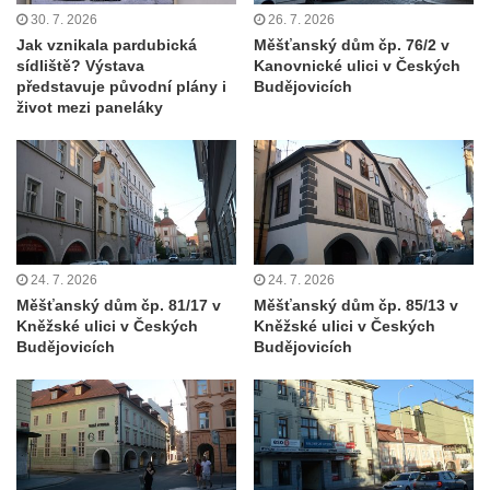
Boru
30. 7. 2026
26. 7. 2026
Dům čp. 211 v Tkalcovské ulici v Novém
Jak vznikala pardubická
Měšťanský dům čp. 76/2 v
sídliště? Výstava
Kanovnické ulici v Českých
Boru
představuje původní plány i
Budějovicích
Dům čp. 206 v Tkalcovské ulici v Novém
život mezi paneláky
Boru
Dům čp. 139 ve Špálově ulici v Novém Boru
Dům čp. 132 ve Sloupské ulici v Novém
Boru
Dům čp. 129 ve Sloupské ulici v Novém
24. 7. 2026
24. 7. 2026
Boru
Měšťanský dům čp. 81/17 v
Měšťanský dům čp. 85/13 v
Kněžské ulici v Českých
Kněžské ulici v Českých
Dům čp. 109 v Kalinově ulici v Novém Boru
Budějovicích
Budějovicích
Dům čp. 107 v Kalinově ulici v Novém Boru
Dům čp. 46 v ulici T. G. Masaryka v Novém
Boru
Dům čp. 106 v Kalinově ulici v Novém Boru
(informační středisko)