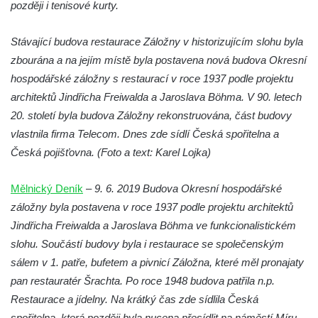
později i tenisové kurty.
Labem (bývalá Obecná a měšťanská škola)
Vodní elektrárna Spálov na řece Jizeře
Stávající budova restaurace Záložny v historizujícím slohu byla
Torzo střeleckého sloupu ve Chřibské
zbourána a na jejím místě byla postavena nová budova Okresní
Budova ZŠ a MŠ Tadeáše Haenkeho
hospodářské záložny s restaurací v roce 1937 podle projektu
Chřibská čp. 280
architektů Jindřicha Freiwalda a Jaroslava Böhma. V 90. letech
20. století byla budova Záložny rekonstruována, část budovy
Dům čp. 175 ve Chřibské
vlastnila firma Telecom. Dnes zde sídlí Česká spořitelna a
Dům čp. 30 ve Chřibské
Česká pojišťovna. (Foto a text: Karel Lojka)
Dům čp. 182 ve Chřibské
Dům čp. 10 ve Chřibské
Mělnický Deník
–
9. 6. 2019 Budova Okresní hospodářské
Budova základní školy v Lužci nad Vltavou
záložny byla postavena v roce 1937 podle projektu architektů
Jindřicha Freiwalda a Jaroslava Böhma ve funkcionalistickém
Dům čp. 11 v Hrobčicích
slohu. Součástí budovy byla i restaurace se společenským
Budova stáčírny Bílina-Kyselka
sálem v 1. patře, bufetem a pivnicí Záložna, které měl pronajaty
Rodný dům Josefa Hory v Dobříni
pan restauratér Šrachta. Po roce 1948 budova patřila n.p.
Královská mincovna v Jáchymově
Restaurace a jídelny. Na krátký čas zde sídlila Česká
Chudobinec Franze Preidla v České
spořitelna, která později byla nucena přesídlit na náměstí Míru.