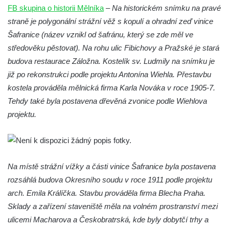
Mattoniho továrna v lázních Kyselka
FB skupina o historii Mělníka
–
Na historickém snímku na pravé
straně je polygonální strážní věž s kopulí a ohradní zeď vinice
Dům Stallburg v lázních Kyselka
Šafranice (název vznikl od šafránu, který se zde měl ve
Vilemínka (Vilemínin dvůr) v lázních
středověku pěstovat). Na rohu ulic Fibichovy a Pražské je stará
Kyselka
budova restaurace Záložna. Kostelík sv. Ludmily na snímku je
Švýcarský dvůr v lázních Kyselka
již po rekonstrukci podle projektu Antonína Wiehla. Přestavbu
Jindřichův dvůr v lázních Kyselka
kostela prováděla mělnická firma Karla Nováka v roce 1905-7.
Altán v lázních Kyselka
Tehdy také byla postavena dřevěná zvonice podle Wiehlova
projektu.
Mattoniho vila v lázních Kyselka
Bývalý Štichlův Mlýn u Andělské Hory
Bývalý Hotel Central v Bečově nad Teplou
Dům čp. 254 v Krásné Lípě (kavárna u
Na místě strážní vížky a části vinice Šafranice byla postavena
Frinda)
rozsáhlá budova Okresního soudu v roce 1911 podle projektu
Wolfrumova vila v Ústí nad Labem
arch. Emila Králíčka. Stavbu prováděla firma Blecha Praha.
Sklady a zařízení staveniště měla na volném prostranství mezi
Hotel Vladimir v Ústí nad Labem
ulicemi Macharova a Českobratrská, kde byly dobytčí trhy a
Budova Oblastního muzea v Ústí nad