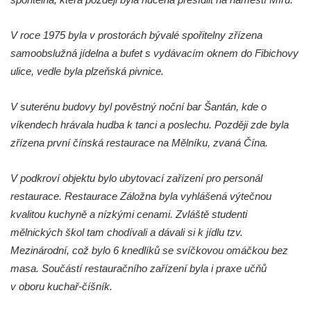
Kamenici
V roce 1975 byla v prostorách bývalé spořitelny zřízena
Dům čp. 26 ve Velenicích
samoobslužná jídelna a bufet s vydávacím oknem do Fibichovy
Dům čp. 31 ve Velenicích
ulice, vedle byla plzeňská pivnice.
Dům čp. 121 ve Velenicích
Dům čp. 155 ve Velenicích
V suterénu budovy byl pověstný noční bar Šantán, kde o
Dům čp. 33 – bývalá škola ve Velenicích
víkendech hrávala hudba k tanci a poslechu. Později zde byla
zřízena první čínská restaurace na Mělníku, zvaná Čína.
Bývalá fara ve Velenicích
Dům ev.č. 26 ve Velenicích
V podkroví objektu bylo ubytovací zařízení pro personál
Dům čp. 68 ve Velenicích
restaurace. Restaurace Záložna byla vyhlášená výtečnou
Dům čp. 67 ve Svojkově
kvalitou kuchyně a nízkými cenami. Zvláště studenti
Torzo domu čp. 6 ve Svojkově
mělnických škol tam chodívali a dávali si k jídlu tzv.
Mezinárodní, což bylo 6 knedlíků se svíčkovou omáčkou bez
Městské divadlo Chomutov
masa. Součástí restauračního zařízení byla i praxe učňů
Ludwig Breitfeld, výroba prýmků – dnes
v oboru kuchař-číšník.
Pivovar Chalupník v Perštejně