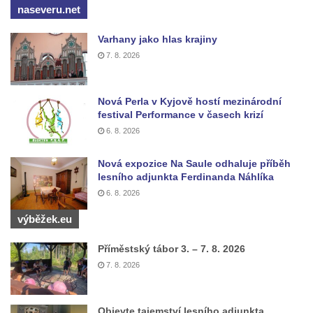
naseveru.net
Jeníkově
Areál Mikov v Mikulášovicích – Ignaze
Varhany jako hlas krajiny
Röslera synové, továrna kovového zboží
7. 8. 2026
Dům správce hřbitova v Mikulášovicích
Tovární budova v Mikulášovicích – Anton
Nová Perla v Kyjově hostí mezinárodní
Pohl, továrna na gumové stuhy
festival Performance v časech krizí
6. 8. 2026
Tovární budova čp. 478 v Mikulášovicích –
Franz Frenzel, továrna na nože
Nová expozice Na Saule odhaluje příběh
Tovární budova jižně od dolního nádraží v
lesního adjunkta Ferdinanda Náhlíka
Mikulášovicích – Josef Kunert & synové,
6. 8. 2026
kovové a kancelářské zboží
výběžek.eu
Schodiště ke kostelu Nanebevzetí Panny
Příměstský tábor 3. – 7. 8. 2026
Marie ve Vilémově
7. 8. 2026
Lázeňský dům čp. 82 v Lázních Libverda
Obří sud v Lázních Libverda
Objevte tajemství lesního adjunkta