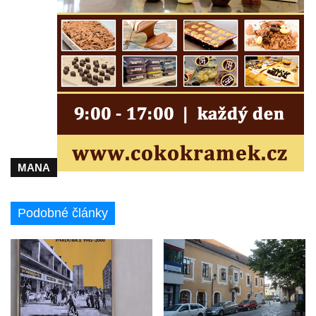
Čechách
Dům čp. 181 v Mikovcově ulici ve Sloupu v
Čechách
Dům čp. 167 v ulici Pod Hradem ve Sloupu
v Čechách
Dům čp. 149 v Alšově ulici v Novém Boru
Dům čp. 172 v Palackého ulici v Novém
Boru
MANA
Dům čp. 170 na Palackého náměstí v
Novém Boru
Podobné články
Dům čp. 183 na Palackého náměstí v
Novém Boru
Dům čp. 184 na Palackého náměstí v
Novém Boru
Dům čp. 215 v ulici Bratří Čapků v Novém