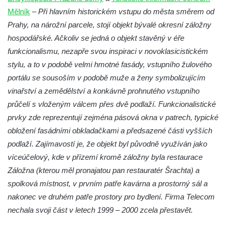
Mělník
–
Při hlavním historickém vstupu do města směrem od
Dům čp. 105/10 na Lužickém náměstí v
Prahy, na nárožní parcele, stojí objekt bývalé okresní záložny
Rumburku
hospodářské. Ačkoliv se jedná o objekt stavěný v éře
Dům čp. 103/8 na Lužickém náměstí v
funkcionalismu, nezapře svou inspiraci v novoklasicistickém
Rumburku
stylu, a to v podobě velmi hmotné fasády, vstupního žulového
Dům čp. 101/6 na Lužickém náměstí v
portálu se sousoším v podobě muže a ženy symbolizujícím
Rumburku
vinařství a zemědělství a konkávně prohnutého vstupního
Dům čp. 104/9 na Lužickém náměstí v
průčelí s vloženým válcem přes dvě podlaží. Funkcionalistické
Rumburku
prvky zde reprezentují zejména pásová okna v patrech, typické
obložení fasádními obkladačkami a předsazené části vyšších
Dům čp. 102/7 na Lužickém náměstí v
podlaží. Zajímavostí je, že objekt byl původně využíván jako
Rumburku
víceúčelový, kde v přízemí kromě záložny byla restaurace
Dům čp. 99/4 na Lužickém náměstí v
Záložna (kterou měl pronajatou pan restauratér Šrachta) a
Rumburku (tiskárna Heinricha Pfeifera)
spolková místnost, v prvním patře kavárna a prostorný sál a
Bývalý špitál v Teplé
nakonec ve druhém patře prostory pro bydlení. Firma Telecom
Josef Meisel jun., tkalcovna a barevna u
nechala svoji část v letech 1999 – 2000 zcela přestavět.
Dolního Podluží