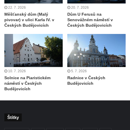
Kittelův dům čp. 101 v Novém Boru
22. 7. 2026
20. 7. 2026
Měšťanský dům (Malý
Dům U Ferusů na
Hornický dům Sokolov
pivovar) v ulici Karla IV. v
Senovážném náměstí v
Českých Budějovicích
Českých Budějovicích
Dům kultury Ostrov
Venkovské usedlosti Nový Drahov
Fuchsova vila v Kraslicích
Katova ulička v Kadani
Kittelův dům v Krásné u Pěnčína
Fara u kostela svatého Josefa v Krásné u
10. 7. 2026
5. 7. 2026
Solnice na Piaristickém
Radnice v Českých
Pěnčína
náměstí v Českých
Budějovicích
Altán v parku u školy v Teplicích nad Metují
Budějovicích
Krakonošovy schody v Teplicích nad Metují
Kubečkova fara čp. 54 v Machovské Lhotě
Vila Landhaus čp. 1230/6 v ulici Pod
Štítky
Doubravkou v Teplicích