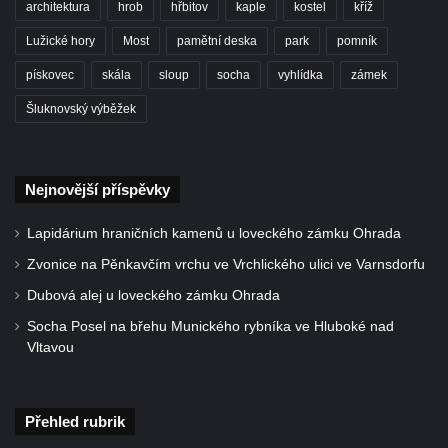
Jirschova vila čp. 1348/10 v ulici Pod
architektura
hrob
hřbitov
kaple
kostel
kříž
Doubravkou v Teplicích
Lužické hory
Most
pamětní deska
park
pomník
Dům čp. 270 v ulici U Hrádku zvaný
pískovec
skála
sloup
socha
vyhlídka
zámek
Škvárovník v Teplicích
Šluknovský výběžek
Úřednický dům s voliérou u zámku v
Teplicích
Opěrná zeď s balustrádou a zamřížovanými
Nejnovější příspěvky
okny u zámku v Teplicích
Ptačí schody u zámku v Teplicích
Lapidárium hraničních kamenů u loveckého zámku Ohrada
Pavilon Kolostůjovy věžičky v Teplicích
Zvonice na Pěnkavčím vrchu ve Vrchlického ulici ve Varnsdorfu
Dům čp. 72/1 v Lázeňské ulici v Teplicích –
Dubová alej u loveckého zámku Ohrada
Zlaté slunce
Socha Posel na břehu Munického rybníka ve Hluboké nad
Vltavou
Protiletecký kryt v Tanvaldu
Riedlova vila v Desné
Dům čp. 16 ve Starých Křečanech
Přehled rubrik
Dům čp. 15 ve Starých Křečanech