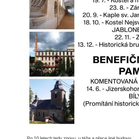
Dům čp. 104/9 na Lužickém náměstí v
Rumburku
Dům čp. 102/7 na Lužickém náměstí v
Rumburku
Dům čp. 99/4 na Lužickém náměstí v
Rumburku (tiskárna Heinricha Pfeifera)
Bývalý špitál v Teplé
Josef Meisel jun., tkalcovna a barevna u
Dolního Podluží
Mattoniho továrna v lázních Kyselka
Dům Stallburg v lázních Kyselka
Vilemínka (Vilemínin dvůr) v lázních
Kyselka
Švýcarský dvůr v lázních Kyselka
Jindřichův dvůr v lázních Kyselka
Po 10 letech tedy znovu, u téže a přece jiné budovy.