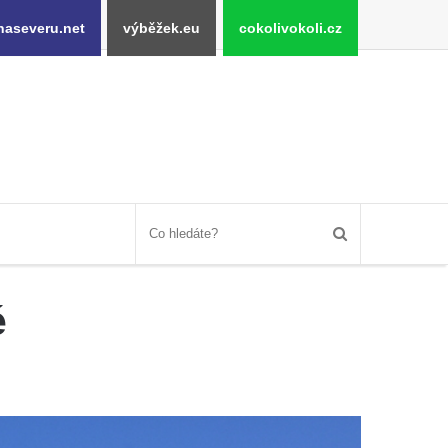
naseveru.net
výběžek.eu
cokolivokoli.cz
é