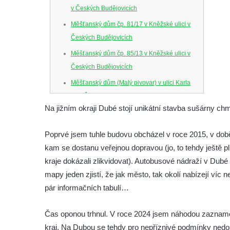
v Českých Budějovicích
Měšťanský dům čp. 81/17 v Kněžské ulici v
Českých Budějovicích
Měšťanský dům čp. 85/13 v Kněžské ulici v
Českých Budějovicích
Měšťanský dům (Malý pivovar) v ulici Karla
IV. v Českých Budějovicích
Na jižním okraji Dubé stojí unikátní stavba sušárny chm
Dům U Ferusů na Senovážném náměstí v
Českých Budějovicích
Poprvé jsem tuhle budovu obcházel v roce 2015, v době,
Solnice na Piaristickém náměstí v Českých
kam se dostanu veřejnou dopravou (jo, to tehdy ještě p
Budějovicích
kraje dokázali zlikvidovat). Autobusové nádraží v Dubé
Biskupská rezidence v Českých
mapy jeden zjistí, že jak město, tak okolí nabízejí víc 
Budějovicích
pár informačních tabulí…
Dům čp. 20 ve Velešíně, zvaný U Kantůrků
Čas oponou trhnul. V roce 2024 jsem náhodou zaznamen
či Kaplanka
kraj. Na Dubou se tehdy pro nepříznivé podmínky nedos
Fara v Římově