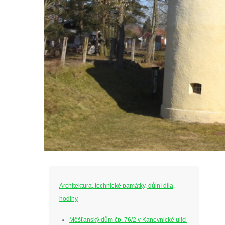
Architektura, technické památky, důlní díla,
hodiny
Měšťanský dům čp. 76/2 v Kanovnické ulici