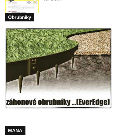
Obrubniky
MANA