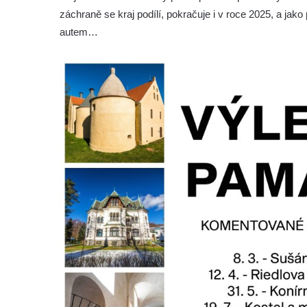
záchraně se kraj podílí, pokračuje i v roce 2025, a jako
Budova spořitelny čp. 1127/1 a 1127/25 v
autem…
Rumburku
Pobočka Německé zemědělské a
průmyslové banky čp. 852/30 v Rumburku
Gymnázium v Rumburku
Budova čp. 1066/3 (Základní škola Tyršova)
v Rumburku
Dům čp. 100/5 na Lužickém náměstí v
Rumburku
Dům čp. 105/10 na Lužickém náměstí v
Rumburku
Dům čp. 103/8 na Lužickém náměstí v
Rumburku
Dům čp. 101/6 na Lužickém náměstí v
Rumburku