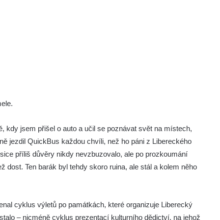
ele.
 kdy jsem přišel o auto a učil se poznávat svět na místech,
lně jezdil QuickBus každou chvíli, než ho páni z Libereckého
 sice příliš důvěry nikdy nevzbuzovalo, ale po prozkoumání
než dost. Ten barák byl tehdy skoro ruina, ale stál a kolem něho
al cyklus výletů po památkách, které organizuje Liberecký
talo – nicméně cyklus prezentací kulturního dědictví, na jehož