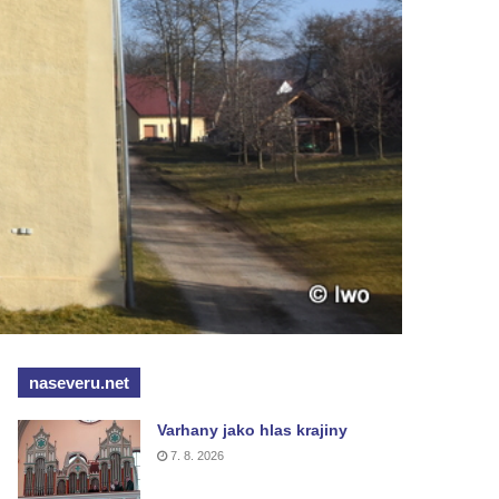
naseveru.net
Varhany jako hlas krajiny
7. 8. 2026