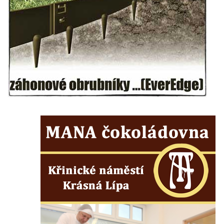
Sušárna chmele v Dubé
Dům čp. 12 na Tyršově náměstí v Cítolibech
Bývalý špitál čp. 60 v Cítolibech
Dělnický dům čp. 219 v Cítolibech
Zemědělský dvůr zvaný Ovčín čp. 26 v
Cítolibech
Bývalý cukrovar Chlumčany
Sluneční hodiny u domu čp. 14 v
Chlumčanech
Dělnický dům ve Veltěži
Kleinův statek v Konětopech
Památník bývalého nádraží Strupčice
zaniklé místní železniční dráhy Počerady –
Vrskmaň
Fara u kostela svaté Kateřiny Alexandrijské
ve Sloupu v Čechách