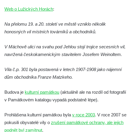
Solnice na Piaristickém náměstí v Českých
Web o Lužických Horách
:
Budějovicích
Biskupská rezidence v Českých
Na přelomu 19. a 20. století ve městě vzniklo několik
Budějovicích
honosných vil místních továrníků a obchodníků.
Dům čp. 20 ve Velešíně, zvaný U Kantůrků
V Máchově ulici na svahu pod Jehlou stojí trojice secesních vil,
či Kaplanka
navržená českokamenickým stavitelem Josefem Weinoltem.
Fara v Římově
Budova spořitelny čp. 1127/1 a 1127/25 v
Vila č.p. 301 byla postavená v letech 1907-1908 jako nájemní
Rumburku
dům obchodníka Franze Matzkeho.
Pobočka Německé zemědělské a
průmyslové banky čp. 852/30 v Rumburku
Budova je
kulturní památkou
(aktuálně ale na rozdíl od fotografií
Gymnázium v Rumburku
v Památkovém katalogu vypadá podstatně lépe).
Budova čp. 1066/3 (Základní škola Tyršova)
Prohlášena kulturní památkou byla
v roce 2003
. V roce 2007 se
v Rumburku
pokusili obyvatelé vily o
zrušení památkové ochrany, ale jejich
Dům čp. 100/5 na Lužickém náměstí v
podnět byl zamítnut
.
Rumburku