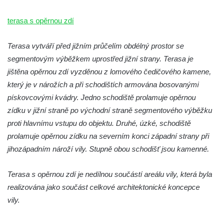
Lázeňský dům Jizera čp. 116 v Lázních
Libverda
terasa s opěrnou zdí
Lázeňský dům Depandance Vodoléčba čp.
113 v Lázních Libverda
Terasa vytváří před jižním průčelím obdélný prostor se
segmentovým výběžkem uprostřed jižní strany. Terasa je
Dům čp. 94 na náměstí T. G. Masaryka ve
jištěna opěrnou zdí vyzděnou z lomového čedičového kamene,
Frýdlantu
který je v nárožích a při schodištích armována bosovanými
Dům čp. 104 na náměstí T. G. Masaryka ve
pískovcovými kvádry. Jedno schodiště prolamuje opěrnou
Frýdlantu
zídku v jižní straně po východní straně segmentového výběžku
Dům čp. 102 na náměstí T. G. Masaryka ve
proti hlavnímu vstupu do objektu. Druhé, úzké, schodiště
Frýdlantu
prolamuje opěrnou zídku na severním konci západní strany při
Dům čp. 2 zvaný Na Panské zvůli na
jihozápadním nároží vily. Stupně obou schodišť jsou kamenné.
náměstí T. G. Masaryka ve Frýdlantu
Dům čp. 95 na náměstí T. G. Masaryka ve
Terasa s opěrnou zdí je nedílnou součástí areálu vily, která byla
Frýdlantu
realizována jako součást celkové architektonické koncepce
vily.
Dům čp. 43 v Havlíčkově ulici ve Frýdlantu
Dům čp. 42 v Havlíčkově ulici ve Frýdlantu