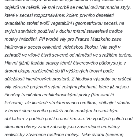
objektů ve městě. Ve své tvorbě se nechal ovlivnit mnoha styly,
Čechách
které v secesi rozpoznáváme: kolem prvního desetiletí
Dům čp. 181 v Mikovcově ulici ve Sloupu v
dvacátého století tvořil vegetabilní i geometrickou secesi, na
Čechách
svých stavbách používal v duchu místní stavitelské tradice
Dům čp. 167 v ulici Pod Hradem ve Sloupu
motivy hrázdění. Při tvorbě vily pro Franze Matzkeho zase
v Čechách
inklinoval k secesi ovlivněné vídeňskou školou. Vila stojí v
Dům čp. 149 v Alšově ulici v Novém Boru
zahradě ve vilové čtvrti severně od náměstí ve svažitém terénu.
Dům čp. 172 v Palackého ulici v Novém
Hlavní (jižní) fasáda stavby téměř čtvercového půdorysu je v
Boru
úrovni okapu rozčleněná do tří výškových úrovní podle
důležitosti interiérových prostorů. Z hlediska výzdoby se průčelí
Dům čp. 170 na Palackého náměstí v
vily výrazně projevují svými volnými plochami, které již nejsou
Novém Boru
členěny tradičními architektonickými prvky (římsami či
Dům čp. 183 na Palackého náměstí v
lizénami), ale lineárně strukturovanou omítkou, obíhající stavbu
Novém Boru
v úrovni oken prvního podlaží nebo modrým keramickým
Dům čp. 184 na Palackého náměstí v
obkladem v partiích pod korunní římsou. Ve vpadlých polích nad
Novém Boru
okenními otvory zimní zahrady jsou zase vtipně umístěny
Dům čp. 215 v ulici Bratří Čapků v Novém
realisticky ztvárněné rostlinné motivy. Také dvorní (severní)