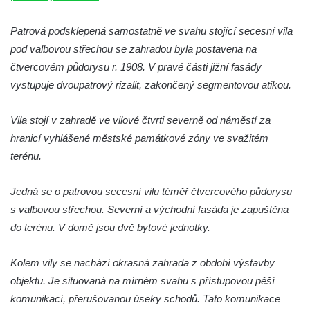
Dům čp. 105/10 na Lužickém náměstí v
Patrová podsklepená samostatně ve svahu stojící secesní vila
Rumburku
pod valbovou střechou se zahradou byla postavena na
Dům čp. 103/8 na Lužickém náměstí v
čtvercovém půdorysu r. 1908. V pravé části jižní fasády
Rumburku
vystupuje dvoupatrový rizalit, zakončený segmentovou atikou.
Dům čp. 101/6 na Lužickém náměstí v
Rumburku
Vila stojí v zahradě ve vilové čtvrti severně od náměstí za
hranicí vyhlášené městské památkové zóny ve svažitém
Dům čp. 104/9 na Lužickém náměstí v
terénu.
Rumburku
Dům čp. 102/7 na Lužickém náměstí v
Jedná se o patrovou secesní vilu téměř čtvercového půdorysu
Rumburku
s valbovou střechou. Severní a východní fasáda je zapuštěna
Dům čp. 99/4 na Lužickém náměstí v
do terénu. V domě jsou dvě bytové jednotky.
Rumburku (tiskárna Heinricha Pfeifera)
Bývalý špitál v Teplé
Kolem vily se nachází okrasná zahrada z období výstavby
objektu. Je situovaná na mírném svahu s přístupovou pěší
Josef Meisel jun., tkalcovna a barevna u
komunikací, přerušovanou úseky schodů. Tato komunikace
Dolního Podluží