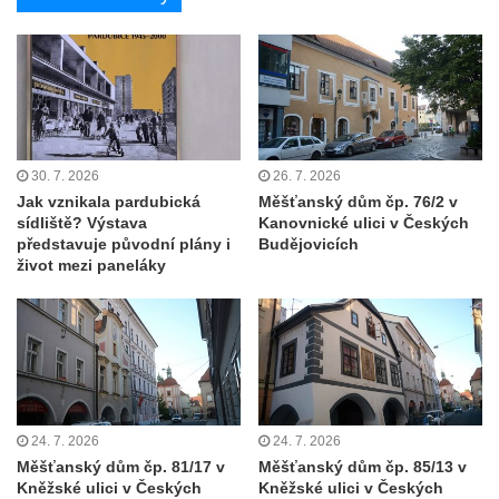
Nádražní budova v Chotyni
Bývalá venkovská usedlost (hotel RON) u
kostela svatého Mikuláše v Mikulášovicích
Fara u kostela Navštívení Panny Marie v
Lobendavě
30. 7. 2026
26. 7. 2026
Ambity křížové cesty u kostela svatého Jiří
Jak vznikala pardubická
Měšťanský dům čp. 76/2 v
sídliště? Výstava
Kanovnické ulici v Českých
ve Chřibské
představuje původní plány i
Budějovicích
Bývalé děkanství u kostela svatého Jiří v
život mezi paneláky
Horním Slavkově
Skalní most Bastei
Mayerův gloriet v Karlových Varech
Egermannův dům čp. 100 v Novém Boru
(Pivovar Born)
24. 7. 2026
24. 7. 2026
Bývalá plynárna ve Hřensku
Měšťanský dům čp. 81/17 v
Měšťanský dům čp. 85/13 v
Kněžské ulici v Českých
Kněžské ulici v Českých
Budova pošty čp. 55 v Novém Boru