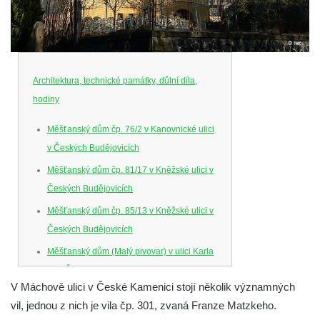
Architektura, technické památky, důlní díla,
hodiny
Měšťanský dům čp. 76/2 v Kanovnické ulici
v Českých Budějovicích
Měšťanský dům čp. 81/17 v Kněžské ulici v
Českých Budějovicích
Měšťanský dům čp. 85/13 v Kněžské ulici v
Českých Budějovicích
Měšťanský dům (Malý pivovar) v ulici Karla
IV. v Českých Budějovicích
V Máchově ulici v České Kamenici stojí několik významných
Dům U Ferusů na Senovážném náměstí v
vil, jednou z nich je vila čp. 301, zvaná Franze Matzkeho.
Českých Budějovicích