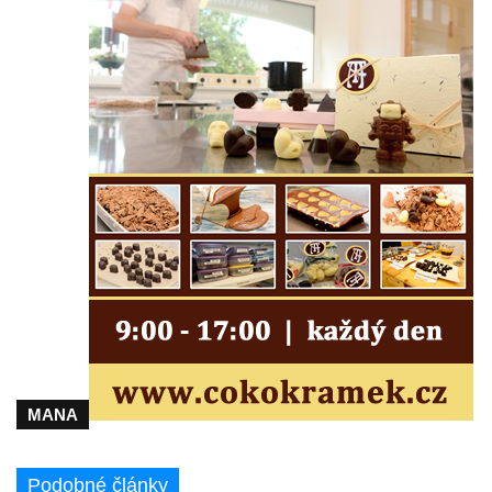
Dům č.ev. 124 v Janově-Novém Boru
Viniční dům Kartuziánský lis v Mělníku
Barokní sýpka v Brníkově
Budova kampeličky v Podbradci
Bývalá železniční stanice Horní Jiřetín
Dům čp. 3 na Mírovém náměstí v
Postoloprtech
Budova bývalé restaurace Pod lesem čp.
2119 v Tylově ulici v Litvínově
Rieckenova vila u textilní továrny v Šumné-
Litvínově
Textilní továrna v Šumné-Litvínově
MANA
Úpravna vody Bílý potok – Meziboří
Barokní sýpka (bývalá tvrz) v Lišnici
Podobné články
Bývalý statek čp. 14 v centru Polerad