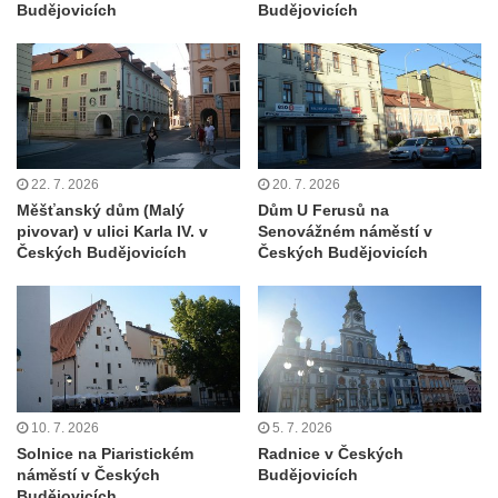
Budějovicích
Budějovicích
Gloriet nad bývalou Střelnicí u České
Kamenice
Altán na Jehle u České Kamenice
Torzo střeleckého sloupu pod Jehlou v
České Kamenici
22. 7. 2026
20. 7. 2026
Bývalá Střelnice ve Sládkově ulici v České
Měšťanský dům (Malý
Dům U Ferusů na
Kamenici
pivovar) v ulici Karla IV. v
Senovážném náměstí v
Altán na pěšině nad Máchovou ulicí v
Českých Budějovicích
Českých Budějovicích
České Kamenici
Vila Franze Matzkeho v Máchově ulici v
České Kamenici
Bývalý vrchnostenský špitál v České
Kamenici
10. 7. 2026
5. 7. 2026
Severočeské divadlo opery a baletu v Ústí
Solnice na Piaristickém
Radnice v Českých
nad Labem
náměstí v Českých
Budějovicích
Budějovicích