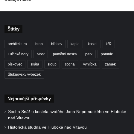
Vinice v Brné
Café Henke v Rumburku
Obřadní síň hřbitova v Kralupech nad
Vltavou
Štítky
Automatické mlýny
architektura
hrob
hřbitov
kaple
kostel
kříž
Sluneční hodiny ve Vehlovicích
Lužické hory
Most
pamětní deska
park
pomník
Hospodářský dvůr – Palmův statek v
Jablonném v Podještědí-Markvarticích
pískovec
skála
sloup
socha
vyhlídka
zámek
Dům U Zlaté hvězdy čp. 11 v ulici 5. května
Šluknovský výběžek
v Mělníku
Dvůr Hořín
Nejnovější příspěvky
Budova vlakového nádraží Duchcov
Budova bývalého německého gymnázia v
Socha Snář u kostela svatého Jana Nepomuckého ve Hluboké
Duchcově
nad Vltavou
Budova gymnázia v Masarykově ulici v
Historická studna ve Hluboké nad Vltavou
Duchcově