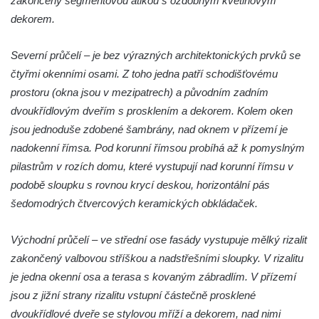
zakončený segmentovou atikou s ozdobným květinovým
Labem (bývalá Obecná a měšťanská škola)
dekorem.
Vodní elektrárna Spálov na řece Jizeře
Severní průčelí – je bez výrazných architektonických prvků se
Torzo střeleckého sloupu ve Chřibské
čtyřmi okenními osami. Z toho jedna patří schodišťovému
Budova ZŠ a MŠ Tadeáše Haenkeho
prostoru (okna jsou v mezipatrech) a původním zadním
Chřibská čp. 280
dvoukřídlovým dveřím s prosklením a dekorem. Kolem oken
Dům čp. 175 ve Chřibské
jsou jednoduše zdobené šambrány, nad oknem v přízemí je
Dům čp. 30 ve Chřibské
nadokenní římsa. Pod korunní římsou probíhá až k pomyslným
Dům čp. 182 ve Chřibské
pilastrům v rozích domu, které vystupují nad korunní římsu v
podobě sloupku s rovnou krycí deskou, horizontální pás
Dům čp. 10 ve Chřibské
šedomodrých čtvercových keramických obkládaček.
Budova základní školy v Lužci nad Vltavou
Dům čp. 11 v Hrobčicích
Východní průčelí – ve střední ose fasády vystupuje mělký rizalit
Budova stáčírny Bílina-Kyselka
zakončený valbovou stříškou a nadstřešními sloupky. V rizalitu
Rodný dům Josefa Hory v Dobříni
je jedna okenní osa a terasa s kovaným zábradlím. V přízemí
jsou z jižní strany rizalitu vstupní částečně prosklené
Královská mincovna v Jáchymově
dvoukřídlové dveře se stylovou mříží a dekorem, nad nimi
Chudobinec Franze Preidla v České