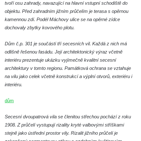
tvoří osu zahrady, navazující na hlavní vstupní schodiště do
Mattoniho továrna v lázních Kyselka
objektu. Před zahradním jižním průčelím je terasa s opěrnou
Dům Stallburg v lázních Kyselka
kamennou zdí. Podél Máchovy ulice se na opěrné zídce
Vilemínka (Vilemínin dvůr) v lázních
dochovaly zbytky kovového plotu.
Kyselka
Švýcarský dvůr v lázních Kyselka
Dům č.p. 301 je součástí tří secesních vil. Každá z nich má
odlišně řešenou fasádu. Její architektonický výraz včetně
Jindřichův dvůr v lázních Kyselka
interiéru prezentuje ukázku vyjímečně kvalitní secesní
Altán v lázních Kyselka
architektury v tomto regionu. Památková ochrana se vztahuje
Mattoniho vila v lázních Kyselka
na vilu jako celek včetně konstrukcí a výplní otvorů, exteriéru i
Bývalý Štichlův Mlýn u Andělské Hory
interiéru.
Bývalý Hotel Central v Bečově nad Teplou
dům
Dům čp. 254 v Krásné Lípě (kavárna u
Frinda)
Secesní dvoupatrová vila se členitou střechou pochází z roku
Wolfrumova vila v Ústí nad Labem
1908. Z průčelí vystupují rizality kryté valbovými stříškami
Hotel Vladimir v Ústí nad Labem
stejně jako ústřední prostor vily. Rizalit jižního průčelí je
Budova Oblastního muzea v Ústí nad