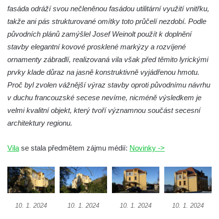
Boru
fasáda odráží svou nečleněnou fasádou utilitární využití vnitřku,
Dům čp. 211 v Tkalcovské ulici v Novém
takže ani pás strukturované omítky toto průčelí nezdobí. Podle
Boru
původních plánů zamýšlel Josef Weinolt použít k doplnění
stavby elegantní kovové prosklené markýzy a rozvíjené
Dům čp. 206 v Tkalcovské ulici v Novém
ornamenty zábradlí, realizovaná vila však před těmito lyrickými
Boru
prvky klade důraz na jasně konstruktivně vyjádřenou hmotu.
Dům čp. 139 ve Špálově ulici v Novém Boru
Proč byl zvolen vážnější výraz stavby oproti původnímu návrhu
Dům čp. 132 ve Sloupské ulici v Novém
v duchu francouzské secese nevíme, nicméně výsledkem je
Boru
velmi kvalitní objekt, který tvoří významnou součást secesní
Dům čp. 129 ve Sloupské ulici v Novém
architektury regionu.
Boru
Dům čp. 109 v Kalinově ulici v Novém Boru
Vila
se stala předmětem zájmu médií:
Novinky ->
Dům čp. 107 v Kalinově ulici v Novém Boru
Dům čp. 46 v ulici T. G. Masaryka v Novém
Boru
Dům čp. 106 v Kalinově ulici v Novém Boru
10. 1. 2024
10. 1. 2024
10. 1. 2024
10. 1. 2024
(informační středisko)