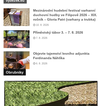
výběžek.eu
Model rozhledny Vlčí hora ve Starých
Mezinárodní hudební festival varhanní
Křečanech
duchovní hudby ve Filipově 2026 – XIX.
ročník – Gloria Patri (varhany a trubka)
Budova fary ve Starých Křečanech
10. 8. 2026
Skalní sklípky v Dubé (Sadová ulice)
Příměstský tábor 3. – 7. 8. 2026
Dům č.p. 208/80 v Dlouhé ulici v Dubé
7. 8. 2026
Dům č.p. 97/85 v Dlouhé ulici v Dubé
Dům č.p. 96/87 v Dlouhé ulici v Dubé
Objevte tajemství lesního adjunkta
Dům č.p. 94/91 v Dlouhé ulici v Dubé
Ferdinanda Náhlíka
Dům č.p. 91/97 v Dlouhé ulici v Dubé
6. 8. 2026
Dům č.p. 90/99 v Dlouhé ulici v Dubé
Obrubniky
Dům č.p. 110/94 v Dlouhé ulici v Dubé
Budova fary v Dubé
Altán v parku v ulici Požárníků v Dubé
Největší hedvábná růže světa v Sebnitz