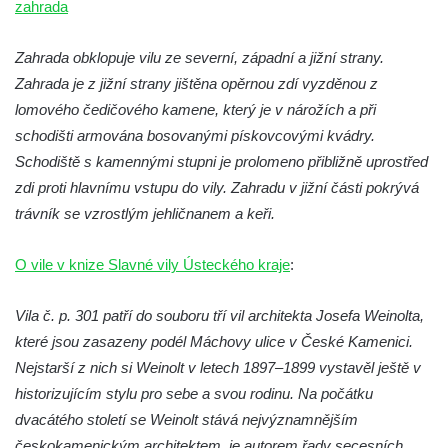
zahrada
Dvojdům čp. 92 a 93 (hotel Bílý kůň) na
náměstí T. G. Masaryka ve Frýdlantu
Zahrada obklopuje vilu ze severní, západní a jižní strany.
Dům čp. 3 na náměstí T. G. Masaryka ve
Zahrada je z jižní strany jištěna opěrnou zdí vyzděnou z
Frýdlantu
lomového čedičového kamene, který je v nárožích a při
Bývalý špitál čp. 176 ve Frýdlantu
schodišti armována bosovanými pískovcovými kvádry.
Schodiště s kamennými stupni je prolomeno přibližně uprostřed
Dům ev.č. 89 v Benešově ulici ve Sloupu v
zdi proti hlavnímu vstupu do vily. Zahradu v jižní části pokrývá
Čechách
trávník se vzrostlým jehličnanem a keři.
Dům čp. 79 v Mlýnské ulici ve Sloupu v
Čechách
O vile v knize Slavné vily Ústeckého kraje
:
Dům čp. 134 v Mlýnské ulici ve Sloupu v
Čechách
Vila č. p. 301 patří do souboru tří vil architekta Josefa Weinolta,
Dům čp. 101 v ulici Ke Hradu ve Sloupu v
které jsou zasazeny podél Máchovy ulice v České Kamenici.
Čechách
Nejstarší z nich si Weinolt v letech 1897–1899 vystavěl ještě v
Dům čp. 102 v Potoční ulici ve Sloupu v
historizujícím stylu pro sebe a svou rodinu. Na počátku
Čechách
dvacátého století se Weinolt stává nejvýznamnějším
českokamenickým architektem, je autorem řady secesních
Dům čp. 109 v ulici Ke Hradu ve Sloupu v