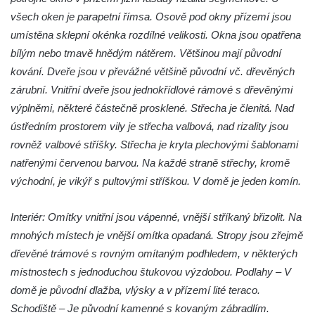
Jeníkově
všech oken je parapetní římsa. Osově pod okny přízemí jsou
umístěna sklepní okénka rozdílné velikosti. Okna jsou opatřena
Areál Mikov v Mikulášovicích – Ignaze
bílým nebo tmavě hnědým nátěrem. Většinou mají původní
Röslera synové, továrna kovového zboží
kování. Dveře jsou v převážné většině původní vč. dřevěných
Dům správce hřbitova v Mikulášovicích
zárubní. Vnitřní dveře jsou jednokřídlové rámové s dřevěnými
Tovární budova v Mikulášovicích – Anton
výplněmi, některé částečně prosklené. Střecha je členitá. Nad
Pohl, továrna na gumové stuhy
ústředním prostorem vily je střecha valbová, nad rizality jsou
Tovární budova čp. 478 v Mikulášovicích –
rovněž valbové stříšky. Střecha je kryta plechovými šablonami
Franz Frenzel, továrna na nože
natřenými červenou barvou. Na každé straně střechy, kromě
Tovární budova jižně od dolního nádraží v
východní, je vikýř s pultovými stříškou. V domě je jeden komín.
Mikulášovicích – Josef Kunert & synové,
kovové a kancelářské zboží
Interiér: Omítky vnitřní jsou vápenné, vnější stříkaný břizolit. Na
mnohých místech je vnější omítka opadaná. Stropy jsou zřejmě
Schodiště ke kostelu Nanebevzetí Panny
dřevěné trámové s rovným omítaným podhledem, v některých
Marie ve Vilémově
místnostech s jednoduchou štukovou výzdobou. Podlahy – V
Lázeňský dům čp. 82 v Lázních Libverda
domě je původní dlažba, vlýsky a v přízemí lité teraco.
Obří sud v Lázních Libverda
Schodiště – Je původní kamenné s kovaným zábradlím.