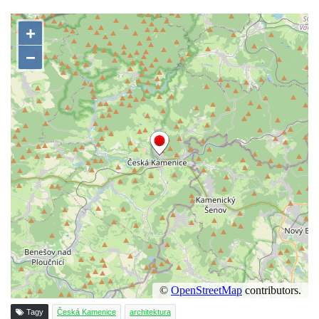
Kittelův dům čp. 101 v Novém Boru
Hornický dům Sokolov
Dům kultury Ostrov
Venkovské usedlosti Nový Drahov
Fuchsova vila v Kraslicích
Katova ulička v Kadani
Kittelův dům v Krásné u Pěnčína
Fara u kostela svatého Josefa v Krásné u
Pěnčína
Altán v parku u školy v Teplicích nad Metují
Krakonošovy schody v Teplicích nad Metují
Kubečkova fara čp. 54 v Machovské Lhotě
Vila Landhaus čp. 1230/6 v ulici Pod
Doubravkou v Teplicích
Tagy
Česká Kamenice
architektura