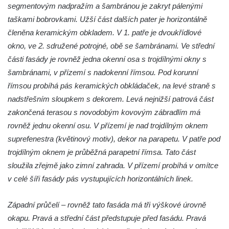
Spořitelna v Turnově
segmentovým nadpražím a šambránou je zakryt pálenými
Hostinec ve Svojkově
taškami bobrovkami. Užší část dalších pater je horizontálně
členěna keramickým obkladem. V 1. patře je dvoukřídlové
Dům obuvi Baťa v Liberci
okno, ve 2. sdružené potrojné, obě se šambránami. Ve střední
Hotel Cristal v Železném Brodě
části fasády je rovněž jedna okenní osa s trojdílnými okny s
Spořitelna a muzeum v Železném Brodě
šambránami, v přízemí s nadokenní římsou. Pod korunní
Spořitelna v Semilech
římsou probíhá pás keramických obkládaček, na levé straně s
Dům čp. 2 v Semilech (sídlo Muzea a
nadstřešním sloupkem s dekorem. Levá nejnižší patrová část
Pojizerské galerie)
zakončená terasou s novodobým kovovým zábradlím má
rovněž jednu okenní osu. V přízemí je nad trojdílným oknem
Obecní dům v Semilech
suprefenestra (květinový motiv), dekor na parapetu. V patře pod
Pila U Lišáka u Rabštejna nad Střelou
trojdílným oknem je průběžná parapetní římsa. Tato část
Bývalá fara v Pražské ulici v Bochově
sloužila zřejmě jako zimní zahrada. V přízemí probíhá v omítce
Fara u kostela svatých Petra a Pavla ve
v celé šíři fasády pás vystupujících horizontálních linek.
Žluticích
Fuchsova vila v České Kamenici
Západní průčelí – rovněž tato fasáda má tři výškové úrovně
okapu. Pravá a střední část předstupuje před fasádu. Pravá
Robert Fuchs, papírna v České Kamenici