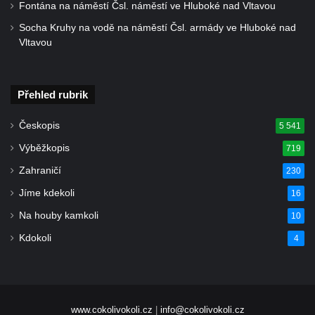
Fontána na náměstí Čsl. náměstí ve Hluboké nad Vltavou
Bývalá Odborná horní škola pro
Socha Kruhy na vodě na náměstí Čsl. armády ve Hluboké nad
severozápadní Čechy v Bezručově ulici v
Vltavou
Duchcově
Hospodářský dvůr v Želénkách
Přehled rubrik
Budova bývalé manufaktury v ulici Gen.
Svobody v Hrádku nad Nisou
Českopis
5 541
Budova banky na náměstí Osvoboditelů v
Výběžkopis
719
Hradci Králové
Zahraničí
230
Bývalý palác Občanské záložny v ulici V
Jíme kdekoli
16
Kopečku v Hradci Králové
Na houby kamkoli
10
Bývalý palác Záložního úvěrního ústavu na
Kdokoli
4
Velkém náměstí v Hradci Králové
Bývalá Státní odborná škola koželužská v
Hradci Králové
Budova muzea v Hradci Králové
www.cokolivokoli.cz
|
info@cokolivokoli.cz