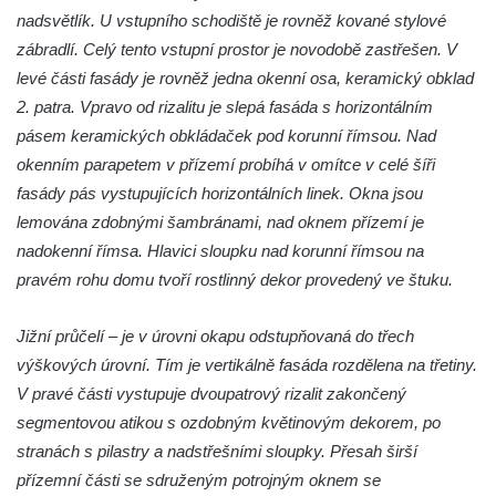
nadsvětlík. U vstupního schodiště je rovněž kované stylové
Kamenici
zábradlí. Celý tento vstupní prostor je novodobě zastřešen. V
Dům čp. 26 ve Velenicích
levé části fasády je rovněž jedna okenní osa, keramický obklad
Dům čp. 31 ve Velenicích
2. patra. Vpravo od rizalitu je slepá fasáda s horizontálním
Dům čp. 121 ve Velenicích
pásem keramických obkládaček pod korunní římsou. Nad
Dům čp. 155 ve Velenicích
okenním parapetem v přízemí probíhá v omítce v celé šíři
fasády pás vystupujících horizontálních linek. Okna jsou
Dům čp. 33 – bývalá škola ve Velenicích
lemována zdobnými šambránami, nad oknem přízemí je
Bývalá fara ve Velenicích
nadokenní římsa. Hlavici sloupku nad korunní římsou na
Dům ev.č. 26 ve Velenicích
pravém rohu domu tvoří rostlinný dekor provedený ve štuku.
Dům čp. 68 ve Velenicích
Dům čp. 67 ve Svojkově
Jižní průčelí – je v úrovni okapu odstupňovaná do třech
výškových úrovní. Tím je vertikálně fasáda rozdělena na třetiny.
Torzo domu čp. 6 ve Svojkově
V pravé části vystupuje dvoupatrový rizalit zakončený
Městské divadlo Chomutov
segmentovou atikou s ozdobným květinovým dekorem, po
Ludwig Breitfeld, výroba prýmků – dnes
stranách s pilastry a nadstřešními sloupky. Přesah širší
Pivovar Chalupník v Perštejně
přízemní části se sdruženým potrojným oknem se