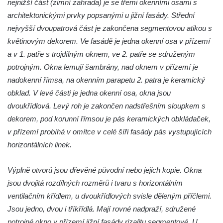
nejnižší část (zimní zahrada) je se třemi okenními osami s
Bývalá továrna Florian Hübel, tkalcovna u
architektonickými prvky popsanými u jižní fasády. Střední
Chřibské
nejvyšší dvoupatrová část je zakončena segmentovou atikou s
Bývalá továrna J. B. Limburger junior,
květinovým dekorem. Ve fasádě je jedna okenní osa v přízemí
přádelny bavlny v Chotyni
a v 1. patře s trojdílným oknem, ve 2. patře se sdruženým
Bývalá továrna Johann Schowanek, tovární
potrojným. Okna lemují šambrány, nad oknem v přízemí je
výroba dřevěného zboží v Jiřetíně pod
nadokenní římsa, na okenním parapetu 2. patra je keramický
Bukovou
obklad. V levé části je jedna okenní osa, okna jsou
Strom života na Dymníku v Rumburku
dvoukřídlová. Levý roh je zakončen nadstřešním sloupkem s
dekorem, pod korunní římsou je pás keramických obkládaček,
Pavilon Reinerovy fresky v zámeckém
v přízemí probíhá v omítce v celé šíři fasády pás vystupujících
parku v Duchcově
horizontálních linek.
Dřevěný altán v Teplické ulici v Duchcově
Oplocení čestného dvora zámku v
Výplně otvorů jsou dřevěné původní nebo jejich kopie. Okna
Duchcově
jsou dvojitá rozdílných rozměrů i tvaru s horizontálním
Fara u kostela Zvěstování Panny Marie na
ventilačním křídlem, u dvoukřídlových svisle děleným příčlemi.
náměstí Republiky v Duchcově
Jsou jedno, dvou i tříkřídlá. Mají rovné nadpraží, sdružené
Fara před kostelem svatých Petra a Pavla v
potrojné okno v přízemí jižní fasády rizalitu segmentové. U