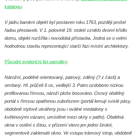
Budějovicích
katalogu
:
Biskupská rezidence v Českých
Budějovicích
V jádru barokní objekt byl postaven roku 1763, později prošel
Dům čp. 20 ve Velešíně, zvaný U Kantůrků
řadou přestaveb. V 1. polovině 19. století vzniklo dvorní křídlo
či Kaplanka
domu, objekt rozšířila i novodobá přístavba. Jedná se o velmi
hodnotnou stavbu reprezentující starší fázi místní architektury.
Fara v Římově
Budova spořitelny čp. 1127/1 a 1127/25 v
Původní evidenční list památky
:
Rumburku
Pobočka Německé zemědělské a
Nárožní, podélně orientovaný, patrový, zděný (? z části) a
průmyslové banky čp. 852/30 v Rumburku
omítaný. Hl. průčelí 6 os, vedlejší 3. Patro ozdobeno nízkou
Gymnázium v Rumburku
profilovanou římsou, nároží ploše bosováno. Osový obdélný
portál s římsou opatřenou zubořezem (portál lemují svislé pásy,
Budova čp. 1066/3 (Základní škola Tyršova)
obdobně stylově utvářeny jsou i oválné medailony s
v Rumburku
květinovými vázami, umístěné mezi okny v patře). Obdélná
Dům čp. 100/5 na Lužickém náměstí v
okna v ostění s ištou, v přízemí vlevo jen jedno široké,
Rumburku
segmentově zaklenuté okno. Ve vstupu trámový strop, obdobně
Dům čp. 105/10 na Lužickém náměstí v