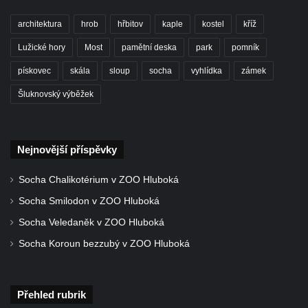
Dům čp. 211 v Tkalcovské ulici v Novém
Boru
architektura
hrob
hřbitov
kaple
kostel
kříž
Dům čp. 206 v Tkalcovské ulici v Novém
Lužické hory
Most
pamětní deska
park
pomník
Boru
pískovec
skála
sloup
socha
vyhlídka
zámek
Dům čp. 139 ve Špálově ulici v Novém Boru
Šluknovský výběžek
Dům čp. 132 ve Sloupské ulici v Novém
Boru
Dům čp. 129 ve Sloupské ulici v Novém
Nejnovější příspěvky
Boru
Socha Chalikotérium v ZOO Hluboká
Dům čp. 109 v Kalinově ulici v Novém Boru
Socha Smilodon v ZOO Hluboká
Dům čp. 107 v Kalinově ulici v Novém Boru
Socha Veledaněk v ZOO Hluboká
Dům čp. 46 v ulici T. G. Masaryka v Novém
Boru
Socha Koroun bezzubý v ZOO Hluboká
Dům čp. 106 v Kalinově ulici v Novém Boru
(informační středisko)
Přehled rubrik
Kittelův dům čp. 101 v Novém Boru