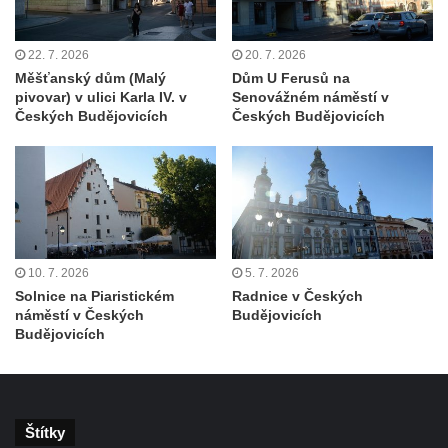
Dům čp. 181 v Mikovcově ulici ve Sloupu v
Čechách
22. 7. 2026
20. 7. 2026
Měšťanský dům (Malý
Dům U Ferusů na
Dům čp. 167 v ulici Pod Hradem ve Sloupu
pivovar) v ulici Karla IV. v
Senovážném náměstí v
v Čechách
Českých Budějovicích
Českých Budějovicích
Dům čp. 149 v Alšově ulici v Novém Boru
Dům čp. 172 v Palackého ulici v Novém
Boru
Dům čp. 170 na Palackého náměstí v
Novém Boru
10. 7. 2026
5. 7. 2026
Dům čp. 183 na Palackého náměstí v
Solnice na Piaristickém
Radnice v Českých
Novém Boru
náměstí v Českých
Budějovicích
Budějovicích
Dům čp. 184 na Palackého náměstí v
Novém Boru
Dům čp. 215 v ulici Bratří Čapků v Novém
Boru
Štítky