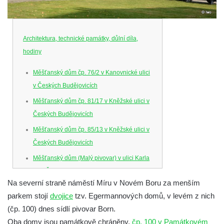
Architektura, technické památky, důlní díla,
hodiny
Měšťanský dům čp. 76/2 v Kanovnické ulici
v Českých Budějovicích
Měšťanský dům čp. 81/17 v Kněžské ulici v
Českých Budějovicích
Měšťanský dům čp. 85/13 v Kněžské ulici v
Českých Budějovicích
Měšťanský dům (Malý pivovar) v ulici Karla
IV. v Českých Budějovicích
Na severní straně náměstí Míru v Novém Boru za menším
Dům U Ferusů na Senovážném náměstí v
parkem stojí
dvojice
tzv. Egermannových domů, v levém z nich
Českých Budějovicích
(čp. 100) dnes sídlí pivovar Born.
Solnice na Piaristickém náměstí v Českých
Oba domy jsou památkově chráněny,
čp. 100 v Památkovém