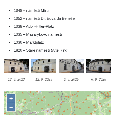
Vodní elektrárna Spálov na řece Jizeře
1948 – náměstí Míru
Torzo střeleckého sloupu ve Chřibské
1952 – náměstí Dr. Edvarda Beneše
Budova ZŠ a MŠ Tadeáše Haenkeho
Chřibská čp. 280
1938 – Adolf-Hitler-Platz
Dům čp. 175 ve Chřibské
1935 – Masarykovo náměstí
Dům čp. 30 ve Chřibské
1930 – Marktplatz
Dům čp. 182 ve Chřibské
1820 – Staré náměstí (Alte Ring)
Dům čp. 10 ve Chřibské
Budova základní školy v Lužci nad Vltavou
Dům čp. 11 v Hrobčicích
12. 9. 2023
12. 9. 2023
6. 9. 2025
6. 9. 2025
Budova stáčírny Bílina-Kyselka
Rodný dům Josefa Hory v Dobříni
Královská mincovna v Jáchymově
Chudobinec Franze Preidla v České
Kamenici