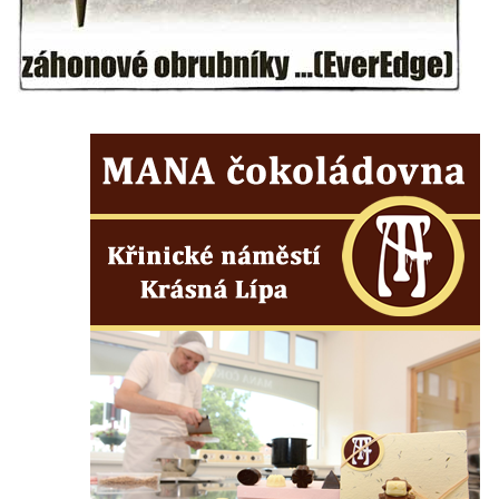
Areál Mikov v Mikulášovicích – Ignaze
Röslera synové, továrna kovového zboží
Dům správce hřbitova v Mikulášovicích
Tovární budova v Mikulášovicích – Anton
Pohl, továrna na gumové stuhy
Tovární budova čp. 478 v Mikulášovicích –
Franz Frenzel, továrna na nože
Tovární budova jižně od dolního nádraží v
Mikulášovicích – Josef Kunert & synové,
kovové a kancelářské zboží
Schodiště ke kostelu Nanebevzetí Panny
Marie ve Vilémově
Lázeňský dům čp. 82 v Lázních Libverda
Obří sud v Lázních Libverda
Lázeňský dům Jizera čp. 116 v Lázních
Libverda