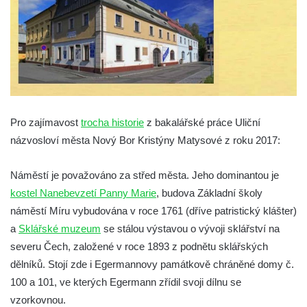
Dům Stallburg v lázních Kyselka
Vilemínka (Vilemínin dvůr) v lázních
Kyselka
Švýcarský dvůr v lázních Kyselka
Jindřichův dvůr v lázních Kyselka
Altán v lázních Kyselka
Pro zajímavost
trocha historie
z bakalářské práce Uliční
Mattoniho vila v lázních Kyselka
názvosloví města Nový Bor Kristýny Matysové z roku 2017:
Bývalý Štichlův Mlýn u Andělské Hory
Bývalý Hotel Central v Bečově nad Teplou
Náměstí je považováno za střed města. Jeho dominantou je
kostel Nanebevzetí Panny Marie
, budova Základní školy
Dům čp. 254 v Krásné Lípě (kavárna u
náměstí Míru vybudována v roce 1761 (dříve patristický klášter)
Frinda)
a
Sklářské muzeum
se stálou výstavou o vývoji sklářství na
Wolfrumova vila v Ústí nad Labem
severu Čech, založené v roce 1893 z podnětu sklářských
Hotel Vladimir v Ústí nad Labem
dělníků. Stojí zde i Egermannovy památkově chráněné domy č.
Budova Oblastního muzea v Ústí nad
100 a 101, ve kterých Egermann zřídil svoji dílnu se
Labem (bývalá Obecná a měšťanská škola)
vzorkovnou.