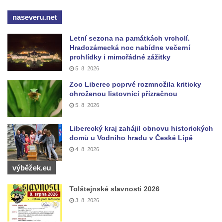
Dům obuvi Baťa v Liberci
naseveru.net
Hotel Cristal v Železném Brodě
Letní sezona na památkách vrcholí.
Spořitelna a muzeum v Železném Brodě
Hradozámecká noc nabídne večerní
prohlídky i mimořádné zážitky
Spořitelna v Semilech
5. 8. 2026
Dům čp. 2 v Semilech (sídlo Muzea a
Zoo Liberec poprvé rozmnožila kriticky
Pojizerské galerie)
ohroženou listovnici přízračnou
Obecní dům v Semilech
5. 8. 2026
Pila U Lišáka u Rabštejna nad Střelou
Liberecký kraj zahájil obnovu historických
Bývalá fara v Pražské ulici v Bochově
domů u Vodního hradu v České Lípě
4. 8. 2026
Fara u kostela svatých Petra a Pavla ve
Žluticích
výběžek.eu
Fuchsova vila v České Kamenici
Tolštejnské slavnosti 2026
Robert Fuchs, papírna v České Kamenici
3. 8. 2026
Bývalá továrna Florian Hübel, tkalcovna u
Chřibské