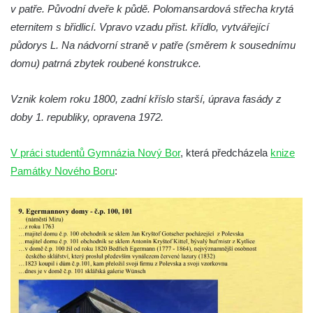
v patře. Původní dveře k půdě. Polomansardová střecha krytá
Rumburku
eternitem s břidlicí. Vpravo vzadu přist. křídlo, vytvářející
Dům čp. 103/8 na Lužickém náměstí v
půdorys L. Na nádvorní straně v patře (směrem k sousednímu
Rumburku
domu) patrná zbytek roubené konstrukce.
Dům čp. 101/6 na Lužickém náměstí v
Rumburku
Vznik kolem roku 1800, zadní kříslo starší, úprava fasády z
doby 1. republiky, opravena 1972.
Dům čp. 104/9 na Lužickém náměstí v
Rumburku
V práci studentů Gymnázia Nový Bor
, která předcházela
knize
Dům čp. 102/7 na Lužickém náměstí v
Památky Nového Boru
:
Rumburku
Dům čp. 99/4 na Lužickém náměstí v
Rumburku (tiskárna Heinricha Pfeifera)
Bývalý špitál v Teplé
Josef Meisel jun., tkalcovna a barevna u
Dolního Podluží
Mattoniho továrna v lázních Kyselka