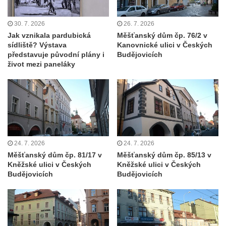
náměstí T. G. Masaryka ve Frýdlantu
Dům čp. 3 na náměstí T. G. Masaryka ve
30. 7. 2026
26. 7. 2026
Frýdlantu
Jak vznikala pardubická
Měšťanský dům čp. 76/2 v
sídliště? Výstava
Kanovnické ulici v Českých
Bývalý špitál čp. 176 ve Frýdlantu
představuje původní plány i
Budějovicích
život mezi paneláky
Dům ev.č. 89 v Benešově ulici ve Sloupu v
Čechách
Dům čp. 79 v Mlýnské ulici ve Sloupu v
Čechách
Dům čp. 134 v Mlýnské ulici ve Sloupu v
Čechách
24. 7. 2026
24. 7. 2026
Dům čp. 101 v ulici Ke Hradu ve Sloupu v
Měšťanský dům čp. 81/17 v
Měšťanský dům čp. 85/13 v
Čechách
Kněžské ulici v Českých
Kněžské ulici v Českých
Budějovicích
Budějovicích
Dům čp. 102 v Potoční ulici ve Sloupu v
Čechách
Dům čp. 109 v ulici Ke Hradu ve Sloupu v
Čechách