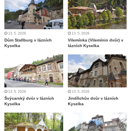
Areál Mikov v Mikulášovicích – Ignaze
Röslera synové, továrna kovového zboží
Dům správce hřbitova v Mikulášovicích
Tovární budova v Mikulášovicích – Anton
13. 5. 2026
13. 5. 2026
Pohl, továrna na gumové stuhy
Dům Stallburg v lázních
Vilemínka (Vilemínin dvůr) v
Kyselka
lázních Kyselka
Tovární budova čp. 478 v Mikulášovicích –
Franz Frenzel, továrna na nože
Tovární budova jižně od dolního nádraží v
Mikulášovicích – Josef Kunert & synové,
kovové a kancelářské zboží
Schodiště ke kostelu Nanebevzetí Panny
13. 5. 2026
13. 5. 2026
Marie ve Vilémově
Švýcarský dvůr v lázních
Jindřichův dvůr v lázních
Kyselka
Kyselka
Lázeňský dům čp. 82 v Lázních Libverda
Obří sud v Lázních Libverda
Lázeňský dům Jizera čp. 116 v Lázních
Libverda