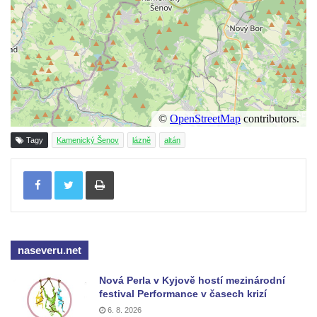
Dům Stallburg v lázních Kyselka
Vilemínka (Vilemínin dvůr) v lázních
Kyselka
Švýcarský dvůr v lázních Kyselka
Jindřichův dvůr v lázních Kyselka
Altán v lázních Kyselka
Mattoniho vila v lázních Kyselka
Tagy
Kamenický Šenov
lázně
altán
Bývalý Štichlův Mlýn u Andělské Hory
Tisknout
Bývalý Hotel Central v Bečově nad Teplou
Dům čp. 254 v Krásné Lípě (kavárna u
Frinda)
Wolfrumova vila v Ústí nad Labem
naseveru.net
Hotel Vladimir v Ústí nad Labem
Nová Perla v Kyjově hostí mezinárodní
Budova Oblastního muzea v Ústí nad
festival Performance v časech krizí
Labem (bývalá Obecná a měšťanská škola)
6. 8. 2026