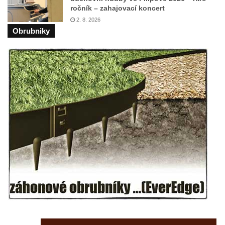
ročník – zahajovací koncert
Dům čp. 26 ve Velenicích
2. 8. 2026
Dům čp. 31 ve Velenicích
Obrubniky
Dům čp. 121 ve Velenicích
Dům čp. 155 ve Velenicích
Dům čp. 33 – bývalá škola ve Velenicích
Bývalá fara ve Velenicích
Dům ev.č. 26 ve Velenicích
Dům čp. 68 ve Velenicích
Dům čp. 67 ve Svojkově
Torzo domu čp. 6 ve Svojkově
Městské divadlo Chomutov
Ludwig Breitfeld, výroba prýmků – dnes
Pivovar Chalupník v Perštejně
Spořitelna v Turnově
Hostinec ve Svojkově