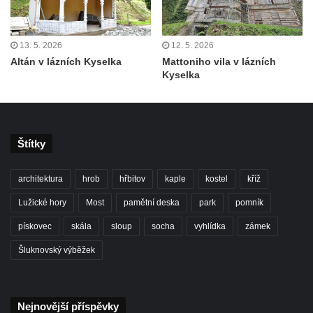
Lázeňský dům Depandance Vodoléčba čp.
113 v Lázních Libverda
13. 5. 2026
12. 5. 2026
Dům čp. 94 na náměstí T. G. Masaryka ve
Altán v lázních Kyselka
Mattoniho vila v lázních
Kyselka
Frýdlantu
Dům čp. 104 na náměstí T. G. Masaryka ve
Frýdlantu
Dům čp. 102 na náměstí T. G. Masaryka ve
Štítky
Frýdlantu
Dům čp. 2 zvaný Na Panské zvůli na
architektura
hrob
hřbitov
kaple
kostel
kříž
náměstí T. G. Masaryka ve Frýdlantu
Lužické hory
Most
pamětní deska
park
pomník
Dům čp. 95 na náměstí T. G. Masaryka ve
pískovec
skála
sloup
socha
vyhlídka
zámek
Frýdlantu
Šluknovský výběžek
Dům čp. 43 v Havlíčkově ulici ve Frýdlantu
Dům čp. 42 v Havlíčkově ulici ve Frýdlantu
Dvojdům čp. 92 a 93 (hotel Bílý kůň) na
Nejnovější příspěvky