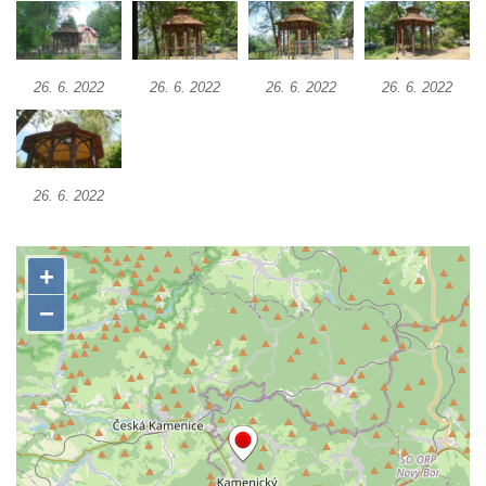
Rumburku
Dům čp. 103/8 na Lužickém náměstí v
Rumburku
26. 6. 2022
26. 6. 2022
26. 6. 2022
26. 6. 2022
Dům čp. 101/6 na Lužickém náměstí v
Rumburku
Dům čp. 104/9 na Lužickém náměstí v
26. 6. 2022
Rumburku
Dům čp. 102/7 na Lužickém náměstí v
Rumburku
Dům čp. 99/4 na Lužickém náměstí v
Rumburku (tiskárna Heinricha Pfeifera)
Bývalý špitál v Teplé
Josef Meisel jun., tkalcovna a barevna u
Dolního Podluží
Mattoniho továrna v lázních Kyselka