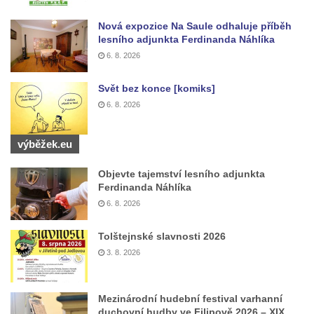
Vodní elektrárna Spálov na řece Jizeře
Nová expozice Na Saule odhaluje příběh
Torzo střeleckého sloupu ve Chřibské
lesního adjunkta Ferdinanda Náhlíka
Budova ZŠ a MŠ Tadeáše Haenkeho
6. 8. 2026
Chřibská čp. 280
Svět bez konce [komiks]
Dům čp. 175 ve Chřibské
6. 8. 2026
Dům čp. 30 ve Chřibské
Dům čp. 182 ve Chřibské
výběžek.eu
Dům čp. 10 ve Chřibské
Objevte tajemství lesního adjunkta
Budova základní školy v Lužci nad Vltavou
Ferdinanda Náhlíka
Dům čp. 11 v Hrobčicích
6. 8. 2026
Budova stáčírny Bílina-Kyselka
Tolštejnské slavnosti 2026
Rodný dům Josefa Hory v Dobříni
3. 8. 2026
Královská mincovna v Jáchymově
Chudobinec Franze Preidla v České
Mezinárodní hudební festival varhanní
Kamenici
duchovní hudby ve Filipově 2026 – XIX.