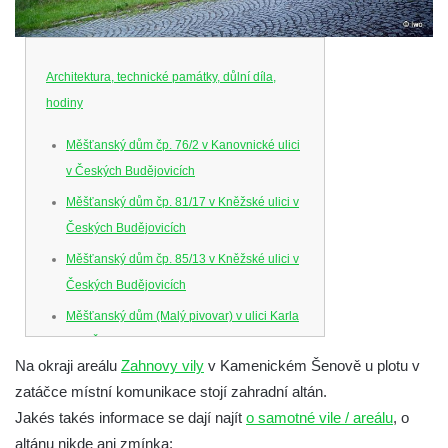
Architektura, technické památky, důlní díla,
hodiny
Měšťanský dům čp. 76/2 v Kanovnické ulici
v Českých Budějovicích
Měšťanský dům čp. 81/17 v Kněžské ulici v
Českých Budějovicích
Měšťanský dům čp. 85/13 v Kněžské ulici v
Českých Budějovicích
Měšťanský dům (Malý pivovar) v ulici Karla
IV. v Českých Budějovicích
Na okraji areálu
Zahnovy vily
v Kamenickém Šenově u plotu v
Dům U Ferusů na Senovážném náměstí v
zatáčce místní komunikace stojí zahradní altán.
Českých Budějovicích
Jakés takés informace se dají najít
o samotné vile / areálu
, o
Solnice na Piaristickém náměstí v Českých
altánu nikde ani zmínka: