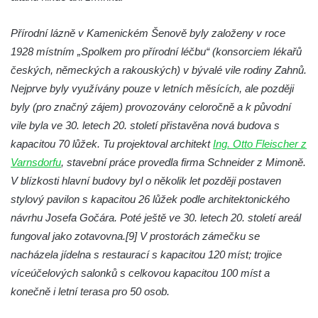
Budějovicích
Biskupská rezidence v Českých
Přírodní lázně v Kamenickém Šenově byly založeny v roce
Budějovicích
1928 místním „Spolkem pro přírodní léčbu“ (konsorciem lékařů
Dům čp. 20 ve Velešíně, zvaný U Kantůrků
českých, německých a rakouských) v bývalé vile rodiny Zahnů.
či Kaplanka
Nejprve byly využívány pouze v letních měsících, ale později
byly (pro značný zájem) provozovány celoročně a k původní
Fara v Římově
vile byla ve 30. letech 20. století přistavěna nová budova s
Budova spořitelny čp. 1127/1 a 1127/25 v
kapacitou 70 lůžek. Tu projektoval architekt
Ing. Otto Fleischer z
Rumburku
Varnsdorfu
, stavební práce provedla firma Schneider z Mimoně.
Pobočka Německé zemědělské a
V blízkosti hlavní budovy byl o několik let později postaven
průmyslové banky čp. 852/30 v Rumburku
stylový pavilon s kapacitou 26 lůžek podle architektonického
Gymnázium v Rumburku
návrhu Josefa Gočára. Poté ještě ve 30. letech 20. století areál
Budova čp. 1066/3 (Základní škola Tyršova)
fungoval jako zotavovna.[9] V prostorách zámečku se
v Rumburku
nacházela jídelna s restaurací s kapacitou 120 míst; trojice
víceúčelových salonků s celkovou kapacitou 100 míst a
Dům čp. 100/5 na Lužickém náměstí v
konečně i letní terasa pro 50 osob.
Rumburku
Dům čp. 105/10 na Lužickém náměstí v