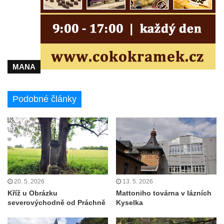
Bývalá továrna J. B. Limburger junior,
přádelny bavlny v Chotyni
Bývalá továrna Johann Schowanek, tovární
výroba dřevěného zboží v Jiřetíně pod
MANA
Bukovou
Strom života na Dymníku v Rumburku
Podobné články
Pavilon Reinerovy fresky v zámeckém
parku v Duchcově
Dřevěný altán v Teplické ulici v Duchcově
Oplocení čestného dvora zámku v
Duchcově
Fara u kostela Zvěstování Panny Marie na
20. 5. 2026
13. 5. 2026
náměstí Republiky v Duchcově
Kříž u Obrázku
Mattoniho továrna v lázních
severovýchodně od Práchně
Kyselka
Fara před kostelem svatých Petra a Pavla v
Jeníkově