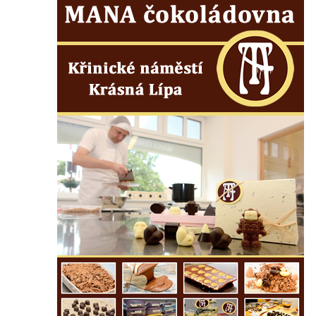
Dům obuvi Baťa v Liberci
Hotel Cristal v Železném Brodě
Spořitelna a muzeum v Železném Brodě
Spořitelna v Semilech
Dům čp. 2 v Semilech (sídlo Muzea a
Pojizerské galerie)
Obecní dům v Semilech
Pila U Lišáka u Rabštejna nad Střelou
Bývalá fara v Pražské ulici v Bochově
Fara u kostela svatých Petra a Pavla ve
Žluticích
Fuchsova vila v České Kamenici
Robert Fuchs, papírna v České Kamenici
Bývalá továrna Florian Hübel, tkalcovna u
Chřibské