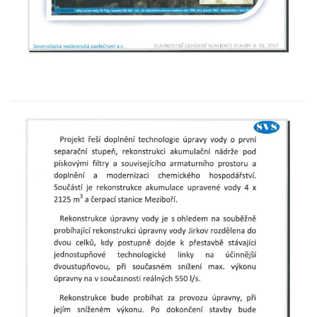
Areál Mikov v Mikulášovicích – Ignaze
Röslera synové, továrna kovového zboží
Dům správce hřbitova v Mikulášovicích
Tovární budova v Mikulášovicích – Anton
Pohl, továrna na gumové stuhy
Tovární budova čp. 478 v Mikulášovicích –
Franz Frenzel, továrna na nože
Tovární budova jižně od dolního nádraží v
Mikulášovicích – Josef Kunert & synové,
kovové a kancelářské zboží
Schodiště ke kostelu Nanebevzetí Panny
Marie ve Vilémově
Lázeňský dům čp. 82 v Lázních Libverda
Obří sud v Lázních Libverda
Lázeňský dům Jizera čp. 116 v Lázních
Libverda