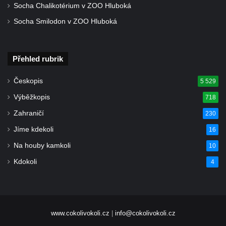
Socha Chalikotérium v ZOO Hluboká
Obřadní síň hřbitova v Kralupech nad
Socha Smilodon v ZOO Hluboká
Vltavou
Automatické mlýny
Přehled rubrik
Sluneční hodiny ve Vehlovicích
Hospodářský dvůr – Palmův statek v
Českopis
5 529
Jablonném v Podještědí-Markvarticích
Výběžkopis
718
Dům U Zlaté hvězdy čp. 11 v ulici 5. května
Zahraničí
230
v Mělníku
Jíme kdekoli
16
Dvůr Hořín
Na houby kamkoli
10
Budova vlakového nádraží Duchcov
Kdokoli
4
Budova bývalého německého gymnázia v
Duchcově
Budova gymnázia v Masarykově ulici v
Duchcově
www.cokolivokoli.cz
|
info@cokolivokoli.cz
Bývalá Odborná horní škola pro