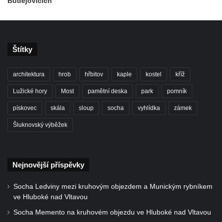
Budějovicích
Kamenice
Altán na Jehle u České Kamenice
Torzo střeleckého sloupu pod Jehlou v
Štítky
České Kamenici
Bývalá Střelnice ve Sládkově ulici v České
architektura
hrob
hřbitov
kaple
kostel
kříž
Kamenici
Lužické hory
Most
pamětní deska
park
pomník
Altán na pěšině nad Máchovou ulicí v
České Kamenici
pískovec
skála
sloup
socha
vyhlídka
zámek
Vila Franze Matzkeho v Máchově ulici v
Šluknovský výběžek
České Kamenici
Bývalý vrchnostenský špitál v České
Kamenici
Nejnovější příspěvky
Severočeské divadlo opery a baletu v Ústí
Socha Ledviny mezi kruhovým objezdem a Munickým rybníkem
nad Labem
ve Hluboké nad Vltavou
Vinice v Brné
Socha Memento na kruhovém objezdu ve Hluboké nad Vltavou
Café Henke v Rumburku