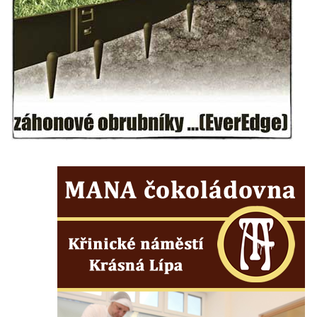
Křečanech
Budova fary ve Starých Křečanech
Skalní sklípky v Dubé (Sadová ulice)
Dům č.p. 208/80 v Dlouhé ulici v Dubé
Dům č.p. 97/85 v Dlouhé ulici v Dubé
Dům č.p. 96/87 v Dlouhé ulici v Dubé
Dům č.p. 94/91 v Dlouhé ulici v Dubé
Dům č.p. 91/97 v Dlouhé ulici v Dubé
Dům č.p. 90/99 v Dlouhé ulici v Dubé
Dům č.p. 110/94 v Dlouhé ulici v Dubé
Budova fary v Dubé
Altán v parku v ulici Požárníků v Dubé
Největší hedvábná růže světa v Sebnitz
Sušárna chmele v Dubé