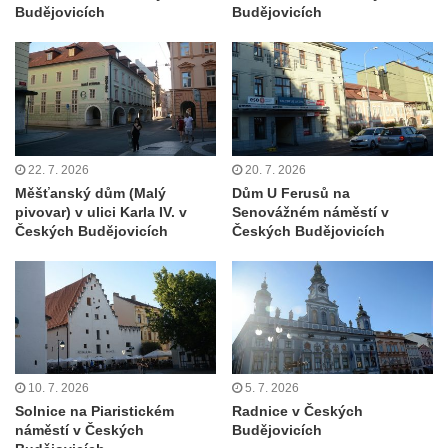
Budějovicích
Budějovicích
Bývalá venkovská usedlost (hotel RON) u
kostela svatého Mikuláše v Mikulášovicích
Fara u kostela Navštívení Panny Marie v
Lobendavě
Ambity křížové cesty u kostela svatého Jiří
ve Chřibské
22. 7. 2026
20. 7. 2026
Měšťanský dům (Malý
Dům U Ferusů na
Bývalé děkanství u kostela svatého Jiří v
pivovar) v ulici Karla IV. v
Senovážném náměstí v
Horním Slavkově
Českých Budějovicích
Českých Budějovicích
Skalní most Bastei
Mayerův gloriet v Karlových Varech
Egermannův dům čp. 100 v Novém Boru
(Pivovar Born)
Bývalá plynárna ve Hřensku
10. 7. 2026
5. 7. 2026
Budova pošty čp. 55 v Novém Boru
Solnice na Piaristickém
Radnice v Českých
náměstí v Českých
Budějovicích
Gloriet nad bývalou Střelnicí u České