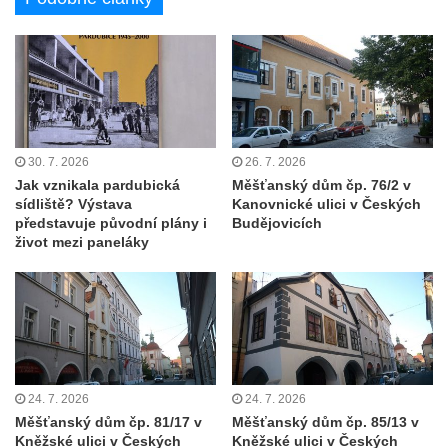
Viniční dům Kartuziánský lis v Mělníku
Barokní sýpka v Brníkově
Budova kampeličky v Podbradci
Bývalá železniční stanice Horní Jiřetín
Dům čp. 3 na Mírovém náměstí v
30. 7. 2026
26. 7. 2026
Postoloprtech
Jak vznikala pardubická
Měšťanský dům čp. 76/2 v
sídliště? Výstava
Kanovnické ulici v Českých
Budova bývalé restaurace Pod lesem čp.
představuje původní plány i
Budějovicích
2119 v Tylově ulici v Litvínově
život mezi paneláky
Rieckenova vila u textilní továrny v Šumné-
Litvínově
Textilní továrna v Šumné-Litvínově
Úpravna vody Bílý potok – Meziboří
Barokní sýpka (bývalá tvrz) v Lišnici
24. 7. 2026
24. 7. 2026
Bývalý statek čp. 14 v centru Polerad
Měšťanský dům čp. 81/17 v
Měšťanský dům čp. 85/13 v
Kněžské ulici v Českých
Kněžské ulici v Českých
Nádražní budova v Chotyni