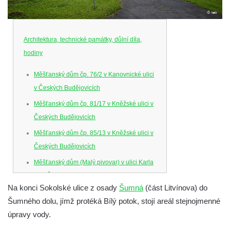
Architektura, technické památky, důlní díla,
hodiny
Měšťanský dům čp. 76/2 v Kanovnické ulici
v Českých Budějovicích
Měšťanský dům čp. 81/17 v Kněžské ulici v
Českých Budějovicích
Měšťanský dům čp. 85/13 v Kněžské ulici v
Českých Budějovicích
Měšťanský dům (Malý pivovar) v ulici Karla
IV. v Českých Budějovicích
Na konci Sokolské ulice z osady
Šumná
(část Litvínova) do
Dům U Ferusů na Senovážném náměstí v
Šumného dolu, jímž protéká Bílý potok, stojí areál stejnojmenné
Českých Budějovicích
úpravy vody.
Solnice na Piaristickém náměstí v Českých