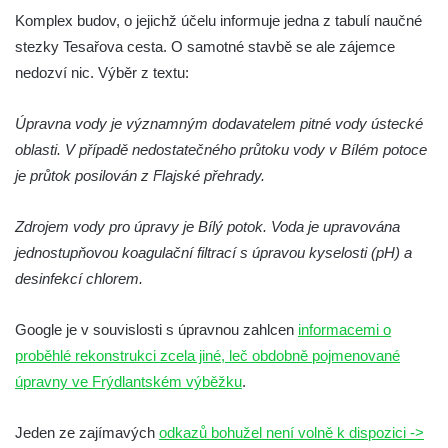
Budějovicích
Komplex budov, o jejichž účelu informuje jedna z tabulí naučné
Biskupská rezidence v Českých
stezky Tesařova cesta. O samotné stavbě se ale zájemce
Budějovicích
nedozví nic. Výběr z textu:
Dům čp. 20 ve Velešíně, zvaný U Kantůrků
Úpravna vody je významným dodavatelem pitné vody ústecké
či Kaplanka
oblasti. V případě nedostatečného průtoku vody v Bílém potoce
Fara v Římově
je průtok posilován z Flajské přehrady.
Budova spořitelny čp. 1127/1 a 1127/25 v
Rumburku
Zdrojem vody pro úpravy je Bílý potok. Voda je upravována
Pobočka Německé zemědělské a
jednostupňovou koagulační filtrací s úpravou kyselosti (pH) a
průmyslové banky čp. 852/30 v Rumburku
desinfekcí chlorem.
Gymnázium v Rumburku
Google je v souvislosti s úpravnou zahlcen
informacemi o
Budova čp. 1066/3 (Základní škola Tyršova)
proběhlé rekonstrukci zcela jiné, leč obdobně pojmenované
v Rumburku
úpravny ve Frýdlantském výběžku
.
Dům čp. 100/5 na Lužickém náměstí v
Rumburku
Jeden ze zajímavých
odkazů bohužel není volně k dispozici ->
Dům čp. 105/10 na Lužickém náměstí v