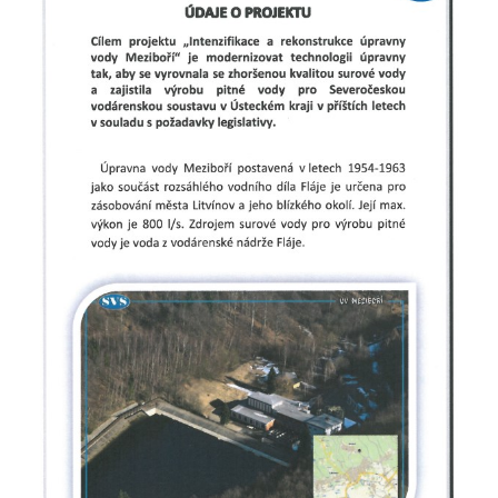
Bývalá továrna J. B. Limburger junior,
přádelny bavlny v Chotyni
Bývalá továrna Johann Schowanek, tovární
výroba dřevěného zboží v Jiřetíně pod
Bukovou
Strom života na Dymníku v Rumburku
Pavilon Reinerovy fresky v zámeckém
parku v Duchcově
Dřevěný altán v Teplické ulici v Duchcově
Oplocení čestného dvora zámku v
Duchcově
Fara u kostela Zvěstování Panny Marie na
náměstí Republiky v Duchcově
Fara před kostelem svatých Petra a Pavla v
Jeníkově