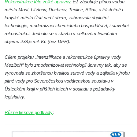
Rekonstrukce této velké úpravny
, jež zásobuje pitnou vodou
Dům obuvi Baťa v Liberci
města Most, Litvínov, Duchcov, Teplice, Bílina, a částečně i
krajské město Ústí nad Labem, zahrnovala doplnění
Hotel Cristal v Železném Brodě
technologie, modernizaci chemického hospodářství, i stavební
Spořitelna a muzeum v Železném Brodě
rekonstrukci. Jednalo se o stavbu v celkovém finančním
Spořitelna v Semilech
objemu 238,5 mil. Kč (bez DPH).
Dům čp. 2 v Semilech (sídlo Muzea a
Pojizerské galerie)
Cílem projektu „Intenzifikace a rekonstrukce úpravny vody
Obecní dům v Semilech
Meziboří“ bylo zmodernizovat technologii úpravny tak, aby se
vyrovnala se zhoršenou kvalitou surové vody a zajistila výrobu
Pila U Lišáka u Rabštejna nad Střelou
pitné vody pro Severočeskou vodárenskou soustavu v
Bývalá fara v Pražské ulici v Bochově
Ústeckém kraji v příštích letech v souladu s požadavky
Fara u kostela svatých Petra a Pavla ve
legislativy.
Žluticích
Fuchsova vila v České Kamenici
Různé tiskové podklady
:
Robert Fuchs, papírna v České Kamenici
Bývalá továrna Florian Hübel, tkalcovna u
Chřibské