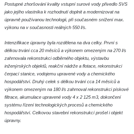
Postupné zhoršování kvality vstupní surové vody přivedlo SVS
Dům čp. 26 ve Velenicích
jako jejího vlastníka k rozhodnutí doplnit a modernizovat na
Dům čp. 31 ve Velenicích
úpravně používanou technologii, při současném snížení max.
Dům čp. 121 ve Velenicích
výkonu na v současnosti reálných 550 l/s.
Dům čp. 155 ve Velenicích
Intenzifikace úpravny byla rozdělena na dva celky. První s
Dům čp. 33 – bývalá škola ve Velenicích
délkou trvání cca 20 měsíců a výkonem omezeným na 270 l/s
Bývalá fara ve Velenicích
zahrnovala rekonstrukci odběrného objektu, výstavbu
Dům ev.č. 26 ve Velenicích
inženýrských objektů, reakční nádrže a flotace, rekonstrukci
Dům čp. 68 ve Velenicích
čerpací stanice, vodojemu upravené vody a chemického
Dům čp. 67 ve Svojkově
hospodářství. Druhý celek s délkou trvání cca 14 měsíců a
Torzo domu čp. 6 ve Svojkově
výkonem omezeným na 180 l/s zahrnoval rekonstrukci pískové
filtrace, akumulace upravené vody 4 x 2 125 m3, dokončení
Městské divadlo Chomutov
systému řízení technologických procesů a chemického
Ludwig Breitfeld, výroba prýmků – dnes
hospodářství. Celkovou stavební rekonstrukcí prošel i objekt
Pivovar Chalupník v Perštejně
úpravny.
Spořitelna v Turnově
Hostinec ve Svojkově