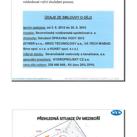
Lázeňský dům Depandance Vodoléčba čp.
113 v Lázních Libverda
Dům čp. 94 na náměstí T. G. Masaryka ve
Frýdlantu
Dům čp. 104 na náměstí T. G. Masaryka ve
Frýdlantu
Dům čp. 102 na náměstí T. G. Masaryka ve
Frýdlantu
Dům čp. 2 zvaný Na Panské zvůli na
náměstí T. G. Masaryka ve Frýdlantu
Dům čp. 95 na náměstí T. G. Masaryka ve
Frýdlantu
Dům čp. 43 v Havlíčkově ulici ve Frýdlantu
Dům čp. 42 v Havlíčkově ulici ve Frýdlantu
Dvojdům čp. 92 a 93 (hotel Bílý kůň) na