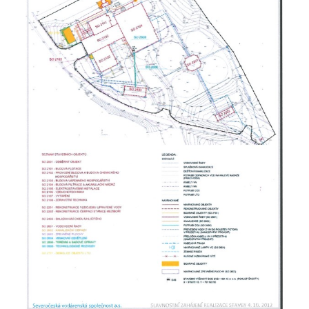
náměstí T. G. Masaryka ve Frýdlantu
Dům čp. 3 na náměstí T. G. Masaryka ve
Frýdlantu
Bývalý špitál čp. 176 ve Frýdlantu
Dům ev.č. 89 v Benešově ulici ve Sloupu v
Čechách
Dům čp. 79 v Mlýnské ulici ve Sloupu v
Čechách
Dům čp. 134 v Mlýnské ulici ve Sloupu v
Čechách
Dům čp. 101 v ulici Ke Hradu ve Sloupu v
Čechách
Dům čp. 102 v Potoční ulici ve Sloupu v
Čechách
Dům čp. 109 v ulici Ke Hradu ve Sloupu v
Čechách