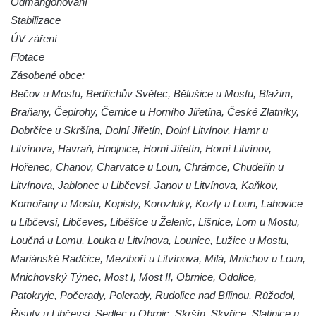
Odmangonování
Dům Stallburg v lázních Kyselka
Stabilizace
Vilemínka (Vilemínin dvůr) v lázních
ÚV záření
Kyselka
Flotace
Švýcarský dvůr v lázních Kyselka
Zásobené obce:
Jindřichův dvůr v lázních Kyselka
Bečov u Mostu, Bedřichův Světec, Bělušice u Mostu, Blažim,
Braňany, Čepirohy, Černice u Horního Jiřetína, České Zlatníky,
Altán v lázních Kyselka
Dobrčice u Skršína, Dolní Jiřetín, Dolní Litvínov, Hamr u
Mattoniho vila v lázních Kyselka
Litvínova, Havraň, Hnojnice, Horní Jiřetín, Horní Litvínov,
Bývalý Štichlův Mlýn u Andělské Hory
Hořenec, Chanov, Charvatce u Loun, Chrámce, Chudeřín u
Bývalý Hotel Central v Bečově nad Teplou
Litvínova, Jablonec u Libčevsi, Janov u Litvínova, Kaňkov,
Dům čp. 254 v Krásné Lípě (kavárna u
Komořany u Mostu, Kopisty, Korozluky, Kozly u Loun, Lahovice
Frinda)
u Libčevsi, Libčeves, Liběšice u Želenic, Lišnice, Lom u Mostu,
Loučná u Lomu, Louka u Litvínova, Lounice, Lužice u Mostu,
Wolfrumova vila v Ústí nad Labem
Mariánské Radčice, Meziboří u Litvínova, Milá, Mnichov u Loun,
Hotel Vladimir v Ústí nad Labem
Mnichovský Týnec, Most I, Most II, Obrnice, Odolice,
Budova Oblastního muzea v Ústí nad
Patokryje, Počerady, Polerady, Rudolice nad Bílinou, Růžodol,
Labem (bývalá Obecná a měšťanská škola)
Řisuty u Libčevsi, Sedlec u Obrnic, Skršín, Skyřice, Slatinice u