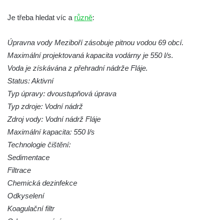
Rumburku
Je třeba hledat víc a
různě
:
Dům čp. 103/8 na Lužickém náměstí v
Rumburku
Úpravna vody Meziboří zásobuje pitnou vodou 69 obcí.
Dům čp. 101/6 na Lužickém náměstí v
Maximální projektovaná kapacita vodárny je 550 l/s.
Rumburku
Voda je získávána z přehradní nádrže Fláje.
Status: Aktivní
Dům čp. 104/9 na Lužickém náměstí v
Typ úpravy: dvoustupňová úprava
Rumburku
Typ zdroje: Vodní nádrž
Dům čp. 102/7 na Lužickém náměstí v
Zdroj vody: Vodní nádrž Fláje
Rumburku
Maximální kapacita: 550 l/s
Dům čp. 99/4 na Lužickém náměstí v
Technologie čištění:
Rumburku (tiskárna Heinricha Pfeifera)
Sedimentace
Bývalý špitál v Teplé
Filtrace
Josef Meisel jun., tkalcovna a barevna u
Chemická dezinfekce
Dolního Podluží
Odkyselení
Koagulační filtr
Mattoniho továrna v lázních Kyselka