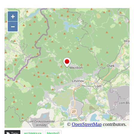
Dům čp. 211 v Tkalcovské ulici v Novém
Boru
Dům čp. 206 v Tkalcovské ulici v Novém
Boru
Dům čp. 139 ve Špálově ulici v Novém Boru
Dům čp. 132 ve Sloupské ulici v Novém
Boru
Dům čp. 129 ve Sloupské ulici v Novém
Boru
Dům čp. 109 v Kalinově ulici v Novém Boru
Dům čp. 107 v Kalinově ulici v Novém Boru
Dům čp. 46 v ulici T. G. Masaryka v Novém
Boru
Dům čp. 106 v Kalinově ulici v Novém Boru
(informační středisko)
Kittelův dům čp. 101 v Novém Boru
Tagy
architektura
Meziboří