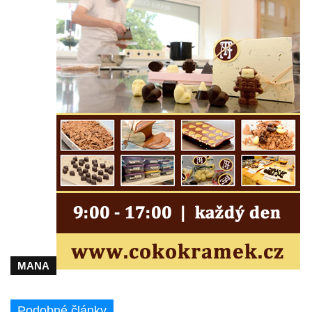
Dům čp. 12 na Tyršově náměstí v Cítolibech
Bývalý špitál čp. 60 v Cítolibech
Dělnický dům čp. 219 v Cítolibech
Zemědělský dvůr zvaný Ovčín čp. 26 v
Cítolibech
Bývalý cukrovar Chlumčany
Sluneční hodiny u domu čp. 14 v
Chlumčanech
Dělnický dům ve Veltěži
Kleinův statek v Konětopech
Památník bývalého nádraží Strupčice
zaniklé místní železniční dráhy Počerady –
Vrskmaň
MANA
Fara u kostela svaté Kateřiny Alexandrijské
ve Sloupu v Čechách
Dům č.ev. 124 v Janově-Novém Boru
Podobné články