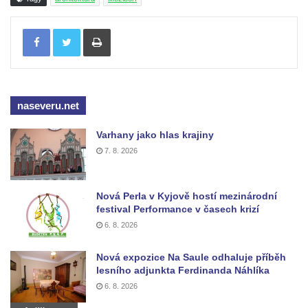
Hornický dům Sokolov
Tisknout
Dům kultury Ostrov
Venkovské usedlosti Nový Drahov
Fuchsova vila v Kraslicích
Katova ulička v Kadani
naseveru.net
Kittelův dům v Krásné u Pěnčína
Varhany jako hlas krajiny
Fara u kostela svatého Josefa v Krásné u
7. 8. 2026
Pěnčína
Altán v parku u školy v Teplicích nad Metují
Nová Perla v Kyjově hostí mezinárodní
Krakonošovy schody v Teplicích nad Metují
festival Performance v časech krizí
Kubečkova fara čp. 54 v Machovské Lhotě
6. 8. 2026
Vila Landhaus čp. 1230/6 v ulici Pod
Nová expozice Na Saule odhaluje příběh
Doubravkou v Teplicích
lesního adjunkta Ferdinanda Náhlíka
Jirschova vila čp. 1348/10 v ulici Pod
6. 8. 2026
Doubravkou v Teplicích