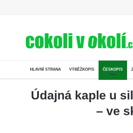
HLAVNÍ STRANA
VÝBĚŽKOPIS
ČESKOPIS
Údajná kaple u si
– ve s