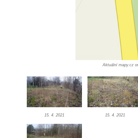
Dům čp. 175 ve Chřibské
Dům čp. 30 ve Chřibské
Dům čp. 182 ve Chřibské
Dům čp. 10 ve Chřibské
Budova základní školy v Lužci nad Vltavou
Dům čp. 11 v Hrobčicích
Aktuální mapy.cz on
Budova stáčírny Bílina-Kyselka
Rodný dům Josefa Hory v Dobříni
Královská mincovna v Jáchymově
Chudobinec Franze Preidla v České
Kamenici
Dům čp. 26 ve Velenicích
15. 4. 2021
15. 4. 2021
Dům čp. 31 ve Velenicích
Dům čp. 121 ve Velenicích