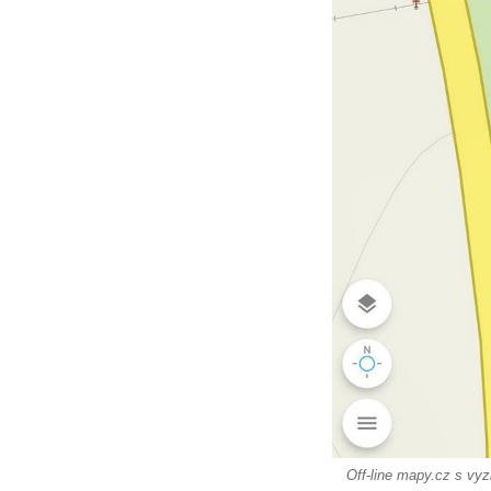
Dům čp. 101/6 na Lužickém náměstí v
Rumburku
Dům čp. 104/9 na Lužickém náměstí v
Rumburku
Dům čp. 102/7 na Lužickém náměstí v
Rumburku
Dům čp. 99/4 na Lužickém náměstí v
Rumburku (tiskárna Heinricha Pfeifera)
Bývalý špitál v Teplé
Josef Meisel jun., tkalcovna a barevna u
Dolního Podluží
Mattoniho továrna v lázních Kyselka
Dům Stallburg v lázních Kyselka
Vilemínka (Vilemínin dvůr) v lázních
Kyselka
Off-line mapy.cz s vyz
Švýcarský dvůr v lázních Kyselka