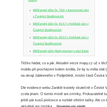
hodiny
Měšťanský dům čp. 76/2 v Kanovnické ulici
v Českých Budějovicích
Měšťanský dům čp. 81/17 v Kněžské ulici v
Českých Budějovicích
Měšťanský dům čp. 85/13 v Kněžské ulici v
Českých Budějovicích
Měšťanský dům (Malý pivovar) v ulici Karla
IV. v Českých Budějovicích
Těžko hádat, co a jak. Aktuální verze mapy.cz už v těc
Dům U Ferusů na Senovážném náměstí v
mobilu při procházení kolem tvrdila, že by tu měla stát 
Českých Budějovicích
na okraji Jablonného v Podještědí, místní části Česká 
Solnice na Piaristickém náměstí v Českých
Budějovicích
Dle evidence webu Zaniklé kostely skutečně v České 
Biskupská rezidence v Českých
zcela jinam. O tomto místě ani zmínky. Prokazatelně 
Budějovicích
ještě pár kusů pískovce a rozbité střešní tašky. Ale co
Dům čp. 20 ve Velešíně, zvaný U Kantůrků
aktuálně ani zmínka…
Neumím víc zjistit.