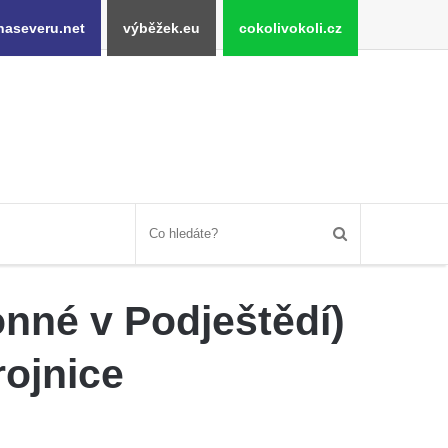
naseveru.net
výběžek.eu
cokolivokoli.cz
onné v Podještědí)
rojnice