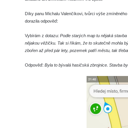
či Kaplanka
Díky panu Michalu Valenčíkovi, tvůrci výše zmíněného 
Fara v Římově
dorazila odpověď:
Budova spořitelny čp. 1127/1 a 1127/25 v
Rumburku
Vybírám z dotazu:
Podle starých map tu nějaká stavba 
Pobočka Německé zemědělské a
nějakou věžičku. Tak si říkám, že to skutečně mohla bý
průmyslové banky čp. 852/30 v Rumburku
zbořen až před pár lety, pozemek patří městu, tak třeba
Gymnázium v Rumburku
Odpověď:
Byla to bývalá hasičská zbrojnice. Stavba by
Budova čp. 1066/3 (Základní škola Tyršova)
v Rumburku
Dům čp. 100/5 na Lužickém náměstí v
Rumburku
Dům čp. 105/10 na Lužickém náměstí v
Rumburku
Dům čp. 103/8 na Lužickém náměstí v
Rumburku