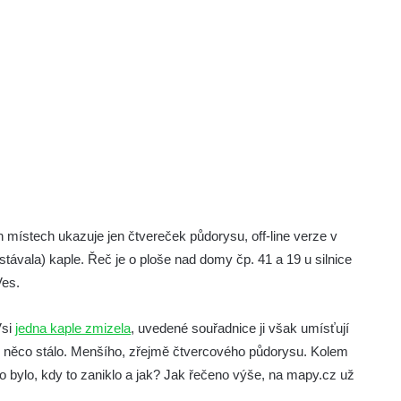
h místech ukazuje jen čtvereček půdorysu, off-line verze v
(stávala) kaple. Řeč je o ploše nad domy čp. 41 a 19 u silnice
Ves.
Vsi
jedna kaple zmizela
, uvedené souřadnice ji však umísťují
tu něco stálo. Menšího, zřejmě čtvercového půdorysu. Kolem
 to bylo, kdy to zaniklo a jak? Jak řečeno výše, na mapy.cz už