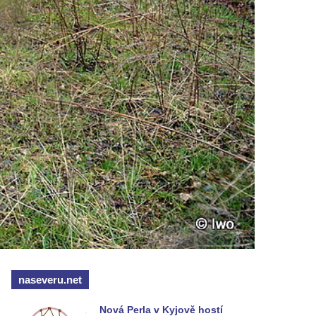
naseveru.net
Nová Perla v Kyjově hostí