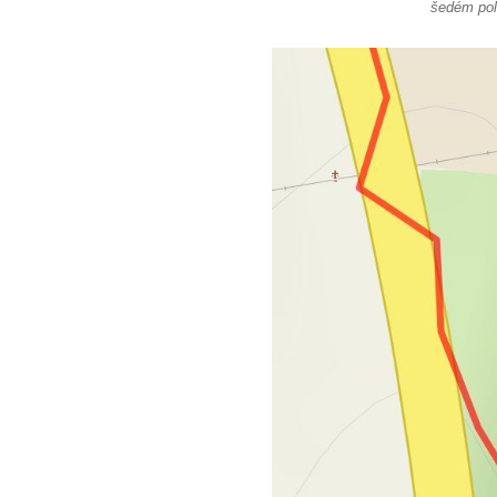
šedém poli
Jindřichův dvůr v lázních Kyselka
Altán v lázních Kyselka
Mattoniho vila v lázních Kyselka
Bývalý Štichlův Mlýn u Andělské Hory
Bývalý Hotel Central v Bečově nad Teplou
Dům čp. 254 v Krásné Lípě (kavárna u
Frinda)
Wolfrumova vila v Ústí nad Labem
Hotel Vladimir v Ústí nad Labem
Budova Oblastního muzea v Ústí nad
Labem (bývalá Obecná a měšťanská škola)
Vodní elektrárna Spálov na řece Jizeře
Torzo střeleckého sloupu ve Chřibské
Budova ZŠ a MŠ Tadeáše Haenkeho
Chřibská čp. 280