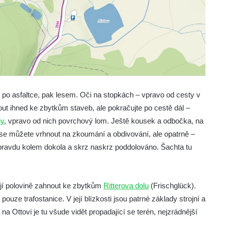
o asfaltce, pak lesem. Oči na stopkách – vpravo od cesty v
t ihned ke zbytkům staveb, ale pokračujte po cestě dál –
ny
, vpravo od nich povrchový lom. Ještě kousek a odbočka, na
 se můžete vrhnout na zkoumání a obdivování, ale opatrně –
u opravdu kolem dokola a skrz naskrz poddolováno. Šachta tu
její polovině zahnout ke zbytkům
Ritterova dolu
(Frischglück).
uze trafostanice. V její blízkosti jsou patrné základy strojní a
a Ottovi je tu všude vidět propadající se terén, nejzrádnější