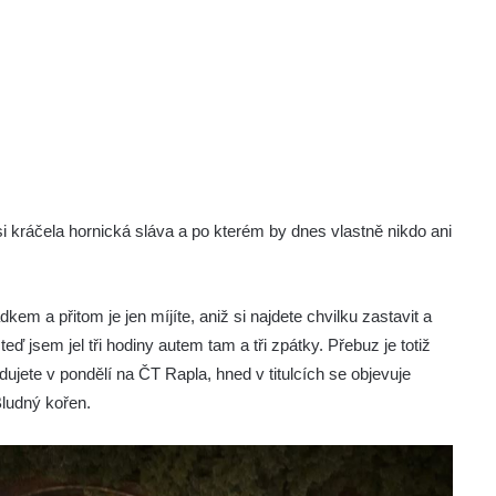
kráčela hornická sláva a po kterém by dnes vlastně nikdo ani
em a přitom je jen míjíte, aniž si najdete chvilku zastavit a
teď jsem jel tři hodiny autem tam a tři zpátky. Přebuz je totiž
dujete v pondělí na ČT Rapla, hned v titulcích se objevuje
Bludný kořen.