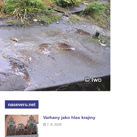
naseveru.net
Varhany jako hlas krajiny
7. 8. 2026