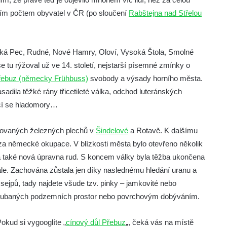
ším počtem obyvatel v ČR (po sloučení
Rabštejna nad Střelou
oká Pec, Rudné, Nové Hamry, Oloví, Vysoká Štola, Smolné
e tu rýžoval už ve 14. století, nejstarší písemné zmínky o
řebuz (německy Frühbuss)
svobody a výsady horního města.
adila těžké rány třicetileté válka, odchod luteránských
ící se hladomory…
cínovaných železných plechů v
Šindelové
a Rotavě. K dalšímu
 za německé okupace. V blízkosti města bylo otevřeno několik
la také nová úpravna rud. S koncem války byla těžba ukončena
le. Zachována zůstala jen díky naslednému hledání uranu a
 sejpů, tady najdete všude tzv. pinky – jamkovité nebo
 vyrubaných podzemních prostor nebo povrchovým dobýváním.
Pokud si vygooglíte „
cínový důl Přebuz
„, čeká vás na místě