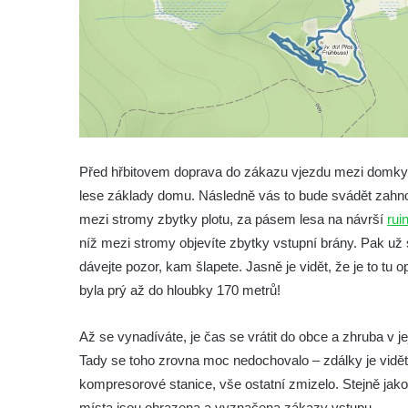
Dům čp. 30 ve Chřibské
Dům čp. 182 ve Chřibské
Dům čp. 10 ve Chřibské
Budova základní školy v Lužci nad Vltavou
Dům čp. 11 v Hrobčicích
Budova stáčírny Bílina-Kyselka
Před hřbitovem doprava do zákazu vjezdu mezi domky p
Rodný dům Josefa Hory v Dobříni
lese základy domu. Následně vás to bude svádět zahnou
Královská mincovna v Jáchymově
mezi stromy zbytky plotu, za pásem lesa na návrší
rui
Chudobinec Franze Preidla v České
níž mezi stromy objevíte zbytky vstupní brány. Pak už
Kamenici
dávejte pozor, kam šlapete. Jasně je vidět, že je to t
Dům čp. 26 ve Velenicích
byla prý až do hloubky 170 metrů!
Dům čp. 31 ve Velenicích
Až se vynadíváte, je čas se vrátit do obce a zhruba v 
Dům čp. 121 ve Velenicích
Tady se toho zrovna moc nedochovalo – zdálky je vidět po
Dům čp. 155 ve Velenicích
kompresorové stanice, vše ostatní zmizelo. Stejně jako n
Dům čp. 33 – bývalá škola ve Velenicích
místa jsou ohrazena a vyznačena zákazy vstupu.