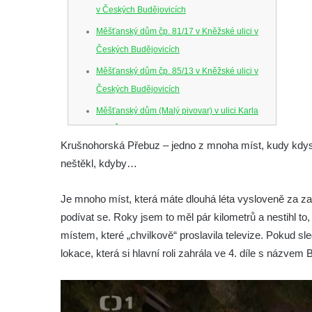
v Českých Budějovicích
Měšťanský dům čp. 81/17 v Kněžské ulici v
Českých Budějovicích
Měšťanský dům čp. 85/13 v Kněžské ulici v
Českých Budějovicích
Měšťanský dům (Malý pivovar) v ulici Karla
IV. v Českých Budějovicích
Krušnohorská Přebuz – jedno z mnoha míst, kudy kdysi 
Dům U Ferusů na Senovážném náměstí v
neštěkl, kdyby…
Českých Budějovicích
Solnice na Piaristickém náměstí v Českých
Je mnoho míst, která máte dlouhá léta vysloveně za zadk
Budějovicích
podívat se. Roky jsem to měl pár kilometrů a nestihl to, 
Biskupská rezidence v Českých
místem, které „chvilkově“ proslavila televize. Pokud sle
Budějovicích
lokace, která si hlavní roli zahrála ve 4. díle s názvem 
Dům čp. 20 ve Velešíně, zvaný U Kantůrků
či Kaplanka
Fara v Římově