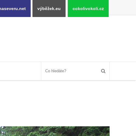
naseveru.net
výběžek.eu
cokolivokoli.cz