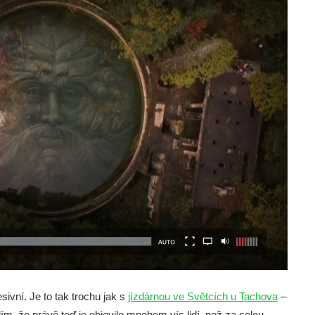
ivní. Je to tak trochu jak s
jízdárnou ve Světcích u Tachova
–
slím, že právě teď je objevilo mnohem víc lidí, než za celou