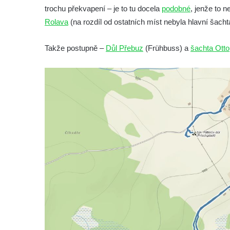
Altán v lázních Kyselka
trochu překvapení – je to tu docela
podobné
, jenže to n
Mattoniho vila v lázních Kyselka
Rolava
(na rozdíl od ostatních míst nebyla hlavní šachta
Bývalý Štichlův Mlýn u Andělské Hory
Takže postupně –
Důl Přebuz
(Frühbuss) a
šachta Otto
Bývalý Hotel Central v Bečově nad Teplou
Dům čp. 254 v Krásné Lípě (kavárna u
Frinda)
Wolfrumova vila v Ústí nad Labem
Hotel Vladimir v Ústí nad Labem
Budova Oblastního muzea v Ústí nad
Labem (bývalá Obecná a měšťanská škola)
Vodní elektrárna Spálov na řece Jizeře
Torzo střeleckého sloupu ve Chřibské
Budova ZŠ a MŠ Tadeáše Haenkeho
Chřibská čp. 280
Dům čp. 175 ve Chřibské