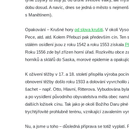
Dům čp. 104/9 na Lužickém náměstí v
dobu dosud. A navíc, dnes se jedná o město s nejmen
Rumburku
s Manětínem).
Dům čp. 102/7 na Lužickém náměstí v
Rumburku
Opakování – Krušné hory
od slova krušiti
. V okolí Vys
Dům čp. 99/4 na Lužickém náměstí v
Pece, atd. atd. Kolem Přebuzi pak především cín. Ten s
Rumburku (tiskárna Heinricha Pfeifera)
stálém osídlení jsou z roku 1542 a roku 1553 získala
P
Roku 1556 zde byl zřízen horní úřad. Rozkvětu obce zas
Bývalý špitál v Teplé
horníků a sklářů do Saska, morové epidemie a opakuj
Josef Meisel jun., tkalcovna a barevna u
Dolního Podluží
K oživení těžby v 17. a 18. století přispěla výroba po
Mattoniho továrna v lázních Kyselka
obnovení těžby došlo roku 1933 a dolování vyvrcholilo
Dům Stallburg v lázních Kyselka
šachet – např. Otto, Hlavní, Ritterova. Vybudována by
Vilemínka (Vilemínin dvůr) v lázních
a po vysídlení původního obyvatelstva měla obec namá
Kyselka
dalších ložisek cínu. Tak jako je okolí Božího Daru plné
trychtýřovité prohlubně terénu, vznikající zavalením
Švýcarský dvůr v lázních Kyselka
Jindřichův dvůr v lázních Kyselka
Nu, a jsme u toho – důsledná příprava se totiž vyplatí. 