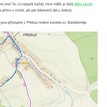
ení ono! To, co nejspíš každý chce vidět, je (byl)
důlní závod
 přímo v místě, ale pár kilometrů dál u Jelení).
jsou přístupné z Přebuzi kolem kostela sv. Bartoloměje.