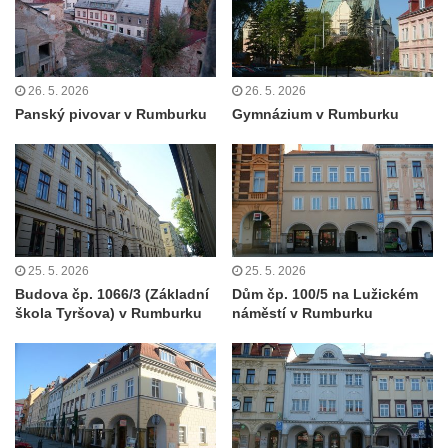
přádelny bavlny v Chotyni
Bývalá továrna Johann Schowanek, tovární
výroba dřevěného zboží v Jiřetíně pod
26. 5. 2026
26. 5. 2026
Bukovou
Panský pivovar v Rumburku
Gymnázium v Rumburku
Strom života na Dymníku v Rumburku
Pavilon Reinerovy fresky v zámeckém
parku v Duchcově
Dřevěný altán v Teplické ulici v Duchcově
Oplocení čestného dvora zámku v
25. 5. 2026
25. 5. 2026
Duchcově
Budova čp. 1066/3 (Základní
Dům čp. 100/5 na Lužickém
Fara u kostela Zvěstování Panny Marie na
škola Tyršova) v Rumburku
náměstí v Rumburku
náměstí Republiky v Duchcově
Fara před kostelem svatých Petra a Pavla v
Jeníkově
Areál Mikov v Mikulášovicích – Ignaze