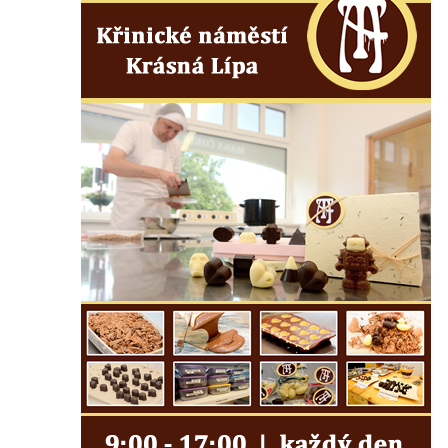
Dům čp. 31 ve Velenicích
Dům čp. 121 ve Velenicích
Dům čp. 155 ve Velenicích
Dům čp. 33 – bývalá škola ve Velenicích
Bývalá fara ve Velenicích
Dům ev.č. 26 ve Velenicích
Dům čp. 68 ve Velenicích
Dům čp. 67 ve Svojkově
Torzo domu čp. 6 ve Svojkově
Městské divadlo Chomutov
Ludwig Breitfeld, výroba prýmků – dnes
Pivovar Chalupník v Perštejně
Spořitelna v Turnově
Hostinec ve Svojkově
Dům obuvi Baťa v Liberci