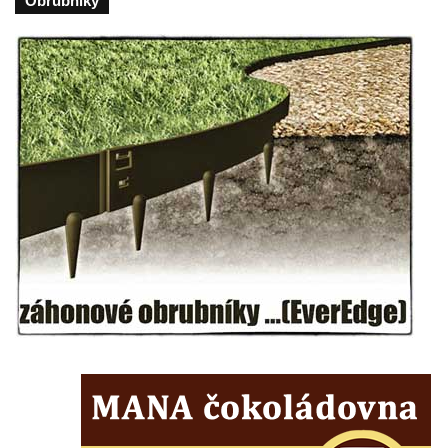
Obrubniky
Torzo střeleckého sloupu ve Chřibské
Budova ZŠ a MŠ Tadeáše Haenkeho
Chřibská čp. 280
Dům čp. 175 ve Chřibské
Dům čp. 30 ve Chřibské
Dům čp. 182 ve Chřibské
Dům čp. 10 ve Chřibské
Budova základní školy v Lužci nad Vltavou
Dům čp. 11 v Hrobčicích
Budova stáčírny Bílina-Kyselka
Rodný dům Josefa Hory v Dobříni
Královská mincovna v Jáchymově
Chudobinec Franze Preidla v České
Kamenici
Dům čp. 26 ve Velenicích