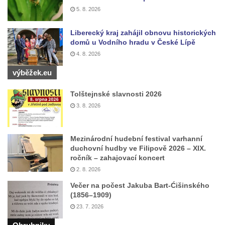
Vilemínka (Vilemínin dvůr) v lázních
5. 8. 2026
Kyselka
Švýcarský dvůr v lázních Kyselka
Liberecký kraj zahájil obnovu historických
domů u Vodního hradu v České Lípě
Jindřichův dvůr v lázních Kyselka
4. 8. 2026
Altán v lázních Kyselka
výběžek.eu
Mattoniho vila v lázních Kyselka
Bývalý Štichlův Mlýn u Andělské Hory
Tolštejnské slavnosti 2026
3. 8. 2026
Bývalý Hotel Central v Bečově nad Teplou
Dům čp. 254 v Krásné Lípě (kavárna u
Frinda)
Mezinárodní hudební festival varhanní
duchovní hudby ve Filipově 2026 – XIX.
Wolfrumova vila v Ústí nad Labem
ročník – zahajovací koncert
Hotel Vladimir v Ústí nad Labem
2. 8. 2026
Budova Oblastního muzea v Ústí nad
Večer na počest Jakuba Bart-Ćišinského
(1856–1909)
Labem (bývalá Obecná a měšťanská škola)
23. 7. 2026
Vodní elektrárna Spálov na řece Jizeře