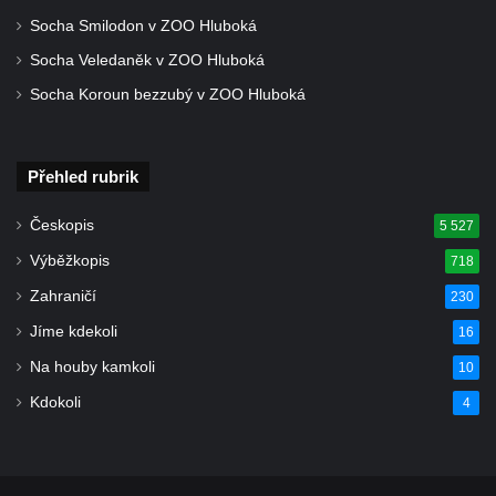
113 v Lázních Libverda
Socha Smilodon v ZOO Hluboká
Dům čp. 94 na náměstí T. G. Masaryka ve
Socha Veledaněk v ZOO Hluboká
Frýdlantu
Socha Koroun bezzubý v ZOO Hluboká
Dům čp. 104 na náměstí T. G. Masaryka ve
Frýdlantu
Přehled rubrik
Dům čp. 102 na náměstí T. G. Masaryka ve
Frýdlantu
Českopis
5 527
Dům čp. 2 zvaný Na Panské zvůli na
Výběžkopis
718
náměstí T. G. Masaryka ve Frýdlantu
Zahraničí
230
Dům čp. 95 na náměstí T. G. Masaryka ve
Jíme kdekoli
16
Frýdlantu
Na houby kamkoli
Dům čp. 43 v Havlíčkově ulici ve Frýdlantu
10
Dům čp. 42 v Havlíčkově ulici ve Frýdlantu
Kdokoli
4
Dvojdům čp. 92 a 93 (hotel Bílý kůň) na
náměstí T. G. Masaryka ve Frýdlantu