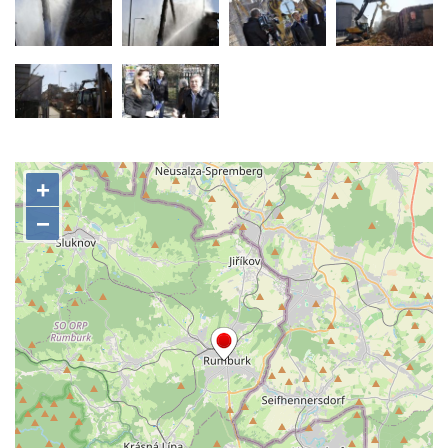
Biskupská rezidence v Českých
Budějovicích
Dům čp. 20 ve Velešíně, zvaný U Kantůrků
či Kaplanka
Fara v Římově
Budova spořitelny čp. 1127/1 a 1127/25 v
Rumburku
Pobočka Německé zemědělské a
průmyslové banky čp. 852/30 v Rumburku
Gymnázium v Rumburku
Budova čp. 1066/3 (Základní škola Tyršova)
v Rumburku
Dům čp. 100/5 na Lužickém náměstí v
Rumburku
Dům čp. 105/10 na Lužickém náměstí v
Rumburku