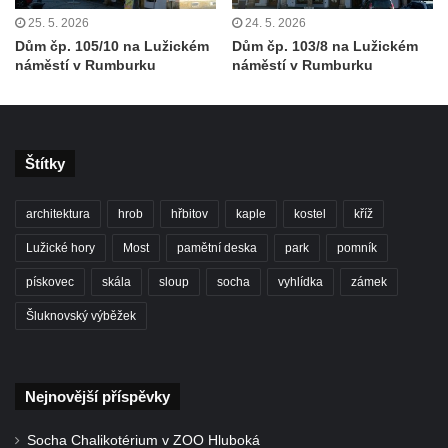
Röslera synové, továrna kovového zboží
25. 5. 2026
24. 5. 2026
Dům správce hřbitova v Mikulášovicích
Dům čp. 105/10 na Lužickém
Dům čp. 103/8 na Lužickém
náměstí v Rumburku
náměstí v Rumburku
Tovární budova v Mikulášovicích – Anton
Pohl, továrna na gumové stuhy
Tovární budova čp. 478 v Mikulášovicích –
Franz Frenzel, továrna na nože
Štítky
Tovární budova jižně od dolního nádraží v
Mikulášovicích – Josef Kunert & synové,
architektura
hrob
hřbitov
kaple
kostel
kříž
kovové a kancelářské zboží
Lužické hory
Most
pamětní deska
park
pomník
Schodiště ke kostelu Nanebevzetí Panny
pískovec
skála
sloup
socha
vyhlídka
zámek
Marie ve Vilémově
Šluknovský výběžek
Lázeňský dům čp. 82 v Lázních Libverda
Obří sud v Lázních Libverda
Lázeňský dům Jizera čp. 116 v Lázních
Nejnovější příspěvky
Libverda
Lázeňský dům Depandance Vodoléčba čp.
Socha Chalikotérium v ZOO Hluboká