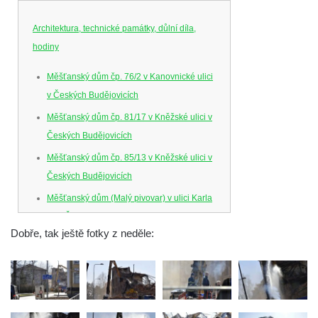
Architektura, technické památky, důlní díla,
hodiny
Měšťanský dům čp. 76/2 v Kanovnické ulici
v Českých Budějovicích
Měšťanský dům čp. 81/17 v Kněžské ulici v
Českých Budějovicích
Měšťanský dům čp. 85/13 v Kněžské ulici v
Českých Budějovicích
Měšťanský dům (Malý pivovar) v ulici Karla
IV. v Českých Budějovicích
Dobře, tak ještě fotky z neděle:
Dům U Ferusů na Senovážném náměstí v
Českých Budějovicích
Solnice na Piaristickém náměstí v Českých
Budějovicích