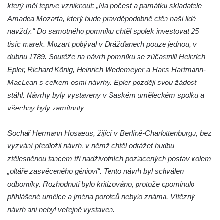
který měl teprve vzniknout: „Na počest a památku skladatele
Kamenná nádrž na vodu na hřbitově v
Amadea Mozarta, který bude pravděpodobně ctěn naši lidé
Zabrušanech
navždy.“ Do samotného pomníku chtěl spolek investovat 25
Kašna v zámecké zahradě v Duchcově
tisíc marek. Mozart pobýval v Drážďanech pouze jednou, v
Kamenná nádrž na vodu II. na hřbitově ve
dubnu 1789. Soutěže na návrh pomníku se zúčastnili Heinrich
Šluknově
Epler, Richard König, Heinrich Wedemeyer a Hans Hartmann-
Kamenná nádrž na vodu I. na hřbitově ve
MacLean s celkem osmi návrhy. Epler později svou žádost
Šluknově
stáhl. Návrhy byly vystaveny v Saském uměleckém spolku a
všechny byly zamítnuty.
Kamenná nádrž na vodu II. na hřbitově ve
Chřibské
Sochař Hermann Hosaeus, žijící v Berlíně-Charlottenburgu, bez
Kamenná nádrž na vodu I. na hřbitově ve
vyzvání předložil návrh, v němž chtěl odrážet hudbu
Chřibské
ztělesněnou tancem tří nadživotních pozlacených postav kolem
Kašna Tritonů na náměstí Republiky v
„oltáře zasvěceného géniovi“. Tento návrh byl schválen
Olomouci
odborníky. Rozhodnutí bylo kritizováno, protože opominulo
Studna s kovanou mříží na Velkém náměstí
přihlášené umělce a jména porotců nebylo známa. Vítězný
v Hradci Králové
návrh ani nebyl veřejně vystaven.
Kašna se sousoším Vinobraní na náměstí