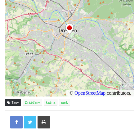
Kašna pramene Žába v Kamenickém
Šenově
Kašna pramene Antala Staška na Riegrově
stezce u Spálova
Kašna před bývalým hotelem lázní Karlovo
údolí u Šluknova
Cechovní kašna v Kamenné ulici v Chebu
Kašna na náměstí Dr. E. Beneše v Jirkově
Kašna se sochou Odyssea na zámku
Červený Hrádek
Kašna se sochou Polyfema na zámku
Červený Hrádek
Tagy
Drážďany
kašna
park
Kašna s vodotrysky ve Valdštejnské
Tisknout
zahradě v Praze
Kašna se sochou Venuše a Amora ve
Valdštejnské zahradě v Praze