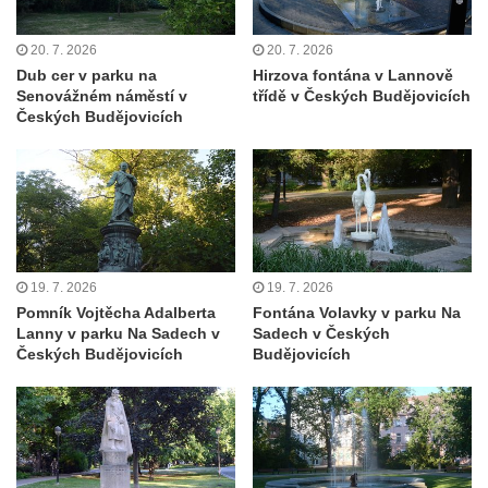
náměstí v Mostě
20. 7. 2026
20. 7. 2026
Fontána s růží u Městského divadla v Mostě
Dub cer v parku na
Hirzova fontána v Lannově
Fontána u křižovatky třídy Budovatelů a
Senovážném náměstí v
třídě v Českých Budějovicích
Českých Budějovicích
Radniční v Mostě
Fontána u základní umělecké školy
Floriána Leopolda Gassmanna v Mostě
Fontána na náměstí ČSA v Terezíně
Fontána na Václavském náměstí v
Lovosicích
19. 7. 2026
19. 7. 2026
Kašna v parku u Obecního úřadu v
Pomník Vojtěcha Adalberta
Fontána Volavky v parku Na
Lanny v parku Na Sadech v
Sadech v Českých
Rynolticích
Českých Budějovicích
Budějovicích
Kašna na 1. náměstí v Mostě
Kašna se sochou svatého Petra u kostela
svatého Václava v Srbské Kamenici
Kašna ve Smetanových sadech před kinem