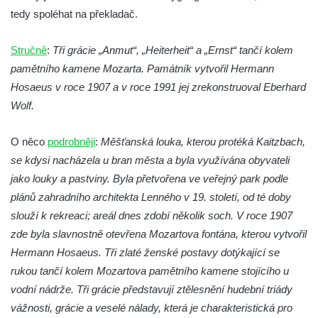
Otakara II. v Českých Budějovicích
tedy spoléhat na překladač.
Kašna na náměstí J. V. Kamarýta ve
Velešíně
Stručně
:
Tři grácie „Anmut“, „Heiterheit“ a „Ernst“ tančí kolem
pamětního kamene Mozarta. Památník vytvořil Hermann
Kašna na nádvoří za vstupem v ZOO
Hosaeus v roce 1907 a v roce 1991 jej zrekonstruoval Eberhard
Leipzig
Wolf.
Kašna se sousoším medvíďat v ZOO
Leipzig
O něco
podrobněji
:
Měšťanská louka, kterou protéká Kaitzbach,
Kamenná kašna na styku tří CHKO v České
se kdysi nacházela u bran města a byla využívána obyvateli
Kamenici
jako louky a pastviny. Byla přetvořena ve veřejný park podle
Věžová studna na náměstí Míru v Bochově
plánů zahradního architekta Lenného v 19. století, od té doby
Kašna na náměstí Míru v Bochově
slouží k rekreaci; areál dnes zdobí několik soch. V roce 1907
zde byla slavnostně otevřena Mozartova fontána, kterou vytvořil
Kašna na čestném dvoře zámku v
Hermann Hosaeus. Tři zlaté ženské postavy dotýkající se
Duchcově
rukou tančí kolem Mozartova pamětního kamene stojícího u
Kašna s reliéfem v Knížecí zahradě v
vodní nádrže. Tři grácie představují ztělesnění hudební triády
Duchcově
vážnosti, grácie a veselé nálady, která je charakteristická pro
Kašna na náměstí Republiky v Duchcově