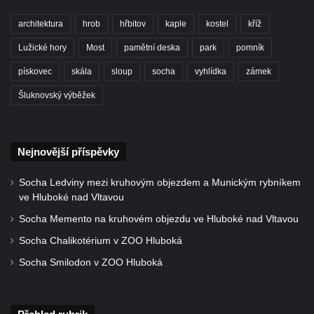
nad Popelkou
architektura
hrob
hřbitov
kaple
kostel
kříž
Kašna na Masarykově náměstí v Bělé pod
Lužické hory
Most
pamětní deska
park
pomník
Bezdězem
pískovec
skála
sloup
socha
vyhlídka
zámek
Kašna na Městečku v Rajhradě
Kašna na Masarykově náměstí v
Šluknovský výběžek
Třebechovicích pod Orebem
Kašna na náměstí Jiřího z Poděbrad v
Nejnovější příspěvky
Hořicích
Horní kašna v Lomnici nad Popelkou
Socha Ledviny mezi kruhovým objezdem a Munickým rybníkem
Dolní kašna v Lomnici nad Popelkou
ve Hluboké nad Vltavou
Kašna v Hodkovicích nad Mohelkou
Socha Memento na kruhovém objezdu ve Hluboké nad Vltavou
Schramova (Jubilejní) kašna v Sokolově
Socha Chalikotérium v ZOO Hluboká
Kašna se sochou sokolníka v Sokolově
Socha Smilodon v ZOO Hluboká
Pramen svatého Václava v Semilech
Kolostujova jubilejní kašna v Teplicích