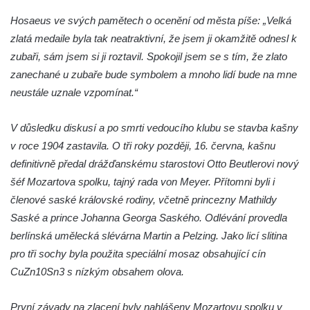
Míru v Mělníku
Hosaeus ve svých pamětech o ocenění od města píše: „Velká
zlatá medaile byla tak neatraktivní, že jsem ji okamžitě odnesl k
Kašna Rusalka ve Smetanových sadech v
zubaři, sám jsem si ji roztavil. Spokojil jsem se s tím, že zlato
Plzni
zanechané u zubaře bude symbolem a mnoho lidí bude na mne
Fontána se sochou Matka s dítětem v
neustále uznale vzpomínat.“
Kopeckého sadech v Plzni
Kašna Pocta baroku na náměstí T. G. M. v
V důsledku diskusí a po smrti vedoucího klubu se stavba kašny
Dobřanech
v roce 1904 zastavila. O tři roky později, 16. června, kašnu
Kašna na náměstí Svobody ve Vodňanech
definitivně předal drážďanskému starostovi Otto Beutlerovi nový
Kašna na Mírovém náměstí v Netolicích
šéf Mozartova spolku, tajný rada von Meyer. Přítomni byli i
členové saské královské rodiny, včetně princezny Mathildy
Krakonošova kašna na Krakonošově
Saské a prince Johanna Georga Saského. Odlévání provedla
náměstí v Trutnově
berlínská umělecká slévárna Martin a Pelzing. Jako licí slitina
Kašna Hygie na budově radnice na Horním
pro tři sochy byla použita speciální mosaz obsahující cín
náměstí v Olomouci
CuZn10Sn3 s nízkým obsahem olova.
Herkulova kašna na Horním náměstí v
Olomouci
První závady na zlacení byly nahlášeny Mozartovu spolku v