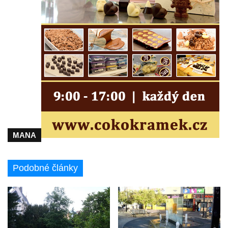
Ohří
Kašna před muzeem historické hasičské
techniky v Konstantinových Lázních
Kašna mezi farou a kostelem svatých Petra
a Pavla ve Žluticích
Kašna v parku Milady Horákové před
nádražím v Teplicích
Kašna na Benešově náměstí v Teplicích
Kašna Florida v parku v Lípové ulici v
Teplicích
MANA
Pramen Pravřídla v Teplicích
Fontány Beethoven (Ledvinky) v Teplicích
Podobné články
Kašna v parku naproti hlavnímu nádraží v
Děčíně
Kašna na náměstí v Chlumci
Malá kašna v aleji u kulturního domu na 2.