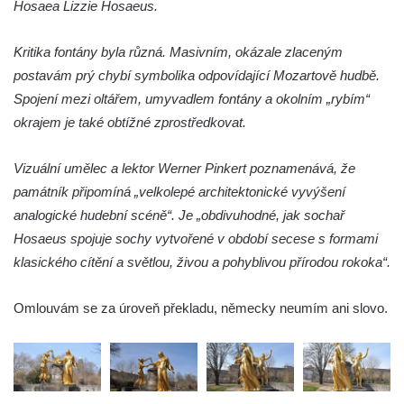
svatého Václava v Budyni nad Ohří
Hosaea Lizzie Hosaeus.
Kašna na Říhovo náměstí v Budyni nad
Kritika fontány byla různá. Masivním, okázale zlaceným
Ohří
postavám prý chybí symbolika odpovídající Mozartově hudbě.
Kašna v lázeňském parku u ulice Lázeňská
Spojení mezi oltářem, umyvadlem fontány a okolním „rybím“
ve Mšeném-lázně
okrajem je také obtížné zprostředkovat.
Kašna před pavilonem Říp v lázeňském
parku ve Mšeném-lázně
Vizuální umělec a lektor Werner Pinkert poznamenává, že
Jezírko s vodotryskem v Zámeckém parku v
památník připomíná „velkolepé architektonické vyvýšení
Litvínově
analogické hudební scéně“. Je „obdivuhodné, jak sochař
Kašna na Masarykově náměstí v Litvínově
Hosaeus spojuje sochy vytvořené v období secese s formami
klasického cítění a světlou, živou a pohyblivou přírodou rokoka“.
Kašna „Hlavy“ před Magistrátem v Teplicích
Kašna na náměstí Tomáše Garrigue
Omlouvám se za úroveň překladu, německy neumím ani slovo.
Masaryka ve Vejprtech
Fontána před kolonádou Rudolfova a
Karolinina pramene v Mariánských Lázních
Zpívající fontána v Mariánských Lázních