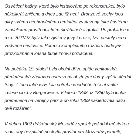
Osvětlení kašny, které bylo instalováno po rekonstrukci, bylo
Fontána v atriu magistrátu v Ústí nad
několikrát zničeno a dnes zde již není. Bronzové sochy jsou
Labem
díky svému nechráněnému umístění vystaveny také častému
Kašna Gänsediebbrunnen v ulici Weiße
vandalismu prostřednictvím škrábanců a graffiti. Při prohlídce v
Gasse v Drážďanech
roce 2021/22 byly také zjištěny jevy koroze, tzv. pustuly nebo
Mozartova fontána v Blüherově parku
vrstvené neštovice. Pomocí komplexního rozboru bude jev
prozkoumán a kašna bude znovu pozlacena.
Kašna před budovou sýpky v zámeckém
areálu v Liběchově
Na počátku 19. století byla okolní dříve spíše venkovská,
Kašna u obecního úřadu v Jetřichovicích
předměstská zástavba nahrazena obytnými domy vyšší střední
Kašna v parku v Horním Podluží
třídy. Z toho také vyvstala potřeba vhodného řešení velké
Kašna Hynie na kruhovém objezdu u
zelené plochy Bürgerwiese. V letech 1838 až 1850 byla louka
náměstí Svobody v Teplicích
přeměněna na veřejný park a do roku 1869 následovala další
Fontána v parku na Mírovém náměstí v
dvě rozšíření.
Teplicích
V dubnu 1902 drážďanský Mozartův spolek požádal městskou
Kašna Glaverbel v ulici Alejní u zámecké
radu, aby bezplatně poskytla prostor pro Mozartův pomník,
zahrady v Teplicích