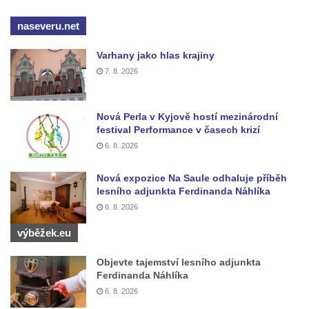
Kašna se sochou ryby ve Valdštejnské
naseveru.net
zahradě v Praze
Pítko v parku v ulici Lázeňská v Hejnicích
Varhany jako hlas krajiny
Kašna na kolonádě v Lázních Libverda
7. 8. 2026
Kašna před sochou Albrechta z Valdštejna v
parku v Lázních Libverda
Nová Perla v Kyjově hostí mezinárodní
festival Performance v časech krizí
Kašna v zámecké zahradě v Liběchově
6. 8. 2026
Malá kašna vlevo v terasní zdi pod
schodištěm v zahradě zámku v Ploskovicích
Nová expozice Na Saule odhaluje příběh
lesního adjunkta Ferdinanda Náhlíka
Malá kašna vpravo v terasní zdi pod
6. 8. 2026
schodištěm v zahradě zámku v Ploskovicích
výběžek.eu
Kašna v dolní (hlavní) zahradě zámku v
Ploskovicích
Objevte tajemství lesního adjunkta
Kašna v horní (severní) zahradě zámku v
Ferdinanda Náhlíka
Ploskovicích
6. 8. 2026