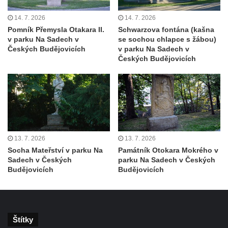
v Novém Boru
14. 7. 2026
14. 7. 2026
Kašna v Tyršových sadech v Roudnici nad
Pomník Přemysla Otakara II.
Schwarzova fontána (kašna
Labem
v parku Na Sadech v
se sochou chlapce s žábou)
Kašna na Karlově náměstí v Roudnici nad
Českých Budějovicích
v parku Na Sadech v
Českých Budějovicích
Labem
Fontána u hlavního nádraží v Ústí nad
Labem
Kašna na náměstí Míru v Jablonném v
Podještědí
Kašna Po fajrumtu na náměstí Míru v
13. 7. 2026
13. 7. 2026
Novém Boru
Socha Mateřství v parku Na
Památník Otokara Mokrého v
Sadech v Českých
parku Na Sadech v Českých
Kašna se sochou rybáře na Tyršově
Budějovicích
Budějovicích
náměstí v Novém Boru
Kašna před Muzeem východních Čech v
Hradci Králové
Štítky
Kašna na Karlovském náměstí v Lomnici