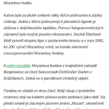
Mozartovu hudbu.
Kašna na náměstí T. G. Masaryka ve
Frýdlantu
Kašna byla za druhé světové války těžce poškozena a zbytky
Kašna u sochy svatého Jakuba della Marca
chátraly. Jedna z těžce poškozených původních figurek je
u kláštera v Hejnicích
uložena v drážďanském lapidáriu. Pomocí fotogrammetrických
záznamů bylo možné provést rekonstrukci. Sochař Eberhard
Fontána na náměstí E. Beneše v Milevsku
Wolf vytvořil skupinu figur z pozlaceného bronzu a v roce 1991,
Kašna na Masarykově náměstí v Polici nad
ke 200. výročí Mozartovy smrti, se konalo slavnostní
Metují
znovuzprovoznění Mozartovy fontány.
Kašna v Sadech Československé armády v
Teplicích před budovou Kamenných lázní
A
velmi rozsáhle
:
Mozartova fontána v krajinářské zahradě
Pamětní kašna přírodních léčivých zdrojů v
Bürgerwiese ve čtvrti Seevorstadt-Ost/Großer Garten v
parku u Hadích lázní v Teplicích
Drážďanech. Jedná se o památkově chráněný objekt.
Fontána u Městského úřadu v Tanvaldu
Fontána se skládá ze dvou částí. Malý sloup z tyrolského
Fontána před zámkem Nový Berštejn
mramoru stojí na kulatém pískovcovém podstavci jako oltář. Na
Kašna na křižovatce v Cítolibech
přední straně je zlaceným písmem jméno „Mozart“, ohraničené
Kašna na návsi ve Strupčicích