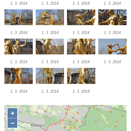
1. 3. 2014
1. 3. 2014
1. 3. 2014
1. 3. 2014
Vodotrysk Vodník v jezírku u promenády
města Bad Homburgu v Mariánských
Lázních
Kašna v parku lázní Evženie v Klášterci nad
1. 3. 2014
1. 3. 2014
1. 3. 2014
1. 3. 2014
Ohří
Kašna na náměstí Míru ve Šluknově
Kašna na Palackého náměstí v Kralupech
1. 3. 2014
1. 3. 2014
1. 3. 2014
1. 3. 2014
nad Vltavou
Kašna se sochou Voda u Palackého ulice v
Chomutově
Kašna v parku před Základní školou
1. 3. 2014
1. 3. 2014
1. 3. 2014
akademika Heyrovského v Chomutově
Kašna na domě Stallburg v Kyselce
Fontána poblíž kruhového objezdu v České
Kamenici