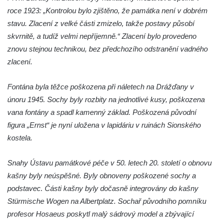
Jupiterova kašna na Dolním náměstí v
roce 1923: „Kontrolou bylo zjištěno, že památka není v dobrém
Olomouci
stavu. Zlacení z velké části zmizelo, takže postavy působí
Kašna na Masarykově náměstí ve Vyškově
skvrnitě, a tudíž velmi nepříjemně.“ Zlacení bylo provedeno
znovu stejnou technikou, bez předchozího odstranění vadného
Zpívající fontána na Masarykově náměstí v
zlacení.
Hodoníně
Kašna Ptačí napajedlo na Lázeňském
Fontána byla těžce poškozena při náletech na Drážďany v
náměstí v Teplicích
únoru 1945. Sochy byly rozbity na jednotlivé kusy, poškozena
Kašna v parku na Lázeňském náměstí u
vana fontány a spadl kamenný základ. Poškozená původní
lázeňského domu Beethoven v Teplicích
figura „Ernst“ je nyní uložena v lapidáriu v ruinách Sionského
Fontána Pampeliška v parku u Císařských
kostela.
lázní v Teplicích
Kašna na Laubeho náměstí u Císařských
Snahy Ústavu památkové péče v 50. letech 20. století o obnovu
lázní v Teplicích
kašny byly neúspěšné. Byly obnoveny poškozené sochy a
podstavec. Části kašny byly dočasně integrovány do kašny
Porcelánová kašna na křižovatce u
Stürmische Wogen na Albertplatz. Sochař původního pomníku
Krušnohorského divadla v Teplicích
profesor Hosaeus poskytl malý sádrový model a zbývající
Porcelánová fontána v areálu Českého