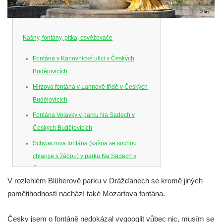
Kašny, fontány, pítka, osvěžovače
Fontána v Kanovnické ulici v Českých
Budějovicích
Hirzova fontána v Lannově třídě v Českých
Budějovicích
Fontána Volavky v parku Na Sadech v
Českých Budějovicích
Schwarzova fontána (kašna se sochou
chlapce s žábou) v parku Na Sadech v
Českých Budějovicích
V rozlehlém Blüherově parku v Drážďanech se kromě jiných
Kašna v parku Na Sadech u Pražské třídy v
pamětihodností nachází také Mozartova fontána.
Českých Budějovicích
Samsonova kašna na náměstí Přemysla
Česky jsem o fontáně nedokázal vygooglit vůbec nic, musím se