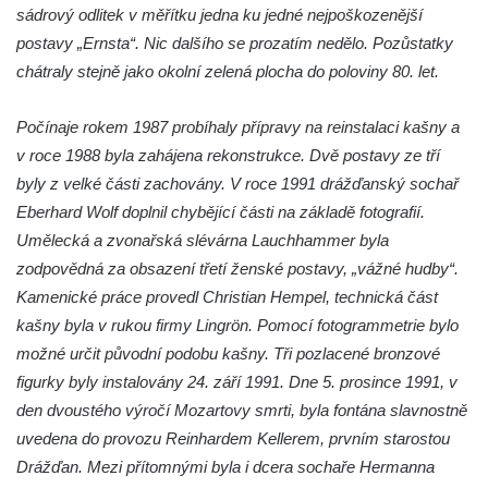
sádrový odlitek v měřítku jedna ku jedné nejpoškozenější
porcelánu v Dubí
postavy „Ernsta“. Nic dalšího se prozatím nedělo. Pozůstatky
Kašna v parku před kostelem
chátraly stejně jako okolní zelená plocha do poloviny 80. let.
Neposkvrněného početí Panny Marie v
Dubí
Počínaje rokem 1987 probíhaly přípravy na reinstalaci kašny a
Kašna na nádvoří Tereziných lázní v Dubí
v roce 1988 byla zahájena rekonstrukce. Dvě postavy ze tří
Kašna u Nerudovy studánky v Běhánkách
byly z velké části zachovány. V roce 1991 drážďanský sochař
Eberhard Wolf doplnil chybějící části na základě fotografií.
Vodní kaskáda pod schodištěm u jižní
Umělecká a zvonařská slévárna Lauchhammer byla
terasní zdí v zámeckém parku v
zodpovědná za obsazení třetí ženské postavy, „vážné hudby“.
Libochovicích
Kamenické práce provedl Christian Hempel, technická část
Kašna pod jižní terasní zdí v zámeckém
kašny byla v rukou firmy Lingrön. Pomocí fotogrammetrie bylo
parku v Libochovicích
možné určit původní podobu kašny. Tři pozlacené bronzové
Kašna v zámeckém parku v Libochovicích
figurky byly instalovány 24. září 1991. Dne 5. prosince 1991, v
Kašna na severním nádvoří zámku v
den dvoustého výročí Mozartovy smrti, byla fontána slavnostně
Libochovicích
uvedena do provozu Reinhardem Kellerem, prvním starostou
Kašna na Mírovém náměstí u kostela
Drážďan. Mezi přítomnými byla i dcera sochaře Hermanna