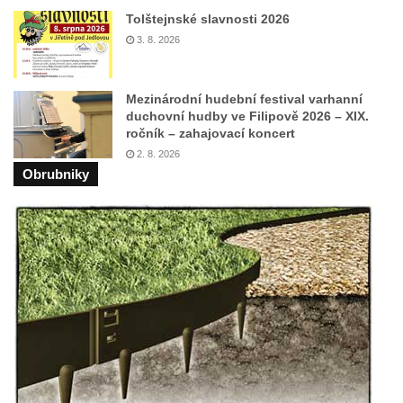
Kašna s pítkem na Tržním náměstí v Liberci
Tolštejnské slavnosti 2026
Kašna v parku v Sadové ulici v Dolní
3. 8. 2026
Poustevně
Kašna v lázeňském parku v Bílině-Kyselce
Mezinárodní hudební festival varhanní
Kašna v parku Václava Havla v Litoměřicích
duchovní hudby ve Filipově 2026 – XIX.
ročník – zahajovací koncert
Kašna v ulici Krajská v Litoměřicích
2. 8. 2026
Hodiny s vodotryskem v ulici Na Valech v
Obrubniky
Litoměřicích
Dolní kašna na Mírovém náměstí v
Litoměřicích
Horní kašna na Mírovém náměstí v
Litoměřicích
Kašna na Kostelním náměstí v Litoměřicích
Kašna na schodišti parkánů u jezuitské
koleje v Litoměřicích
Fontána na kruhovém objezdu ulic Bílinská