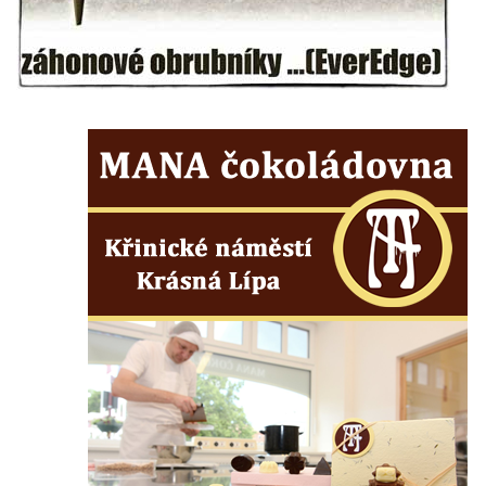
a Břežánská v Bílině
Kašna před kinem ve Štětí
Kašna v Obchodní ulici ve Štětí
Kašna na náměstí mezi ulicemi
Vrchlického, Židovská a Česká v Lounech
Kašna se sousoším svatého Jana
Nepomuckého na Malém náměstí v Hradci
Králové
Kašna na hřbitově u kostela svatého
Vavřince v Havrani
Kašna na Paříkově náměstí v Třebenicích
Kašna se sochou Panny Marie na náměstí
3. května v Železném Brodě
Kašna na náměstí 5. května u kostela
Nanebevzetí Panny Marie v Kynšperku nad