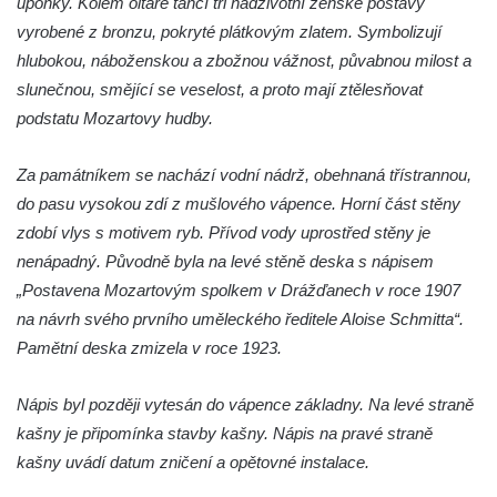
úponky. Kolem oltáře tančí tři nadživotní ženské postavy
Studna u kostela Narození Panny Marie v
vyrobené z bronzu, pokryté plátkovým zlatem. Symbolizují
Libochovanech
hlubokou, náboženskou a zbožnou vážnost, půvabnou milost a
Kašna na náměstí Tomáše Garrigue
slunečnou, smějící se veselost, a proto mají ztělesňovat
Masaryka v České Lípě
podstatu Mozartovy hudby.
Kašna na Mírovém náměstí v Postoloprtech
Za památníkem se nachází vodní nádrž, obehnaná třístrannou,
Bývalá kašna u křižovatky v Mostecké ulici
do pasu vysokou zdí z mušlového vápence. Horní část stěny
před domem čp. 2150 v Litvínově
zdobí vlys s motivem ryb. Přívod vody uprostřed stěny je
Kamenná nádrž na vodu před kostelem
nenápadný. Původně byla na levé stěně deska s nápisem
svatých Šimona a Judy v Lipové u Šluknova
„Postavena Mozartovým spolkem v Drážďanech v roce 1907
Kašna na náměstí ve Chřibské
na návrh svého prvního uměleckého ředitele Aloise Schmitta“.
Kašna v bývalém parku ve Sládkově ulici u
Pamětní deska zmizela v roce 1923.
Domova seniorů v České Kamenici
Nápis byl později vytesán do vápence základny. Na levé straně
Fontána u podchodu na konci promenády u
kašny je připomínka stavby kašny. Nápis na pravé straně
hlavního nádraží v Ústí nad Labem
kašny uvádí datum zničení a opětovné instalace.
Fontána se slunečními hodinami na
Lidickém náměstí v Ústí nad Labem