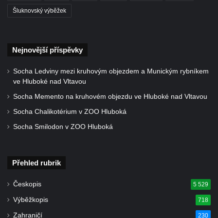
svatého Václava v Budyni nad Ohří
Šluknovský výběžek
Kašna na Říhovo náměstí v Budyni nad
Ohří
Kašna v lázeňském parku u ulice Lázeňská
Nejnovější příspěvky
ve Mšeném-lázně
Socha Ledviny mezi kruhovým objezdem a Munickým rybníkem
Kašna před pavilonem Říp v lázeňském
ve Hluboké nad Vltavou
parku ve Mšeném-lázně
Socha Memento na kruhovém objezdu ve Hluboké nad Vltavou
Jezírko s vodotryskem v Zámeckém parku v
Socha Chalikotérium v ZOO Hluboká
Litvínově
Socha Smilodon v ZOO Hluboká
Kašna na Masarykově náměstí v Litvínově
Kašna „Hlavy“ před Magistrátem v Teplicích
Kašna na náměstí Tomáše Garrigue
Přehled rubrik
Masaryka ve Vejprtech
Českopis
5 529
Fontána před kolonádou Rudolfova a
Karolinina pramene v Mariánských Lázních
Výběžkopis
718
Zpívající fontána v Mariánských Lázních
Zahraničí
230