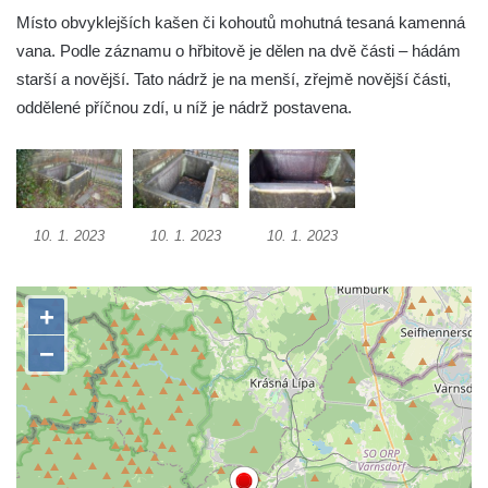
Otakara II. v Českých Budějovicích
Místo obvyklejších kašen či kohoutů mohutná tesaná kamenná
Kašna na náměstí J. V. Kamarýta ve
vana. Podle záznamu o hřbitově je dělen na dvě části – hádám
Velešíně
starší a novější. Tato nádrž je na menší, zřejmě novější části,
Kašna na nádvoří za vstupem v ZOO
oddělené příčnou zdí, u níž je nádrž postavena.
Leipzig
Kašna se sousoším medvíďat v ZOO
Leipzig
Kamenná kašna na styku tří CHKO v České
10. 1. 2023
10. 1. 2023
10. 1. 2023
Kamenici
Věžová studna na náměstí Míru v Bochově
Kašna na náměstí Míru v Bochově
Kašna na čestném dvoře zámku v
Duchcově
Kašna s reliéfem v Knížecí zahradě v
Duchcově
Kašna na náměstí Republiky v Duchcově