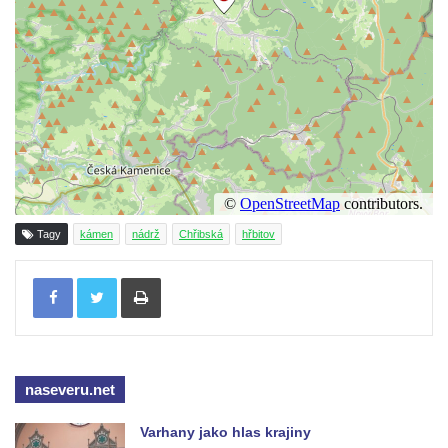
Kašna na náměstí T. G. Masaryka ve
Frýdlantu
Kašna u sochy svatého Jakuba della Marca
u kláštera v Hejnicích
Fontána na náměstí E. Beneše v Milevsku
Kašna na Masarykově náměstí v Polici nad
Metují
Kašna v Sadech Československé armády v
Tagy
kámen
nádrž
Chřibská
hřbitov
Teplicích před budovou Kamenných lázní
Tisknout
Pamětní kašna přírodních léčivých zdrojů v
parku u Hadích lázní v Teplicích
Fontána u Městského úřadu v Tanvaldu
Fontána před zámkem Nový Berštejn
naseveru.net
Kašna na křižovatce v Cítolibech
Varhany jako hlas krajiny
Kašna na návsi ve Strupčicích