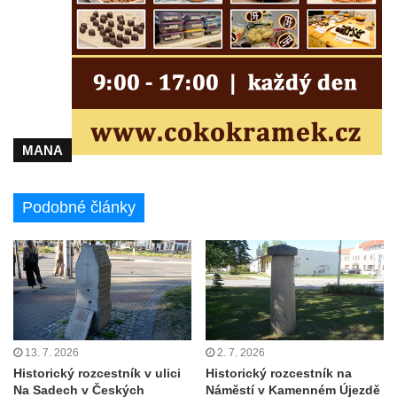
Míru v Mělníku
Kašna Rusalka ve Smetanových sadech v
Plzni
Fontána se sochou Matka s dítětem v
Kopeckého sadech v Plzni
MANA
Kašna Pocta baroku na náměstí T. G. M. v
Dobřanech
Kašna na náměstí Svobody ve Vodňanech
Podobné články
Kašna na Mírovém náměstí v Netolicích
Krakonošova kašna na Krakonošově
náměstí v Trutnově
Kašna Hygie na budově radnice na Horním
náměstí v Olomouci
13. 7. 2026
2. 7. 2026
Herkulova kašna na Horním náměstí v
Historický rozcestník v ulici
Historický rozcestník na
Olomouci
Na Sadech v Českých
Náměstí v Kamenném Újezdě