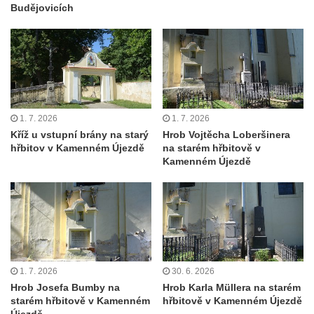
Budějovicích
Jupiterova kašna na Dolním náměstí v
Olomouci
Kašna na Masarykově náměstí ve Vyškově
Zpívající fontána na Masarykově náměstí v
Hodoníně
Kašna Ptačí napajedlo na Lázeňském
1. 7. 2026
1. 7. 2026
náměstí v Teplicích
Kříž u vstupní brány na starý
Hrob Vojtěcha Loberšinera
hřbitov v Kamenném Újezdě
na starém hřbitově v
Kašna v parku na Lázeňském náměstí u
Kamenném Újezdě
lázeňského domu Beethoven v Teplicích
Fontána Pampeliška v parku u Císařských
lázní v Teplicích
Kašna na Laubeho náměstí u Císařských
lázní v Teplicích
Porcelánová kašna na křižovatce u
1. 7. 2026
30. 6. 2026
Hrob Josefa Bumby na
Hrob Karla Müllera na starém
Krušnohorského divadla v Teplicích
starém hřbitově v Kamenném
hřbitově v Kamenném Újezdě
Porcelánová fontána v areálu Českého