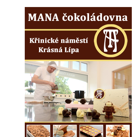
Kamenná nádrž na vodu na hřbitově v
Zabrušanech
Kašna v zámecké zahradě v Duchcově
Kamenná nádrž na vodu II. na hřbitově ve
Šluknově
Kamenná nádrž na vodu I. na hřbitově ve
Šluknově
Kamenná nádrž na vodu II. na hřbitově ve
Chřibské
Kamenná nádrž na vodu I. na hřbitově ve
Chřibské
Kašna Tritonů na náměstí Republiky v
Olomouci
Studna s kovanou mříží na Velkém náměstí
v Hradci Králové
Kašna se sousoším Vinobraní na náměstí