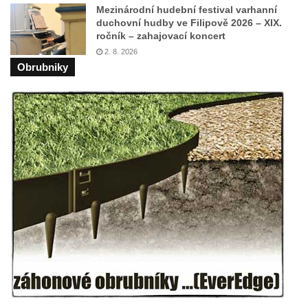
Mezinárodní hudební festival varhanní
Fontána v atriu magistrátu v Ústí nad
duchovní hudby ve Filipově 2026 – XIX.
ročník – zahajovací koncert
Labem
2. 8. 2026
Kašna Gänsediebbrunnen v ulici Weiße
Obrubniky
Gasse v Drážďanech
Mozartova fontána v Blüherově parku
Kašna před budovou sýpky v zámeckém
areálu v Liběchově
Kašna u obecního úřadu v Jetřichovicích
Kašna v parku v Horním Podluží
Kašna Hynie na kruhovém objezdu u
náměstí Svobody v Teplicích
Fontána v parku na Mírovém náměstí v
Teplicích
Kašna Glaverbel v ulici Alejní u zámecké
zahrady v Teplicích