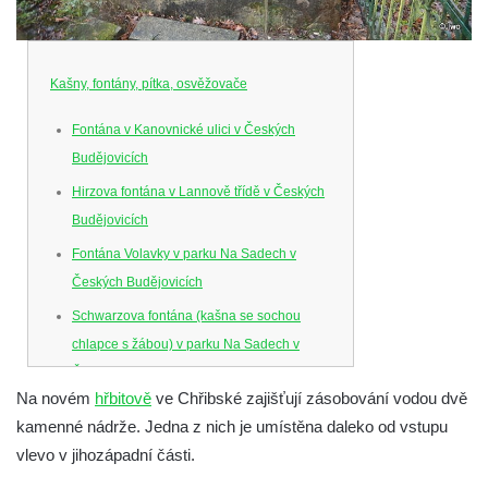
Kašny, fontány, pítka, osvěžovače
Fontána v Kanovnické ulici v Českých
Budějovicích
Hirzova fontána v Lannově třídě v Českých
Budějovicích
Fontána Volavky v parku Na Sadech v
Českých Budějovicích
Schwarzova fontána (kašna se sochou
chlapce s žábou) v parku Na Sadech v
Českých Budějovicích
Na novém
hřbitově
ve Chřibské zajišťují zásobování vodou dvě
Kašna v parku Na Sadech u Pražské třídy v
kamenné nádrže. Jedna z nich je umístěna daleko od vstupu
Českých Budějovicích
vlevo v jihozápadní části.
Samsonova kašna na náměstí Přemysla