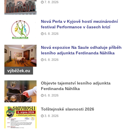
7. 8. 2026
Studna u kostela Narození Panny Marie v
Libochovanech
Nová Perla v Kyjově hostí mezinárodní
Kašna na náměstí Tomáše Garrigue
festival Performance v časech krizí
Masaryka v České Lípě
6. 8. 2026
Kašna na Mírovém náměstí v Postoloprtech
Nová expozice Na Saule odhaluje příběh
Bývalá kašna u křižovatky v Mostecké ulici
lesního adjunkta Ferdinanda Náhlíka
před domem čp. 2150 v Litvínově
6. 8. 2026
Kamenná nádrž na vodu před kostelem
výběžek.eu
svatých Šimona a Judy v Lipové u Šluknova
Kašna na náměstí ve Chřibské
Objevte tajemství lesního adjunkta
Ferdinanda Náhlíka
Kašna v bývalém parku ve Sládkově ulici u
6. 8. 2026
Domova seniorů v České Kamenici
Fontána u podchodu na konci promenády u
Tolštejnské slavnosti 2026
hlavního nádraží v Ústí nad Labem
3. 8. 2026
Fontána se slunečními hodinami na
Lidickém náměstí v Ústí nad Labem