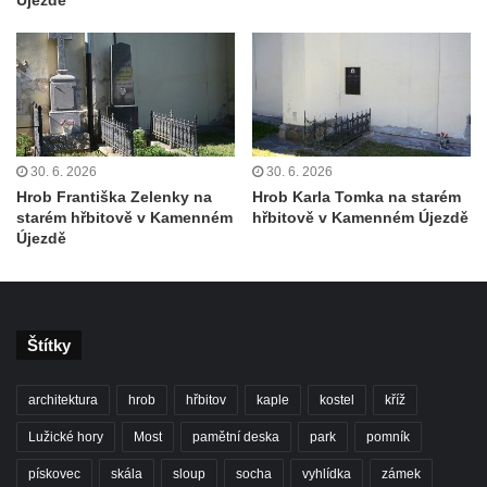
Újezdě
porcelánu v Dubí
Kašna v parku před kostelem
Neposkvrněného početí Panny Marie v
Dubí
Kašna na nádvoří Tereziných lázní v Dubí
30. 6. 2026
30. 6. 2026
Kašna u Nerudovy studánky v Běhánkách
Hrob Františka Zelenky na
Hrob Karla Tomka na starém
Vodní kaskáda pod schodištěm u jižní
starém hřbitově v Kamenném
hřbitově v Kamenném Újezdě
Újezdě
terasní zdí v zámeckém parku v
Libochovicích
Kašna pod jižní terasní zdí v zámeckém
parku v Libochovicích
Štítky
Kašna v zámeckém parku v Libochovicích
architektura
hrob
hřbitov
kaple
kostel
kříž
Kašna na severním nádvoří zámku v
Libochovicích
Lužické hory
Most
pamětní deska
park
pomník
Kašna na Mírovém náměstí u kostela
pískovec
skála
sloup
socha
vyhlídka
zámek