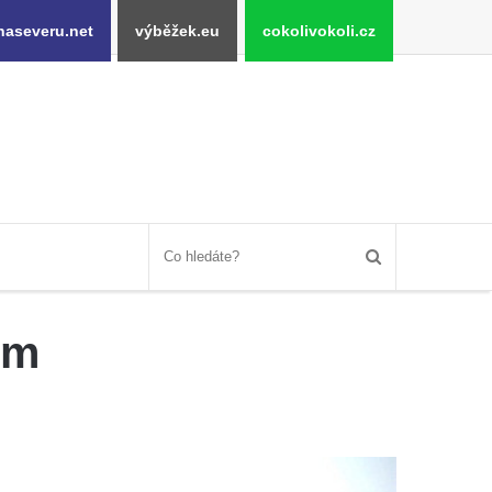
naseveru.net
výběžek.eu
cokolivokoli.cz
ém