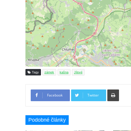
Bývalá kašna u křižovatky v Mostecké ulici
před domem čp. 2150 v Litvínově
Kamenná nádrž na vodu před kostelem
svatých Šimona a Judy v Lipové u Šluknova
Kašna na náměstí ve Chřibské
Kašna v bývalém parku ve Sládkově ulici u
Domova seniorů v České Kamenici
Fontána u podchodu na konci promenády u
hlavního nádraží v Ústí nad Labem
Tagy
zámek
kašna
Jílové
Fontána se slunečními hodinami na
Lidickém náměstí v Ústí nad Labem
Tiskno
Fontána v atriu magistrátu v Ústí nad
Facebook
Twitter
Labem
Kašna Gänsediebbrunnen v ulici Weiße
Gasse v Drážďanech
Podobné články
Mozartova fontána v Blüherově parku