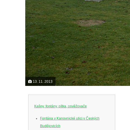
13. 11. 2013
Kašny, fontány, pítka, osvěžovače
Fontána v Kanovnické ulici v Českých
Budějovicích