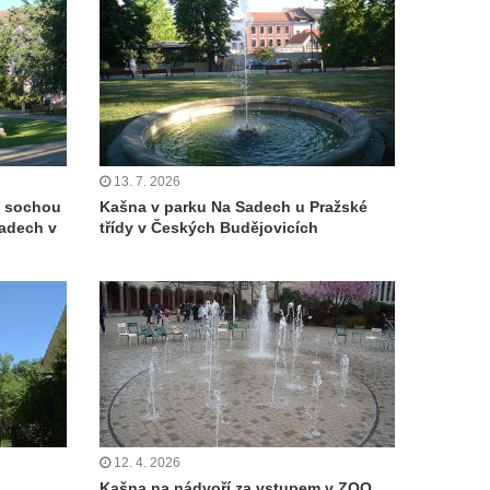
13. 7. 2026
e sochou
Kašna v parku Na Sadech u Pražské
Sadech v
třídy v Českých Budějovicích
12. 4. 2026
Kašna na nádvoří za vstupem v ZOO