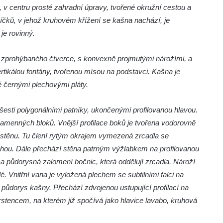
 v centru prosté zahradní úpravy, tvořené okružní cestou a
íčků, v jehož kruhovém křížení se kašna nachází, je
je rovinný.
 zprohýbaného čtverce, s konvexně projmutými nárožími, a
tikálou fontány, tvořenou mísou na podstavci. Kašna je
é černými plechovými pláty.
esti polygonálními patníky, ukončenými profilovanou hlavou.
amenných bloků. Vnější profilace boků je tvořena vodorovně
a stěnu. Tu člení rytým okrajem vymezená zrcadla se
chou. Dále přechází stěna patrným výžlabkem na profilovanou
 a půdorysná zalomení bočnic, která oddělují zrcadla. Nároží
 Vnitřní vana je vyložená plechem se subtilními falci na
 půdorys kašny. Přechází zdvojenou ustupující profilací na
stencem, na kterém již spočívá jako hlavice lavabo, kruhová