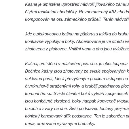
Kašna je umístěna uprostřed nádvoří jílovského zámku,
Leipzig
čtyřmi radiálními chodníčky. Rovnoramenný kříž chodn
Kamenná kašna na styku tří CHKO v České
komponován na osu zámeckého průčelí. Terén nádvoří 
Kamenici
Věžová studna na náměstí Míru v Bochově
Jde o pískovcovou kašnu na půdorysu takřka do kruhu
Kašna na náměstí Míru v Bochově
konkávně vypuklými boky. Akcentována je ve středu ver
zhotovena z pískovce. Vnitřní vana a dno jsou vyložen
Kašna na čestném dvoře zámku v
Duchcově
Kašna, umístěná v mlatovém povrchu, je obestoupena š
Kašna s reliéfem v Knížecí zahradě v
Bočnice kašny jsou zhotoveny ze svisle spojovaných k
Duchcově
soklovou partií, která převýšeným profilem ustupuje n
Kašna na náměstí Republiky v Duchcově
čtvrtkruhově straženými rohy a hruběji pojednanou plo
Kašna na náměstí T. G. Masaryka ve
korunní římsu. Svislé členění boků vytváří spoje desek
Frýdlantu
jsou konkávně skrojená, boky naopak konvexně vypuklé.
Kašna u sochy svatého Jakuba della Marca
bocích a svary na dně. Širší podstavec fontány přejímá
u kláštera v Hejnicích
kónický kanelovaný dřík podstavce. Ten je zakončen pr
mísa, armovaná výraznými hřebínky.
Fontána na náměstí E. Beneše v Milevsku