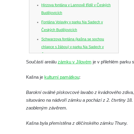
Hirzova fontána v Lannově třídě v Českých
Budějovicích
Fontána Volavky v parku Na Sadech v
Českých Budějovicích
Schwarzova fontána (kašna se sochou
chlapce s žábou) v parku Na Sadech v
Českých Budějovicích
Součástí areálu
zámku v Jílovém
je v přilehlém parku s
Kašna v parku Na Sadech u Pražské třídy v
Českých Budějovicích
Kašna je
kulturní památkou
:
Samsonova kašna na náměstí Přemysla
Otakara II. v Českých Budějovicích
Barokní oválné pískovcové lavabo z kvádrového zdiva, 
Kašna na náměstí J. V. Kamarýta ve
situováno na nádvoří zámku a pochází z 2. čtvrtiny 18. 
Velešíně
zaobleným závěrem.
Kašna na nádvoří za vstupem v ZOO
Kašna byla přemístěna z děčínského zámku Thuny.
Leipzig
Kašna se sousoším medvíďat v ZOO