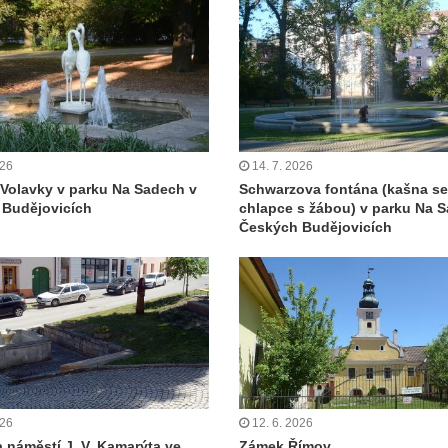
026
14. 7. 2026
Volavky v parku Na Sadech v
Schwarzova fontána (kašna s
 Budějovicích
chlapce s žábou) v parku Na 
Českých Budějovicích
026
12. 6. 2026
 náměstí J. V. Kamarýta ve
Zámek Římov