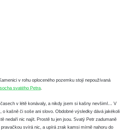
 Kamenici v rohu oploceného pozemku stojí nepoužívaná
socha svatého Petra
.
ch časech v létě konávaly, a nikdy jsem si kašny nevšiml… V
 o kašně či soše ani slovo. Obdobné výsledky dává jakékoli
tě nedaří nic najít. Prostě tu jen jsou. Svatý Petr zadumaně
, pravačkou svírá nic, a upírá zrak kamsi mírně nahoru do