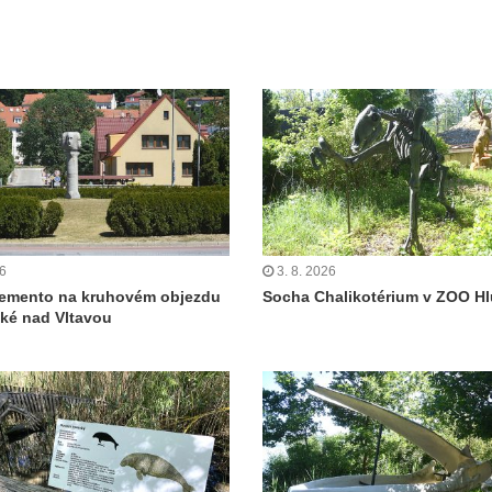
26
3. 8. 2026
emento na kruhovém objezdu
Socha Chalikotérium v ZOO H
ké nad Vltavou