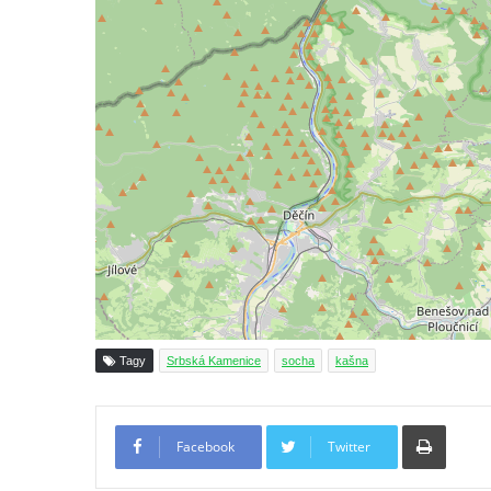
Kašna na Mírovém náměstí v Postoloprtech
Bývalá kašna u křižovatky v Mostecké ulici
před domem čp. 2150 v Litvínově
Kamenná nádrž na vodu před kostelem
svatých Šimona a Judy v Lipové u Šluknova
Kašna na náměstí ve Chřibské
Kašna v bývalém parku ve Sládkově ulici u
Domova seniorů v České Kamenici
Fontána u podchodu na konci promenády u
hlavního nádraží v Ústí nad Labem
Fontána se slunečními hodinami na
Tagy
Srbská Kamenice
socha
kašna
Lidickém náměstí v Ústí nad Labem
Fontána v atriu magistrátu v Ústí nad
Tiskno
Labem
Facebook
Twitter
Kašna Gänsediebbrunnen v ulici Weiße