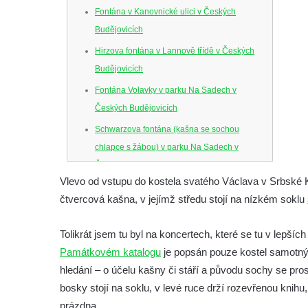
Fontána v Kanovnické ulici v Českých
Budějovicích
Hirzova fontána v Lannově třídě v Českých
Budějovicích
Fontána Volavky v parku Na Sadech v
Českých Budějovicích
Schwarzova fontána (kašna se sochou
chlapce s žábou) v parku Na Sadech v
Českých Budějovicích
Vlevo od vstupu do kostela svatého Václava v Srbské
Kašna v parku Na Sadech u Pražské třídy v
čtvercová kašna, v jejímž středu stojí na nízkém soklu
Českých Budějovicích
Samsonova kašna na náměstí Přemysla
Tolikrát jsem tu byl na koncertech, které se tu v lepší
Otakara II. v Českých Budějovicích
Památkovém katalogu
je popsán pouze kostel samotný,
Kašna na náměstí J. V. Kamarýta ve
hledání – o účelu kašny či stáří a původu sochy se pros
Velešíně
bosky stojí na soklu, v levé ruce drží rozevřenou knihu
Kašna na nádvoří za vstupem v ZOO
prázdna.