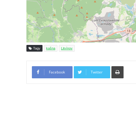
u kláštera v Hejnicích
Fontána na náměstí E. Beneše v Milevsku
Kašna na Masarykově náměstí v Polici nad
Metují
Kašna v Sadech Československé armády v
Teplicích před budovou Kamenných lázní
Tagy
kašna
Litvínov
Pamětní kašna přírodních léčivých zdrojů v
parku u Hadích lázní v Teplicích
Tiskno
Facebook
Twitter
Fontána u Městského úřadu v Tanvaldu
Fontána před zámkem Nový Berštejn
Kašna na křižovatce v Cítolibech
Kašna na návsi ve Strupčicích
Studna u kostela Narození Panny Marie v
Libochovanech
Kašna na náměstí Tomáše Garrigue
Masaryka v České Lípě