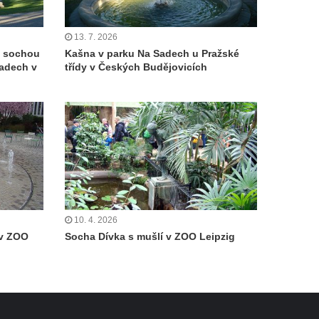
13. 7. 2026
e sochou
Kašna v parku Na Sadech u Pražské
Sadech v
třídy v Českých Budějovicích
10. 4. 2026
 v ZOO
Socha Dívka s mušlí v ZOO Leipzig