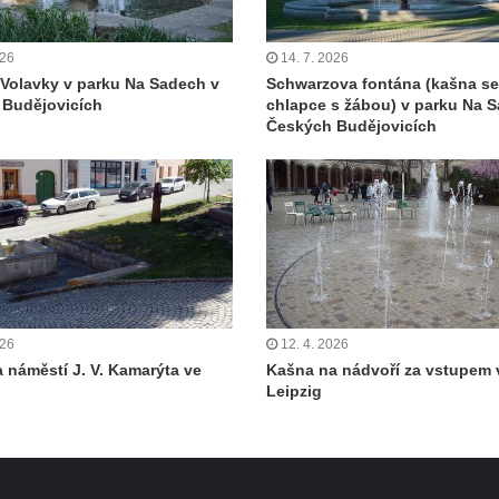
026
14. 7. 2026
Volavky v parku Na Sadech v
Schwarzova fontána (kašna s
 Budějovicích
chlapce s žábou) v parku Na 
Českých Budějovicích
026
12. 4. 2026
 náměstí J. V. Kamarýta ve
Kašna na nádvoří za vstupem
Leipzig