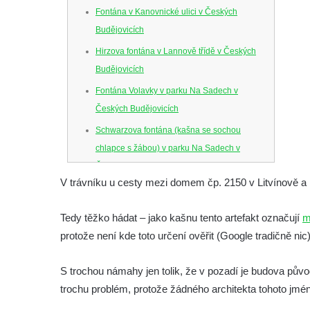
Fontána v Kanovnické ulici v Českých
Budějovicích
Hirzova fontána v Lannově třídě v Českých
Budějovicích
Fontána Volavky v parku Na Sadech v
Českých Budějovicích
Schwarzova fontána (kašna se sochou
chlapce s žábou) v parku Na Sadech v
Českých Budějovicích
V trávníku u cesty mezi domem čp. 2150 v Litvínově a k
Kašna v parku Na Sadech u Pražské třídy v
Českých Budějovicích
Tedy těžko hádat – jako kašnu tento artefakt označují
m
Samsonova kašna na náměstí Přemysla
protože není kde toto určení ověřit (Google tradičně nic),
Otakara II. v Českých Budějovicích
Kašna na náměstí J. V. Kamarýta ve
S trochou námahy jen tolik, že v pozadí je budova p
Velešíně
trochu problém, protože žádného architekta tohoto jména
Kašna na nádvoří za vstupem v ZOO