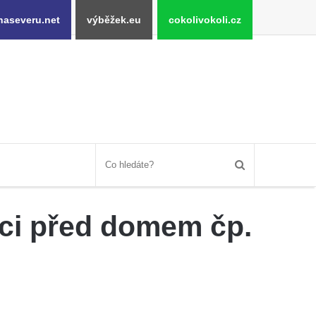
naseveru.net
výběžek.eu
cokolivokoli.cz
ici před domem čp.