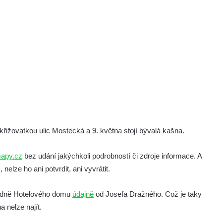
řižovatkou ulic Mostecká a 9. května stojí bývalá kašna.
apy.cz
bez udání jakýchkoli podrobností či zdroje informace. A
 nelze ho ani potvrdit, ani vyvrátit.
ůvodně Hotelového domu
údajně
od Josefa Dražného. Což je taky
 nelze najít.