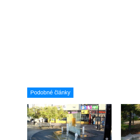
Kašna na Mírovém náměstí v Postoloprtech
Bývalá kašna u křižovatky v Mostecké ulici
před domem čp. 2150 v Litvínově
Kamenná nádrž na vodu před kostelem
svatých Šimona a Judy v Lipové u Šluknova
Kašna na náměstí ve Chřibské
Kašna v bývalém parku ve Sládkově ulici u
Domova seniorů v České Kamenici
Fontána u podchodu na konci promenády u
hlavního nádraží v Ústí nad Labem
Podobné články
Fontána se slunečními hodinami na
Lidickém náměstí v Ústí nad Labem
Fontána v atriu magistrátu v Ústí nad
Labem
Kašna Gänsediebbrunnen v ulici Weiße