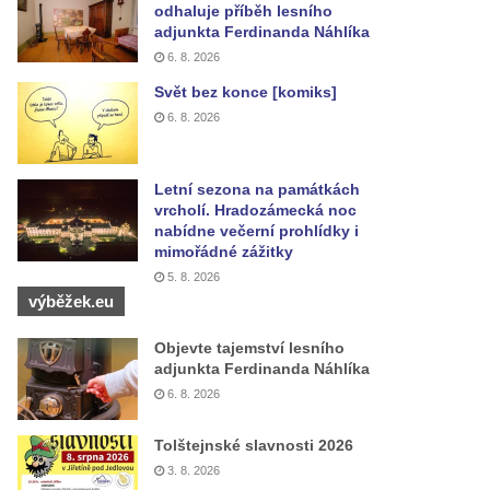
odhaluje příběh lesního
adjunkta Ferdinanda Náhlíka
6. 8. 2026
Svět bez konce [komiks]
6. 8. 2026
Letní sezona na památkách
vrcholí. Hradozámecká noc
nabídne večerní prohlídky i
mimořádné zážitky
5. 8. 2026
výběžek.eu
Objevte tajemství lesního
adjunkta Ferdinanda Náhlíka
6. 8. 2026
Tolštejnské slavnosti 2026
3. 8. 2026