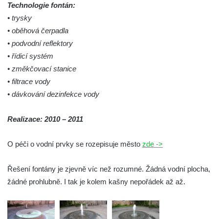
Technologie fontán:
Kašna na náměstí T. G. Masaryka ve
• trysky
Frýdlantu
• oběhová čerpadla
Kašna u sochy svatého Jakuba della Marca
• podvodní reflektory
u kláštera v Hejnicích
• řídicí systém
• změkčovací stanice
Fontána na náměstí E. Beneše v Milevsku
• filtrace vody
Kašna na Masarykově náměstí v Polici nad
• dávkování dezinfekce vody
Metují
Kašna v Sadech Československé armády v
Realizace: 2010 – 2011
Teplicích před budovou Kamenných lázní
Pamětní kašna přírodních léčivých zdrojů v
O péči o vodní prvky se rozepisuje město
zde ->
parku u Hadích lázní v Teplicích
Fontána u Městského úřadu v Tanvaldu
Řešení fontány je zjevně víc než rozumné. Žádná vodní plocha,
žádné prohlubně. I tak je kolem kašny nepořádek až až.
Fontána před zámkem Nový Berštejn
Kašna na křižovatce v Cítolibech
Kašna na návsi ve Strupčicích