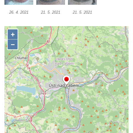
Studna u kostela Narození Panny Marie v
26. 4. 2021
21. 5. 2021
21. 5. 2021
Libochovanech
Kašna na náměstí Tomáše Garrigue
Masaryka v České Lípě
Kašna na Mírovém náměstí v Postoloprtech
Bývalá kašna u křižovatky v Mostecké ulici
před domem čp. 2150 v Litvínově
Kamenná nádrž na vodu před kostelem
svatých Šimona a Judy v Lipové u Šluknova
Kašna na náměstí ve Chřibské
Kašna v bývalém parku ve Sládkově ulici u
Domova seniorů v České Kamenici
Fontána u podchodu na konci promenády u
hlavního nádraží v Ústí nad Labem
Fontána se slunečními hodinami na
Lidickém náměstí v Ústí nad Labem