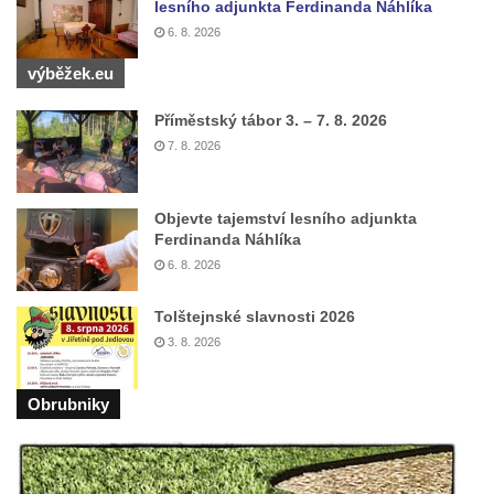
lesního adjunkta Ferdinanda Náhlíka
Kamenná nádrž na vodu na hřbitově v
6. 8. 2026
Zabrušanech
výběžek.eu
Kašna v zámecké zahradě v Duchcově
Kamenná nádrž na vodu II. na hřbitově ve
Příměstský tábor 3. – 7. 8. 2026
Šluknově
7. 8. 2026
Kamenná nádrž na vodu I. na hřbitově ve
Šluknově
Objevte tajemství lesního adjunkta
Ferdinanda Náhlíka
Kamenná nádrž na vodu II. na hřbitově ve
6. 8. 2026
Chřibské
Kamenná nádrž na vodu I. na hřbitově ve
Tolštejnské slavnosti 2026
Chřibské
3. 8. 2026
Kašna Tritonů na náměstí Republiky v
Olomouci
Obrubniky
Studna s kovanou mříží na Velkém náměstí
v Hradci Králové
Kašna se sousoším Vinobraní na náměstí