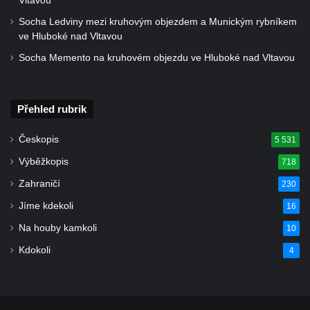
Vltavou
Kašna pramene Žába v Kamenickém
Šenově
Socha Ledviny mezi kruhovým objezdem a Munickým rybníkem
ve Hluboké nad Vltavou
Kašna pramene Antala Staška na Riegrově
Socha Memento na kruhovém objezdu ve Hluboké nad Vltavou
stezce u Spálova
Kašna před bývalým hotelem lázní Karlovo
údolí u Šluknova
Přehled rubrik
Cechovní kašna v Kamenné ulici v Chebu
Českopis
5 531
Kašna na náměstí Dr. E. Beneše v Jirkově
Výběžkopis
718
Kašna se sochou Odyssea na zámku
Červený Hrádek
Zahraničí
230
Kašna se sochou Polyfema na zámku
Jíme kdekoli
16
Červený Hrádek
Na houby kamkoli
10
Kašna s vodotrysky ve Valdštejnské
Kdokoli
4
zahradě v Praze
Kašna se sochou Venuše a Amora ve
Valdštejnské zahradě v Praze