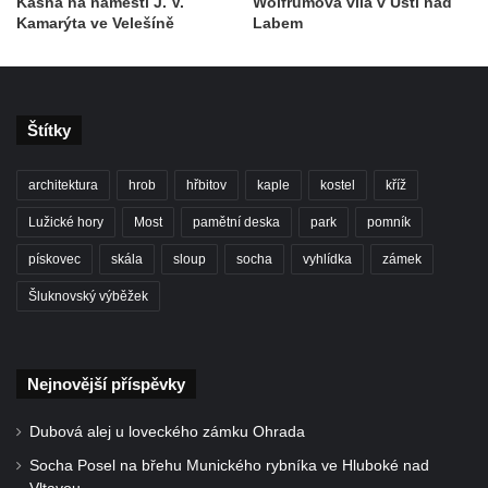
Kašna na náměstí J. V.
Wolfrumova vila v Ústí nad
Kamarýta ve Velešíně
Labem
Vodotrysk Vodník v jezírku u promenády
města Bad Homburgu v Mariánských
Lázních
Kašna v parku lázní Evženie v Klášterci nad
Štítky
Ohří
Kašna na náměstí Míru ve Šluknově
architektura
hrob
hřbitov
kaple
kostel
kříž
Kašna na Palackého náměstí v Kralupech
Lužické hory
Most
pamětní deska
park
pomník
nad Vltavou
pískovec
skála
sloup
socha
vyhlídka
zámek
Kašna se sochou Voda u Palackého ulice v
Šluknovský výběžek
Chomutově
Kašna v parku před Základní školou
akademika Heyrovského v Chomutově
Nejnovější příspěvky
Kašna na domě Stallburg v Kyselce
Fontána poblíž kruhového objezdu v České
Dubová alej u loveckého zámku Ohrada
Kamenici
Socha Posel na břehu Munického rybníka ve Hluboké nad