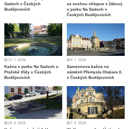
svatého Václava v Budyni nad Ohří
Sadech v Českých
se sochou chlapce s žábou)
Budějovicích
v parku Na Sadech v
Kašna na Říhovo náměstí v Budyni nad
Českých Budějovicích
Ohří
Kašna v lázeňském parku u ulice Lázeňská
ve Mšeném-lázně
Kašna před pavilonem Říp v lázeňském
parku ve Mšeném-lázně
Jezírko s vodotryskem v Zámeckém parku v
13. 7. 2026
6. 7. 2026
Kašna v parku Na Sadech u
Samsonova kašna na
Litvínově
Pražské třídy v Českých
náměstí Přemysla Otakara II.
Kašna na Masarykově náměstí v Litvínově
Budějovicích
v Českých Budějovicích
Kašna „Hlavy“ před Magistrátem v Teplicích
Kašna na náměstí Tomáše Garrigue
Masaryka ve Vejprtech
Fontána před kolonádou Rudolfova a
Karolinina pramene v Mariánských Lázních
26. 6. 2026
7. 5. 2026
Zpívající fontána v Mariánských Lázních