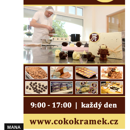
Jupiterova kašna na Dolním náměstí v
Olomouci
Kašna na Masarykově náměstí ve Vyškově
Zpívající fontána na Masarykově náměstí v
Hodoníně
Kašna Ptačí napajedlo na Lázeňském
náměstí v Teplicích
Kašna v parku na Lázeňském náměstí u
lázeňského domu Beethoven v Teplicích
Fontána Pampeliška v parku u Císařských
lázní v Teplicích
Kašna na Laubeho náměstí u Císařských
lázní v Teplicích
Porcelánová kašna na křižovatce u
Krušnohorského divadla v Teplicích
MANA
Porcelánová fontána v areálu Českého