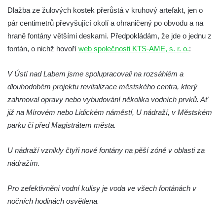
Otakara II. v Českých Budějovicích
Dlažba ze žulových kostek přerůstá v kruhový artefakt, jen o
Kašna na náměstí J. V. Kamarýta ve
pár centimetrů převyšující okolí a ohraničený po obvodu a na
Velešíně
hraně fontány většími deskami. Předpokládám, že jde o jednu z
Kašna na nádvoří za vstupem v ZOO
fontán, o nichž hovoří
web společnosti KTS-AME, s. r. o.
:
Leipzig
V Ústí nad Labem jsme spolupracovali na rozsáhlém a
Kašna se sousoším medvíďat v ZOO
dlouhodobém projektu revitalizace městského centra, který
Leipzig
zahrnoval opravy nebo vybudování několika vodních prvků. Ať
Kamenná kašna na styku tří CHKO v České
již na Mírovém nebo Lidickém náměstí, U nádraží, v Městském
Kamenici
parku či před Magistrátem města.
Věžová studna na náměstí Míru v Bochově
Kašna na náměstí Míru v Bochově
U nádraží vznikly čtyři nové fontány na pěší zóně v oblasti za
nádražím.
Kašna na čestném dvoře zámku v
Duchcově
Pro zefektivnění vodní kulisy je voda ve všech fontánách v
Kašna s reliéfem v Knížecí zahradě v
nočních hodinách osvětlena.
Duchcově
Kašna na náměstí Republiky v Duchcově