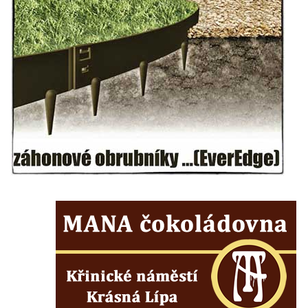
Míru v Mělníku
Kašna Rusalka ve Smetanových sadech v
Plzni
Fontána se sochou Matka s dítětem v
Kopeckého sadech v Plzni
Kašna Pocta baroku na náměstí T. G. M. v
Dobřanech
Kašna na náměstí Svobody ve Vodňanech
Kašna na Mírovém náměstí v Netolicích
Krakonošova kašna na Krakonošově
náměstí v Trutnově
Kašna Hygie na budově radnice na Horním
náměstí v Olomouci
Herkulova kašna na Horním náměstí v
Olomouci