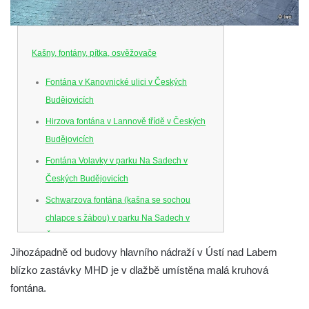
Kašny, fontány, pítka, osvěžovače
Fontána v Kanovnické ulici v Českých
Budějovicích
Hirzova fontána v Lannově třídě v Českých
Budějovicích
Fontána Volavky v parku Na Sadech v
Českých Budějovicích
Schwarzova fontána (kašna se sochou
chlapce s žábou) v parku Na Sadech v
Českých Budějovicích
Jihozápadně od budovy hlavního nádraží v Ústí nad Labem
Kašna v parku Na Sadech u Pražské třídy v
blízko zastávky MHD je v dlažbě umístěna malá kruhová
Českých Budějovicích
fontána.
Samsonova kašna na náměstí Přemysla