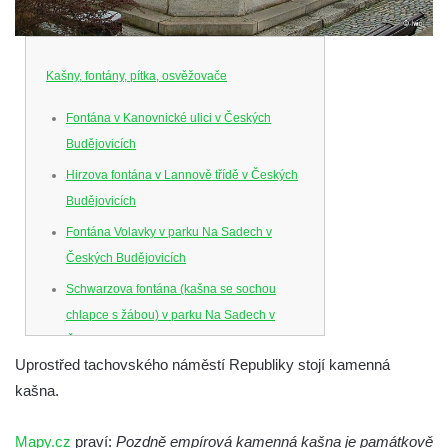
Kašny, fontány, pítka, osvěžovače
Fontána v Kanovnické ulici v Českých
Budějovicích
Hirzova fontána v Lannově třídě v Českých
Budějovicích
Fontána Volavky v parku Na Sadech v
Českých Budějovicích
Schwarzova fontána (kašna se sochou
chlapce s žábou) v parku Na Sadech v
Českých Budějovicích
Uprostřed tachovského náměstí Republiky stojí kamenná
Kašna v parku Na Sadech u Pražské třídy v
kašna.
Českých Budějovicích
Samsonova kašna na náměstí Přemysla
Mapy.cz
praví:
Pozdně empírová kamenná kašna je památkově