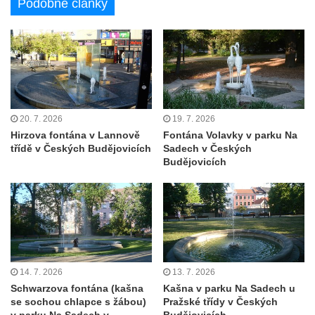
Podobné články
porcelánu v Dubí
Kašna v parku před kostelem
Neposkvrněného početí Panny Marie v
Dubí
Kašna na nádvoří Tereziných lázní v Dubí
Kašna u Nerudovy studánky v Běhánkách
20. 7. 2026
19. 7. 2026
Hirzova fontána v Lannově
Fontána Volavky v parku Na
Vodní kaskáda pod schodištěm u jižní
třídě v Českých Budějovicích
Sadech v Českých
terasní zdí v zámeckém parku v
Budějovicích
Libochovicích
Kašna pod jižní terasní zdí v zámeckém
parku v Libochovicích
Kašna v zámeckém parku v Libochovicích
Kašna na severním nádvoří zámku v
14. 7. 2026
13. 7. 2026
Libochovicích
Schwarzova fontána (kašna
Kašna v parku Na Sadech u
Kašna na Mírovém náměstí u kostela
se sochou chlapce s žábou)
Pražské třídy v Českých