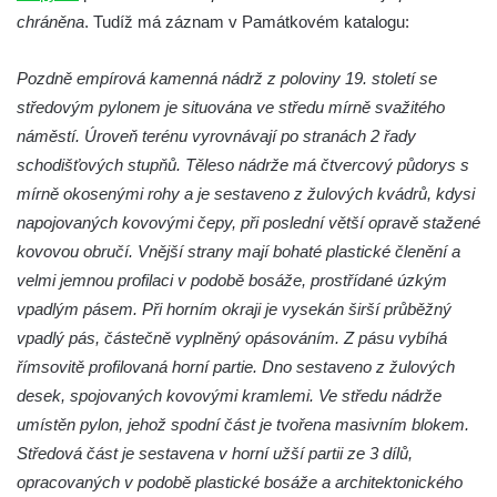
Otakara II. v Českých Budějovicích
chráněna
. Tudíž má záznam v Památkovém katalogu:
Kašna na náměstí J. V. Kamarýta ve
Velešíně
Pozdně empírová kamenná nádrž z poloviny 19. století se
středovým pylonem je situována ve středu mírně svažitého
Kašna na nádvoří za vstupem v ZOO
náměstí. Úroveň terénu vyrovnávají po stranách 2 řady
Leipzig
schodišťových stupňů. Těleso nádrže má čtvercový půdorys s
Kašna se sousoším medvíďat v ZOO
mírně okosenými rohy a je sestaveno z žulových kvádrů, kdysi
Leipzig
napojovaných kovovými čepy, při poslední větší opravě stažené
Kamenná kašna na styku tří CHKO v České
kovovou obručí. Vnější strany mají bohaté plastické členění a
Kamenici
velmi jemnou profilaci v podobě bosáže, prostřídané úzkým
Věžová studna na náměstí Míru v Bochově
vpadlým pásem. Při horním okraji je vysekán širší průběžný
Kašna na náměstí Míru v Bochově
vpadlý pás, částečně vyplněný opásováním. Z pásu vybíhá
Kašna na čestném dvoře zámku v
římsovitě profilovaná horní partie. Dno sestaveno z žulových
Duchcově
desek, spojovaných kovovými kramlemi. Ve středu nádrže
umístěn pylon, jehož spodní část je tvořena masivním blokem.
Kašna s reliéfem v Knížecí zahradě v
Středová část je sestavena v horní užší partii ze 3 dílů,
Duchcově
opracovaných v podobě plastické bosáže a architektonického
Kašna na náměstí Republiky v Duchcově