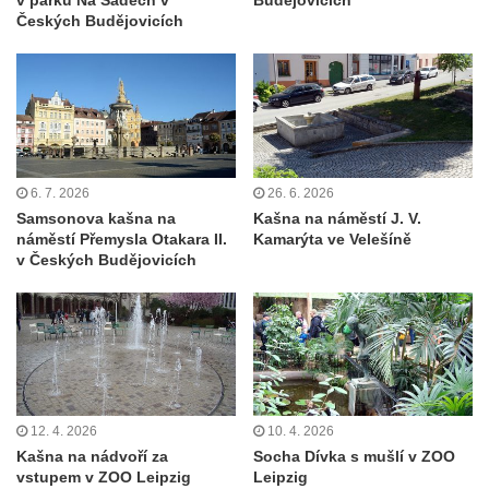
v parku Na Sadech v
Budějovicích
svatého Václava v Budyni nad Ohří
Českých Budějovicích
Kašna na Říhovo náměstí v Budyni nad
Ohří
Kašna v lázeňském parku u ulice Lázeňská
ve Mšeném-lázně
Kašna před pavilonem Říp v lázeňském
parku ve Mšeném-lázně
6. 7. 2026
26. 6. 2026
Samsonova kašna na
Kašna na náměstí J. V.
Jezírko s vodotryskem v Zámeckém parku v
náměstí Přemysla Otakara II.
Kamarýta ve Velešíně
Litvínově
v Českých Budějovicích
Kašna na Masarykově náměstí v Litvínově
Kašna „Hlavy“ před Magistrátem v Teplicích
Kašna na náměstí Tomáše Garrigue
Masaryka ve Vejprtech
Fontána před kolonádou Rudolfova a
12. 4. 2026
10. 4. 2026
Karolinina pramene v Mariánských Lázních
Kašna na nádvoří za
Socha Dívka s mušlí v ZOO
vstupem v ZOO Leipzig
Leipzig
Zpívající fontána v Mariánských Lázních