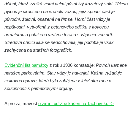
dělení, čímž vzniká velmi velmi působivý kazetový sokl. Těleso
Kašna na náměstí T. G. Masaryka ve
pylonu je ukončeno na vrcholu vázou, jejíž spodní část je
Frýdlantu
původní, žulová, osazená na římse. Horní část vázy je
Kašna u sochy svatého Jakuba della Marca
nepůvodní, vytvořená z betonového odlitku s kovovou
u kláštera v Hejnicích
armaturou a potažená vrstvou teraca s vápencovou drtí.
Fontána na náměstí E. Beneše v Milevsku
Středová chrlící liala se nedochovala, její podoba je však
zachycena na starších fotografiích.
Kašna na Masarykově náměstí v Polici nad
Metují
Evidenční list památky
z roku 1996 konstatuje:
Povrch kamene
Kašna v Sadech Československé armády v
narušen parkováním. Stav vázy je havarijní. Kašna vyžaduje
Teplicích před budovou Kamenných lázní
celkovou opravu, která byla zahájena v letošním roce v
Pamětní kašna přírodních léčivých zdrojů v
součinnosti s památkovými orgány.
parku u Hadích lázní v Teplicích
Fontána u Městského úřadu v Tanvaldu
A pro zajímavost
o zimní údržbě kašen na Tachovsku ->
Fontána před zámkem Nový Berštejn
Kašna na křižovatce v Cítolibech
Kašna na návsi ve Strupčicích