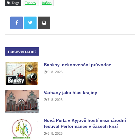
Tagy
Tachov
kašna
Fontána v atriu magistrátu v Ústí nad
Tisknout
Labem
Kašna Gänsediebbrunnen v ulici Weiße
Gasse v Drážďanech
Mozartova fontána v Blüherově parku
naseveru.net
Kašna před budovou sýpky v zámeckém
areálu v Liběchově
Banksy, nekonvenční průvodce
9. 8. 2026
Kašna u obecního úřadu v Jetřichovicích
Kašna v parku v Horním Podluží
Kašna Hynie na kruhovém objezdu u
Varhany jako hlas krajiny
7. 8. 2026
náměstí Svobody v Teplicích
Fontána v parku na Mírovém náměstí v
Teplicích
Nová Perla v Kyjově hostí mezinárodní
festival Performance v časech krizí
Kašna Glaverbel v ulici Alejní u zámecké
6. 8. 2026
zahrady v Teplicích