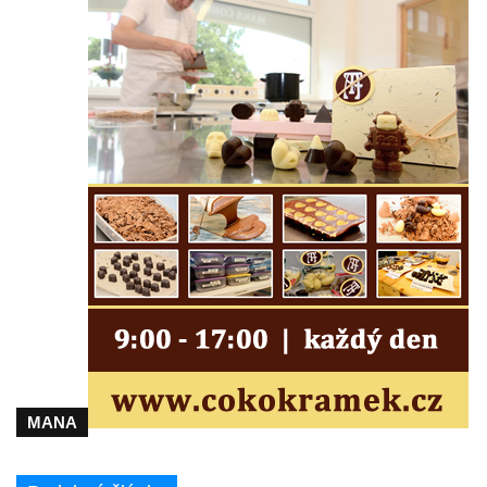
Jupiterova kašna na Dolním náměstí v
Olomouci
Kašna na Masarykově náměstí ve Vyškově
Zpívající fontána na Masarykově náměstí v
Hodoníně
Kašna Ptačí napajedlo na Lázeňském
náměstí v Teplicích
Kašna v parku na Lázeňském náměstí u
lázeňského domu Beethoven v Teplicích
Fontána Pampeliška v parku u Císařských
lázní v Teplicích
Kašna na Laubeho náměstí u Císařských
lázní v Teplicích
Porcelánová kašna na křižovatce u
MANA
Krušnohorského divadla v Teplicích
Porcelánová fontána v areálu Českého