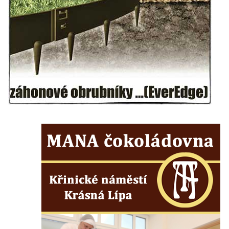
Míru v Mělníku
Kašna Rusalka ve Smetanových sadech v
Plzni
Fontána se sochou Matka s dítětem v
Kopeckého sadech v Plzni
Kašna Pocta baroku na náměstí T. G. M. v
Dobřanech
Kašna na náměstí Svobody ve Vodňanech
Kašna na Mírovém náměstí v Netolicích
Krakonošova kašna na Krakonošově
náměstí v Trutnově
Kašna Hygie na budově radnice na Horním
náměstí v Olomouci
Herkulova kašna na Horním náměstí v
Olomouci