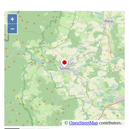
Studna u kostela Narození Panny Marie v
Libochovanech
Kašna na náměstí Tomáše Garrigue
Masaryka v České Lípě
Kašna na Mírovém náměstí v Postoloprtech
Bývalá kašna u křižovatky v Mostecké ulici
před domem čp. 2150 v Litvínově
Kamenná nádrž na vodu před kostelem
svatých Šimona a Judy v Lipové u Šluknova
Kašna na náměstí ve Chřibské
Kašna v bývalém parku ve Sládkově ulici u
Domova seniorů v České Kamenici
Fontána u podchodu na konci promenády u
hlavního nádraží v Ústí nad Labem
Fontána se slunečními hodinami na
Lidickém náměstí v Ústí nad Labem