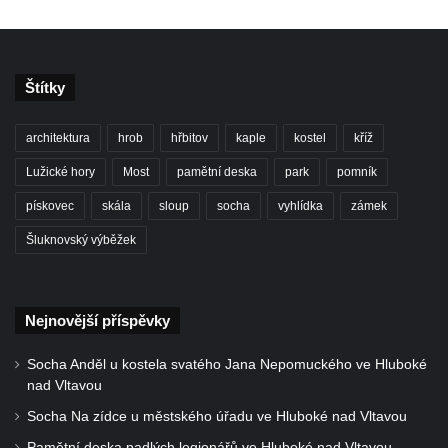
Vodotrysk Vodník v jezírku u promenády
města Bad Homburgu v Mariánských
Lázních
Štítky
Kašna v parku lázní Evženie v Klášterci nad
Ohří
architektura
hrob
hřbitov
kaple
kostel
kříž
Kašna na náměstí Míru ve Šluknově
Lužické hory
Most
pamětní deska
park
pomník
Kašna na Palackého náměstí v Kralupech
pískovec
skála
sloup
socha
vyhlídka
zámek
nad Vltavou
Šluknovský výběžek
Kašna se sochou Voda u Palackého ulice v
Chomutově
Kašna v parku před Základní školou
Nejnovější příspěvky
akademika Heyrovského v Chomutově
Kašna na domě Stallburg v Kyselce
Socha Anděl u kostela svatého Jana Nepomuckého ve Hluboké
nad Vltavou
Fontána poblíž kruhového objezdu v České
Socha Na zídce u městského úřadu ve Hluboké nad Vltavou
Kamenici
Pamětní deska padlých legionářů ve Hluboké nad Vltavou