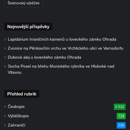
svatého Václava v Budyni nad Ohří
Šluknovský výběžek
Kašna na Říhovo náměstí v Budyni nad
Ohří
Nejnovější příspěvky
Kašna v lázeňském parku u ulice Lázeňská
ve Mšeném-lázně
Lapidárium hraničních kamenů u loveckého zámku Ohrada
Kašna před pavilonem Říp v lázeňském
Zvonice na Pěnkavčím vrchu ve Vrchlického ulici ve Varnsdorfu
parku ve Mšeném-lázně
Dubová alej u loveckého zámku Ohrada
Jezírko s vodotryskem v Zámeckém parku v
Socha Posel na břehu Munického rybníka ve Hluboké nad
Litvínově
Vltavou
Kašna na Masarykově náměstí v Litvínově
Kašna „Hlavy“ před Magistrátem v Teplicích
Přehled rubrik
Kašna na náměstí Tomáše Garrigue
Masaryka ve Vejprtech
Českopis
5 532
Fontána před kolonádou Rudolfova a
Výběžkopis
719
Karolinina pramene v Mariánských Lázních
Zahraničí
230
Zpívající fontána v Mariánských Lázních