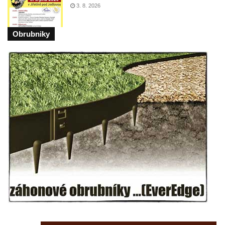
3. 8. 2026
Fontána v atriu magistrátu v Ústí nad
Labem
Obrubniky
Kašna Gänsediebbrunnen v ulici Weiße
Gasse v Drážďanech
Mozartova fontána v Blüherově parku
Kašna před budovou sýpky v zámeckém
areálu v Liběchově
Kašna u obecního úřadu v Jetřichovicích
Kašna v parku v Horním Podluží
Kašna Hynie na kruhovém objezdu u
náměstí Svobody v Teplicích
Fontána v parku na Mírovém náměstí v
Teplicích
Kašna Glaverbel v ulici Alejní u zámecké
zahrady v Teplicích