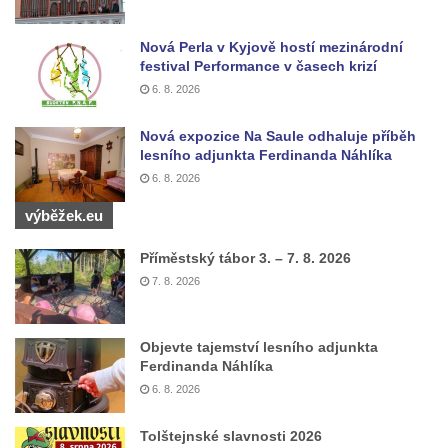
Studna u kostela Narození Panny Marie v
Libochovanech
Nová Perla v Kyjově hostí mezinárodní
festival Performance v časech krizí
Kašna na náměstí Tomáše Garrigue
6. 8. 2026
Masaryka v České Lípě
Kašna na Mírovém náměstí v Postoloprtech
Nová expozice Na Saule odhaluje příběh
lesního adjunkta Ferdinanda Náhlíka
Bývalá kašna u křižovatky v Mostecké ulici
6. 8. 2026
před domem čp. 2150 v Litvínově
výběžek.eu
Kamenná nádrž na vodu před kostelem
svatých Šimona a Judy v Lipové u Šluknova
Příměstský tábor 3. – 7. 8. 2026
Kašna na náměstí ve Chřibské
7. 8. 2026
Kašna v bývalém parku ve Sládkově ulici u
Domova seniorů v České Kamenici
Objevte tajemství lesního adjunkta
Fontána u podchodu na konci promenády u
Ferdinanda Náhlíka
6. 8. 2026
hlavního nádraží v Ústí nad Labem
Fontána se slunečními hodinami na
Tolštejnské slavnosti 2026
Lidickém náměstí v Ústí nad Labem