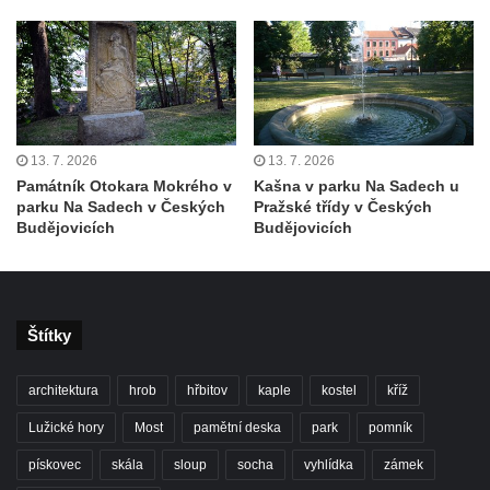
porcelánu v Dubí
Kašna v parku před kostelem
Neposkvrněného početí Panny Marie v
Dubí
Kašna na nádvoří Tereziných lázní v Dubí
13. 7. 2026
13. 7. 2026
Kašna u Nerudovy studánky v Běhánkách
Památník Otokara Mokrého v
Kašna v parku Na Sadech u
parku Na Sadech v Českých
Pražské třídy v Českých
Vodní kaskáda pod schodištěm u jižní
Budějovicích
Budějovicích
terasní zdí v zámeckém parku v
Libochovicích
Kašna pod jižní terasní zdí v zámeckém
Štítky
parku v Libochovicích
Kašna v zámeckém parku v Libochovicích
architektura
hrob
hřbitov
kaple
kostel
kříž
Kašna na severním nádvoří zámku v
Lužické hory
Most
pamětní deska
park
pomník
Libochovicích
pískovec
skála
sloup
socha
vyhlídka
zámek
Kašna na Mírovém náměstí u kostela