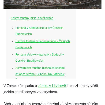
Kašny, fontány, pítka, osvěžovače
Fontána v Kanovnické ulici v Českých
Budějovicích
Hirzova fontána v Lannově třídě v Českých
Budějovicích
Fontána Volavky v parku Na Sadech v
Českých Budějovicích
Schwarzova fontána (kašna se sochou
chlapce s žábou) v parku Na Sadech v
Českých Budějovicích
V Zámeckém parku u
zámku v Litvínově
je mezi stromy větší
Kašna v parku Na Sadech u Pražské třídy v
jezírko se středovým vodotryskem.
Českých Budějovicích
Samsonova kašna na náměstí Přemysla
Břeh vodní plochy tvarován různými záhyby, lemován nízkým