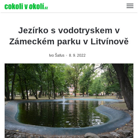
Jezírko s vodotryskem v
Zámeckém parku v Litvínově
Ivo Šafus
8. 9. 2022