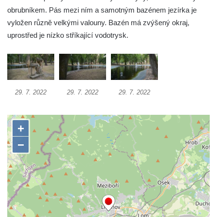
Otakara II. v Českých Budějovicích
obrubníkem. Pás mezi ním a samotným bazénem jezírka je
Kašna na náměstí J. V. Kamarýta ve
vyložen různě velkými valouny. Bazén má zvýšený okraj,
Velešíně
uprostřed je nízko stříkající vodotrysk.
Kašna na nádvoří za vstupem v ZOO
Leipzig
Kašna se sousoším medvíďat v ZOO
Leipzig
29. 7. 2022
29. 7. 2022
29. 7. 2022
Kamenná kašna na styku tří CHKO v České
Kamenici
Věžová studna na náměstí Míru v Bochově
Kašna na náměstí Míru v Bochově
Kašna na čestném dvoře zámku v
Duchcově
Kašna s reliéfem v Knížecí zahradě v
Duchcově
Kašna na náměstí Republiky v Duchcově