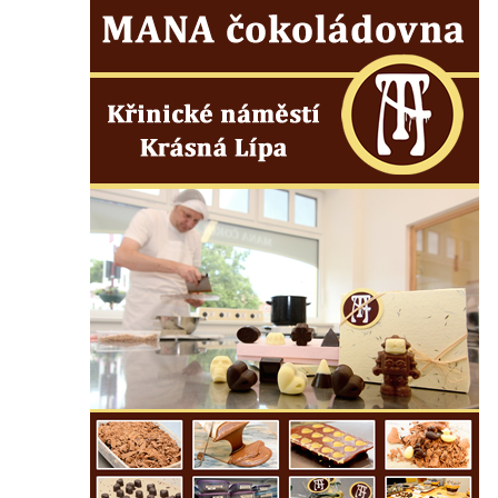
Kamenná nádrž na vodu na hřbitově v
Zabrušanech
Kašna v zámecké zahradě v Duchcově
Kamenná nádrž na vodu II. na hřbitově ve
Šluknově
Kamenná nádrž na vodu I. na hřbitově ve
Šluknově
Kamenná nádrž na vodu II. na hřbitově ve
Chřibské
Kamenná nádrž na vodu I. na hřbitově ve
Chřibské
Kašna Tritonů na náměstí Republiky v
Olomouci
Studna s kovanou mříží na Velkém náměstí
v Hradci Králové
Kašna se sousoším Vinobraní na náměstí