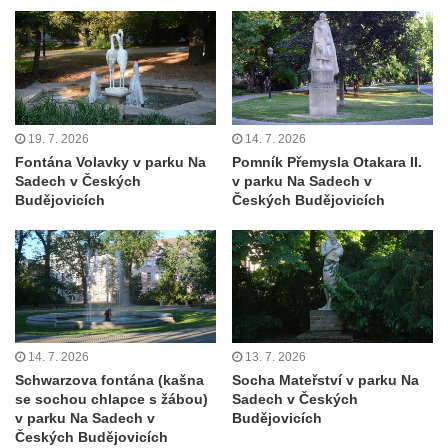
Jupiterova kašna na Dolním náměstí v
Olomouci
Kašna na Masarykově náměstí ve Vyškově
Zpívající fontána na Masarykově náměstí v
Hodoníně
19. 7. 2026
14. 7. 2026
Kašna Ptačí napajedlo na Lázeňském
Fontána Volavky v parku Na
Pomník Přemysla Otakara II.
Sadech v Českých
v parku Na Sadech v
náměstí v Teplicích
Budějovicích
Českých Budějovicích
Kašna v parku na Lázeňském náměstí u
lázeňského domu Beethoven v Teplicích
Fontána Pampeliška v parku u Císařských
lázní v Teplicích
Kašna na Laubeho náměstí u Císařských
lázní v Teplicích
14. 7. 2026
13. 7. 2026
Schwarzova fontána (kašna
Socha Mateřství v parku Na
Porcelánová kašna na křižovatce u
se sochou chlapce s žábou)
Sadech v Českých
Krušnohorského divadla v Teplicích
v parku Na Sadech v
Budějovicích
Českých Budějovicích
Porcelánová fontána v areálu Českého