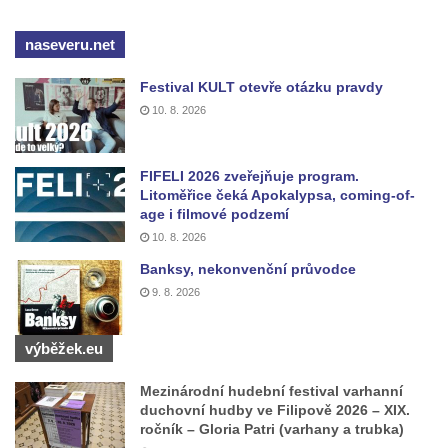
Fontána před zámkem Nový Berštejn
naseveru.net
Kašna na křižovatce v Cítolibech
Kašna na návsi ve Strupčicích
Festival KULT otevře otázku pravdy
Studna u kostela Narození Panny Marie v
10. 8. 2026
Libochovanech
Kašna na náměstí Tomáše Garrigue
FIFELI 2026 zveřejňuje program.
Masaryka v České Lípě
Litoměřice čeká Apokalypsa, coming-of-
age i filmové podzemí
Kašna na Mírovém náměstí v Postoloprtech
10. 8. 2026
Bývalá kašna u křižovatky v Mostecké ulici
Banksy, nekonvenční průvodce
před domem čp. 2150 v Litvínově
9. 8. 2026
Kamenná nádrž na vodu před kostelem
svatých Šimona a Judy v Lipové u Šluknova
výběžek.eu
Kašna na náměstí ve Chřibské
Mezinárodní hudební festival varhanní
Kašna v bývalém parku ve Sládkově ulici u
duchovní hudby ve Filipově 2026 – XIX.
Domova seniorů v České Kamenici
ročník – Gloria Patri (varhany a trubka)