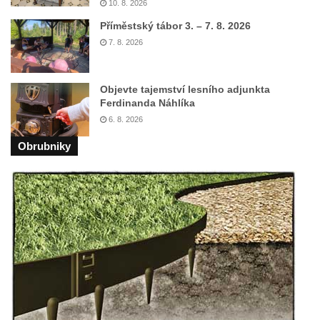
Fontána u podchodu na konci promenády u
10. 8. 2026
hlavního nádraží v Ústí nad Labem
Příměstský tábor 3. – 7. 8. 2026
7. 8. 2026
Fontána se slunečními hodinami na
Lidickém náměstí v Ústí nad Labem
Fontána v atriu magistrátu v Ústí nad
Objevte tajemství lesního adjunkta
Ferdinanda Náhlíka
Labem
6. 8. 2026
Kašna Gänsediebbrunnen v ulici Weiße
Gasse v Drážďanech
Obrubniky
Mozartova fontána v Blüherově parku
Kašna před budovou sýpky v zámeckém
areálu v Liběchově
Kašna u obecního úřadu v Jetřichovicích
Kašna v parku v Horním Podluží
Kašna Hynie na kruhovém objezdu u
náměstí Svobody v Teplicích
Fontána v parku na Mírovém náměstí v