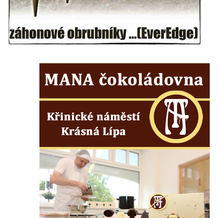
Teplicích
Kašna Glaverbel v ulici Alejní u zámecké
zahrady v Teplicích
Kamenná nádrž na vodu na hřbitově v
Zabrušanech
Kašna v zámecké zahradě v Duchcově
Kamenná nádrž na vodu II. na hřbitově ve
Šluknově
Kamenná nádrž na vodu I. na hřbitově ve
Šluknově
Kamenná nádrž na vodu II. na hřbitově ve
Chřibské
Kamenná nádrž na vodu I. na hřbitově ve
Chřibské
Kašna Tritonů na náměstí Republiky v
Olomouci