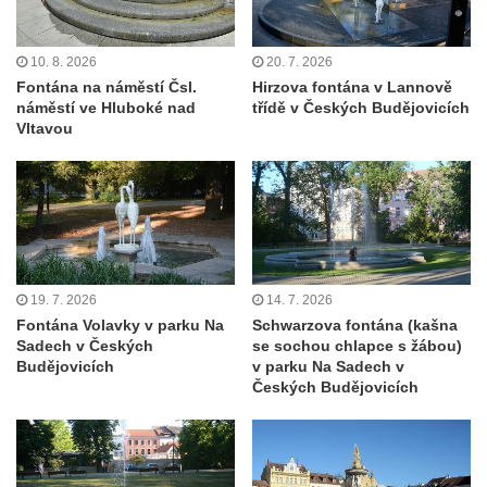
náměstí v Olomouci
Herkulova kašna na Horním náměstí v
10. 8. 2026
20. 7. 2026
Olomouci
Fontána na náměstí Čsl.
Hirzova fontána v Lannově
náměstí ve Hluboké nad
třídě v Českých Budějovicích
Jupiterova kašna na Dolním náměstí v
Vltavou
Olomouci
Kašna na Masarykově náměstí ve Vyškově
Zpívající fontána na Masarykově náměstí v
Hodoníně
Kašna Ptačí napajedlo na Lázeňském
náměstí v Teplicích
19. 7. 2026
14. 7. 2026
Fontána Volavky v parku Na
Schwarzova fontána (kašna
Kašna v parku na Lázeňském náměstí u
Sadech v Českých
se sochou chlapce s žábou)
lázeňského domu Beethoven v Teplicích
Budějovicích
v parku Na Sadech v
Českých Budějovicích
Fontána Pampeliška v parku u Císařských
lázní v Teplicích
Kašna na Laubeho náměstí u Císařských
lázní v Teplicích