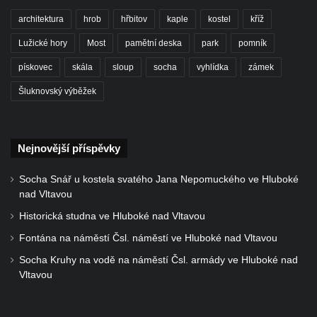
Kašna na severním nádvoří zámku v
architektura
hrob
hřbitov
kaple
kostel
kříž
Libochovicích
Lužické hory
Most
pamětní deska
park
pomník
Kašna na Mírovém náměstí u kostela
svatého Václava v Budyni nad Ohří
pískovec
skála
sloup
socha
vyhlídka
zámek
Kašna na Říhovo náměstí v Budyni nad
Šluknovský výběžek
Ohří
Kašna v lázeňském parku u ulice Lázeňská
ve Mšeném-lázně
Nejnovější příspěvky
Kašna před pavilonem Říp v lázeňském
Socha Snář u kostela svatého Jana Nepomuckého ve Hluboké
parku ve Mšeném-lázně
nad Vltavou
Jezírko s vodotryskem v Zámeckém parku v
Historická studna ve Hluboké nad Vltavou
Litvínově
Fontána na náměstí Čsl. náměstí ve Hluboké nad Vltavou
Kašna na Masarykově náměstí v Litvínově
Socha Kruhy na vodě na náměstí Čsl. armády ve Hluboké nad
Kašna „Hlavy“ před Magistrátem v Teplicích
Vltavou
Kašna na náměstí Tomáše Garrigue
Masaryka ve Vejprtech