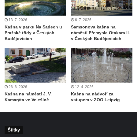
Porcelánová kašna na křižovatce u
Krušnohorského divadla v Teplicích
13. 7. 2026
6. 7. 2026
Porcelánová fontána v areálu Českého
Kašna v parku Na Sadech u
Samsonova kašna na
Pražské třídy v Českých
náměstí Přemysla Otakara II.
porcelánu v Dubí
Budějovicích
v Českých Budějovicích
Kašna v parku před kostelem
Neposkvrněného početí Panny Marie v
Dubí
Kašna na nádvoří Tereziných lázní v Dubí
Kašna u Nerudovy studánky v Běhánkách
26. 6. 2026
12. 4. 2026
Vodní kaskáda pod schodištěm u jižní
Kašna na náměstí J. V.
Kašna na nádvoří za
terasní zdí v zámeckém parku v
Kamarýta ve Velešíně
vstupem v ZOO Leipzig
Libochovicích
Kašna pod jižní terasní zdí v zámeckém
parku v Libochovicích
Štítky
Kašna v zámeckém parku v Libochovicích