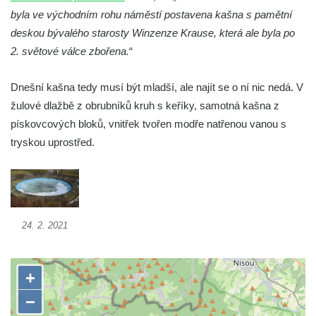
Kašna v parku Na Sadech u Pražské třídy v
byla ve východním rohu náměstí postavena kašna s pamětní
Českých Budějovicích
deskou bývalého starosty Winzenze Krause, která ale byla po
Samsonova kašna na náměstí Přemysla
2. světové válce zbořena.
“
Otakara II. v Českých Budějovicích
Dnešní kašna tedy musí být mladší, ale najít se o ní nic nedá. V
Kašna na náměstí J. V. Kamarýta ve
žulové dlažbě z obrubníků kruh s keříky, samotná kašna z
Velešíně
pískovcových bloků, vnitřek tvořen modře natřenou vanou s
Kašna na nádvoří za vstupem v ZOO
tryskou uprostřed.
Leipzig
Kašna se sousoším medvíďat v ZOO
Leipzig
Kamenná kašna na styku tří CHKO v České
24. 2. 2021
Kamenici
Věžová studna na náměstí Míru v Bochově
Kašna na náměstí Míru v Bochově
Kašna na čestném dvoře zámku v
Duchcově