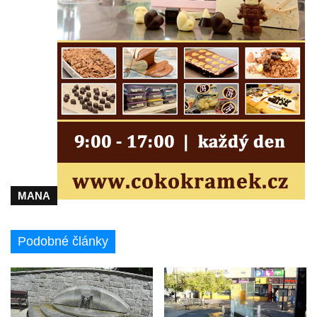
Studna s kovanou mříží na Velkém náměstí
v Hradci Králové
Kašna se sousoším Vinobraní na náměstí
Míru v Mělníku
Kašna Rusalka ve Smetanových sadech v
Plzni
Fontána se sochou Matka s dítětem v
Kopeckého sadech v Plzni
Kašna Pocta baroku na náměstí T. G. M. v
MANA
Dobřanech
Kašna na náměstí Svobody ve Vodňanech
Podobné články
Kašna na Mírovém náměstí v Netolicích
Krakonošova kašna na Krakonošově
náměstí v Trutnově
Kašna Hygie na budově radnice na Horním