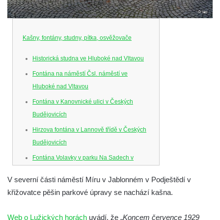
Kašny, fontány, studny, pítka, osvěžovače
Historická studna ve Hluboké nad Vltavou
Fontána na náměstí Čsl. náměstí ve
Hluboké nad Vltavou
Fontána v Kanovnické ulici v Českých
Budějovicích
Hirzova fontána v Lannově třídě v Českých
Budějovicích
Fontána Volavky v parku Na Sadech v
Českých Budějovicích
V severní části náměstí Míru v Jablonném v Podještědí v
Schwarzova fontána (kašna se sochou
křižovatce pěšin parkové úpravy se nachází kašna.
chlapce s žábou) v parku Na Sadech v
Českých Budějovicích
Web o Lužických horách
uvádí, že „
Koncem července 1929