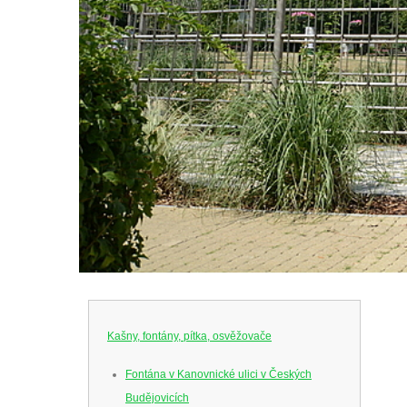
Kašny, fontány, pítka, osvěžovače
Fontána v Kanovnické ulici v Českých
Budějovicích