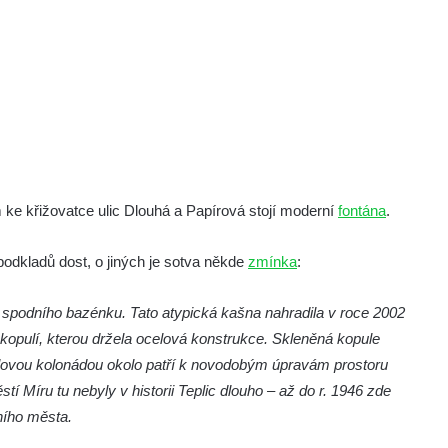
ke křižovatce ulic Dlouhá a Papírová stojí moderní
fontána
.
podkladů dost, o jiných je sotva někde
zmínka
:
 spodního bazénku. Tato atypická kašna nahradila v roce 2002
kopulí, kterou držela ocelová konstrukce. Skleněná kopule
lovou kolonádou okolo patří k novodobým úpravám prostoru
 Míru tu nebyly v historii Teplic dlouho – až do r. 1946 zde
ního města.