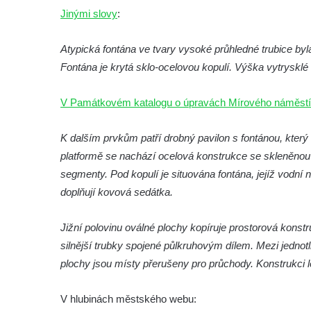
Jinými slovy
:
Leipzig
Kamenná kašna na styku tří CHKO v České
Atypická fontána ve tvary vysoké průhledné trubice by
Kamenici
Fontána je krytá sklo-ocelovou kopulí. Výška vytrysklé
Věžová studna na náměstí Míru v Bochově
Kašna na náměstí Míru v Bochově
V Památkovém katalogu o úpravách Mírového náměstí
Kašna na čestném dvoře zámku v
K dalším prvkům patří drobný pavilon s fontánou, kter
Duchcově
platformě se nachází ocelová konstrukce se skleněnou 
Kašna s reliéfem v Knížecí zahradě v
segmenty. Pod kopulí je situována fontána, jejíž vodní
Duchcově
doplňují kovová sedátka.
Kašna na náměstí Republiky v Duchcově
Kašna na náměstí T. G. Masaryka ve
Jižní polovinu oválné plochy kopíruje prostorová konst
Frýdlantu
silnější trubky spojené půlkruhovým dílem. Mezi jednot
Kašna u sochy svatého Jakuba della Marca
plochy jsou místy přerušeny pro průchody. Konstrukci le
u kláštera v Hejnicích
V hlubinách městského webu:
Fontána na náměstí E. Beneše v Milevsku