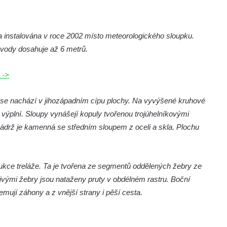
la instalována v roce 2002 místo meteorologického sloupku.
 vody dosahuje až 6 metrů.
 ->
ý se nachází v jihozápadním cípu plochy. Na vyvýšené kruhové
výplní. Sloupy vynášejí kopuly tvořenou trojúhelníkovými
 nádrž je kamenná se středním sloupem z oceli a skla. Plochu
rukce treláže. Ta je tvořena ze segmentů oddělených žebry ze
livými žebry jsou nataženy pruty v obdélném rastru. Boční
mují záhony a z vnější strany i pěší cesta.