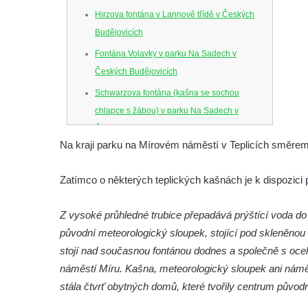
Hirzova fontána v Lannově třídě v Českých
Budějovicích
Fontána Volavky v parku Na Sadech v
Českých Budějovicích
Schwarzova fontána (kašna se sochou
chlapce s žábou) v parku Na Sadech v
Českých Budějovicích
Na kraji parku na Mírovém náměstí v Teplicích směrem 
Kašna v parku Na Sadech u Pražské třídy v
Českých Budějovicích
Zatímco o některých teplických kašnách je k dispozici 
Samsonova kašna na náměstí Přemysla
Otakara II. v Českých Budějovicích
Z vysoké průhledné trubice přepadává prýštící voda do
Kašna na náměstí J. V. Kamarýta ve
původní meteorologický sloupek, stojící pod skleněnou 
Velešíně
stojí nad současnou fontánou dodnes a společně s oce
náměstí Míru. Kašna, meteorologický sloupek ani náměstí
Kašna na nádvoří za vstupem v ZOO
stála čtvrť obytných domů, které tvořily centrum původ
Leipzig
Kašna se sousoším medvíďat v ZOO