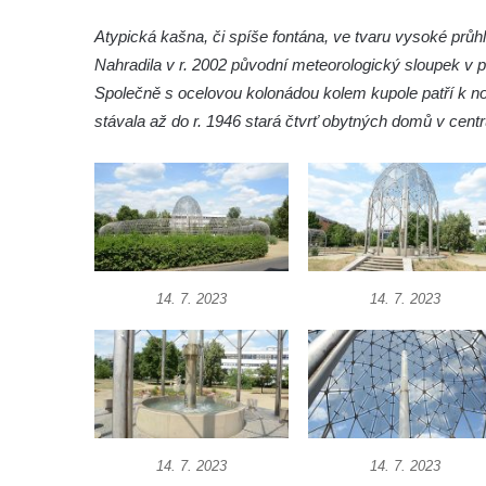
Kašna na Masarykově náměstí v Polici nad
Atypická kašna, či spíše fontána, ve tvaru vysoké průh
Metují
Nahradila v r. 2002 původní meteorologický sloupek v 
Kašna v Sadech Československé armády v
Společně s ocelovou kolonádou kolem kupole patří k 
Teplicích před budovou Kamenných lázní
stávala až do r. 1946 stará čtvrť obytných domů v cen
Pamětní kašna přírodních léčivých zdrojů v
parku u Hadích lázní v Teplicích
Fontána u Městského úřadu v Tanvaldu
Fontána před zámkem Nový Berštejn
Kašna na křižovatce v Cítolibech
14. 7. 2023
14. 7. 2023
Kašna na návsi ve Strupčicích
Studna u kostela Narození Panny Marie v
Libochovanech
Kašna na náměstí Tomáše Garrigue
Masaryka v České Lípě
Kašna na Mírovém náměstí v Postoloprtech
14. 7. 2023
14. 7. 2023