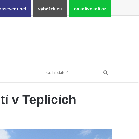
naseveru.net
výběžek.eu
cokolivokoli.cz
í v Teplicích