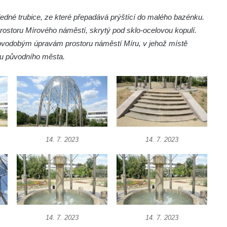
ledné trubice, ze které přepadává prýštící do malého bazénku.
prostoru Mírového náměstí, skrytý pod sklo-ocelovou kopulí.
novodobým úpravám prostoru náměstí Míru, v jehož místě
tru původního města.
14. 7. 2023
14. 7. 2023
14. 7. 2023
14. 7. 2023