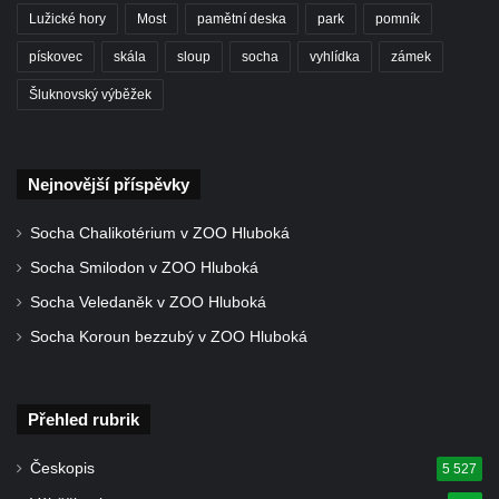
Kamenici
Lužické hory
Most
pamětní deska
park
pomník
Kašna pramene Žába v Kamenickém
pískovec
skála
sloup
socha
vyhlídka
zámek
Šenově
Šluknovský výběžek
Kašna pramene Antala Staška na Riegrově
stezce u Spálova
Kašna před bývalým hotelem lázní Karlovo
Nejnovější příspěvky
údolí u Šluknova
Cechovní kašna v Kamenné ulici v Chebu
Socha Chalikotérium v ZOO Hluboká
Kašna na náměstí Dr. E. Beneše v Jirkově
Socha Smilodon v ZOO Hluboká
Kašna se sochou Odyssea na zámku
Socha Veledaněk v ZOO Hluboká
Červený Hrádek
Socha Koroun bezzubý v ZOO Hluboká
Kašna se sochou Polyfema na zámku
Červený Hrádek
Přehled rubrik
Kašna s vodotrysky ve Valdštejnské
zahradě v Praze
Českopis
5 527
Kašna se sochou Venuše a Amora ve