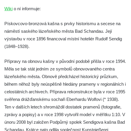
Samsonova kašna na náměstí Přemysla
Wiki
o ní informuje:
Otakara II. v Českých Budějovicích
Kašna na náměstí J. V. Kamarýta ve
Pískovcovo-bronzová kašna s prvky historismu a secese na
Velešíně
náměstí saského lázeňského města Bad Schandau. Její
výstavbu v roce 1896 financoval místní hoteliér Rudolf Sendig
Kašna na nádvoří za vstupem v ZOO
(1848–1928).
Leipzig
Kašna se sousoším medvíďat v ZOO
Přípravy na obnovu kašny v původní podobě přišla v roce 1994.
Leipzig
Měla se tak stát jedním ze symbolů obnovovaného centra
Kamenná kašna na styku tří CHKO v České
lázeňského města. Obnově předcházel historický průzkum,
Kamenici
během něhož byly neúspěšně hledány prameny v regionálních i
Věžová studna na náměstí Míru v Bochově
celostátních archivech. Příprava rekonstrukce byla v roce 1995
Kašna na náměstí Míru v Bochově
svěřena drážďanskému sochaři Eberhardu Wolfovi (* 1938).
Ten v dalších letech shromáždil dostatek pramenů (fotografie,
Kašna na čestném dvoře zámku v
zprávy a popisy) a v roce 1998 vytvořil model v měřítku 1:10. V
Duchcově
únoru 2008 byl založen Podpůrný spolek Sendigova kašna Bad
Kašna s reliéfem v Knížecí zahradě v
Schandau. Krátce nato odlila společnost Kunstgießerei
Duchcově