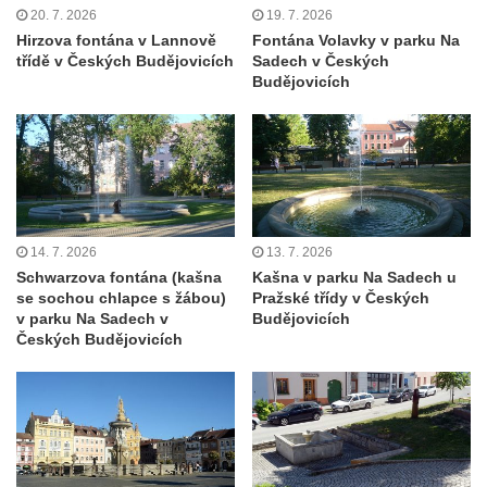
Kašna na Mírovém náměstí u kostela
20. 7. 2026
19. 7. 2026
Hirzova fontána v Lannově
Fontána Volavky v parku Na
svatého Václava v Budyni nad Ohří
třídě v Českých Budějovicích
Sadech v Českých
Kašna na Říhovo náměstí v Budyni nad
Budějovicích
Ohří
Kašna v lázeňském parku u ulice Lázeňská
ve Mšeném-lázně
Kašna před pavilonem Říp v lázeňském
parku ve Mšeném-lázně
14. 7. 2026
13. 7. 2026
Jezírko s vodotryskem v Zámeckém parku v
Schwarzova fontána (kašna
Kašna v parku Na Sadech u
Litvínově
se sochou chlapce s žábou)
Pražské třídy v Českých
v parku Na Sadech v
Budějovicích
Kašna na Masarykově náměstí v Litvínově
Českých Budějovicích
Kašna „Hlavy“ před Magistrátem v Teplicích
Kašna na náměstí Tomáše Garrigue
Masaryka ve Vejprtech
Fontána před kolonádou Rudolfova a
Karolinina pramene v Mariánských Lázních