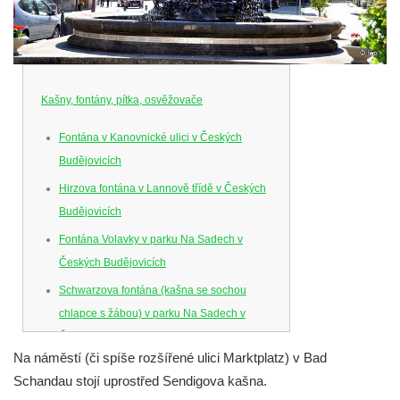
Kašny, fontány, pítka, osvěžovače
Fontána v Kanovnické ulici v Českých
Budějovicích
Hirzova fontána v Lannově třídě v Českých
Budějovicích
Fontána Volavky v parku Na Sadech v
Českých Budějovicích
Schwarzova fontána (kašna se sochou
chlapce s žábou) v parku Na Sadech v
Českých Budějovicích
Na náměstí (či spíše rozšířené ulici Marktplatz) v Bad
Kašna v parku Na Sadech u Pražské třídy v
Schandau stojí uprostřed Sendigova kašna.
Českých Budějovicích