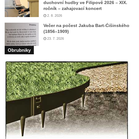
v Hradci Králové
duchovní hudby ve Filipově 2026 – XIX.
ročník – zahajovací koncert
Kašna se sousoším Vinobraní na náměstí
2. 8. 2026
Míru v Mělníku
Večer na počest Jakuba Bart-Ćišinského
Kašna Rusalka ve Smetanových sadech v
(1856–1909)
Plzni
23. 7. 2026
Fontána se sochou Matka s dítětem v
Obrubniky
Kopeckého sadech v Plzni
Kašna Pocta baroku na náměstí T. G. M. v
Dobřanech
Kašna na náměstí Svobody ve Vodňanech
Kašna na Mírovém náměstí v Netolicích
Krakonošova kašna na Krakonošově
náměstí v Trutnově
Kašna Hygie na budově radnice na Horním
náměstí v Olomouci
Herkulova kašna na Horním náměstí v