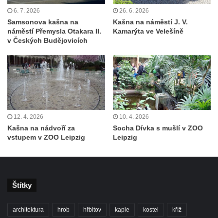
6. 7. 2026
26. 6. 2026
Zpívající fontána v Mariánských Lázních
Samsonova kašna na
Kašna na náměstí J. V.
Vodotrysk Vodník v jezírku u promenády
náměstí Přemysla Otakara II.
Kamarýta ve Velešíně
města Bad Homburgu v Mariánských
v Českých Budějovicích
Lázních
Kašna v parku lázní Evženie v Klášterci nad
Ohří
Kašna na náměstí Míru ve Šluknově
Kašna na Palackého náměstí v Kralupech
12. 4. 2026
10. 4. 2026
nad Vltavou
Kašna na nádvoří za
Socha Dívka s mušlí v ZOO
vstupem v ZOO Leipzig
Leipzig
Kašna se sochou Voda u Palackého ulice v
Chomutově
Kašna v parku před Základní školou
akademika Heyrovského v Chomutově
Štítky
Kašna na domě Stallburg v Kyselce
Fontána poblíž kruhového objezdu v České
architektura
hrob
hřbitov
kaple
kostel
kříž