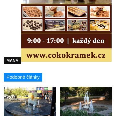
Porcelánová fontána v areálu Českého
porcelánu v Dubí
Kašna v parku před kostelem
Neposkvrněného početí Panny Marie v
Dubí
Kašna na nádvoří Tereziných lázní v Dubí
Kašna u Nerudovy studánky v Běhánkách
MANA
Vodní kaskáda pod schodištěm u jižní
terasní zdí v zámeckém parku v
Libochovicích
Podobné články
Kašna pod jižní terasní zdí v zámeckém
parku v Libochovicích
Kašna v zámeckém parku v Libochovicích
Kašna na severním nádvoří zámku v
Libochovicích