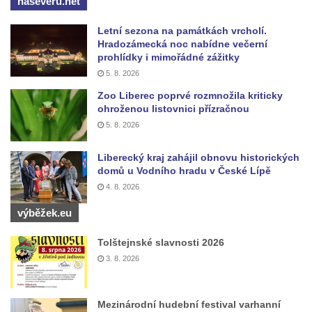
naseveru.net
zahrady v Teplicích
Letní sezona na památkách vrcholí.
Kamenná nádrž na vodu na hřbitově v
Hradozámecká noc nabídne večerní
Zabrušanech
prohlídky i mimořádné zážitky
5. 8. 2026
Kašna v zámecké zahradě v Duchcově
Zoo Liberec poprvé rozmnožila kriticky
Kamenná nádrž na vodu II. na hřbitově ve
ohroženou listovnici přízračnou
Šluknově
5. 8. 2026
Kamenná nádrž na vodu I. na hřbitově ve
Šluknově
Liberecký kraj zahájil obnovu historických
domů u Vodního hradu v České Lípě
Kamenná nádrž na vodu II. na hřbitově ve
4. 8. 2026
Chřibské
výběžek.eu
Kamenná nádrž na vodu I. na hřbitově ve
Chřibské
Tolštejnské slavnosti 2026
Kašna Tritonů na náměstí Republiky v
3. 8. 2026
Olomouci
Studna s kovanou mříží na Velkém náměstí
Mezinárodní hudební festival varhanní