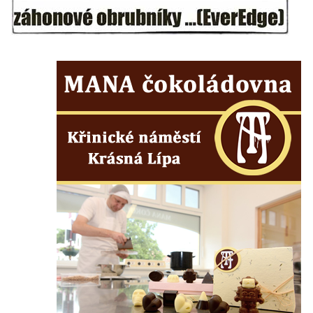
Olomouci
Jupiterova kašna na Dolním náměstí v
Olomouci
Kašna na Masarykově náměstí ve Vyškově
Zpívající fontána na Masarykově náměstí v
Hodoníně
Kašna Ptačí napajedlo na Lázeňském
náměstí v Teplicích
Kašna v parku na Lázeňském náměstí u
lázeňského domu Beethoven v Teplicích
Fontána Pampeliška v parku u Císařských
lázní v Teplicích
Kašna na Laubeho náměstí u Císařských
lázní v Teplicích
Porcelánová kašna na křižovatce u
Krušnohorského divadla v Teplicích