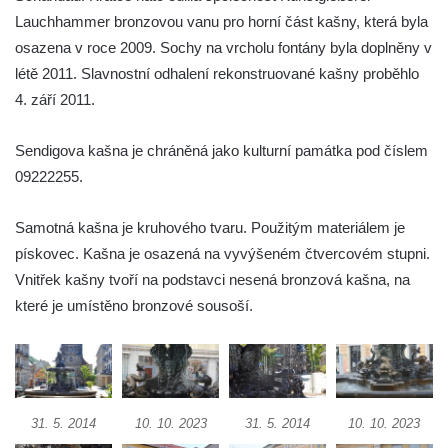
Lauchhammer bronzovou vanu pro horní část kašny, která byla
Kašna na náměstí Republiky v Duchcově
osazena v roce 2009. Sochy na vrcholu fontány byla doplněny v
Kašna na náměstí T. G. Masaryka ve
létě 2011. Slavnostní odhalení rekonstruované kašny proběhlo
Frýdlantu
4. září 2011.
Kašna u sochy svatého Jakuba della Marca
u kláštera v Hejnicích
Sendigova kašna je chráněná jako kulturní památka pod číslem
09222255.
Fontána na náměstí E. Beneše v Milevsku
Kašna na Masarykově náměstí v Polici nad
Samotná kašna je kruhového tvaru. Použitým materiálem je
Metují
pískovec. Kašna je osazená na vyvýšeném čtvercovém stupni.
Kašna v Sadech Československé armády v
Vnitřek kašny tvoří na podstavci nesená bronzová kašna, na
Teplicích před budovou Kamenných lázní
které je umístěno bronzové sousoší.
Pamětní kašna přírodních léčivých zdrojů v
parku u Hadích lázní v Teplicích
Fontána u Městského úřadu v Tanvaldu
Fontána před zámkem Nový Berštejn
31. 5. 2014
10. 10. 2023
31. 5. 2014
10. 10. 2023
Kašna na křižovatce v Cítolibech