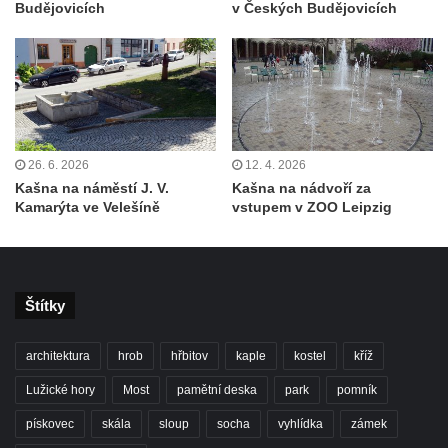
Budějovicích
v Českých Budějovicích
Kašna na severním nádvoří zámku v
Libochovicích
Kašna na Mírovém náměstí u kostela
svatého Václava v Budyni nad Ohří
Kašna na Říhovo náměstí v Budyni nad
Ohří
26. 6. 2026
12. 4. 2026
Kašna v lázeňském parku u ulice Lázeňská
Kašna na náměstí J. V.
Kašna na nádvoří za
ve Mšeném-lázně
Kamarýta ve Velešíně
vstupem v ZOO Leipzig
Kašna před pavilonem Říp v lázeňském
parku ve Mšeném-lázně
Jezírko s vodotryskem v Zámeckém parku v
Štítky
Litvínově
Kašna na Masarykově náměstí v Litvínově
architektura
hrob
hřbitov
kaple
kostel
kříž
Kašna „Hlavy“ před Magistrátem v Teplicích
Lužické hory
Most
pamětní deska
park
pomník
Kašna na náměstí Tomáše Garrigue
pískovec
skála
sloup
socha
vyhlídka
zámek
Masaryka ve Vejprtech