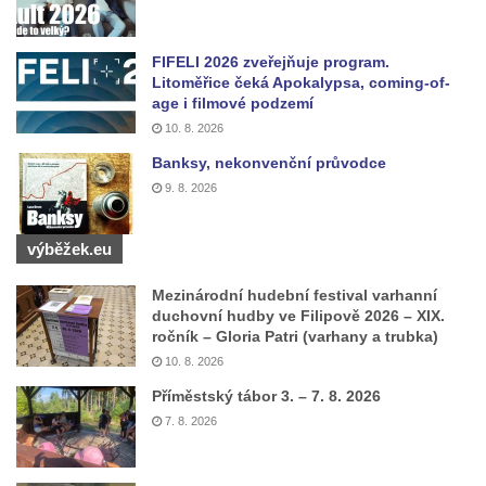
Fontána u podchodu na konci promenády u
hlavního nádraží v Ústí nad Labem
FIFELI 2026 zveřejňuje program.
Fontána se slunečními hodinami na
Litoměřice čeká Apokalypsa, coming-of-
Lidickém náměstí v Ústí nad Labem
age i filmové podzemí
Fontána v atriu magistrátu v Ústí nad
10. 8. 2026
Labem
Banksy, nekonvenční průvodce
9. 8. 2026
Kašna Gänsediebbrunnen v ulici Weiße
Gasse v Drážďanech
výběžek.eu
Mozartova fontána v Blüherově parku
Kašna před budovou sýpky v zámeckém
Mezinárodní hudební festival varhanní
areálu v Liběchově
duchovní hudby ve Filipově 2026 – XIX.
ročník – Gloria Patri (varhany a trubka)
Kašna u obecního úřadu v Jetřichovicích
10. 8. 2026
Kašna v parku v Horním Podluží
Příměstský tábor 3. – 7. 8. 2026
Kašna Hynie na kruhovém objezdu u
7. 8. 2026
náměstí Svobody v Teplicích
Fontána v parku na Mírovém náměstí v