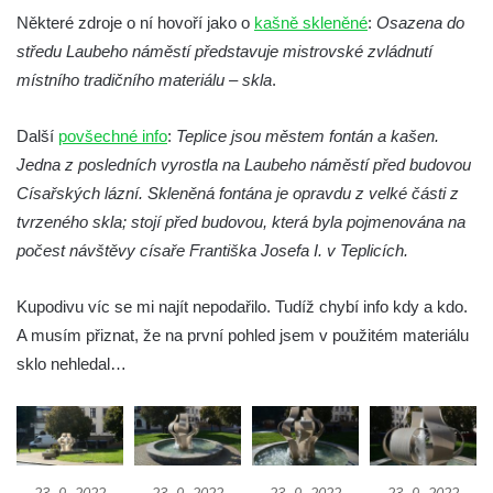
Kašna v parku Na Sadech u Pražské třídy v
Některé zdroje o ní hovoří jako o
kašně skleněné
:
Osazena do
Českých Budějovicích
středu Laubeho náměstí představuje mistrovské zvládnutí
Samsonova kašna na náměstí Přemysla
místního tradičního materiálu – skla
.
Otakara II. v Českých Budějovicích
Další
povšechné info
:
Teplice jsou městem fontán a kašen.
Kašna na náměstí J. V. Kamarýta ve
Jedna z posledních vyrostla na Laubeho náměstí před budovou
Velešíně
Císařských lázní. Skleněná fontána je opravdu z velké části z
Kašna na nádvoří za vstupem v ZOO
tvrzeného skla; stojí před budovou, která byla pojmenována na
Leipzig
počest návštěvy císaře Františka Josefa I. v Teplicích.
Kašna se sousoším medvíďat v ZOO
Leipzig
Kupodivu víc se mi najít nepodařilo. Tudíž chybí info kdy a kdo.
Kamenná kašna na styku tří CHKO v České
A musím přiznat, že na první pohled jsem v použitém materiálu
Kamenici
sklo nehledal…
Věžová studna na náměstí Míru v Bochově
Kašna na náměstí Míru v Bochově
Kašna na čestném dvoře zámku v
Duchcově