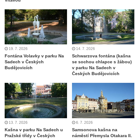
Porcelánová kašna na křižovatce u
Krušnohorského divadla v Teplicích
Porcelánová fontána v areálu Českého
porcelánu v Dubí
Kašna v parku před kostelem
19. 7. 2026
14. 7. 2026
Neposkvrněného početí Panny Marie v
Fontána Volavky v parku Na
Schwarzova fontána (kašna
Dubí
Sadech v Českých
se sochou chlapce s žábou)
Budějovicích
v parku Na Sadech v
Kašna na nádvoří Tereziných lázní v Dubí
Českých Budějovicích
Kašna u Nerudovy studánky v Běhánkách
Vodní kaskáda pod schodištěm u jižní
terasní zdí v zámeckém parku v
Libochovicích
Kašna pod jižní terasní zdí v zámeckém
parku v Libochovicích
13. 7. 2026
6. 7. 2026
Kašna v parku Na Sadech u
Samsonova kašna na
Kašna v zámeckém parku v Libochovicích
Pražské třídy v Českých
náměstí Přemysla Otakara II.