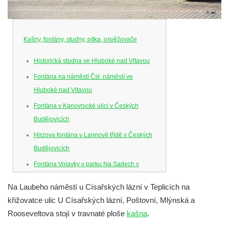
Kašny, fontány, studny, pítka, osvěžovače
Historická studna ve Hluboké nad Vltavou
Fontána na náměstí Čsl. náměstí ve
Hluboké nad Vltavou
Fontána v Kanovnické ulici v Českých
Budějovicích
Hirzova fontána v Lannově třídě v Českých
Budějovicích
Fontána Volavky v parku Na Sadech v
Českých Budějovicích
Na Laubeho náměstí u Císařských lázní v Teplicích na
Schwarzova fontána (kašna se sochou
křižovatce ulic U Císařských lázní, Poštovní, Mlýnská a
chlapce s žábou) v parku Na Sadech v
Rooseveltova stojí v travnaté ploše
kašna
.
Českých Budějovicích