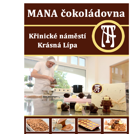
Studna s kovanou mříží na Velkém náměstí
v Hradci Králové
Kašna se sousoším Vinobraní na náměstí
Míru v Mělníku
Kašna Rusalka ve Smetanových sadech v
Plzni
Fontána se sochou Matka s dítětem v
Kopeckého sadech v Plzni
Kašna Pocta baroku na náměstí T. G. M. v
Dobřanech
Kašna na náměstí Svobody ve Vodňanech
Kašna na Mírovém náměstí v Netolicích
Krakonošova kašna na Krakonošově
náměstí v Trutnově
Kašna Hygie na budově radnice na Horním