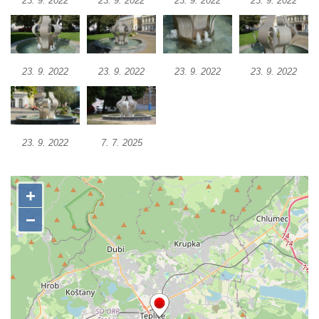
23. 9. 2022
23. 9. 2022
23. 9. 2022
23. 9. 2022
Kašna s reliéfem v Knížecí zahradě v
Duchcově
Kašna na náměstí Republiky v Duchcově
23. 9. 2022
23. 9. 2022
23. 9. 2022
23. 9. 2022
Kašna na náměstí T. G. Masaryka ve
Frýdlantu
Kašna u sochy svatého Jakuba della Marca
u kláštera v Hejnicích
23. 9. 2022
7. 7. 2025
Fontána na náměstí E. Beneše v Milevsku
Kašna na Masarykově náměstí v Polici nad
Metují
Kašna v Sadech Československé armády v
Teplicích před budovou Kamenných lázní
Pamětní kašna přírodních léčivých zdrojů v
parku u Hadích lázní v Teplicích
Fontána u Městského úřadu v Tanvaldu