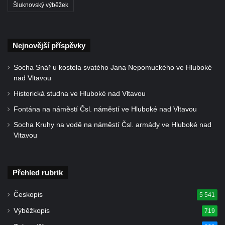
Šluknovský výběžek
Fontána před kolonádou Rudolfova a
Karolinina pramene v Mariánských Lázních
Zpívající fontána v Mariánských Lázních
Nejnovější příspěvky
Vodotrysk Vodník v jezírku u promenády
Socha Snář u kostela svatého Jana Nepomuckého ve Hluboké
města Bad Homburgu v Mariánských
nad Vltavou
Lázních
Historická studna ve Hluboké nad Vltavou
Kašna v parku lázní Evženie v Klášterci nad
Fontána na náměstí Čsl. náměstí ve Hluboké nad Vltavou
Ohří
Socha Kruhy na vodě na náměstí Čsl. armády ve Hluboké nad
Kašna na náměstí Míru ve Šluknově
Vltavou
Kašna na Palackého náměstí v Kralupech
nad Vltavou
Kašna se sochou Voda u Palackého ulice v
Přehled rubrik
Chomutově
Českopis
5 541
Kašna v parku před Základní školou
Výběžkopis
akademika Heyrovského v Chomutově
719