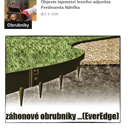
Objevte tajemství lesního adjunkta
Teplicích
Ferdinanda Náhlíka
Kašna Glaverbel v ulici Alejní u zámecké
6. 8. 2026
zahrady v Teplicích
Obrubniky
Kamenná nádrž na vodu na hřbitově v
Zabrušanech
Kašna v zámecké zahradě v Duchcově
Kamenná nádrž na vodu II. na hřbitově ve
Šluknově
Kamenná nádrž na vodu I. na hřbitově ve
Šluknově
Kamenná nádrž na vodu II. na hřbitově ve
Chřibské
Kamenná nádrž na vodu I. na hřbitově ve
Chřibské
Kašna Tritonů na náměstí Republiky v
Olomouci