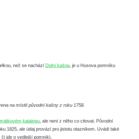
elkou, než se nachází
Dolní kašna
, je u Husova pomníku
avena na místě původní kašny z roku 1758.
mátkovém katalogu
, ale není z něho co citovat. Původní
ku 1825, ale údaj provází pro jistotu otazníkem. Uvádí také
či jde o vedlejší pomník).