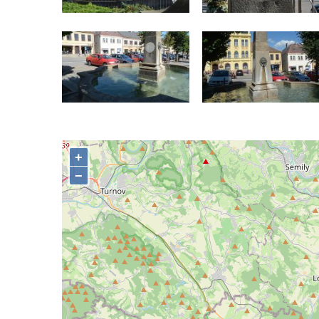
Kašna na Masarykově náměstí v Polici nad
Metují
Kašna v Sadech Československé armády v
Teplicích před budovou Kamenných lázní
Pamětní kašna přírodních léčivých zdrojů v
parku u Hadích lázní v Teplicích
Fontána u Městského úřadu v Tanvaldu
Fontána před zámkem Nový Berštejn
Kašna na křižovatce v Cítolibech
Kašna na návsi ve Strupčicích
Studna u kostela Narození Panny Marie v
Libochovanech
Kašna na náměstí Tomáše Garrigue
Masaryka v České Lípě
Kašna na Mírovém náměstí v Postoloprtech