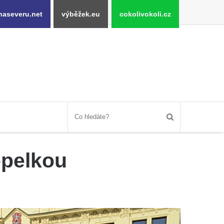
naseveru.net
výběžek.eu
cokolivokoli.cz
opelkou