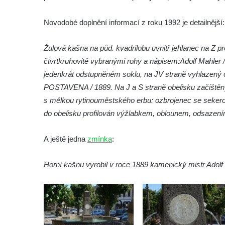
Leipzig
Novodobé doplnění informací z roku 1992 je detailnější:
Kamenná kašna na styku tří CHKO v České
Kamenici
Žulová kašna na půd. kvadrilobu uvnitř jehlanec na Z pro
Věžová studna na náměstí Míru v Bochově
čtvrtkruhovitě vybranými rohy a nápisem:
Adolf Mahler /
Kašna na náměstí Míru v Bochově
jedenkrát odstupněném soklu, na JV straně vyhlazený o
POSTAVENA / 1889. Na J a S straně obelisku začištěný
Kašna na čestném dvoře zámku v
s mělkou rytinou
městského erbu: ozbrojenec se sekerou
Duchcově
do obelisku profilován výžlabkem, oblounem, odsazen
Kašna s reliéfem v Knížecí zahradě v
Duchcově
A ještě jedna
zmínka
:
Kašna na náměstí Republiky v Duchcově
Kašna na náměstí T. G. Masaryka ve
Horní kašnu vyrobil v roce 1889 kamenický mistr Adolf
Frýdlantu
Kašna u sochy svatého Jakuba della Marca
u kláštera v Hejnicích
Fontána na náměstí E. Beneše v Milevsku