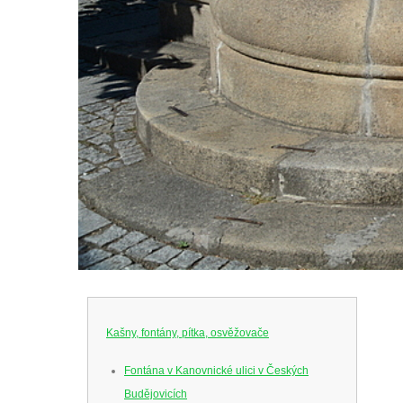
Kašny, fontány, pítka, osvěžovače
Fontána v Kanovnické ulici v Českých
Budějovicích