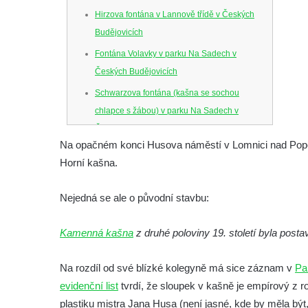
Hirzova fontána v Lannově třídě v Českých
Budějovicích
Fontána Volavky v parku Na Sadech v
Českých Budějovicích
Schwarzova fontána (kašna se sochou
chlapce s žábou) v parku Na Sadech v
Českých Budějovicích
Na opačném konci Husova náměstí v Lomnici nad Pop
Kašna v parku Na Sadech u Pražské třídy v
Horní kašna.
Českých Budějovicích
Samsonova kašna na náměstí Přemysla
Nejedná se ale o původní stavbu:
Otakara II. v Českých Budějovicích
Kašna na náměstí J. V. Kamarýta ve
Kamenná kašna
z druhé poloviny 19. století byla post
Velešíně
Na rozdíl od své blízké kolegyně má sice záznam v
Pa
Kašna na nádvoří za vstupem v ZOO
evidenční list
tvrdí, že sloupek v kašně je empírový z ro
Leipzig
plastiku mistra Jana Husa (není jasné, kde by měla být, 
Kašna se sousoším medvíďat v ZOO