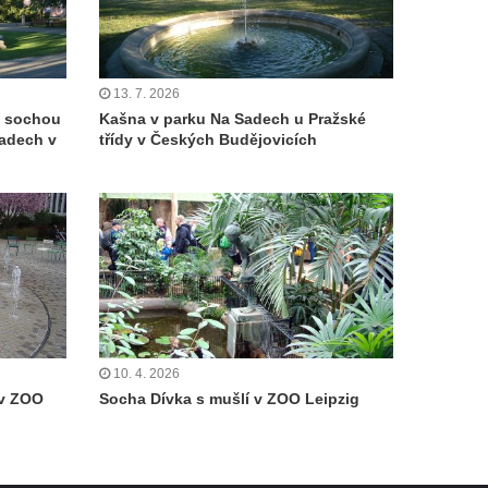
13. 7. 2026
e sochou
Kašna v parku Na Sadech u Pražské
Sadech v
třídy v Českých Budějovicích
10. 4. 2026
 v ZOO
Socha Dívka s mušlí v ZOO Leipzig