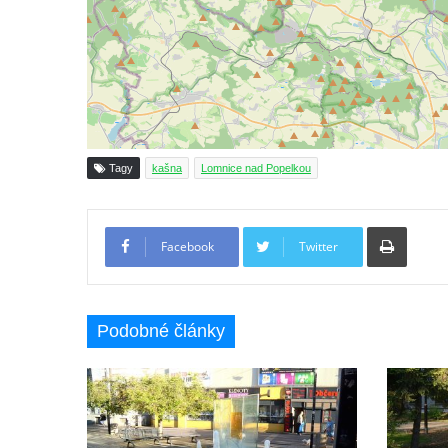
Bývalá kašna u křižovatky v Mostecké ulici
před domem čp. 2150 v Litvínově
Kamenná nádrž na vodu před kostelem
svatých Šimona a Judy v Lipové u Šluknova
Kašna na náměstí ve Chřibské
Kašna v bývalém parku ve Sládkově ulici u
Tagy
kašna
Lomnice nad Popelkou
Domova seniorů v České Kamenici
Fontána u podchodu na konci promenády u
Tiskno
hlavního nádraží v Ústí nad Labem
Facebook
Twitter
Fontána se slunečními hodinami na
Lidickém náměstí v Ústí nad Labem
Fontána v atriu magistrátu v Ústí nad
Podobné články
Labem
Kašna Gänsediebbrunnen v ulici Weiße
Gasse v Drážďanech
Mozartova fontána v Blüherově parku