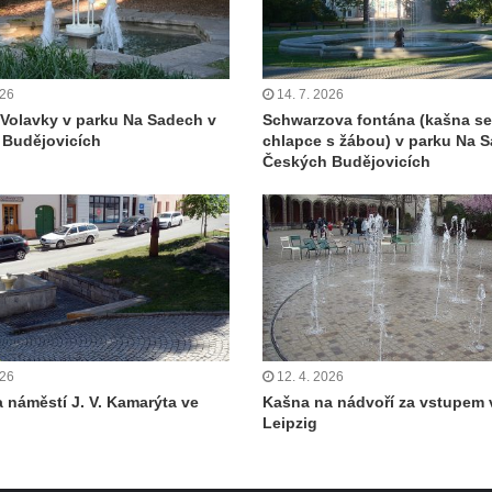
026
14. 7. 2026
Volavky v parku Na Sadech v
Schwarzova fontána (kašna s
 Budějovicích
chlapce s žábou) v parku Na 
Českých Budějovicích
026
12. 4. 2026
 náměstí J. V. Kamarýta ve
Kašna na nádvoří za vstupem
Leipzig