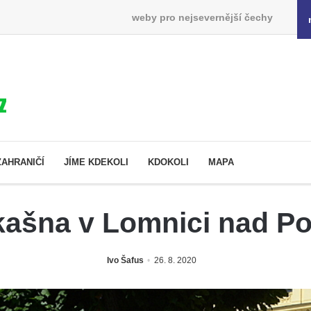
weby pro nejsevernější čechy
ZAHRANIČÍ
JÍME KDEKOLI
KDOKOLI
MAPA
kašna v Lomnici nad P
Ivo Šafus
26. 8. 2020