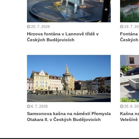
Kašna před budovou sýpky v zámeckém
areálu v Liběchově
Kašna u obecního úřadu v Jetřichovicích
20. 7. 2026
19. 7. 2
Hirzova fontána v Lannově třídě v
Fontána 
Kašna v parku v Horním Podluží
Českých Budějovicích
Českých
Kašna Hynie na kruhovém objezdu u
náměstí Svobody v Teplicích
Fontána v parku na Mírovém náměstí v
Teplicích
Kašna Glaverbel v ulici Alejní u zámecké
zahrady v Teplicích
Kamenná nádrž na vodu na hřbitově v
Zabrušanech
6. 7. 2026
26. 6. 2
Samsonova kašna na náměstí Přemysla
Kašna na
Kašna v zámecké zahradě v Duchcově
Otakara II. v Českých Budějovicích
Velešíně
Kamenná nádrž na vodu II. na hřbitově ve
Šluknově