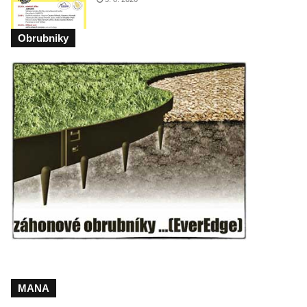
Obrubniky
MANA