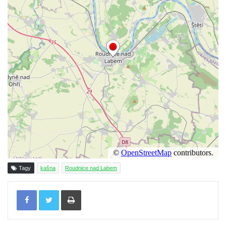
Kašna na náměstí T. G. Masaryka ve
Frýdlantu
Kašna u sochy svatého Jakuba della Marca
u kláštera v Hejnicích
Fontána na náměstí E. Beneše v Milevsku
Kašna na Masarykově náměstí v Polici nad
Metují
Kašna v Sadech Československé armády v
Teplicích před budovou Kamenných lázní
Pamětní kašna přírodních léčivých zdrojů v
parku u Hadích lázní v Teplicích
Tagy
kašna
Roudnice nad Labem
Fontána u Městského úřadu v Tanvaldu
Fontána před zámkem Nový Berštejn
Tisknout
Kašna na křižovatce v Cítolibech
Kašna na návsi ve Strupčicích