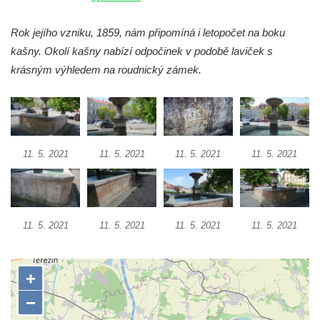
Otakara II. v Českých Budějovicích
Kašna na náměstí J. V. Kamarýta ve
Rok jejího vzniku, 1859, nám připomíná i letopočet na boku
Velešíně
kašny. Okolí kašny nabízí odpočinek v podobě laviček s
krásným výhledem na roudnický zámek.
Kašna na nádvoří za vstupem v ZOO
Leipzig
Kašna se sousoším medvíďat v ZOO
Leipzig
Kamenná kašna na styku tří CHKO v České
11. 5. 2021
11. 5. 2021
11. 5. 2021
11. 5. 2021
Kamenici
Věžová studna na náměstí Míru v Bochově
Kašna na náměstí Míru v Bochově
11. 5. 2021
11. 5. 2021
11. 5. 2021
11. 5. 2021
Kašna na čestném dvoře zámku v
Duchcově
Kašna s reliéfem v Knížecí zahradě v
Duchcově
Kašna na náměstí Republiky v Duchcově