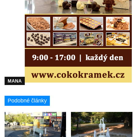
Míru v Mělníku
Kašna Rusalka ve Smetanových sadech v
Plzni
Fontána se sochou Matka s dítětem v
Kopeckého sadech v Plzni
Kašna Pocta baroku na náměstí T. G. M. v
Dobřanech
Kašna na náměstí Svobody ve Vodňanech
Kašna na Mírovém náměstí v Netolicích
MANA
Krakonošova kašna na Krakonošově
náměstí v Trutnově
Podobné články
Kašna Hygie na budově radnice na Horním
náměstí v Olomouci
Herkulova kašna na Horním náměstí v
Olomouci