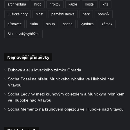
svatého Václava v Budyni nad Ohří
architektura
hrob
hřbitov
kaple
kostel
kříž
Kašna na Říhovo náměstí v Budyni nad
Lužické hory
Most
pamětní deska
park
pomník
Ohří
pískovec
skála
sloup
socha
vyhlídka
zámek
Kašna v lázeňském parku u ulice Lázeňská
ve Mšeném-lázně
Šluknovský výběžek
Kašna před pavilonem Říp v lázeňském
parku ve Mšeném-lázně
Nejnovější příspěvky
Jezírko s vodotryskem v Zámeckém parku v
Litvínově
Dubová alej u loveckého zámku Ohrada
Kašna na Masarykově náměstí v Litvínově
Socha Posel na břehu Munického rybníka ve Hluboké nad
Kašna „Hlavy“ před Magistrátem v Teplicích
Vltavou
Kašna na náměstí Tomáše Garrigue
Socha Ledviny mezi kruhovým objezdem a Munickým rybníkem
ve Hluboké nad Vltavou
Masaryka ve Vejprtech
Socha Memento na kruhovém objezdu ve Hluboké nad Vltavou
Fontána před kolonádou Rudolfova a
Karolinina pramene v Mariánských Lázních
Zpívající fontána v Mariánských Lázních