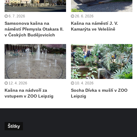
porcelánu v Dubí
Kašna v parku před kostelem
6. 7. 2026
26. 6. 2026
Samsonova kašna na
Kašna na náměstí J. V.
Neposkvrněného početí Panny Marie v
náměstí Přemysla Otakara II.
Kamarýta ve Velešíně
Dubí
v Českých Budějovicích
Kašna na nádvoří Tereziných lázní v Dubí
Kašna u Nerudovy studánky v Běhánkách
Vodní kaskáda pod schodištěm u jižní
terasní zdí v zámeckém parku v
Libochovicích
12. 4. 2026
10. 4. 2026
Kašna pod jižní terasní zdí v zámeckém
Kašna na nádvoří za
Socha Dívka s mušlí v ZOO
parku v Libochovicích
vstupem v ZOO Leipzig
Leipzig
Kašna v zámeckém parku v Libochovicích
Kašna na severním nádvoří zámku v
Libochovicích
Štítky
Kašna na Mírovém náměstí u kostela