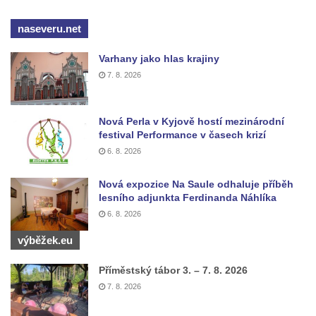
Studna u kostela Narození Panny Marie v
naseveru.net
Libochovanech
Kašna na náměstí Tomáše Garrigue
Varhany jako hlas krajiny
Masaryka v České Lípě
7. 8. 2026
Kašna na Mírovém náměstí v Postoloprtech
Bývalá kašna u křižovatky v Mostecké ulici
Nová Perla v Kyjově hostí mezinárodní
před domem čp. 2150 v Litvínově
festival Performance v časech krizí
6. 8. 2026
Kamenná nádrž na vodu před kostelem
svatých Šimona a Judy v Lipové u Šluknova
Nová expozice Na Saule odhaluje příběh
Kašna na náměstí ve Chřibské
lesního adjunkta Ferdinanda Náhlíka
6. 8. 2026
Kašna v bývalém parku ve Sládkově ulici u
Domova seniorů v České Kamenici
výběžek.eu
Fontána u podchodu na konci promenády u
Příměstský tábor 3. – 7. 8. 2026
hlavního nádraží v Ústí nad Labem
7. 8. 2026
Fontána se slunečními hodinami na
Lidickém náměstí v Ústí nad Labem