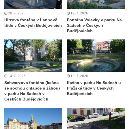
Jupiterova kašna na Dolním náměstí v
Olomouci
20. 7. 2026
19. 7. 2026
Hirzova fontána v Lannově
Fontána Volavky v parku Na
Kašna na Masarykově náměstí ve Vyškově
třídě v Českých Budějovicích
Sadech v Českých
Zpívající fontána na Masarykově náměstí v
Budějovicích
Hodoníně
Kašna Ptačí napajedlo na Lázeňském
náměstí v Teplicích
Kašna v parku na Lázeňském náměstí u
lázeňského domu Beethoven v Teplicích
14. 7. 2026
13. 7. 2026
Fontána Pampeliška v parku u Císařských
Schwarzova fontána (kašna
Kašna v parku Na Sadech u
lázní v Teplicích
se sochou chlapce s žábou)
Pražské třídy v Českých
v parku Na Sadech v
Budějovicích
Kašna na Laubeho náměstí u Císařských
Českých Budějovicích
lázní v Teplicích
Porcelánová kašna na křižovatce u
Krušnohorského divadla v Teplicích
Porcelánová fontána v areálu Českého