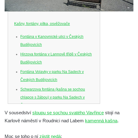
Kašny, fontány, pítka, osvěžovače
Fontána v Kanovnické ulici v Českých
Budějovicích
Hirzova fontána v Lannově třídě v Českých
Budějovicích
Fontána Volavky v parku Na Sadech v
Českých Budějovicích
Schwarzova fontána (kašna se sochou
chlapce s žábou) v parku Na Sadech v
Českých Budějovicích
V sousedství
sloupu se sochou svatého Vavřince
stojí na
Kašna v parku Na Sadech u Pražské třídy v
Karlově náměstí v Roudnici nad Labem
kamenná kašna
.
Českých Budějovicích
Samsonova kašna na náměstí Přemysla
Moc se toho o ní
zjistit nedá
: