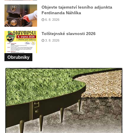
Objevte tajemství lesního adjunkta
Fontána v atriu magistrátu v Ústí nad
Ferdinanda Náhlíka
Labem
6. 8. 2026
Kašna Gänsediebbrunnen v ulici Weiße
Tolštejnské slavnosti 2026
Gasse v Drážďanech
3. 8. 2026
Mozartova fontána v Blüherově parku
Kašna před budovou sýpky v zámeckém
Obrubniky
areálu v Liběchově
Kašna u obecního úřadu v Jetřichovicích
Kašna v parku v Horním Podluží
Kašna Hynie na kruhovém objezdu u
náměstí Svobody v Teplicích
Fontána v parku na Mírovém náměstí v
Teplicích
Kašna Glaverbel v ulici Alejní u zámecké
zahrady v Teplicích