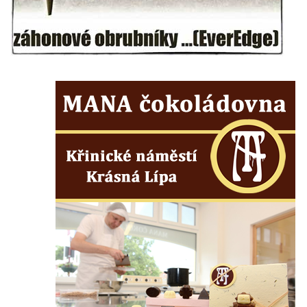
Kamenná nádrž na vodu na hřbitově v
Zabrušanech
Kašna v zámecké zahradě v Duchcově
Kamenná nádrž na vodu II. na hřbitově ve
Šluknově
Kamenná nádrž na vodu I. na hřbitově ve
Šluknově
Kamenná nádrž na vodu II. na hřbitově ve
Chřibské
Kamenná nádrž na vodu I. na hřbitově ve
Chřibské
Kašna Tritonů na náměstí Republiky v
Olomouci
Studna s kovanou mříží na Velkém náměstí
v Hradci Králové
Kašna se sousoším Vinobraní na náměstí