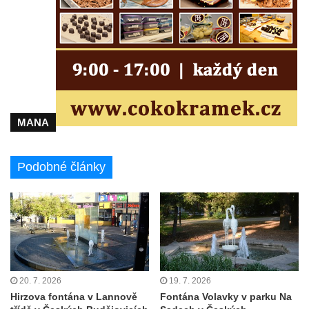
Kašna se sochou ryby ve Valdštejnské
zahradě v Praze
Pítko v parku v ulici Lázeňská v Hejnicích
Kašna na kolonádě v Lázních Libverda
Kašna před sochou Albrechta z Valdštejna v
parku v Lázních Libverda
MANA
Kašna v zámecké zahradě v Liběchově
Malá kašna vlevo v terasní zdi pod
Podobné články
schodištěm v zahradě zámku v Ploskovicích
Malá kašna vpravo v terasní zdi pod
schodištěm v zahradě zámku v Ploskovicích
Kašna v dolní (hlavní) zahradě zámku v
Ploskovicích
Kašna v horní (severní) zahradě zámku v
20. 7. 2026
19. 7. 2026
Ploskovicích
Hirzova fontána v Lannově
Fontána Volavky v parku Na