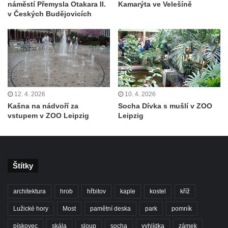
náměstí Přemysla Otakara II.
Kamarýta ve Velešíně
a Břežánská v Bílině
v Českých Budějovicích
Kašna před kinem ve Štětí
Kašna v Obchodní ulici ve Štětí
Kašna na náměstí mezi ulicemi
Vrchlického, Židovská a Česká v Lounech
Kašna se sousoším svatého Jana
12. 4. 2026
10. 4. 2026
Nepomuckého na Malém náměstí v Hradci
Kašna na nádvoří za
Socha Dívka s mušlí v ZOO
Králové
vstupem v ZOO Leipzig
Leipzig
Kašna na hřbitově u kostela svatého
Vavřince v Havrani
Kašna na Paříkově náměstí v Třebenicích
Štítky
Kašna se sochou Panny Marie na náměstí
3. května v Železném Brodě
architektura
hrob
hřbitov
kaple
kostel
kříž
Kašna na náměstí 5. května u kostela
Lužické hory
Most
pamětní deska
park
pomník
Nanebevzetí Panny Marie v Kynšperku nad
pískovec
skála
sloup
socha
vyhlídka
zámek