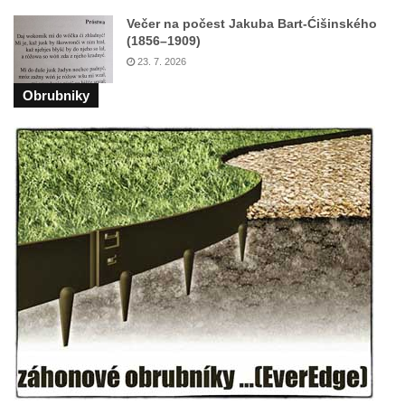
Vodotrysk Vodník v jezírku u promenády
Večer na počest Jakuba Bart-Ćišinského
(1856–1909)
města Bad Homburgu v Mariánských
23. 7. 2026
Lázních
Kašna v parku lázní Evženie v Klášterci nad
Obrubniky
Ohří
Kašna na náměstí Míru ve Šluknově
Kašna na Palackého náměstí v Kralupech
nad Vltavou
Kašna se sochou Voda u Palackého ulice v
Chomutově
Kašna v parku před Základní školou
akademika Heyrovského v Chomutově
Kašna na domě Stallburg v Kyselce
Fontána poblíž kruhového objezdu v České
Kamenici