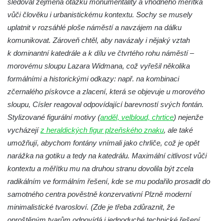
sledoval zejména otázku monumentality a vhodného měřítka
Studna u kostela Narození Panny Marie v
vůči člověku i urbanistickému kontextu. Sochy se musely
Libochovanech
uplatnit v rozsáhlé ploše náměstí a navzájem na dálku
Kašna na náměstí Tomáše Garrigue
komunikovat. Zároveň chtěl, aby navázaly i nějaký vztah
Masaryka v České Lípě
k dominantní katedrále a k dílu ve čtvrtého rohu náměstí –
Kašna na Mírovém náměstí v Postoloprtech
morovému sloupu Lazara Widmana, což vyřešil několika
formálními a historickými odkazy: např. na kombinaci
Bývalá kašna u křižovatky v Mostecké ulici
zčernalého pískovce a zlacení, která se objevuje u morového
před domem čp. 2150 v Litvínově
sloupu, Císler reagoval odpovídající barevností svých fontán.
Kamenná nádrž na vodu před kostelem
Stylizované figurální motivy (
anděl, velbloud, chrtice
) nejenže
svatých Šimona a Judy v Lipové u Šluknova
vycházejí
z heraldických figur plzeňského znaku
, ale také
Kašna na náměstí ve Chřibské
umožňují, abychom fontány vnímali jako chrliče, což je opět
Kašna v bývalém parku ve Sládkově ulici u
narážka na gotiku a tedy na katedrálu. Maximální citlivost vůči
Domova seniorů v České Kamenici
kontextu a měřítku mu na druhou stranu dovolila být zcela
Fontána u podchodu na konci promenády u
radikálním ve formálním řešení, kde se mu podařilo prosadit do
hlavního nádraží v Ústí nad Labem
samotného centra pověstně konzervativní Plzně moderní
minimalistické tvarosloví. (Zde je třeba zdůraznit, že
Fontána se slunečními hodinami na
oproštěným tvarům odpovídá i jednoduché technické řešení,
Lidickém náměstí v Ústí nad Labem