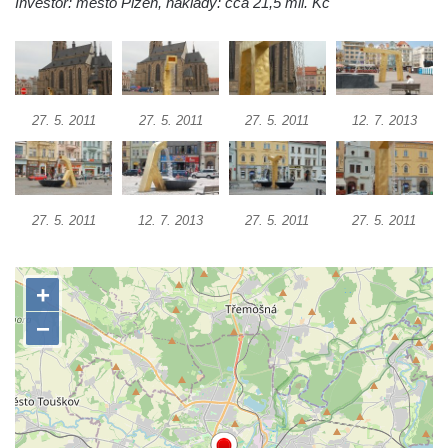
Investor: město Plzeň, náklady: cca 21,5 mil. Kč
Jupiterova kašna na Dolním náměstí v
Olomouci
Kašna na Masarykově náměstí ve Vyškově
Zpívající fontána na Masarykově náměstí v
27. 5. 2011
27. 5. 2011
27. 5. 2011
12. 7. 2013
Hodoníně
Kašna Ptačí napajedlo na Lázeňském
náměstí v Teplicích
Kašna v parku na Lázeňském náměstí u
27. 5. 2011
12. 7. 2013
27. 5. 2011
27. 5. 2011
lázeňského domu Beethoven v Teplicích
Fontána Pampeliška v parku u Císařských
lázní v Teplicích
Kašna na Laubeho náměstí u Císařských
lázní v Teplicích
Porcelánová kašna na křižovatce u
Krušnohorského divadla v Teplicích
Porcelánová fontána v areálu Českého