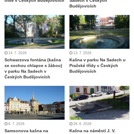
třídě v Českých Budějovicích
Sadech v Českých
Kašna s pítkem na Tržním náměstí v Liberci
Budějovicích
Kašna v parku v Sadové ulici v Dolní
Poustevně
Kašna v lázeňském parku v Bílině-Kyselce
Kašna v parku Václava Havla v Litoměřicích
Kašna v ulici Krajská v Litoměřicích
14. 7. 2026
13. 7. 2026
Hodiny s vodotryskem v ulici Na Valech v
Schwarzova fontána (kašna
Kašna v parku Na Sadech u
Litoměřicích
se sochou chlapce s žábou)
Pražské třídy v Českých
v parku Na Sadech v
Budějovicích
Dolní kašna na Mírovém náměstí v
Českých Budějovicích
Litoměřicích
Horní kašna na Mírovém náměstí v
Litoměřicích
Kašna na Kostelním náměstí v Litoměřicích
Kašna na schodišti parkánů u jezuitské
koleje v Litoměřicích
6. 7. 2026
26. 6. 2026
Samsonova kašna na
Kašna na náměstí J. V.
Fontána na kruhovém objezdu ulic Bílinská