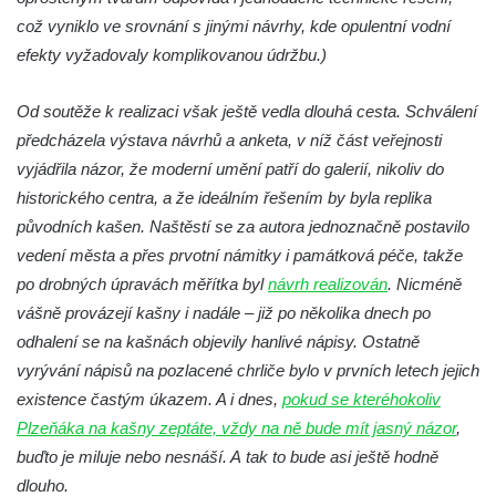
což vyniklo ve srovnání s jinými návrhy, kde opulentní vodní
Fontána v atriu magistrátu v Ústí nad
efekty vyžadovaly komplikovanou údržbu.)
Labem
Kašna Gänsediebbrunnen v ulici Weiße
Od soutěže k realizaci však ještě vedla dlouhá cesta. Schválení
Gasse v Drážďanech
předcházela výstava návrhů a anketa, v níž část veřejnosti
Mozartova fontána v Blüherově parku
vyjádřila názor, že moderní umění patří do galerií, nikoliv do
Kašna před budovou sýpky v zámeckém
historického centra, a že ideálním řešením by byla replika
areálu v Liběchově
původních kašen. Naštěstí se za autora jednoznačně postavilo
vedení města a přes prvotní námitky i památková péče, takže
Kašna u obecního úřadu v Jetřichovicích
po drobných úpravách měřítka byl
návrh realizován
. Nicméně
Kašna v parku v Horním Podluží
vášně provázejí kašny i nadále – již po několika dnech po
Kašna Hynie na kruhovém objezdu u
odhalení se na kašnách objevily hanlivé nápisy. Ostatně
náměstí Svobody v Teplicích
vyrývání nápisů na pozlacené chrliče bylo v prvních letech jejich
Fontána v parku na Mírovém náměstí v
existence častým úkazem. A i dnes,
pokud se kteréhokoliv
Teplicích
Plzeňáka na kašny zeptáte, vždy na ně bude mít jasný názor
,
Kašna Glaverbel v ulici Alejní u zámecké
buďto je miluje nebo nesnáší. A tak to bude asi ještě hodně
zahrady v Teplicích
dlouho.