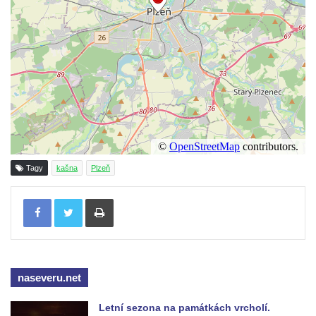
porcelánu v Dubí
Kašna v parku před kostelem
Neposkvrněného početí Panny Marie v
Dubí
Kašna na nádvoří Tereziných lázní v Dubí
Kašna u Nerudovy studánky v Běhánkách
Vodní kaskáda pod schodištěm u jižní
terasní zdí v zámeckém parku v
Tagy
kašna
Plzeň
Libochovicích
Kašna pod jižní terasní zdí v zámeckém
Tisknout
parku v Libochovicích
Kašna v zámeckém parku v Libochovicích
Kašna na severním nádvoří zámku v
naseveru.net
Libochovicích
Kašna na Mírovém náměstí u kostela
Letní sezona na památkách vrcholí.