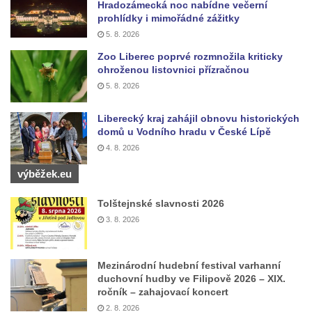
svatého Václava v Budyni nad Ohří
Hradozámecká noc nabídne večerní
prohlídky i mimořádné zážitky
Kašna na Říhovo náměstí v Budyni nad
5. 8. 2026
Ohří
Zoo Liberec poprvé rozmnožila kriticky
Kašna v lázeňském parku u ulice Lázeňská
ohroženou listovnici přízračnou
ve Mšeném-lázně
5. 8. 2026
Kašna před pavilonem Říp v lázeňském
Liberecký kraj zahájil obnovu historických
parku ve Mšeném-lázně
domů u Vodního hradu v České Lípě
Jezírko s vodotryskem v Zámeckém parku v
4. 8. 2026
Litvínově
výběžek.eu
Kašna na Masarykově náměstí v Litvínově
Tolštejnské slavnosti 2026
Kašna „Hlavy“ před Magistrátem v Teplicích
3. 8. 2026
Kašna na náměstí Tomáše Garrigue
Masaryka ve Vejprtech
Fontána před kolonádou Rudolfova a
Mezinárodní hudební festival varhanní
duchovní hudby ve Filipově 2026 – XIX.
Karolinina pramene v Mariánských Lázních
ročník – zahajovací koncert
Zpívající fontána v Mariánských Lázních
2. 8. 2026