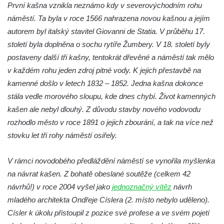
První kašna vznikla neznámo kdy v severovýchodním rohu
Kašna na náměstí T. G. Masaryka ve
náměstí. Ta byla v roce 1566 nahrazena novou kašnou a jejím
Frýdlantu
autorem byl italský stavitel Giovanni de Statia. V průběhu 17.
Kašna u sochy svatého Jakuba della Marca
století byla doplněna o sochu rytíře Žumbery. V 18. století byly
u kláštera v Hejnicích
postaveny další tři kašny, tentokrát dřevěné a náměstí tak mělo
v každém rohu jeden zdroj pitné vody. K jejich přestavbě na
Fontána na náměstí E. Beneše v Milevsku
kamenné došlo v letech 1832 – 1852. Jedna kašna dokonce
Kašna na Masarykově náměstí v Polici nad
stála vedle morového sloupu, kde dnes chybí. Život kamenných
Metují
kašen ale nebyl dlouhý. Z důvodu stavby nového vodovodu
Kašna v Sadech Československé armády v
rozhodlo město v roce 1891 o jejich zbourání, a tak na více než
Teplicích před budovou Kamenných lázní
stovku let tři rohy náměstí osiřely.
Pamětní kašna přírodních léčivých zdrojů v
parku u Hadích lázní v Teplicích
V rámci novodobého předláždění náměstí se vynořila myšlenka
Fontána u Městského úřadu v Tanvaldu
na návrat kašen. Z bohatě obeslané soutěže (celkem 42
návrhů!) v roce 2004 vyšel jako
Fontána před zámkem Nový Berštejn
jednoznačný vítěz
návrh
mladého architekta Ondřeje Císlera (2. místo nebylo uděleno).
Kašna na křižovatce v Cítolibech
Císler k úkolu přistoupil z pozice své profese a ve svém pojetí
Kašna na návsi ve Strupčicích