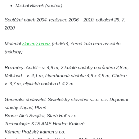
Michal Blažek (sochař)
Míru v Mělníku
Kašna Rusalka ve Smetanových sadech v
Soutěžní návrh 2004, realizace 2006 – 2010, odhalení 29. 7.
Plzni
2010
Fontána se sochou Matka s dítětem v
Materiál
zlacený bronz
(chrliče), černá žula nero assoluto
Kopeckého sadech v Plzni
(nádoby)
Kašna Pocta baroku na náměstí T. G. M. v
Dobřanech
Rozměry: Anděl – v. 4,9 m, 2 kulaté nádoby o průměru 2,8 m;
Kašna na náměstí Svobody ve Vodňanech
Velbloud – v. 4,1 m, čtverhranná nádoba 4,9 x 4,9 m, Chrtice –
Kašna na Mírovém náměstí v Netolicích
v. 3,7 m, eliptická nádoba d. 4,2 m
Krakonošova kašna na Krakonošově
náměstí v Trutnově
Generální dodavatel: Swietelsky stavební s.r.o. o.z. Dopravní
stavby Západ, Plzeň
Kašna Hygie na budově radnice na Horním
Bronz: Aleš Svojtka, Stará Huť s.r.o.
náměstí v Olomouci
Technologie: KTS AME Hradec Králové
Herkulova kašna na Horním náměstí v
Kámen: Pražský kámen s.r.o.
Olomouci