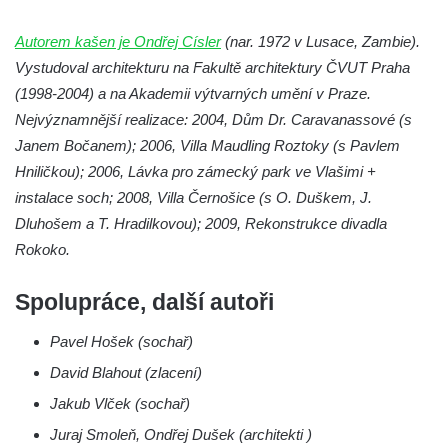
Kamenná nádrž na vodu na hřbitově v
Autorem kašen je Ondřej Císler
(nar. 1972 v Lusace, Zambie).
Zabrušanech
Vystudoval architekturu na Fakultě architektury ČVUT Praha
Kašna v zámecké zahradě v Duchcově
(1998-2004) a na Akademii výtvarných umění v Praze.
Kamenná nádrž na vodu II. na hřbitově ve
Nejvýznamnější realizace: 2004, Dům Dr. Caravanassové (s
Šluknově
Janem Bočanem); 2006, Villa Maudling Roztoky (s Pavlem
Kamenná nádrž na vodu I. na hřbitově ve
Hniličkou); 2006, Lávka pro zámecký park ve Vlašimi +
Šluknově
instalace soch; 2008, Villa Černošice (s O. Duškem, J.
Kamenná nádrž na vodu II. na hřbitově ve
Dluhošem a T. Hradilkovou); 2009, Rekonstrukce divadla
Chřibské
Rokoko.
Kamenná nádrž na vodu I. na hřbitově ve
Spolupráce, další autoři
Chřibské
Kašna Tritonů na náměstí Republiky v
Pavel Hošek (sochař)
Olomouci
David Blahout (zlacení)
Studna s kovanou mříží na Velkém náměstí
Jakub Vlček (sochař)
v Hradci Králové
Juraj Smoleň, Ondřej Dušek (architekti )
Kašna se sousoším Vinobraní na náměstí