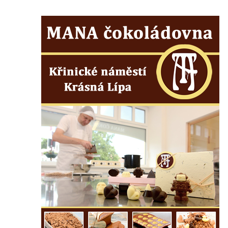
Kašna pramene Žába v Kamenickém
Šenově
Kašna pramene Antala Staška na Riegrově
stezce u Spálova
Kašna před bývalým hotelem lázní Karlovo
údolí u Šluknova
Cechovní kašna v Kamenné ulici v Chebu
Kašna na náměstí Dr. E. Beneše v Jirkově
Kašna se sochou Odyssea na zámku
Červený Hrádek
Kašna se sochou Polyfema na zámku
Červený Hrádek
Kašna s vodotrysky ve Valdštejnské
zahradě v Praze
Kašna se sochou Venuše a Amora ve
Valdštejnské zahradě v Praze