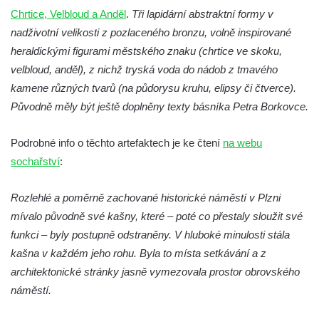
Otakara II. v Českých Budějovicích
Chrtice, Velbloud a Anděl
.
Tři lapidární abstraktní formy v
Kašna na náměstí J. V. Kamarýta ve
nadživotní velikosti z pozlaceného bronzu, volně inspirované
Velešíně
heraldickými figurami městského znaku (chrtice ve skoku,
Kašna na nádvoří za vstupem v ZOO
velbloud, anděl), z nichž tryská voda do nádob z tmavého
Leipzig
kamene různých tvarů (na půdorysu kruhu, elipsy či čtverce).
Původně měly být ještě doplněny texty básníka Petra Borkovce.
Kašna se sousoším medvíďat v ZOO
Leipzig
Podrobné info o těchto artefaktech je ke čtení
na webu
Kamenná kašna na styku tří CHKO v České
sochařství
:
Kamenici
Věžová studna na náměstí Míru v Bochově
Rozlehlé a poměrně zachované historické náměstí v Plzni
Kašna na náměstí Míru v Bochově
mívalo původně své kašny, které – poté co přestaly sloužit své
funkci – byly postupně odstraněny. V hluboké minulosti stála
Kašna na čestném dvoře zámku v
kašna v každém jeho rohu. Byla to místa setkávání a z
Duchcově
architektonické stránky jasně vymezovala prostor obrovského
Kašna s reliéfem v Knížecí zahradě v
náměstí.
Duchcově
Kašna na náměstí Republiky v Duchcově