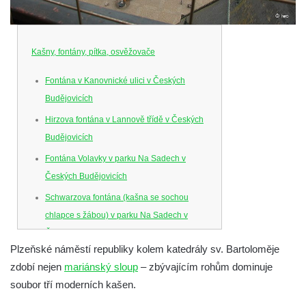
Kašny, fontány, pítka, osvěžovače
Fontána v Kanovnické ulici v Českých
Budějovicích
Hirzova fontána v Lannově třídě v Českých
Budějovicích
Fontána Volavky v parku Na Sadech v
Českých Budějovicích
Schwarzova fontána (kašna se sochou
chlapce s žábou) v parku Na Sadech v
Českých Budějovicích
Plzeňské náměstí republiky kolem katedrály sv. Bartoloměje
Kašna v parku Na Sadech u Pražské třídy v
zdobí nejen
mariánský sloup
– zbývajícím rohům dominuje
Českých Budějovicích
soubor tří moderních kašen.
Samsonova kašna na náměstí Přemysla