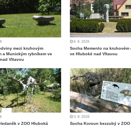
26
6. 8. 2026
edviny mezi kruhovým
Socha Memento na kruhovém 
m a Munickým rybníkem ve
ve Hluboké nad Vltavou
nad Vltavou
26
3. 8. 2026
eledaněk v ZOO Hluboká
Socha Koroun bezzubý v ZOO