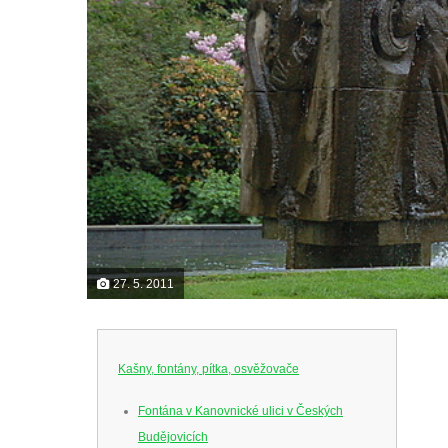
27. 5. 2011
Kašny, fontány, pítka, osvěžovače
Fontána v Kanovnické ulici v Českých
Budějovicích