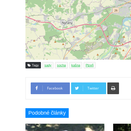
Bývalá kašna u křižovatky v Mostecké ulici
před domem čp. 2150 v Litvínově
Kamenná nádrž na vodu před kostelem
svatých Šimona a Judy v Lipové u Šluknova
Kašna na náměstí ve Chřibské
Kašna v bývalém parku ve Sládkově ulici u
Domova seniorů v České Kamenici
Fontána u podchodu na konci promenády u
Tagy
sady
socha
kašna
Plzeň
hlavního nádraží v Ústí nad Labem
Fontána se slunečními hodinami na
Tiskno
Lidickém náměstí v Ústí nad Labem
Facebook
Twitter
Fontána v atriu magistrátu v Ústí nad
Labem
Kašna Gänsediebbrunnen v ulici Weiße
Podobné články
Gasse v Drážďanech
Mozartova fontána v Blüherově parku