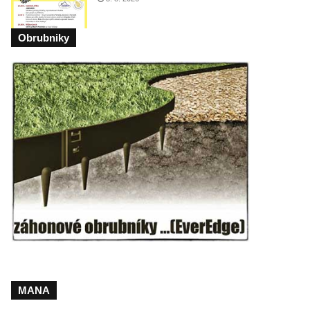
Obrubniky
MANA