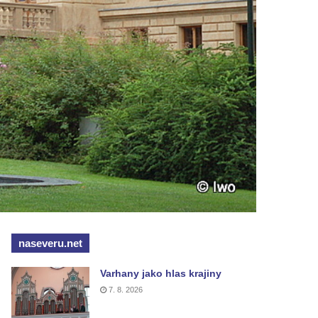
naseveru.net
Varhany jako hlas krajiny
7. 8. 2026