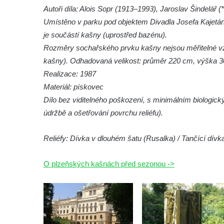
Autoři díla: Alois Sopr (1913–1993), Jaroslav Šindelář 
Leipzig
Umístěno v parku pod objektem Divadla Josefa Kajetán
Kamenná kašna na styku tří CHKO v České
je součástí kašny (uprostřed bazénu).
Kamenici
Rozměry sochařského prvku kašny nejsou měřitelné vz
Věžová studna na náměstí Míru v Bochově
kašny). Odhadovaná velikost: průměr 220 cm, výška 3
Kašna na náměstí Míru v Bochově
Realizace: 1987
Materiál: pískovec
Kašna na čestném dvoře zámku v
Dílo bez viditelného poškození, s minimálním biologi
Duchcově
údržbě a ošetřování povrchu reliéfu).
Kašna s reliéfem v Knížecí zahradě v
Duchcově
Reliéfy: Dívka v dlouhém šatu (Rusalka) / Tančící dívka
Kašna na náměstí Republiky v Duchcově
Kašna na náměstí T. G. Masaryka ve
O plzeňských kašnách před sezonou ->
Frýdlantu
Kašna u sochy svatého Jakuba della Marca
u kláštera v Hejnicích
Fontána na náměstí E. Beneše v Milevsku