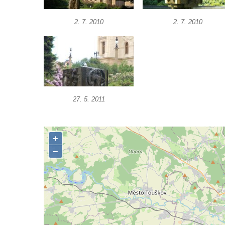
Kašna na Masarykově náměstí v Polici nad
Metují
2. 7. 2010
2. 7. 2010
Kašna v Sadech Československé armády v
Teplicích před budovou Kamenných lázní
Pamětní kašna přírodních léčivých zdrojů v
parku u Hadích lázní v Teplicích
Fontána u Městského úřadu v Tanvaldu
27. 5. 2011
Fontána před zámkem Nový Berštejn
Kašna na křižovatce v Cítolibech
Kašna na návsi ve Strupčicích
Studna u kostela Narození Panny Marie v
Libochovanech
Kašna na náměstí Tomáše Garrigue
Masaryka v České Lípě
Kašna na Mírovém náměstí v Postoloprtech