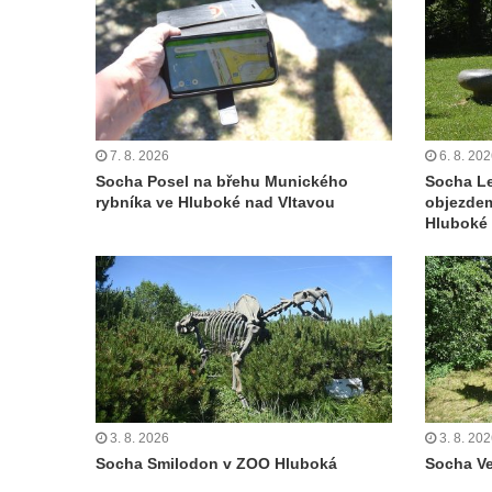
Kašna před budovou sýpky v zámeckém
areálu v Liběchově
Kašna u obecního úřadu v Jetřichovicích
Kašna v parku v Horním Podluží
Kašna Hynie na kruhovém objezdu u
7. 8. 2026
6. 8. 20
Socha Posel na břehu Munického
Socha L
náměstí Svobody v Teplicích
rybníka ve Hluboké nad Vltavou
objezde
Fontána v parku na Mírovém náměstí v
Hluboké 
Teplicích
Kašna Glaverbel v ulici Alejní u zámecké
zahrady v Teplicích
Kamenná nádrž na vodu na hřbitově v
Zabrušanech
Kašna v zámecké zahradě v Duchcově
Kamenná nádrž na vodu II. na hřbitově ve
3. 8. 2026
3. 8. 20
Socha Smilodon v ZOO Hluboká
Socha V
Šluknově