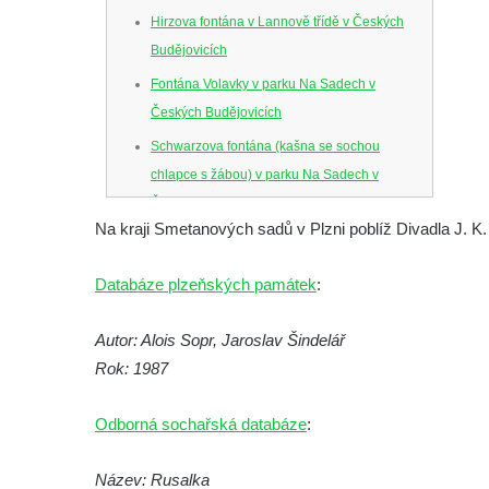
Hirzova fontána v Lannově třídě v Českých
Budějovicích
Fontána Volavky v parku Na Sadech v
Českých Budějovicích
Schwarzova fontána (kašna se sochou
chlapce s žábou) v parku Na Sadech v
Českých Budějovicích
Na kraji Smetanových sadů v Plzni poblíž Divadla J. K. 
Kašna v parku Na Sadech u Pražské třídy v
Českých Budějovicích
Databáze plzeňských památek
:
Samsonova kašna na náměstí Přemysla
Otakara II. v Českých Budějovicích
Autor: Alois Sopr, Jaroslav Šindelář
Kašna na náměstí J. V. Kamarýta ve
Rok: 1987
Velešíně
Odborná sochařská databáze
:
Kašna na nádvoří za vstupem v ZOO
Leipzig
Název: Rusalka
Kašna se sousoším medvíďat v ZOO