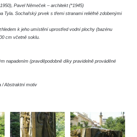
(*1950), Pavel Němeček – architekt (*1945)
a Tyla. Sochařský prvek s třemi stranami reliéfně zdobenými
hledem k jeho umístění uprostřed vodní plochy (bazénu
00 cm včetně soklu.
ckým napadením (pravděpodobně díky pravidelně prováděné
 / Abstraktní motiv