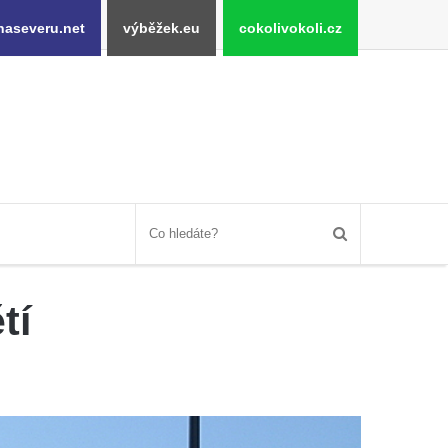
naseveru.net
výběžek.eu
cokolivokoli.cz
tí