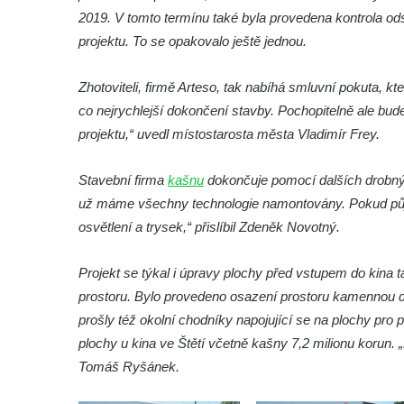
2019. V tomto termínu také byla provedena kontrola od
Leipzig
projektu. To se opakovalo ještě jednou.
Kamenná kašna na styku tří CHKO v České
Kamenici
Zhotoviteli, firmě Arteso, tak nabíhá smluvní pokuta, k
Věžová studna na náměstí Míru v Bochově
co nejrychlejší dokončení stavby. Pochopitelně ale b
Kašna na náměstí Míru v Bochově
projektu,“ uvedl místostarosta města Vladimír Frey.
Kašna na čestném dvoře zámku v
Stavební firma
kašnu
dokončuje pomocí dalších drobný
Duchcově
už máme všechny technologie namontovány. Pokud půj
Kašna s reliéfem v Knížecí zahradě v
osvětlení a trysek,“ přislíbil Zdeněk Novotný.
Duchcově
Kašna na náměstí Republiky v Duchcově
Projekt se týkal i úpravy plochy před vstupem do kina 
Kašna na náměstí T. G. Masaryka ve
prostoru. Bylo provedeno osazení prostoru kamennou d
Frýdlantu
prošly též okolní chodníky napojující se na plochy pro
Kašna u sochy svatého Jakuba della Marca
plochy u kina ve Štětí včetně kašny 7,2 milionu korun. 
u kláštera v Hejnicích
Tomáš Ryšánek.
Fontána na náměstí E. Beneše v Milevsku