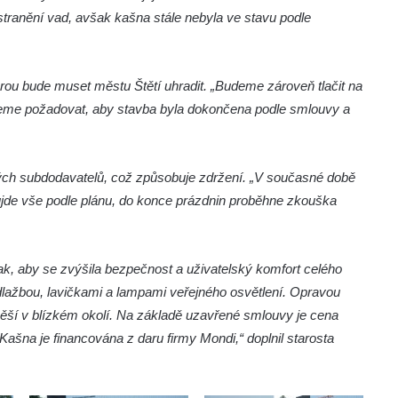
stranění vad, avšak kašna stále nebyla ve stavu podle
terou bude muset městu Štětí uhradit. „Budeme zároveň tlačit na
udeme požadovat, aby stavba byla dokončena podle smlouvy a
ch subdodavatelů, což způsobuje zdržení. „V současné době
de vše podle plánu, do konce prázdnin proběhne zkouška
tak, aby se zvýšila bezpečnost a uživatelský komfort celého
lažbou, lavičkami a lampami veřejného osvětlení. Opravou
 pěší v blízkém okolí. Na základě uzavřené smlouvy je cena
„Kašna je financována z daru firmy Mondi,“ doplnil starosta