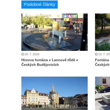
Podobné články
Kašna před budovou sýpky v zámeckém
areálu v Liběchově
Kašna u obecního úřadu v Jetřichovicích
Kašna v parku v Horním Podluží
Kašna Hynie na kruhovém objezdu u
náměstí Svobody v Teplicích
Fontána v parku na Mírovém náměstí v
20. 7. 2026
19. 7. 2
Teplicích
Hirzova fontána v Lannově třídě v
Fontána 
Kašna Glaverbel v ulici Alejní u zámecké
Českých Budějovicích
Českých
zahrady v Teplicích
Kamenná nádrž na vodu na hřbitově v
Zabrušanech
Kašna v zámecké zahradě v Duchcově
Kamenná nádrž na vodu II. na hřbitově ve
Šluknově