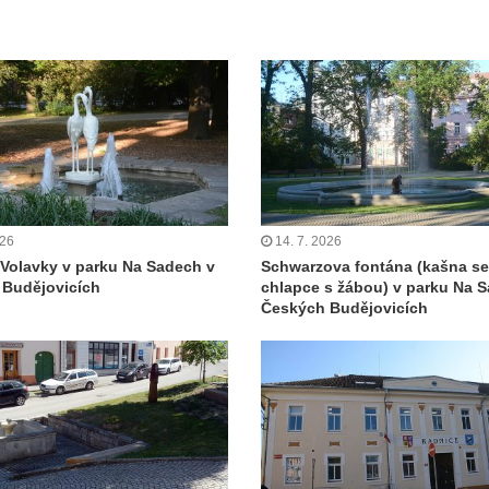
026
14. 7. 2026
Volavky v parku Na Sadech v
Schwarzova fontána (kašna s
 Budějovicích
chlapce s žábou) v parku Na 
Českých Budějovicích