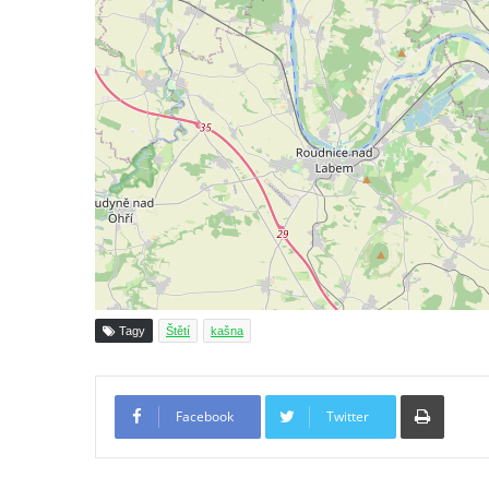
Bývalá kašna u křižovatky v Mostecké ulici
před domem čp. 2150 v Litvínově
Kamenná nádrž na vodu před kostelem
svatých Šimona a Judy v Lipové u Šluknova
Kašna na náměstí ve Chřibské
Kašna v bývalém parku ve Sládkově ulici u
Domova seniorů v České Kamenici
Fontána u podchodu na konci promenády u
hlavního nádraží v Ústí nad Labem
Fontána se slunečními hodinami na
Lidickém náměstí v Ústí nad Labem
Tagy
Štětí
kašna
Fontána v atriu magistrátu v Ústí nad
Labem
Tiskno
Facebook
Twitter
Kašna Gänsediebbrunnen v ulici Weiße
Gasse v Drážďanech
Mozartova fontána v Blüherově parku