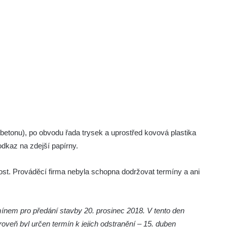
 betonu), po obvodu řada trysek a uprostřed kovová plastika
odkaz na zdejší papírny.
tost. Prováděcí firma nebyla schopna dodržovat termíny a ani
mínem pro předání stavby 20. prosinec 2018. V tento den
oveň byl určen termín k jejich odstranění – 15. duben