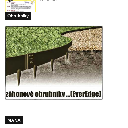
Obrubniky
MANA