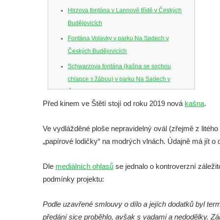
Hirzova fontána v Lannově třídě v Českých
Budějovicích
Fontána Volavky v parku Na Sadech v
Českých Budějovicích
Schwarzova fontána (kašna se sochou
chlapce s žábou) v parku Na Sadech v
Českých Budějovicích
Před kinem ve Štětí stojí od roku 2019 nová
kašna
.
Kašna v parku Na Sadech u Pražské třídy v
Českých Budějovicích
Ve vydlážděné ploše nepravidelný ovál (zřejmě z litého
Samsonova kašna na náměstí Přemysla
„papírové lodičky“ na modrých vlnách. Údajně má jít o 
Otakara II. v Českých Budějovicích
Kašna na náměstí J. V. Kamarýta ve
Dle
mediálních ohlasů
se jednalo o kontroverzní záleži
Velešíně
podmínky projektu:
Kašna na nádvoří za vstupem v ZOO
Podle uzavřené smlouvy o dílo a jejích dodatků byl ter
Leipzig
předání sice proběhlo, avšak s vadami a nedodělky. Zár
Kašna se sousoším medvíďat v ZOO