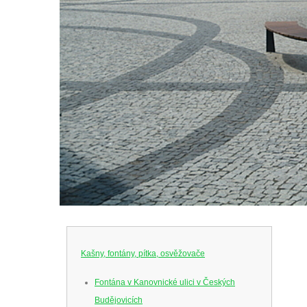
Kašny, fontány, pítka, osvěžovače
Fontána v Kanovnické ulici v Českých
Budějovicích