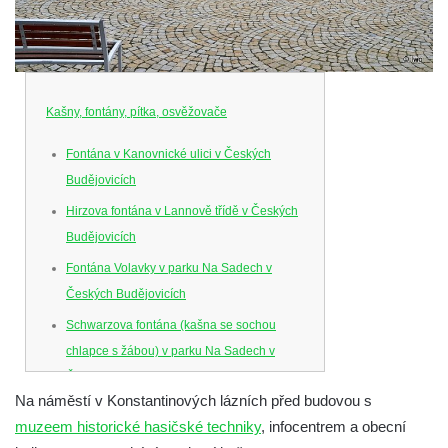
Kašny, fontány, pítka, osvěžovače
Fontána v Kanovnické ulici v Českých
Budějovicích
Hirzova fontána v Lannově třídě v Českých
Budějovicích
Fontána Volavky v parku Na Sadech v
Českých Budějovicích
Schwarzova fontána (kašna se sochou
chlapce s žábou) v parku Na Sadech v
Českých Budějovicích
Na náměstí v Konstantinových lázních před budovou s
Kašna v parku Na Sadech u Pražské třídy v
muzeem historické hasičské techniky
, infocentrem a obecní
Českých Budějovicích