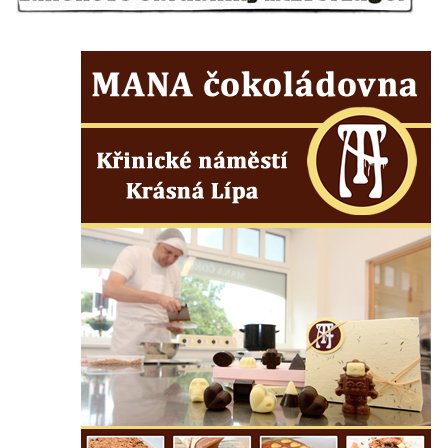
zahrady v Teplicích
Kamenná nádrž na vodu na hřbitově v
Zabrušanech
Kašna v zámecké zahradě v Duchcově
Kamenná nádrž na vodu II. na hřbitově ve
Šluknově
Kamenná nádrž na vodu I. na hřbitově ve
Šluknově
Kamenná nádrž na vodu II. na hřbitově ve
Chřibské
Kamenná nádrž na vodu I. na hřbitově ve
Chřibské
Kašna Tritonů na náměstí Republiky v
Olomouci
Studna s kovanou mříží na Velkém náměstí