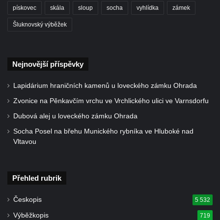
Kašna na Mírovém náměstí u kostela
pískovec
skála
sloup
socha
vyhlídka
zámek
svatého Václava v Budyni nad Ohří
Šluknovský výběžek
Kašna na Říhovo náměstí v Budyni nad
Ohří
Kašna v lázeňském parku u ulice Lázeňská
Nejnovější příspěvky
ve Mšeném-lázně
Lapidárium hraničních kamenů u loveckého zámku Ohrada
Kašna před pavilonem Říp v lázeňském
Zvonice na Pěnkavčím vrchu ve Vrchlického ulici ve Varnsdorfu
parku ve Mšeném-lázně
Dubová alej u loveckého zámku Ohrada
Jezírko s vodotryskem v Zámeckém parku v
Litvínově
Socha Posel na břehu Munického rybníka ve Hluboké nad
Vltavou
Kašna na Masarykově náměstí v Litvínově
Kašna „Hlavy“ před Magistrátem v Teplicích
Kašna na náměstí Tomáše Garrigue
Přehled rubrik
Masaryka ve Vejprtech
Českopis
5 532
Fontána před kolonádou Rudolfova a
Výběžkopis
719
Karolinina pramene v Mariánských Lázních