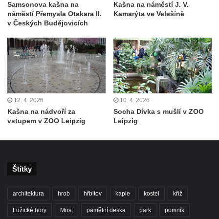
Samsonova kašna na
Kašna na náměstí J. V.
náměstí Přemysla Otakara II.
Kamarýta ve Velešíně
Porcelánová fontána v areálu Českého
v Českých Budějovicích
porcelánu v Dubí
Kašna v parku před kostelem
Neposkvrněného početí Panny Marie v
Dubí
Kašna na nádvoří Tereziných lázní v Dubí
Kašna u Nerudovy studánky v Běhánkách
12. 4. 2026
10. 4. 2026
Kašna na nádvoří za
Socha Dívka s mušlí v ZOO
Vodní kaskáda pod schodištěm u jižní
vstupem v ZOO Leipzig
Leipzig
terasní zdí v zámeckém parku v
Libochovicích
Kašna pod jižní terasní zdí v zámeckém
parku v Libochovicích
Štítky
Kašna v zámeckém parku v Libochovicích
architektura
hrob
hřbitov
kaple
kostel
kříž
Kašna na severním nádvoří zámku v
Libochovicích
Lužické hory
Most
pamětní deska
park
pomník