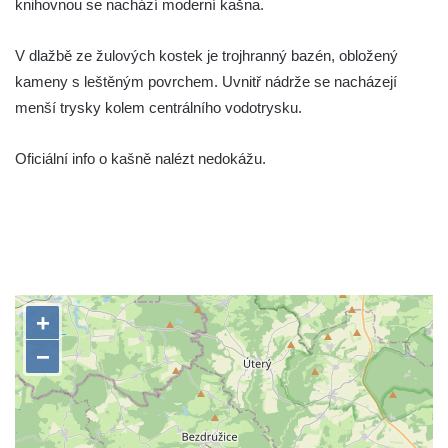
knihovnou se nachází moderní kašna.
Samsonova kašna na náměstí Přemysla
Otakara II. v Českých Budějovicích
V dlažbě ze žulových kostek je trojhranný bazén, obložený
Kašna na náměstí J. V. Kamarýta ve
kameny s leštěným povrchem. Uvnitř nádrže se nacházejí
Velešíně
menší trysky kolem centrálního vodotrysku.
Kašna na nádvoří za vstupem v ZOO
Oficiální info o kašně nalézt nedokážu.
Leipzig
Kašna se sousoším medvíďat v ZOO
Leipzig
Kamenná kašna na styku tří CHKO v České
Kamenici
Věžová studna na náměstí Míru v Bochově
Kašna na náměstí Míru v Bochově
Kašna na čestném dvoře zámku v
Duchcově
Kašna s reliéfem v Knížecí zahradě v
Duchcově