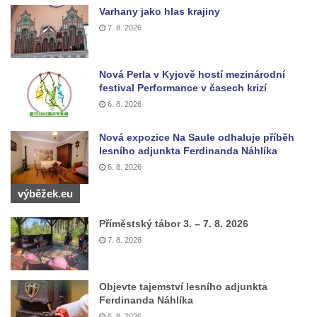
Varhany jako hlas krajiny
Kašna na návsi ve Strupčicích
7. 8. 2026
Studna u kostela Narození Panny Marie v
Libochovanech
Nová Perla v Kyjově hostí mezinárodní
Kašna na náměstí Tomáše Garrigue
festival Performance v časech krizí
Masaryka v České Lípě
6. 8. 2026
Kašna na Mírovém náměstí v Postoloprtech
Nová expozice Na Saule odhaluje příběh
Bývalá kašna u křižovatky v Mostecké ulici
lesního adjunkta Ferdinanda Náhlíka
před domem čp. 2150 v Litvínově
6. 8. 2026
Kamenná nádrž na vodu před kostelem
výběžek.eu
svatých Šimona a Judy v Lipové u Šluknova
Kašna na náměstí ve Chřibské
Příměstský tábor 3. – 7. 8. 2026
7. 8. 2026
Kašna v bývalém parku ve Sládkově ulici u
Domova seniorů v České Kamenici
Fontána u podchodu na konci promenády u
Objevte tajemství lesního adjunkta
Ferdinanda Náhlíka
hlavního nádraží v Ústí nad Labem
6. 8. 2026