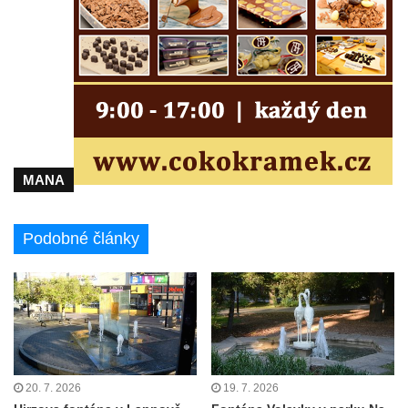
v Hradci Králové
Kašna se sousoším Vinobraní na náměstí
Míru v Mělníku
Kašna Rusalka ve Smetanových sadech v
Plzni
Fontána se sochou Matka s dítětem v
Kopeckého sadech v Plzni
MANA
Kašna Pocta baroku na náměstí T. G. M. v
Dobřanech
Podobné články
Kašna na náměstí Svobody ve Vodňanech
Kašna na Mírovém náměstí v Netolicích
Krakonošova kašna na Krakonošově
náměstí v Trutnově
Kašna Hygie na budově radnice na Horním
náměstí v Olomouci
20. 7. 2026
19. 7. 2026
Herkulova kašna na Horním náměstí v