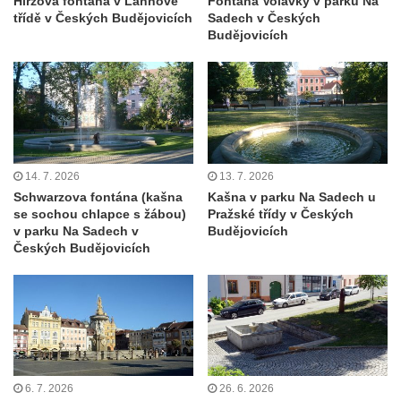
Hirzova fontána v Lannově
Fontána Volavky v parku Na
Olomouci
třídě v Českých Budějovicích
Sadech v Českých
Budějovicích
Jupiterova kašna na Dolním náměstí v
Olomouci
Kašna na Masarykově náměstí ve Vyškově
Zpívající fontána na Masarykově náměstí v
Hodoníně
Kašna Ptačí napajedlo na Lázeňském
14. 7. 2026
13. 7. 2026
náměstí v Teplicích
Schwarzova fontána (kašna
Kašna v parku Na Sadech u
se sochou chlapce s žábou)
Pražské třídy v Českých
Kašna v parku na Lázeňském náměstí u
v parku Na Sadech v
Budějovicích
lázeňského domu Beethoven v Teplicích
Českých Budějovicích
Fontána Pampeliška v parku u Císařských
lázní v Teplicích
Kašna na Laubeho náměstí u Císařských
lázní v Teplicích
Porcelánová kašna na křižovatce u
6. 7. 2026
26. 6. 2026
Krušnohorského divadla v Teplicích