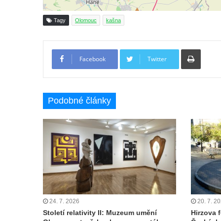
Mozartova fontána v Blüherově parku
Kašna před budovou sýpky v zámeckém
Tagy
Olomouc
kašna
areálu v Liběchově
Kašna u obecního úřadu v Jetřichovicích
Tiskno
Facebook
Twitter
Kašna v parku v Horním Podluží
Kašna Hynie na kruhovém objezdu u
náměstí Svobody v Teplicích
Podobné články
Fontána v parku na Mírovém náměstí v
Teplicích
Kašna Glaverbel v ulici Alejní u zámecké
zahrady v Teplicích
Kamenná nádrž na vodu na hřbitově v
Zabrušanech
Kašna v zámecké zahradě v Duchcově
24. 7. 2026
20. 7. 2
Kamenná nádrž na vodu II. na hřbitově ve
Století relativity II: Muzeum umění
Hirzova 
Šluknově