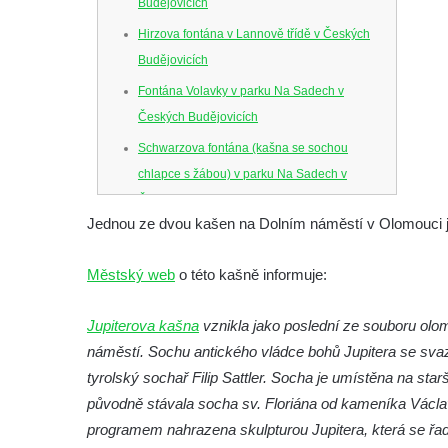
Budějovicích
Hirzova fontána v Lannově třídě v Českých
Budějovicích
Fontána Volavky v parku Na Sadech v
Českých Budějovicích
Schwarzova fontána (kašna se sochou
chlapce s žábou) v parku Na Sadech v
Českých Budějovicích
Jednou ze dvou kašen na Dolním náměstí v Olomouci 
Kašna v parku Na Sadech u Pražské třídy v
Českých Budějovicích
Městský web
o této kašně informuje:
Samsonova kašna na náměstí Přemysla
Otakara II. v Českých Budějovicích
Jupiterova kašna
vznikla jako poslední ze souboru olo
Kašna na náměstí J. V. Kamarýta ve
náměstí. Sochu antického vládce bohů Jupitera se sva
Velešíně
tyrolský sochař Filip Sattler. Socha je umístěna na s
původně stávala socha sv. Floriána od kameníka Václa
Kašna na nádvoří za vstupem v ZOO
programem nahrazena skulpturou Jupitera, která se řa
Leipzig