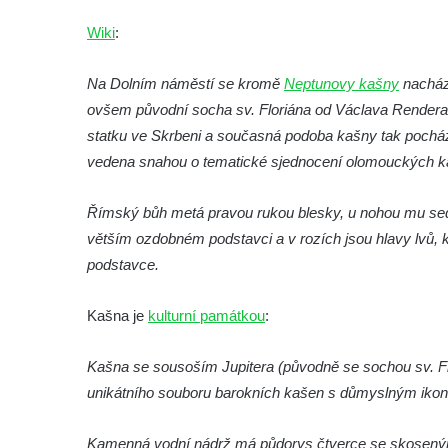
Kašna se sousoším medvíďat v ZOO
Wiki
:
Leipzig
Kamenná kašna na styku tří CHKO v České
Na Dolním náměstí se kromě
Neptunovy kašny
nachází
Kamenici
ovšem původní socha sv. Floriána od Václava Rendera 
Věžová studna na náměstí Míru v Bochově
statku ve Skrbeni a současná podoba kašny tak pochází
Kašna na náměstí Míru v Bochově
vedena snahou o tematické sjednocení olomouckých ka
Kašna na čestném dvoře zámku v
Římský bůh metá pravou rukou blesky, u nohou mu sedí 
Duchcově
větším ozdobném podstavci a v rozích jsou hlavy lvů, k
Kašna s reliéfem v Knížecí zahradě v
podstavce.
Duchcově
Kašna na náměstí Republiky v Duchcově
Kašna je
kulturní památkou
:
Kašna na náměstí T. G. Masaryka ve
Frýdlantu
Kašna se sousoším Jupitera (původně se sochou sv. Flo
Kašna u sochy svatého Jakuba della Marca
unikátního souboru barokních kašen s důmyslným iko
u kláštera v Hejnicích
Kamenná vodní nádrž má půdorys čtverce se skosenými
Fontána na náměstí E. Beneše v Milevsku