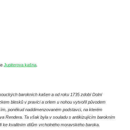
je
Jupiterova kašna
.
mouckých barokních kašen a od roku 1735 zdobí Dolní
zkem blesků v pravici a orlem u nohou vytvořil původem
tarším, poněkud naddimenzovaném podstavci, na kterém
va Rendera. Ta však byla v souladu s antikizujícím barokním
dí ke kvalitním dílům vrcholného moravského baroka.