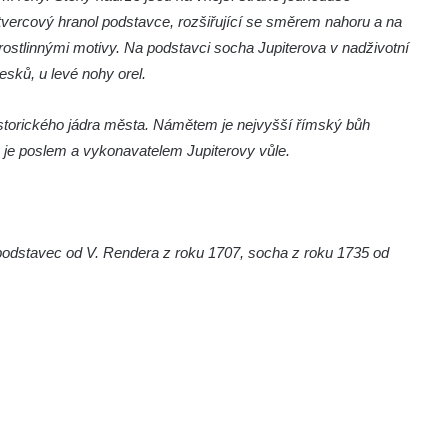
 čtvercový hranol podstavce, rozšiřující se směrem nahoru a na
ostlinnými motivy. Na podstavci socha Jupiterova v nadživotní
esků, u levé nohy orel.
istorického jádra města. Námětem je nejvyšší římský bůh
rý je poslem a vykonavatelem Jupiterovy vůle.
odstavec od V. Rendera z roku 1707, socha z roku 1735 od