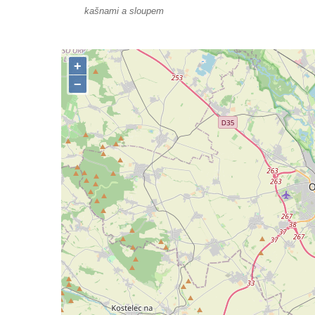
kašnami a sloupem
Bývalá kašna u křižovatky v Mostecké ulici
před domem čp. 2150 v Litvínově
Kamenná nádrž na vodu před kostelem
svatých Šimona a Judy v Lipové u Šluknova
Kašna na náměstí ve Chřibské
Kašna v bývalém parku ve Sládkově ulici u
Domova seniorů v České Kamenici
Fontána u podchodu na konci promenády u
hlavního nádraží v Ústí nad Labem
Fontána se slunečními hodinami na
Lidickém náměstí v Ústí nad Labem
Fontána v atriu magistrátu v Ústí nad
Labem
Kašna Gänsediebbrunnen v ulici Weiße
Gasse v Drážďanech