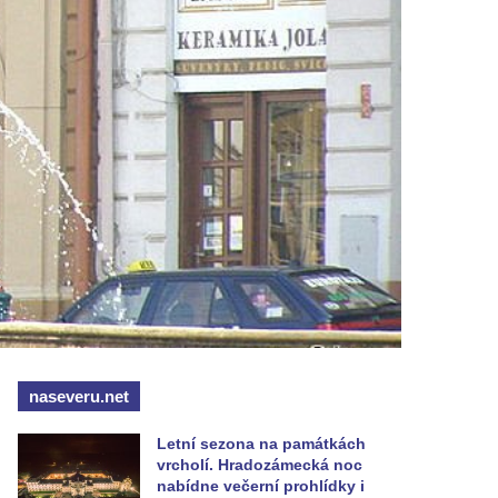
naseveru.net
Letní sezona na památkách
vrcholí. Hradozámecká noc
nabídne večerní prohlídky i