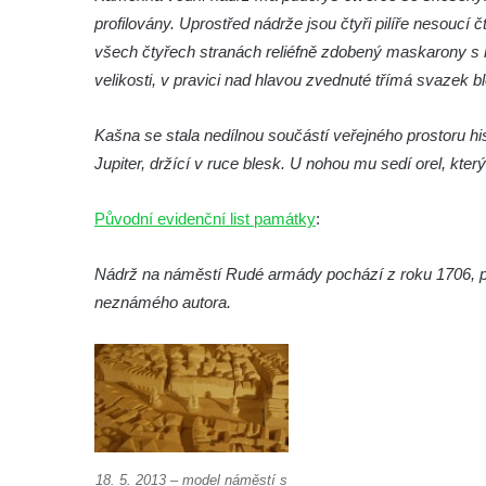
profilovány. Uprostřed nádrže jsou čtyři pilíře nesoucí
Kašna na Masarykově náměstí v Polici nad
všech čtyřech stranách reliéfně zdobený maskarony s r
Metují
velikosti, v pravici nad hlavou zvednuté třímá svazek bl
Kašna v Sadech Československé armády v
Teplicích před budovou Kamenných lázní
Kašna se stala nedílnou součástí veřejného prostoru h
Pamětní kašna přírodních léčivých zdrojů v
Jupiter, držící v ruce blesk. U nohou mu sedí orel, kte
parku u Hadích lázní v Teplicích
Původní evidenční list památky
Fontána u Městského úřadu v Tanvaldu
:
Fontána před zámkem Nový Berštejn
Nádrž na náměstí Rudé armády pochází z roku 1706, p
Kašna na křižovatce v Cítolibech
neznámého autora.
Kašna na návsi ve Strupčicích
Studna u kostela Narození Panny Marie v
Libochovanech
Kašna na náměstí Tomáše Garrigue
Masaryka v České Lípě
Kašna na Mírovém náměstí v Postoloprtech
18. 5. 2013 – model náměstí s