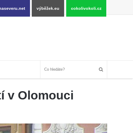
naseveru.net
výběžek.eu
cokolivokoli.cz
í v Olomouci