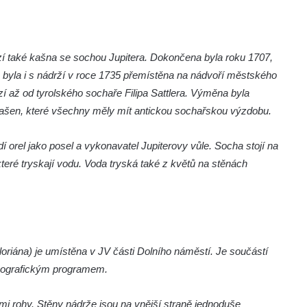
 také kašna se sochou Jupitera. Dokončena byla roku 1707,
byla i s nádrží v roce 1735 přemístěna na nádvoří městského
 až od tyrolského sochaře Filipa Sattlera. Výměna byla
šen, které všechny měly mít antickou sochařskou výzdobu.
orel jako posel a vykonavatel Jupiterovy vůle. Socha stojí na
teré tryskají vodu. Voda tryská také z květů na stěnách
riána) je umístěna v JV části Dolního náměstí. Je součástí
nografickým programem.
 rohy. Stěny nádrže jsou na vnější straně jednoduše