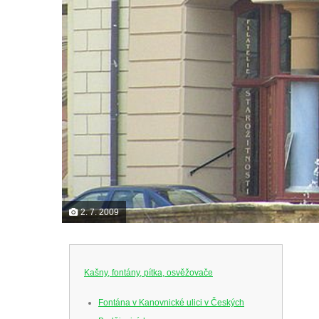
2. 7. 2009
Kašny, fontány, pítka, osvěžovače
Fontána v Kanovnické ulici v Českých