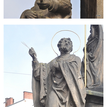
Sloup Nejsvětější trojice v Teplicích
Sloup Panny Marie ve Vysokém nad
Jizerou
Sloup svatého Jakuba Většího u Jelení
skály
Sloup Panny Marie s Ježíškem
(Svatohorská Madona) v Klášterci nad Ohří
Sloup Nejsvětější Trojice na náměstí v
Klášterci nad Ohří
Sloup Nejsvětější Trojice v Klášterci nad
Ohří
Sloup Panny Marie s Ježíškem v Klášterci
nad Ohří
Sloup Panny Marie v Mimoni
Sloup Panny Marie v Mnichově Hradišti
Sloup Panny Marie v Klášterci nad Ohří