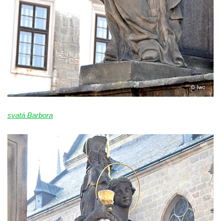
Sloup Nejsvětější Trojice v Rumburku
Sloup Nejsvětější Trojice ve Šluknově
Sloup Nejsvětější Trojice v Kadani
svatá Barbora