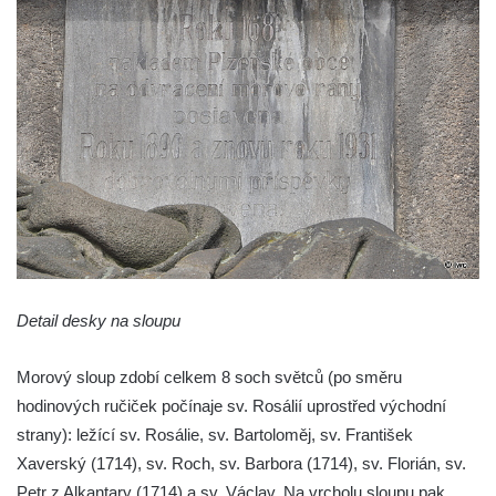
Sloup Panny Marie ve Stříbře
Sloup svatého Floriána v Bezdružicích
Sloup Nejsvětější Trojice ve Žluticích
Sloup Panny Marie s Ježíškem u hřbitova v
Místě
Sloup se sochami Ukřižovaného a Bolestné
Panny Marie u hřbitova v Místě
Sloup se sochou Ukřižovaného u hřbitova v
Místě
Pilíř s Ukřižovaným a reliéfem Bolestné
Detail desky na sloupu
Panny Marie v Místě
Morový sloup zdobí celkem 8 soch světců (po směru
Sloup s kaplicemi v Místě
hodinových ručiček počínaje sv. Rosálií uprostřed východní
Sloup Nejsvětější Trojice v Místě
strany): ležící sv. Rosálie, sv. Bartoloměj, sv. František
Sloup se sochou Ukřižovaného v Místě
Xaverský (1714), sv. Roch, sv. Barbora (1714), sv. Florián, sv.
Sloup Panny Marie v Bochově
Petr z Alkantary (1714) a sv. Václav. Na vrcholu sloupu pak