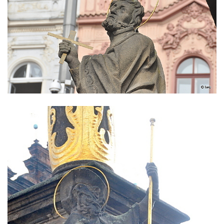
Sloup Nejsvětější Trojice v Blíževedlech
Sloup Nejsvětější Trojice v Chomutově
Sloup svatého Floriána v Chomutově
Sloup Panny Marie v Lokti
Sloup Nejsvětější trojice v Lokti
Sloup Nejsvětější trojice v Krásně
Sloup Nejsvětější Trojice v Horním
Slavkově
Sloup Nejsvětější trojice ve Městě Touškově
Sloup Panny Marie v Plzni
Sloup Panny Marie ve Sloupu v Čechách
Sloup Nejsvětější Trojice s korunováním
Panny Marie v Karlových Varech
Sloup Panny Marie v Chrastavě