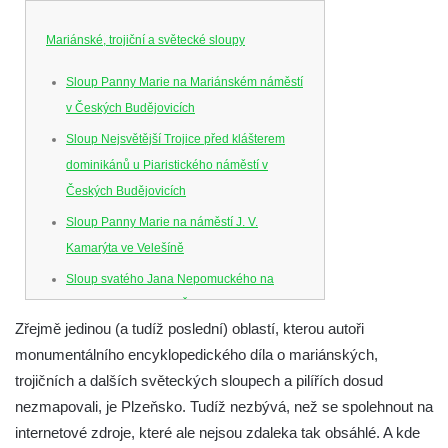
Mariánské, trojiční a světecké sloupy
Sloup Panny Marie na Mariánském náměstí
v Českých Budějovicích
Sloup Nejsvětější Trojice před klášterem
dominikánů u Piaristického náměstí v
Českých Budějovicích
Sloup Panny Marie na náměstí J. V.
Kamarýta ve Velešíně
Sloup svatého Jana Nepomuckého na
náměstí J. Gurreho v Římově
Zřejmě jedinou (a tudíž poslední) oblastí, kterou autoři
Sloup Nejsvětější Trojice v Mirošovicích
monumentálního encyklopedického díla o mariánských,
Sloup se sochou Bolestného Krista (Ecce
trojičních a dalších světeckých sloupech a pilířích dosud
Homo) na zahradě zámku Chrámce
nezmapovali, je Plzeňsko. Tudíž nezbývá, než se spolehnout na
Sloup Nejsvětější Trojice na náměstí
internetové zdroje, které ale nejsou zdaleka tak obsáhlé. A kde