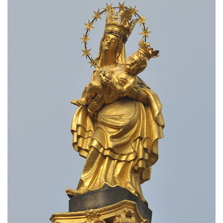
Sloup svatého Antonína Paduánského v
Kopci
Sloup Panny Marie ve Zdislavě
(Schönbach)
Boží muka v Hejnicích
Sloup Panny Marie v Hejnicích
Sloup Panny Marie v Horní Světlé
Sloup (pilíř) svatého Jana Nepomuckého
na náměstí Svobody v Plané
Sloup svatého Jana Nepomuckého v Plané
Sloup se sochou Bolestného Krista (Ecce
Homo) v Krompachu
Sloup Panny Marie Bolestné v Chodové
Plané
Sloup Panny Marie s Ježíškem v Údlicích