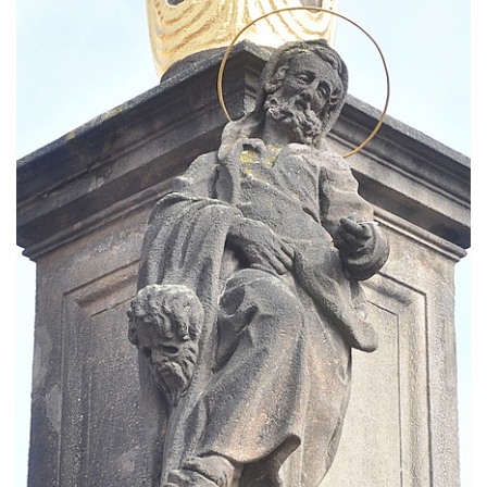
Socha svaté Afry u kostela Nanebevzetí
Panny Marie v Žatci
Socha sv. Maří Magdaleny u kostela
Nanebevzetí Panny Marie v Žatci
Socha sv. Petra u kostela Nanebevzetí
Panny Marie v Žatci
Socha sv. Jana Nepomuckého u kostela
Nanebevzetí Panny Marie v Žatci
Socha sv. Pavla u kostela Nanebevzetí
Panny Marie v Žatci
Socha sv. Norberta u kostela Nanebevzetí
Panny Marie v Žatci
Socha Panny Marie u kostela Nanebevzetí
Panny Marie v Žatci
Socha sv. Judy Tadeáše u kostela
Nanebevzetí Panny Marie v Žatci