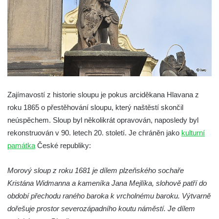
Zajímavostí z historie sloupu je pokus arciděkana Hlavana z
roku 1865 o přestěhování sloupu, který naštěstí skončil
neúspěchem. Sloup byl několikrát opravován, naposledy byl
rekonstruován v 90. letech 20. století. Je chráněn jako
kulturní
památka
České republiky:
Morový sloup z roku 1681 je dílem plzeňského sochaře
Kristána Widmanna a kameníka Jana Mejlíka, slohově patří do
období přechodu raného baroka k vrcholnému baroku. Výtvarně
dořešuje prostor severozápadního koutu náměstí. Je dílem