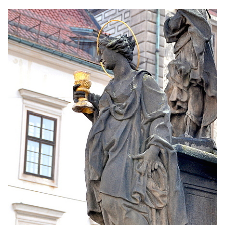
Sloup se sochou Krista Salvátora v
Jablonném v Podještědí
Sloup Nejsvětější Trojice u zámečku Pachtů
z Rájova v Jablonném v Podještědí
Sloup se sochou svatého Vavřince v
Jiřetíně pod Jedlovou
Sloup archanděla Michaela v Nejdku
Sloup Panny Marie v Nejdku
Sloup Nejsvětější Trojice v Nejdku
Sloup Panny Marie v Pardubicích
Sloup Nejsvětější Trojice v Náchodě
Sloup Panny Marie v Náchodě
Sloup Panny Marie v Rokycanech
Sloup Panny Marie v Sokolově