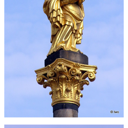
Rokycanech
Sloup Panny Marie v Červeném Hrádku
Sloup se sochou Piety v Jirkově
Torzo sloupu neznámého určení v Klášterci
nad Ohří
Sloup Panny Marie v Libochovicích
Sloup Panny Marie v Litoměřicích
Sloupová boží muka s reliéfy v Jáchymově
Sloup Nejsvětější Trojice v Jáchymově
Sloup Nejsvětější Trojice ve Valči
Sloup Panny Marie ve Valči
Sloup svatého Jana Nepomuckého v Horní
Blatné
Sloup Panny Marie Polické v Horní Polici
Sloup Panny Marie v Horní Polici