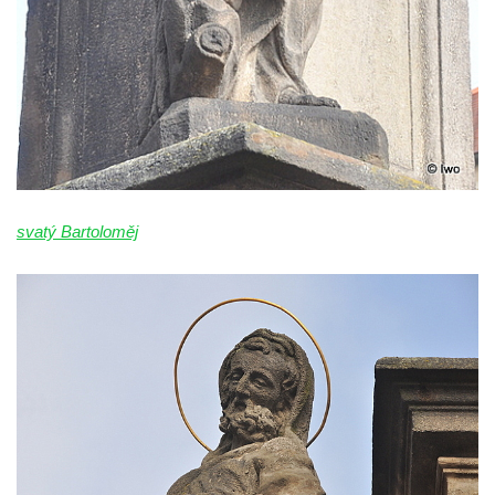
Socha svatého Františka z Assisi u kostela
Nanebevzetí Panny Marie v Žatci
Sloupová Boží muka s reliéfy ve Skalici u
České Lípy
Sloup s kaplicí (boží muka) v Rooseveltově
ulici v Českém Krumlově
Sloup s kaplicí (boží muka) v Horní ulici v
svatý Bartoloměj
Českém Krumlově
Sloup Panny Marie v Mostě
Sloup se sochou Anny Samotřetí v Mostě
Sloup Panny Marie v Černovicích u
Chomutova
Sloup se sochou Krista v České Lípě
Sloup Nejsvětější trojice náměstí Tomáše
Garrigue Masaryka v České Lípě