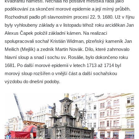
kvadrantu náměstí. Nechala ho postavit městská rada jako
dvora
poděkování za skončení morové epidemie a její mírný průběh.
Rozhodnutí padlo při slavnostním procesí 22. 9. 1680. Už v říjnu
Sloup Panny Marie v zámecké zahradě v
byly vyhloubeny základy a v listopadu téhož roku arciděkan Jan
Teplicích
Alexus Čapek položil základní kámen. Na realizaci
Sloup Nejsvětější Trojice se svatým
spolupracovali sochař Kristián Widman, plzeňský kameník Jan
Františkem Xaverským v zámeckém parku v
Meilich (Mejlík) a zedník Martin Novák. Dílo, které zahrnovalo
Duchcově
hlavní sloup a snad i sochu sv. Rosálie, bylo dokončeno roku
Sloup svatého Vavřince u náměstí Jiřího z
1681. Po další morové epidemii v letech 1713 až 1714 byl
Poděbrad v Duchcově
morový sloup rozšířen o vnější část a další sochařskou
Sloup Nejsvětější Trojice na Krakonošově
výzdobu do dnešní podoby.
náměstí v Trutnově
Sloup Panny Marie na Dolním náměstí v
Olomouci
Sloup Panny Marie na Masarykově náměstí
ve Vyškově
Sloup Panny Marie na Masarykově náměstí
v Hodoníně