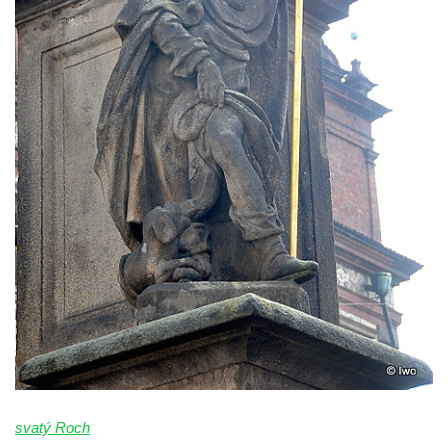
Sloup Panny Marie v Liberci-Ruprechticích
Sloup Panny Marie v Kravařích
Sloup Panny Marie v Českém Krumlově
Sloup Nejsvětější Trojice v Brtníkách
Sloup Nejsvětější Trojice (v Horním
Podluží) v Rybništi
Sloup Panny Marie ve Cvikově
Sloup Panny Marie v kašně v České
Kamenici
Sloup Panny Marie ve Hřebenech
Sloup Panny Marie Immaculaty u kostela
svatých Petra a Pavla v Růžové
Sloup svatého Josefa s Ježíškem u kostela
svatých Petra a Pavla v Růžové
Sloup Nejsvětější Trojice ve Varnsdorfu
svatý Roch
Sloup Panny Marie v Kraslicích