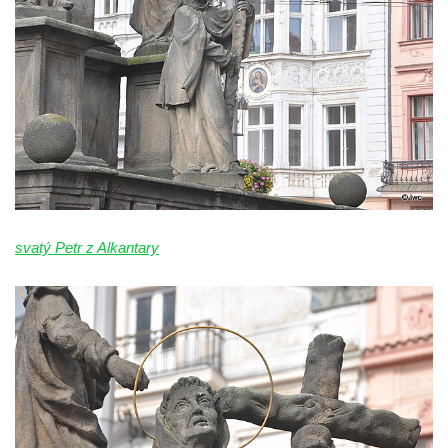
svatý Petr z Alkantary