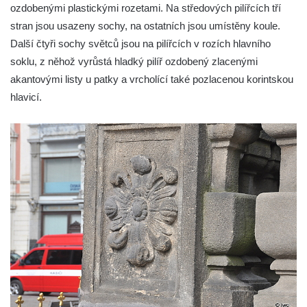
ozdobenými plastickými rozetami. Na středových pilířcích tří
Sloup svatého Jana Nepomuckého v
stran jsou usazeny sochy, na ostatních jsou umístěny koule.
Roudnici nad Labem
Další čtyři sochy světců jsou na pilířcích v rozích hlavního
Sloup se sochou svatého Vavřince v
soklu, z něhož vyrůstá hladký pilíř ozdobený zlacenými
Roudnici nad Labem
akantovými listy u patky a vrcholící také pozlacenou korintskou
Sloup svatého Václava v Kamenici u Zákup
hlavicí.
Sloup Panny Marie v údolí Kamenického
potoka u Zákup
Sloup sv. Judy Tadeáše v Nábřežní ulici v
Zákupech
Sloup s (chybějící) sochou sv. Jana
Nepomuckého u Bredovského letohrádku
Sloup s kaplicí (boží muka) u Rynoltic
Sloup s kaplicí (boží muka) v Jablonném v
Podještědí – Markvarticích
Sloup s kaplicí (boží muka) ve Lvové
Sloup Nejsvětější Trojice v Zákupech