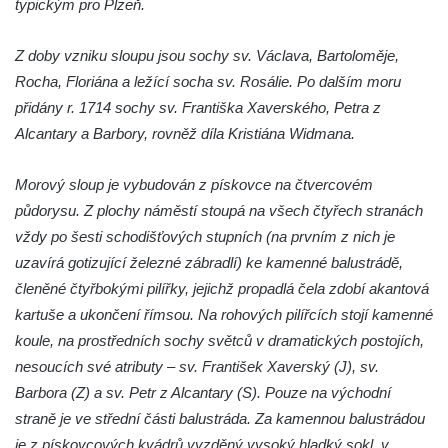
typickým pro Plzeň.
Z doby vzniku sloupu jsou sochy sv. Václava, Bartoloměje,
Rocha, Floriána a ležící socha sv. Rosálie. Po dalším moru
přidány r. 1714 sochy sv. Františka Xaverského, Petra z
Alcantary a Barbory, rovněž díla Kristiána Widmana.
Morový sloup je vybudován z pískovce na čtvercovém
půdorysu. Z plochy náměstí stoupá na všech čtyřech stranách
vždy po šesti schodišťových stupních (na prvním z nich je
uzavírá gotizující železné zábradlí) ke kamenné balustrádě,
členěné čtyřbokými pilířky, jejichž propadlá čela zdobí akantová
kartuše a ukončení římsou. Na rohových pilířcích stojí kamenné
koule, na prostředních sochy světců v dramatických postojích,
nesoucích své atributy – sv. František Xaverský (J), sv.
Barbora (Z) a sv. Petr z Alcantary (S). Pouze na východní
straně je ve střední části balustráda. Za kamennou balustrádou
je z pískovcových kvádrů vyzděný vysoký hladký sokl, v