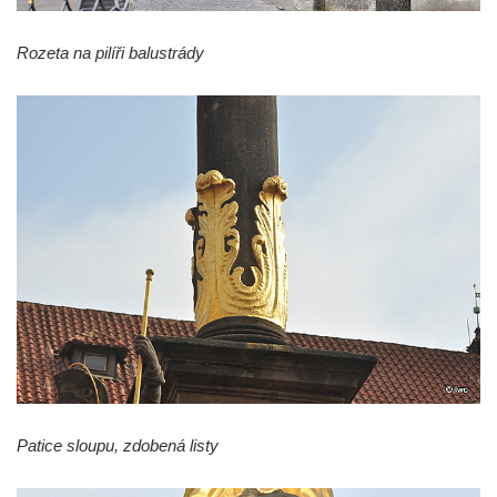
Sloup Panny Marie v Okrouhlické ulici v
Rozeta na pilíři balustrády
Mimoni
Sloup se sochou Anny Samotřetí v Hrádku
nad Nisou
Sloup Panny Marie v Bělé pod Bezdězem
Sloup s kaplicí (boží muka) u Hvězdy
Sloup s kaplicí (boží muka) v Kyjích
Sloup Panny Marie v Třebechovicích pod
Orebem
Sloup Nejsvětější Trojice v Třebechovicích
pod Orebem
Sloup s kaplicí (boží muka) Kamenická
Nová Víska
Patice sloupu, zdobená listy
Sloup svatého Floriana v Potštejně
Sloup Panny Marie v Liberci u kostela