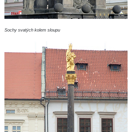
Sloup svatého Jana Nepomuckého v
Budyni nad Ohří
Sloup Panny Marie v klášteře v Oseku
Sochy svatých kolem sloupu
Sloup Panny Marie se sochami svatého
Jana Nepomuckého a svatého Vavřince ve
Chcebuzi
Sloup Panny Marie na Mírovém náměstí v
Lounech
Sloup se sochou Piety u hřbitova ve
Strupčicích
Sloup Nejsvětější Trojice na rozcestí v
Hošnicích
Sloup Panny Marie v Třebenicích
Sloup s kaplicí (boží muka) u kostela
svatého Stanislava v Měrunicích
Sloup Panny Marie v klášteře v Oseku