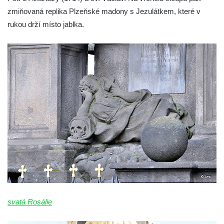
Sloup Panny Marie ve Stráži pod Ralskem
zmiňovaná replika Plzeňské madony s Jezulátkem, které v
rukou drží místo jablka.
Sloup Panny Marie v Doksech
Sloup se sochami sv. Jana Nepomuckého,
sv. Karla Boromejského a sv. Alžběty
Durynské v Mostě
Sloup se sochami sv. Jana Nepomuckého,
sv. Vojtěcha a sv. Václava v Mostě
Sloup Nejsvětější Trojice v Dubé
Sloup Nejsvětější Trojice v Dubé-Novém
Berštejně
Sloup svatého Floriána na nádvoří hradu
Seeberg
Sloup Panny Marie Bolestné v Brtníkách
Socha sv. Václava u kostela Nanebevzetí
svatá Rosálie
Panny Marie v Žatci