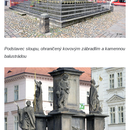
Sloup svatého Františka Xaverského v
Krupce
Sloup svatého Václava u kostela svatých
Šimona a Judy v Lenešicích
Sloup svatého Isidora u hřbitova Šlapanice
Podstavec sloupu, ohraničený kovovým zábradlím a kamennou
Sloup Panny Marie na hřbitově ve Slaném
balustrádou
Sloup Panny Marie na Husově náměstí v
Rakovníku
Sloup Panny Marie na náměstí krále
Vladislava ve Velvarech
Sloup Nejsvětější Trojice v zahradě domu
čp. 174 na návsi v Podsedicích
Sloup svatého Floriána a svatého Vavřince
v Pnětlukách u Podsedic
Sloup Panny Marie jižně od Ploskovic