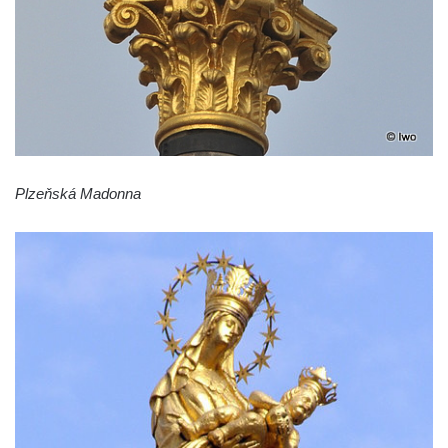
Sloup Nejsvětější Trojice v Údlicích
Sloup se sochou svatého Josefa s
Ježíškem v Údlicích
Sloup Panny Marie v Chodově
Sloup Panny Marie v Hořicích
Sloup Nejsvětější Trojice ve Vejprtech
Plzeňská Madonna
Sloup Nejsvětější Trojice v Teplé
Sloup Panny Marie v Bečově nad Teplou
Sloup se sochou svatého Petra v Mnichově
Sloup Panny Marie v Práchni
Sloup svatého kříže v Třebušíně
Sloup Nejsvětější Trojice v Litvínově
Sloup svatého Antonína Paduánského v
Ústí nad Labem
Sloup svatého Jana Nepomuckého v