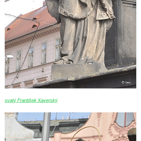
Zbytek světeckého sloupu v Klášterci nad
Ohří
Sloup svatého Floriána v Žatci
Sloup Nejsvětější Trojice v Žatci
Sloup svatého Jana Nepomuckého v Žatci
Sloup se sochou Ukřižovaného v Žatci
Sloup Nejsvětější Trojice ve Stráži nad Ohří
Sloup Panny Marie Bolestné v Kralupech
nad Vltavou-Mikovicích
Sloup s kaplicí s reliéfy v Bílině
svatý František Xaverský
Sloup Panny Marie v Bílině
Sloup Panny Marie v Ostrově
Sloup Nejsvětější Trojice v Ostrově
Sloup Panny Marie v Holanech
Sloup Panny Marie v Milhostově