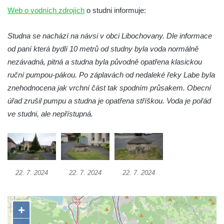
Otakara II. v Českých Budějovicích
Web o vodních zdrojích
o studni informuje:
Kašna na náměstí J. V. Kamarýta ve
Velešíně
Studna se nachází na návsi v obci Libochovany. Dle informace
od paní která bydlí 10 metrů od studny byla voda normálně
Kašna na nádvoří za vstupem v ZOO
nezávadná, pitná a studna byla původně opatřena klasickou
Leipzig
ruční pumpou-pákou. Po záplavách od nedaleké řeky Labe byla
Kašna se sousoším medvíďat v ZOO
znehodnocena jak vrchní část tak spodním průsakem. Obecní
Leipzig
úřad zrušil pumpu a studna je opatřena stříškou. Voda je pořád
Kamenná kašna na styku tří CHKO v České
ve studni, ale nepřístupná.
Kamenici
Věžová studna na náměstí Míru v Bochově
Kašna na náměstí Míru v Bochově
Kašna na čestném dvoře zámku v
22. 7. 2024
22. 7. 2024
22. 7. 2024
Duchcově
Kašna s reliéfem v Knížecí zahradě v
Duchcově
Kašna na náměstí Republiky v Duchcově