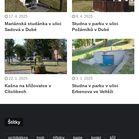
porcelánu v Dubí
Kašna v parku před kostelem
17. 4. 2025
9. 4. 2025
Mariánská studánka v ulici
Studna v parku v ulici
Neposkvrněného početí Panny Marie v
Sadová v Dubé
Požárníků v Dubé
Dubí
Kašna na nádvoří Tereziných lázní v Dubí
Kašna u Nerudovy studánky v Běhánkách
Vodní kaskáda pod schodištěm u jižní
terasní zdí v zámeckém parku v
Libochovicích
22. 1. 2025
3. 1. 2025
Kašna na křižovatce v
Studna v parku v ulici
Kašna pod jižní terasní zdí v zámeckém
Cítolibech
Erbenova ve Veltěži
parku v Libochovicích
Kašna v zámeckém parku v Libochovicích
Kašna na severním nádvoří zámku v
Štítky
Libochovicích
Kašna na Mírovém náměstí u kostela
architektura
hrob
hřbitov
kaple
kostel
kříž