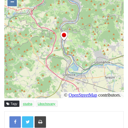
Kašna na náměstí T. G. Masaryka ve
Frýdlantu
Kašna u sochy svatého Jakuba della Marca
u kláštera v Hejnicích
Fontána na náměstí E. Beneše v Milevsku
Kašna na Masarykově náměstí v Polici nad
Metují
Kašna v Sadech Československé armády v
Teplicích před budovou Kamenných lázní
Pamětní kašna přírodních léčivých zdrojů v
parku u Hadích lázní v Teplicích
Fontána u Městského úřadu v Tanvaldu
Tagy
studna
Libochovany
Fontána před zámkem Nový Berštejn
Kašna na křižovatce v Cítolibech
Tisknout
Kašna na návsi ve Strupčicích