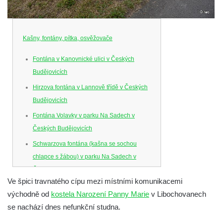
Kašny, fontány, pítka, osvěžovače
Fontána v Kanovnické ulici v Českých
Budějovicích
Hirzova fontána v Lannově třídě v Českých
Budějovicích
Fontána Volavky v parku Na Sadech v
Českých Budějovicích
Schwarzova fontána (kašna se sochou
chlapce s žábou) v parku Na Sadech v
Českých Budějovicích
Ve špici travnatého cípu mezi místními komunikacemi
Kašna v parku Na Sadech u Pražské třídy v
východně od
kostela Narození Panny Marie
v Libochovanech
Českých Budějovicích
se nachází dnes nefunkční studna.
Samsonova kašna na náměstí Přemysla