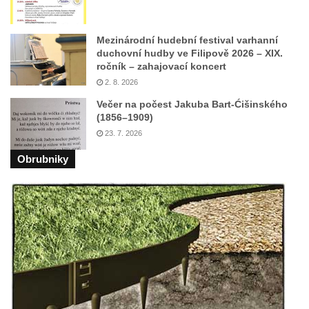
Fontána v atriu magistrátu v Ústí nad
Labem
Mezinárodní hudební festival varhanní
duchovní hudby ve Filipově 2026 – XIX.
Kašna Gänsediebbrunnen v ulici Weiße
ročník – zahajovací koncert
Gasse v Drážďanech
2. 8. 2026
Mozartova fontána v Blüherově parku
Večer na počest Jakuba Bart-Ćišinského
(1856–1909)
Kašna před budovou sýpky v zámeckém
23. 7. 2026
areálu v Liběchově
Obrubniky
Kašna u obecního úřadu v Jetřichovicích
Kašna v parku v Horním Podluží
Kašna Hynie na kruhovém objezdu u
náměstí Svobody v Teplicích
Fontána v parku na Mírovém náměstí v
Teplicích
Kašna Glaverbel v ulici Alejní u zámecké
zahrady v Teplicích