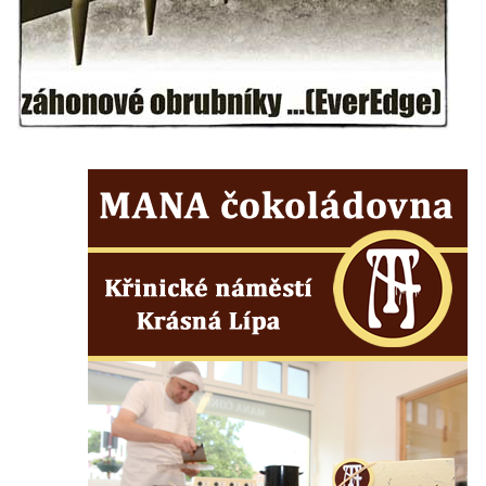
Kamenná nádrž na vodu na hřbitově v
Zabrušanech
Kašna v zámecké zahradě v Duchcově
Kamenná nádrž na vodu II. na hřbitově ve
Šluknově
Kamenná nádrž na vodu I. na hřbitově ve
Šluknově
Kamenná nádrž na vodu II. na hřbitově ve
Chřibské
Kamenná nádrž na vodu I. na hřbitově ve
Chřibské
Kašna Tritonů na náměstí Republiky v
Olomouci
Studna s kovanou mříží na Velkém náměstí
v Hradci Králové
Kašna se sousoším Vinobraní na náměstí