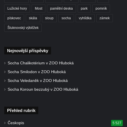
svatého Václava v Budyni nad Ohří
Lužické hory
Most
pamětní deska
park
pomník
Kašna na Říhovo náměstí v Budyni nad
Ohří
pískovec
skála
sloup
socha
vyhlídka
zámek
Kašna v lázeňském parku u ulice Lázeňská
Šluknovský výběžek
ve Mšeném-lázně
Kašna před pavilonem Říp v lázeňském
parku ve Mšeném-lázně
Nejnovější příspěvky
Jezírko s vodotryskem v Zámeckém parku v
Socha Chalikotérium v ZOO Hluboká
Litvínově
Socha Smilodon v ZOO Hluboká
Kašna na Masarykově náměstí v Litvínově
Socha Veledaněk v ZOO Hluboká
Kašna „Hlavy“ před Magistrátem v Teplicích
Socha Koroun bezzubý v ZOO Hluboká
Kašna na náměstí Tomáše Garrigue
Masaryka ve Vejprtech
Fontána před kolonádou Rudolfova a
Přehled rubrik
Karolinina pramene v Mariánských Lázních
Českopis
5 527
Zpívající fontána v Mariánských Lázních