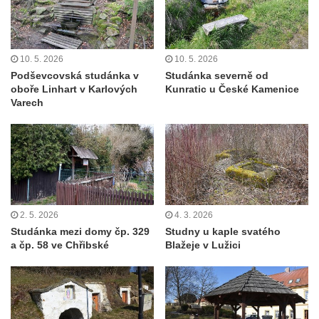
Jupiterova kašna na Dolním náměstí v
Olomouci
Kašna na Masarykově náměstí ve Vyškově
10. 5. 2026
10. 5. 2026
Zpívající fontána na Masarykově náměstí v
Podševcovská studánka v
Studánka severně od
oboře Linhart v Karlových
Kunratic u České Kamenice
Hodoníně
Varech
Kašna Ptačí napajedlo na Lázeňském
náměstí v Teplicích
Kašna v parku na Lázeňském náměstí u
lázeňského domu Beethoven v Teplicích
Fontána Pampeliška v parku u Císařských
lázní v Teplicích
2. 5. 2026
4. 3. 2026
Studánka mezi domy čp. 329
Studny u kaple svatého
Kašna na Laubeho náměstí u Císařských
a čp. 58 ve Chřibské
Blažeje v Lužici
lázní v Teplicích
Porcelánová kašna na křižovatce u
Krušnohorského divadla v Teplicích
Porcelánová fontána v areálu Českého