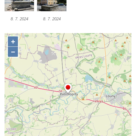
Studna u kostela Narození Panny Marie v
Libochovanech
8. 7. 2024
8. 7. 2024
Kašna na náměstí Tomáše Garrigue
Masaryka v České Lípě
Kašna na Mírovém náměstí v Postoloprtech
Bývalá kašna u křižovatky v Mostecké ulici
před domem čp. 2150 v Litvínově
Kamenná nádrž na vodu před kostelem
svatých Šimona a Judy v Lipové u Šluknova
Kašna na náměstí ve Chřibské
Kašna v bývalém parku ve Sládkově ulici u
Domova seniorů v České Kamenici
Fontána u podchodu na konci promenády u
hlavního nádraží v Ústí nad Labem
Fontána se slunečními hodinami na
Lidickém náměstí v Ústí nad Labem