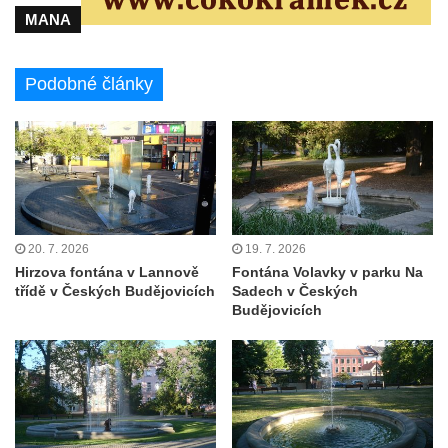
MANA
porcelánu v Dubí
Kašna v parku před kostelem
Neposkvrněného početí Panny Marie v
Podobné články
Dubí
Kašna na nádvoří Tereziných lázní v Dubí
Kašna u Nerudovy studánky v Běhánkách
Vodní kaskáda pod schodištěm u jižní
terasní zdí v zámeckém parku v
20. 7. 2026
19. 7. 2026
Libochovicích
Hirzova fontána v Lannově
Fontána Volavky v parku Na
Kašna pod jižní terasní zdí v zámeckém
třídě v Českých Budějovicích
Sadech v Českých
parku v Libochovicích
Budějovicích
Kašna v zámeckém parku v Libochovicích
Kašna na severním nádvoří zámku v
Libochovicích
Kašna na Mírovém náměstí u kostela