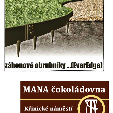
Míru v Mělníku
Kašna Rusalka ve Smetanových sadech v
Plzni
Fontána se sochou Matka s dítětem v
Kopeckého sadech v Plzni
Kašna Pocta baroku na náměstí T. G. M. v
Dobřanech
Kašna na náměstí Svobody ve Vodňanech
Kašna na Mírovém náměstí v Netolicích
Krakonošova kašna na Krakonošově
náměstí v Trutnově
Kašna Hygie na budově radnice na Horním
náměstí v Olomouci
Herkulova kašna na Horním náměstí v
Olomouci