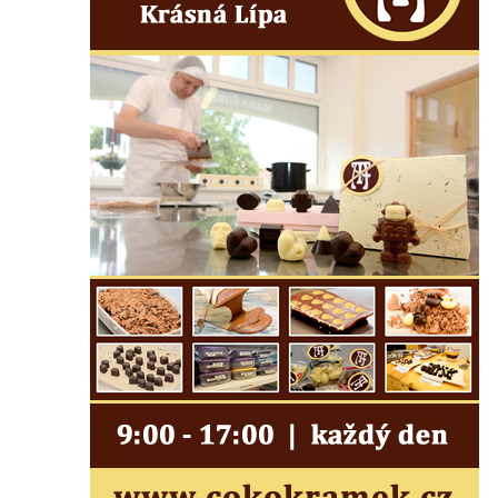
Jupiterova kašna na Dolním náměstí v
Olomouci
Kašna na Masarykově náměstí ve Vyškově
Zpívající fontána na Masarykově náměstí v
Hodoníně
Kašna Ptačí napajedlo na Lázeňském
náměstí v Teplicích
Kašna v parku na Lázeňském náměstí u
lázeňského domu Beethoven v Teplicích
Fontána Pampeliška v parku u Císařských
lázní v Teplicích
Kašna na Laubeho náměstí u Císařských
lázní v Teplicích
Porcelánová kašna na křižovatce u
Krušnohorského divadla v Teplicích
Porcelánová fontána v areálu Českého