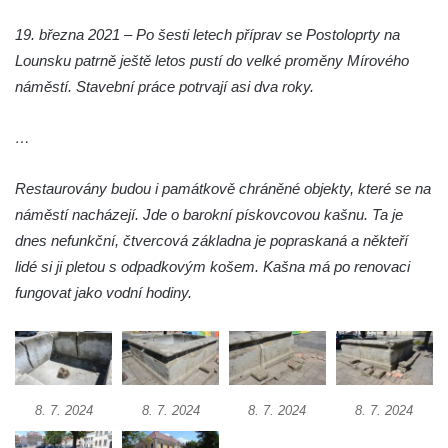
Kašna na náměstí T. G. Masaryka ve
19. března 2021 – Po šesti letech příprav se Postoloprty na
Frýdlantu
Lounsku patrně ještě letos pustí do velké proměny Mírového
Kašna u sochy svatého Jakuba della Marca
náměstí. Stavební práce potrvají asi dva roky.
u kláštera v Hejnicích
…
Fontána na náměstí E. Beneše v Milevsku
Kašna na Masarykově náměstí v Polici nad
Restaurovány budou i památkově chráněné objekty, které se na
Metují
náměstí nacházejí. Jde o barokní pískovcovou kašnu. Ta je
Kašna v Sadech Československé armády v
dnes nefunkční, čtvercová základna je popraskaná a někteří
Teplicích před budovou Kamenných lázní
lidé si ji pletou s odpadkovým košem. Kašna má po renovaci
Pamětní kašna přírodních léčivých zdrojů v
fungovat jako vodní hodiny.
parku u Hadích lázní v Teplicích
Fontána u Městského úřadu v Tanvaldu
Fontána před zámkem Nový Berštejn
Kašna na křižovatce v Cítolibech
8. 7. 2024
8. 7. 2024
8. 7. 2024
8. 7. 2024
Kašna na návsi ve Strupčicích