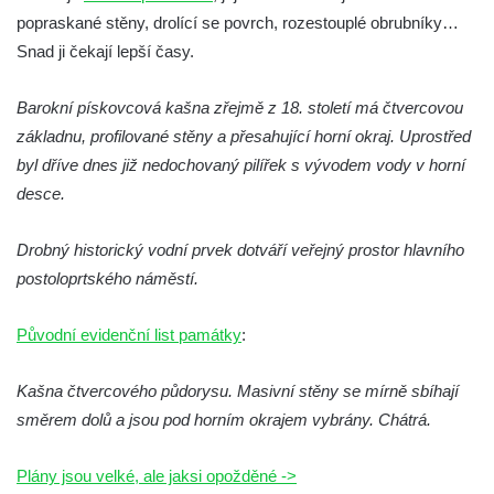
Otakara II. v Českých Budějovicích
popraskané stěny, drolící se povrch, rozestouplé obrubníky…
Kašna na náměstí J. V. Kamarýta ve
Snad ji čekají lepší časy.
Velešíně
Barokní pískovcová kašna zřejmě z 18. století má čtvercovou
Kašna na nádvoří za vstupem v ZOO
základnu, profilované stěny a přesahující horní okraj. Uprostřed
Leipzig
byl dříve dnes již nedochovaný pilířek s vývodem vody v horní
Kašna se sousoším medvíďat v ZOO
desce.
Leipzig
Kamenná kašna na styku tří CHKO v České
Drobný historický vodní prvek dotváří veřejný prostor hlavního
Kamenici
postoloprtského náměstí.
Věžová studna na náměstí Míru v Bochově
Kašna na náměstí Míru v Bochově
Původní evidenční list památky
:
Kašna na čestném dvoře zámku v
Kašna čtvercového půdorysu. Masivní stěny se mírně sbíhají
Duchcově
směrem dolů a jsou pod horním okrajem vybrány. Chátrá.
Kašna s reliéfem v Knížecí zahradě v
Duchcově
Plány jsou velké, ale jaksi opožděné ->
Kašna na náměstí Republiky v Duchcově