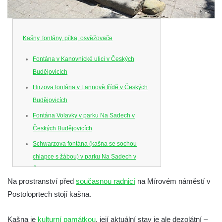
Kašny, fontány, pítka, osvěžovače
Fontána v Kanovnické ulici v Českých
Budějovicích
Hirzova fontána v Lannově třídě v Českých
Budějovicích
Fontána Volavky v parku Na Sadech v
Českých Budějovicích
Schwarzova fontána (kašna se sochou
chlapce s žábou) v parku Na Sadech v
Českých Budějovicích
Na prostranství před
současnou radnicí
na Mírovém náměstí v
Kašna v parku Na Sadech u Pražské třídy v
Postoloprtech stojí kašna.
Českých Budějovicích
Samsonova kašna na náměstí Přemysla
Kašna je
kulturní památkou
, její aktuální stav je ale dezolátní –