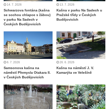
svatého Václava v Budyni nad Ohří
14. 7. 2026
13. 7. 2026
Kašna na Říhovo náměstí v Budyni nad
Schwarzova fontána (kašna
Kašna v parku Na Sadech u
Ohří
se sochou chlapce s žábou)
Pražské třídy v Českých
v parku Na Sadech v
Budějovicích
Kašna v lázeňském parku u ulice Lázeňská
Českých Budějovicích
ve Mšeném-lázně
Kašna před pavilonem Říp v lázeňském
parku ve Mšeném-lázně
Jezírko s vodotryskem v Zámeckém parku v
Litvínově
6. 7. 2026
26. 6. 2026
Kašna na Masarykově náměstí v Litvínově
Samsonova kašna na
Kašna na náměstí J. V.
Kašna „Hlavy“ před Magistrátem v Teplicích
náměstí Přemysla Otakara II.
Kamarýta ve Velešíně
v Českých Budějovicích
Kašna na náměstí Tomáše Garrigue
Masaryka ve Vejprtech
Fontána před kolonádou Rudolfova a
Karolinina pramene v Mariánských Lázních
Zpívající fontána v Mariánských Lázních