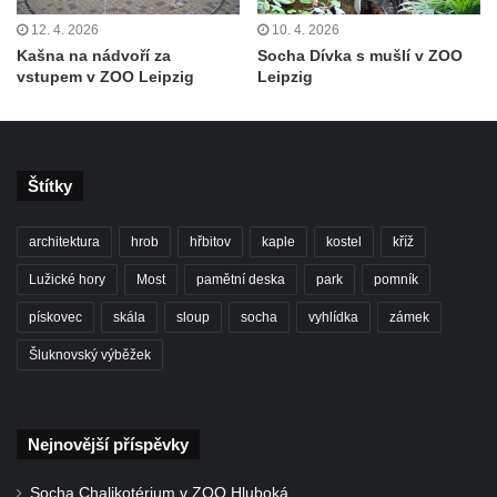
Vodotrysk Vodník v jezírku u promenády
12. 4. 2026
10. 4. 2026
města Bad Homburgu v Mariánských
Kašna na nádvoří za
Socha Dívka s mušlí v ZOO
vstupem v ZOO Leipzig
Leipzig
Lázních
Kašna v parku lázní Evženie v Klášterci nad
Ohří
Kašna na náměstí Míru ve Šluknově
Štítky
Kašna na Palackého náměstí v Kralupech
nad Vltavou
architektura
hrob
hřbitov
kaple
kostel
kříž
Kašna se sochou Voda u Palackého ulice v
Lužické hory
Most
pamětní deska
park
pomník
Chomutově
pískovec
skála
sloup
socha
vyhlídka
zámek
Kašna v parku před Základní školou
Šluknovský výběžek
akademika Heyrovského v Chomutově
Kašna na domě Stallburg v Kyselce
Fontána poblíž kruhového objezdu v České
Nejnovější příspěvky
Kamenici
Socha Chalikotérium v ZOO Hluboká