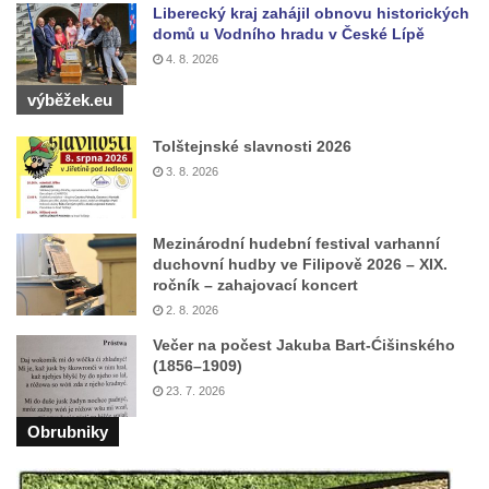
Liberecký kraj zahájil obnovu historických
Kamenná nádrž na vodu na hřbitově v
domů u Vodního hradu v České Lípě
Zabrušanech
4. 8. 2026
Kašna v zámecké zahradě v Duchcově
výběžek.eu
Kamenná nádrž na vodu II. na hřbitově ve
Šluknově
Tolštejnské slavnosti 2026
3. 8. 2026
Kamenná nádrž na vodu I. na hřbitově ve
Šluknově
Kamenná nádrž na vodu II. na hřbitově ve
Mezinárodní hudební festival varhanní
duchovní hudby ve Filipově 2026 – XIX.
Chřibské
ročník – zahajovací koncert
Kamenná nádrž na vodu I. na hřbitově ve
2. 8. 2026
Chřibské
Večer na počest Jakuba Bart-Ćišinského
Kašna Tritonů na náměstí Republiky v
(1856–1909)
23. 7. 2026
Olomouci
Studna s kovanou mříží na Velkém náměstí
Obrubniky
v Hradci Králové
Kašna se sousoším Vinobraní na náměstí