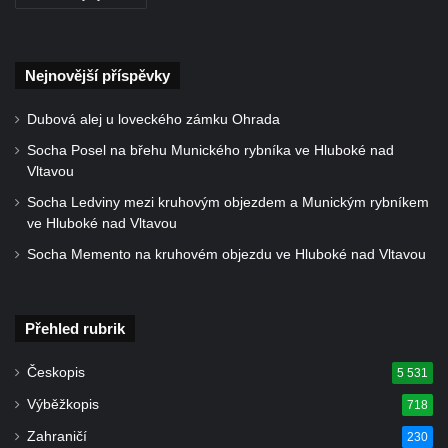
města Bad Homburgu v Mariánských
Lázních
Kašna v parku lázní Evženie v Klášterci nad
Nejnovější příspěvky
Ohří
Dubová alej u loveckého zámku Ohrada
Kašna na náměstí Míru ve Šluknově
Socha Posel na břehu Munického rybníka ve Hluboké nad
Kašna na Palackého náměstí v Kralupech
Vltavou
nad Vltavou
Socha Ledviny mezi kruhovým objezdem a Munickým rybníkem
Kašna se sochou Voda u Palackého ulice v
ve Hluboké nad Vltavou
Chomutově
Socha Memento na kruhovém objezdu ve Hluboké nad Vltavou
Kašna v parku před Základní školou
akademika Heyrovského v Chomutově
Kašna na domě Stallburg v Kyselce
Přehled rubrik
Fontána poblíž kruhového objezdu v České
Českopis
5 531
Kamenici
Výběžkopis
718
Kašna pramene Žába v Kamenickém
Zahraničí
230
Šenově