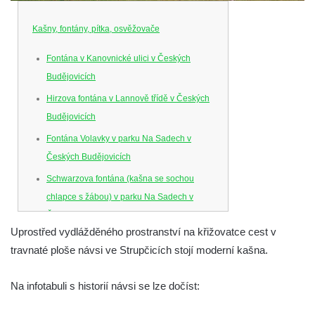
Kašny, fontány, pítka, osvěžovače
Fontána v Kanovnické ulici v Českých
Budějovicích
Hirzova fontána v Lannově třídě v Českých
Budějovicích
Fontána Volavky v parku Na Sadech v
Českých Budějovicích
Schwarzova fontána (kašna se sochou
chlapce s žábou) v parku Na Sadech v
Českých Budějovicích
Uprostřed vydlážděného prostranství na křižovatce cest v
Kašna v parku Na Sadech u Pražské třídy v
travnaté ploše návsi ve Strupčicích stojí moderní kašna.
Českých Budějovicích
Samsonova kašna na náměstí Přemysla
Na infotabuli s historií návsi se lze dočíst:
Otakara II. v Českých Budějovicích