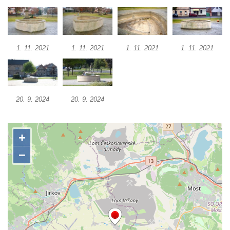
Frýdlantu
Kašna u sochy svatého Jakuba della Marca
u kláštera v Hejnicích
1. 11. 2021
1. 11. 2021
1. 11. 2021
1. 11. 2021
Fontána na náměstí E. Beneše v Milevsku
Kašna na Masarykově náměstí v Polici nad
Metují
Kašna v Sadech Československé armády v
20. 9. 2024
20. 9. 2024
Teplicích před budovou Kamenných lázní
Pamětní kašna přírodních léčivých zdrojů v
parku u Hadích lázní v Teplicích
Fontána u Městského úřadu v Tanvaldu
Fontána před zámkem Nový Berštejn
Kašna na křižovatce v Cítolibech
Kašna na návsi ve Strupčicích
Studna u kostela Narození Panny Marie v