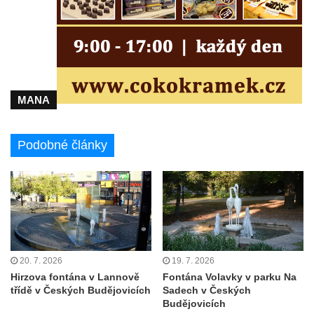
Olomouci
Kašna na Masarykově náměstí ve Vyškově
Zpívající fontána na Masarykově náměstí v
Hodoníně
Kašna Ptačí napajedlo na Lázeňském
MANA
náměstí v Teplicích
Kašna v parku na Lázeňském náměstí u
Podobné články
lázeňského domu Beethoven v Teplicích
Fontána Pampeliška v parku u Císařských
lázní v Teplicích
Kašna na Laubeho náměstí u Císařských
lázní v Teplicích
Porcelánová kašna na křižovatce u
20. 7. 2026
19. 7. 2026
Krušnohorského divadla v Teplicích
Hirzova fontána v Lannově
Fontána Volavky v parku Na
Porcelánová fontána v areálu Českého
třídě v Českých Budějovicích
Sadech v Českých
Budějovicích
porcelánu v Dubí