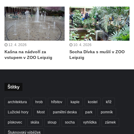
Ohří
Kašna v lázeňském parku u ulice Lázeňská
ve Mšeném-lázně
Kašna před pavilonem Říp v lázeňském
parku ve Mšeném-lázně
12. 4. 2026
10. 4. 2026
Jezírko s vodotryskem v Zámeckém parku v
Kašna na nádvoří za
Socha Dívka s mušlí v ZOO
vstupem v ZOO Leipzig
Leipzig
Litvínově
Kašna na Masarykově náměstí v Litvínově
Kašna „Hlavy“ před Magistrátem v Teplicích
Kašna na náměstí Tomáše Garrigue
Štítky
Masaryka ve Vejprtech
architektura
hrob
hřbitov
kaple
kostel
kříž
Fontána před kolonádou Rudolfova a
Karolinina pramene v Mariánských Lázních
Lužické hory
Most
pamětní deska
park
pomník
Zpívající fontána v Mariánských Lázních
pískovec
skála
sloup
socha
vyhlídka
zámek
Vodotrysk Vodník v jezírku u promenády
Šluknovský výběžek