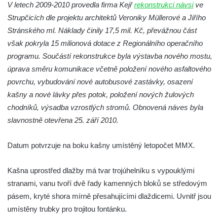
Kašna na náměstí J. V. Kamarýta ve
V letech 2009-2010 provedla firma Kejř
rekonstrukci návsi
ve
Velešíně
Strupčicích dle projektu architektů Veroniky Müllerové a Jiřího
Stránského ml. Náklady činily 17,5 mil. Kč, převážnou část
Kašna na nádvoří za vstupem v ZOO
však pokryla 15 milionová dotace z Regionálního operačního
Leipzig
programu. Součástí rekonstrukce byla výstavba nového mostu,
Kašna se sousoším medvíďat v ZOO
úprava směru komunikace včetně položení nového asfaltového
Leipzig
povrchu, vybudování nové autobusové zastávky, osazení
Kamenná kašna na styku tří CHKO v České
kašny a nové lávky přes potok, položení nových žulových
Kamenici
chodníků, výsadba vzrostlých stromů. Obnovená náves byla
Věžová studna na náměstí Míru v Bochově
slavnostně otevřena 25. září 2010.
Kašna na náměstí Míru v Bochově
Datum potvrzuje na boku kašny umístěný letopočet MMX.
Kašna na čestném dvoře zámku v
Duchcově
Kašna uprostřed dlažby má tvar trojúhelníku s vypouklými
Kašna s reliéfem v Knížecí zahradě v
stranami, vanu tvoří dvě řady kamenných bloků se středovým
Duchcově
pásem, kryté shora mírně přesahujícími dlaždicemi. Uvnitř jsou
Kašna na náměstí Republiky v Duchcově
umístěny trubky pro trojitou fontánku.
Kašna na náměstí T. G. Masaryka ve