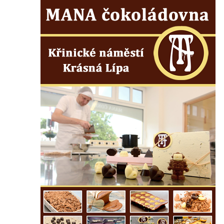
Kašna Rusalka ve Smetanových sadech v
Plzni
Fontána se sochou Matka s dítětem v
Kopeckého sadech v Plzni
Kašna Pocta baroku na náměstí T. G. M. v
Dobřanech
Kašna na náměstí Svobody ve Vodňanech
Kašna na Mírovém náměstí v Netolicích
Krakonošova kašna na Krakonošově
náměstí v Trutnově
Kašna Hygie na budově radnice na Horním
náměstí v Olomouci
Herkulova kašna na Horním náměstí v
Olomouci
Jupiterova kašna na Dolním náměstí v