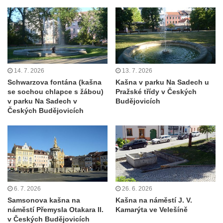
Kašna v parku před kostelem
Neposkvrněného početí Panny Marie v
Dubí
Kašna na nádvoří Tereziných lázní v Dubí
Kašna u Nerudovy studánky v Běhánkách
14. 7. 2026
13. 7. 2026
Vodní kaskáda pod schodištěm u jižní
Schwarzova fontána (kašna
Kašna v parku Na Sadech u
se sochou chlapce s žábou)
Pražské třídy v Českých
terasní zdí v zámeckém parku v
v parku Na Sadech v
Budějovicích
Libochovicích
Českých Budějovicích
Kašna pod jižní terasní zdí v zámeckém
parku v Libochovicích
Kašna v zámeckém parku v Libochovicích
Kašna na severním nádvoří zámku v
Libochovicích
6. 7. 2026
26. 6. 2026
Kašna na Mírovém náměstí u kostela
Samsonova kašna na
Kašna na náměstí J. V.
svatého Václava v Budyni nad Ohří
náměstí Přemysla Otakara II.
Kamarýta ve Velešíně
v Českých Budějovicích
Kašna na Říhovo náměstí v Budyni nad