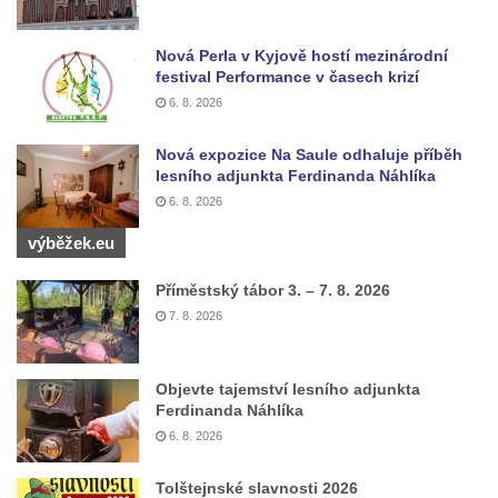
Labem
Nová Perla v Kyjově hostí mezinárodní
Kašna Gänsediebbrunnen v ulici Weiße
festival Performance v časech krizí
Gasse v Drážďanech
6. 8. 2026
Mozartova fontána v Blüherově parku
Nová expozice Na Saule odhaluje příběh
Kašna před budovou sýpky v zámeckém
lesního adjunkta Ferdinanda Náhlíka
areálu v Liběchově
6. 8. 2026
Kašna u obecního úřadu v Jetřichovicích
výběžek.eu
Kašna v parku v Horním Podluží
Kašna Hynie na kruhovém objezdu u
Příměstský tábor 3. – 7. 8. 2026
náměstí Svobody v Teplicích
7. 8. 2026
Fontána v parku na Mírovém náměstí v
Teplicích
Objevte tajemství lesního adjunkta
Ferdinanda Náhlíka
Kašna Glaverbel v ulici Alejní u zámecké
6. 8. 2026
zahrady v Teplicích
Kamenná nádrž na vodu na hřbitově v
Tolštejnské slavnosti 2026