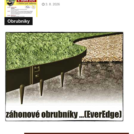
Zabrušanech
3. 8. 2026
Kašna v zámecké zahradě v Duchcově
Obrubniky
Kamenná nádrž na vodu II. na hřbitově ve
Šluknově
Kamenná nádrž na vodu I. na hřbitově ve
Šluknově
Kamenná nádrž na vodu II. na hřbitově ve
Chřibské
Kamenná nádrž na vodu I. na hřbitově ve
Chřibské
Kašna Tritonů na náměstí Republiky v
Olomouci
Studna s kovanou mříží na Velkém náměstí
v Hradci Králové
Kašna se sousoším Vinobraní na náměstí
Míru v Mělníku