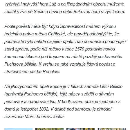
Obří hlava v Kyjovském údolí
vyčnívá i nejvyšší hora Luž a na jihozápadním obzoru můžeme
spatřit výrazné Sedlo u Levína nebo Bukovou horu s vysílačem.
Zaniklý pískovcový lom pod Jedlovou
Panenská skála v údolí Samoty u
Podle pověstí měla být kdysi Spravedlnost místem výkonu
Radvance
hrdelního práva města Chřibské, ale pravděpodobnější je, že
Skála Hrbolec (Piklštejn) u Rybniště
popraviště bylo někde na jejím úpatí. Tuto domněnku podporuje i
Skalní brána u Milštejna
stará zpráva, podle níž město v roce 1579 postavilo novou
Boreč
kamennou šibenici pod kopcem na místě později postaveného
Fuchsova bělidla. K vrchu se také vztahuje lidová pověst o
Raná
strašidelném duchu Rohálovi.
Lenešický Chlum
Luž
Na jihovýchodním úpatí kopce je v lukách samota Liščí Bělidlo
Jeskyně Wildbrethöhle
(správněji Fuchsovo bělidlo), jejíž název svědčí o dávném
Kleiner Zschirnstein
pěstování a zpracování lnu. V břidlicovém obložení jednoho z
domů je letopočet 1802. V dolině pod samotou je přírodní
Jeskyně na Slánské hoře ve Slaném
rezervace Marschnerova louka.
Čertovo kopyto u Jezdecké cesty nad
Tuhnicemi v Karlových Varech