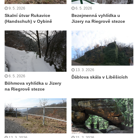
Střední vrch
9. 5. 2026
6. 5. 2026
Sedlecký Špičák
Skalní útvar Rukavice
Bezejmenná vyhlídka u
(Handschuh) v Oybině
Jizery na Riegrově stezce
Poslední masiv
Vyhlídka Kohoutí vrch
Vyhlídka Šroubený
Čertova zeď (+ Malá Čertova zeď a Rasova
rokle)
Popova skála
13. 3. 2026
6. 5. 2026
Ďáblova skála v Liběšicích
Nonnenfelsen (Zittauer Gebirge)
Böhmova vyhlídka u Jizery
Carolafelsen (Zittauer Gebirge)
na Riegrově stezce
Große und Kleine Orgel
Kaiserkrone
Zirkelstein
Jeskyně Na Pozici
Skalní věž Ropucha
12. 3. 2026
21. 2. 2026