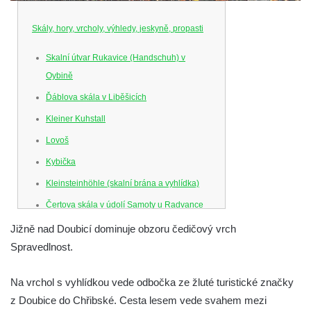
Skály, hory, vrcholy, výhledy, jeskyně, propasti
Skalní útvar Rukavice (Handschuh) v
Oybině
Ďáblova skála v Liběšicích
Kleiner Kuhstall
Lovoš
Kybička
Kleinsteinhöhle (skalní brána a vyhlídka)
Čertova skála v údolí Samoty u Radvance
Skalní branka pod rozhlednou Čáp v
Jižně nad Doubicí dominuje obzoru čedičový vrch
Teplických skalách
Spravedlnost.
Schodiště pod rozhlednou Čáp v Teplických
Na vrchol s vyhlídkou vede odbočka ze žluté turistické značky
skalách
z Doubice do Chřibské. Cesta lesem vede svahem mezi
Vyhlídka Lokomotiva v Teplických skalách