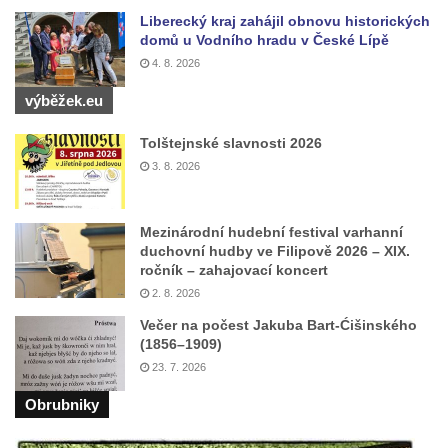
Jeskyně Matěje Krocínovského v
Liberecký kraj zahájil obnovu historických
Besedických skalách
domů u Vodního hradu v České Lípě
4. 8. 2026
Husníkova vyhlídka (Besedické skály)
výběžek.eu
Hořákova vyhlídka (Besedické skály)
Masarykova vyhlídka (Besedické skály)
Tolštejnské slavnosti 2026
Vyhlídka Sokol (Besedické skály)
3. 8. 2026
Lafitova vyhlídka pod Křížovou horou
Vyhlídka pod Křížovou horou u Pohořan
Mezinárodní hudební festival varhanní
duchovní hudby ve Filipově 2026 – XIX.
Hraběcí vyhlídka u Rabštejna nad Střelou
ročník – zahajovací koncert
Bořeň
2. 8. 2026
Vyhlídka na Chřibském (Kamzičím) vrchu
Večer na počest Jakuba Bart-Ćišinského
(1856–1909)
Kamenická vyhlídka
23. 7. 2026
Vyhlídka jihovýchodně od Manušic u
Obrubniky
cyklostezky Varhany
Vyhlídka nad jezírkem v Srbské Kamenici