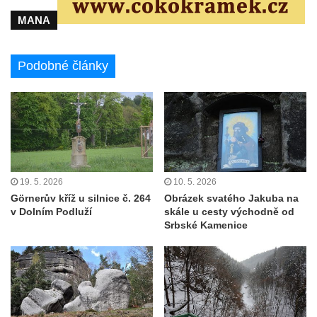
Vyhlídky na Hradci u Liběšic
MANA
Vyhlídka Havran (Rynoltice – Polesí)
Vyhlídka Vana (Sloup v Čechách)
Podobné články
Vyhlídka Samuelova sluj (Sloup v Čechách)
Samuelova jeskyně (Sloup v Čechách)
Vyhlídka Lipka u Horního Prysku
Jeskyně Lipka (Horní Prysk)
Vyhlídka na Meixnerově stezce v Horním
Prysku
19. 5. 2026
10. 5. 2026
Písková vyhlídka
Görnerův kříž u silnice č. 264
Obrázek svatého Jakuba na
v Dolním Podluží
skále u cesty východně od
Spravedlnost
Srbské Kamenice
Úzké schody
Herdstein
Vyhlídka Pustý zámek
Pustý zámek