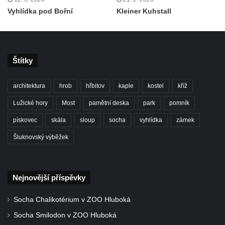
Vyhlídka pod Bořní
Kleiner Kuhstall
Vyhlídka Jelení skok u Nového Boru
Vyhlídka Havraní skály
Vyhlídka na Vysokém vrchu
Jeskyně Kameníkova jizba (Panenská
Štítky
jeskyně)
architektura
hrob
hřbitov
kaple
kostel
kříž
Konojedské bochníky
Lužické hory
Most
pamětní deska
park
pomník
Vyhlídka u Šenovské jehly (Kamenický
Šenov)
pískovec
skála
sloup
socha
vyhlídka
zámek
Rudolfův kámen
Šluknovský výběžek
Lom Klučky
Čedičové varhany u Hlinek
Nejnovější příspěvky
Vyhlídka Jehla u České Kamenice
Skalní město Tiské stěny
Socha Chalikotérium v ZOO Hluboká
Vyhlídka u Wachbergu (Berggaststätte
Socha Smilodon v ZOO Hluboká
Wachbergbaude)