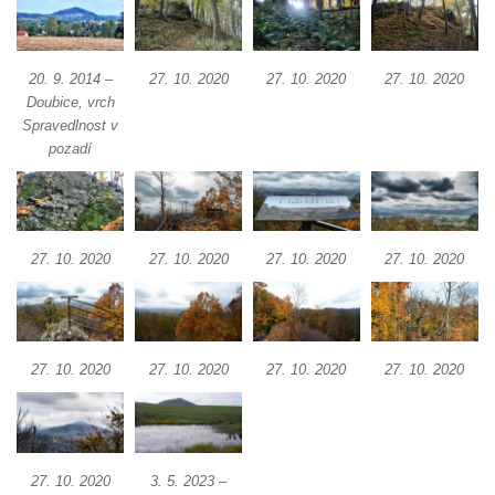
Vyhlídka Muchomůrka na Hostibejku v
Kralupech nad Vltavou
20. 9. 2014 –
27. 10. 2020
27. 10. 2020
27. 10. 2020
Vyhlídkový altán na Hostibejku v Kralupech
Doubice, vrch
nad Vltavou
Spravedlnost v
Vyhlídka Na Zámečku nad Vysokou Lípou
pozadí
Vyhlídka Švýcárna nad Drnovcem u
Cvikova
Socha rytíře u vyhlídky Libverdských
27. 10. 2020
27. 10. 2020
27. 10. 2020
27. 10. 2020
pramenů v Lázních Libverda
Vyhlídka Libverdských pramenů v Lázních
Libverda
Vyhlídka Pekelské sázky před osadou
27. 10. 2020
27. 10. 2020
27. 10. 2020
27. 10. 2020
Přebytek u Lázní Libverda
Vyhlídka Hejnické Madony u hřbitova v
Lázních Libverda
27. 10. 2020
3. 5. 2023 –
Vyhlídka Dobrého ducha MUHU u Obřího