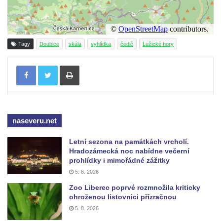
Vyhlídka ve Svojkovských skalách
Vyhlídka pod Tisovým vrchem u Svojkova
Tagy
Doubice
skála
vyhlídka
čedič
Lužické hory
Jeskyně Poustevna u Svojkova
Skalní okna Kolonáda u Svojkova
Tisknout
Slavíček
Jeskyně Staré časy u Svojkova
Hlídková jeskyně u Svojkova
naseveru.net
Klíč
Kamenná slunce u obce Staré
Letní sezona na památkách vrcholí.
Hradozámecká noc nabídne večerní
Sluj českých bratří a Symbolický hrob
prohlídky i mimořádné zážitky
českých bratří
5. 8. 2026
Besedická vyhlídka (na Vysoké skále)
Zoo Liberec poprvé rozmnožila kriticky
ohroženou listovnici přízračnou
Kinského vyhlídka (Besedické skály)
5. 8. 2026
Vyhlídka Kde domov můj (Besedické skály)