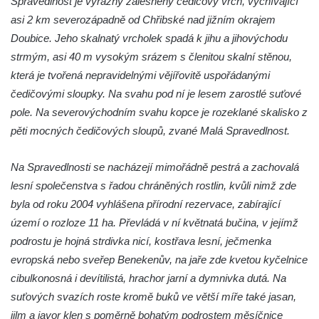
Spravedlnost je výrazný zalesněný čedičový vrch, vyčnívající
Hradiště Hrádek u Libochovan (vyhlídka)
asi 2 km severozápadně od Chřibské nad jižním okrajem
Doubice. Jeho skalnatý vrcholek spadá k jihu a jihovýchodu
Skalní okno na Grünes Riff v Oybině
strmým, asi 40 m vysokým srázem s členitou skalní stěnou,
Papststein (Saské Švýcarsko)
která je tvořená nepravidelnými vějířovitě uspořádanými
Jeskyně Kuhstall a hrad Neuer Wildenstein
čedičovými sloupky. Na svahu pod ní je lesem zarostlé suťové
(Saské Švýcarsko)
pole. Na severovýchodním svahu kopce je rozeklané skalisko z
Jeskyně Idagrotte (Saské Švýcarsko)
pěti mocných čedičových sloupů, zvané Malá Spravedlnost.
Skalní město Nebeská říše u Ostrova
Na Spravedlnosti se nacházejí mimořádně pestrá a zachovalá
Vyhlídka u symbolického horolezeckého
lesní společenstva s řadou chráněných rostlin, kvůli nimž zde
hřbitova ve skalách Nebeská říše u Ostrova
byla od roku 2004 vyhlášena přírodní rezervace, zabírající
Skalní věž Doga v Tiských stěnách
území o rozloze 11 ha. Převládá v ní květnatá bučina, v jejímž
Lavička Jiřího Kopeckého v Tiských
podrostu je hojná strdivka nicí, kostřava lesní, ječmenka
stěnách
evropská nebo sveřep Benekenův, na jaře zde kvetou kyčelnice
Tiské stěny
cibulkonosná i devítilistá, hrachor jarní a dymnivka dutá. Na
Ledová stěna u Sýrového potoka v
suťových svazích roste kromě buků ve větší míře také jasan,
Kyjovském údolí
jilm a javor klen s poměrně bohatým podrostem měsíčnice