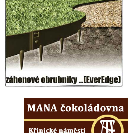
Vyhlídka Jaroslava Srby
Výšina královny Vilemíny
Doerellova vyhlídka u Dubice
Vyhlídka u kostela svaté Barbory v Dubici
Vyhlídka Václava Krčila
Vyhlídka Mlynářův kámen
Vyhlídky na Řípu (Mělnická, Roudnická,
Pražská)
Skalní brána Lesní kaple
Císařský výhled (Kvádrberk, Stoličná hora)
Vyhlídka Labská stráž
Růžová vyhlídka nad kaňonem Labe
Vyhlídky na trase Naučné stezky Větruše-
Vrkoč
Humboldtova vyhlídka u Větruše v Ústí nad