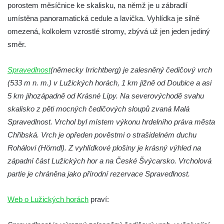
porostem měsíčnice ke skalisku, na němž je u zábradlí
Kamenná brána v Broumovských stěnách
umístěna panoramatická cedule a lavička. Vyhlídka je silně
Vyhlídka Koruna v Broumovských stěnách
omezená, kolkolem vzrostlé stromy, zbývá už jen jeden jediný
Vyhlídkové místo na cestě k vyhlídce
směr.
Koruna v Broumovských stěnách
Spravedlnost
(německy Irrichtberg) je zalesněný čedičový vrch
Skalní útvar Čertovo sedlo v Broumovských
(533 m n. m.) v Lužických horách, 1 km jižně od Doubice a asi
stěnách
5 km jihozápadně od Krásné Lípy. Na severovýchodě svahu
Kamenná ZOO – Skalní hřib
skalisko z pěti mocných čedičových sloupů zvaná Malá
Kamenná ZOO – Želva II.
Spravedlnost. Vrchol byl místem výkonu hrdelního práva města
Kamenná ZOO – Želva I.
Chřibská. Vrch je opředen pověstmi o strašidelném duchu
Kamenná ZOO – Velbloud
Rohálovi (Hörndl). Z vyhlídkové plošiny je krásný výhled na
západní část Lužických hor a na České Švýcarsko. Vrcholová
Kamenná ZOO – Kačenka
partie je chráněna jako přírodní rezervace Spravedlnost.
Vyhlídka Božanovský Špičák
Vyhlídka východně od Božanovského
Web o Lužických horách
praví:
Špičáku
Vyhlídka Tři kříže