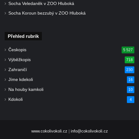
Socha Veledaněk v ZOO Hluboká
Kohlbornstein
Socha Koroun bezzubý v ZOO Hluboká
Großer Zschirnstein
Dutý kámen u Cvikova
Přehled rubrik
Vyhlídka na Dlouhém hřebeni
Pravčická brána
Českopis
5 527
Vyhlídka pod Velkým Pravčickým kuželem
Výběžkopis
718
na Gabrielině stezce
Zahraničí
230
Vyhlídka u Vlčí hory
Jíme kdekoli
16
Vyhlídka Töpfer u Oybina
Na houby kamkoli
10
Kleines Prebischtor (Malá Pravčická brána
Kdokoli
4
č. 2)
Herkulovy sloupy (Herkulessäule)
Vyhlídka Bielablick (Kaiser-Wilhelm-Feste)
Vyhlídka Volský kámen pod Hrazeným
www.cokolivokoli.cz
|
info@cokolivokoli.cz