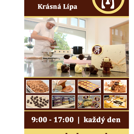
Labem
Čedičový lom pod Kamenickým kopcem u
Zákup
Janovické poustevny
Vyhlídky na Malé Bukové
Vyhlídka pod Velkou Bukovou
Vyhlídka na SWAMP u Máchova jezera
Vyhlídka na Křížovém vrchu u Rynartic
Vyhlídka v lukách pod Hrazeným
Vyhlídka Kaple u Brniště
Vyhlídka Borský vrch
Vyhlídka Borný
Malé varhany ve Šluknově
Vyhlídka Židovský vrch (Šluknov)