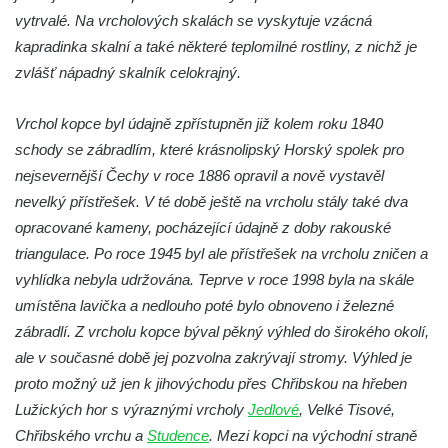
vytrvalé. Na vrcholových skalách se vyskytuje vzácná
Jeskyně víl v Kyjovském údolí
kapradinka skalní a také některé teplomilné rostliny, z nichž je
Jeskyně Vinný sklep v Kyjovském údolí
zvlášť nápadný skalník celokrajný.
Vyhlídka nad přírodní rezervací Slunečná
stráň u Naučné stezky Pod Vysokým Ostrým
Vrchol kopce byl údajně zpřístupněn již kolem roku 1840
Vyhlídka Miloslava Draxla na Naučné
schody se zábradlím, které krásnolipský Horský spolek pro
stezce Pod Vysokým Ostrým
nejsevernější Čechy v roce 1886 opravil a nově vystavěl
Vyhlídka nad Brnou na Naučné stezce Pod
nevelký přístřešek. V té době ještě na vrcholu stály také dva
Vysokým Ostrým
opracované kameny, pocházející údajně z doby rakouské
triangulace. Po roce 1945 byl ale přístřešek na vrcholu zničen a
Stožec (Schöber)
vyhlídka nebyla udržována. Teprve v roce 1998 byla na skále
Vyhlídka Liščí kazatelna (Fuchskanzel) u
umístěna lavička a nedlouho poté bylo obnoveno i železné
Lückendorfu
zábradlí. Z vrcholu kopce býval pěkný výhled do širokého okolí,
Vyhlídka Kočičí kameny východně od Lázní
ale v současné době jej pozvolna zakrývají stromy. Výhled je
Libverda
proto možný už jen k jihovýchodu přes Chřibskou na hřeben
Skála Semmelstein v Jetřichovických
Lužických hor s výraznými vrcholy
Jedlové
, Velké Tisové,
skalách
Chřibského vrchu a
Studence
. Mezi kopci na východní straně