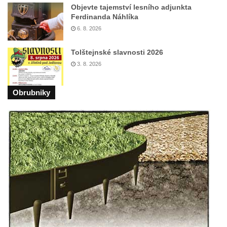
Lázních Libverda
Objevte tajemství lesního adjunkta
Ferdinanda Náhlíka
Vyhlídka Dobrého ducha MUHU u Obřího
6. 8. 2026
sudu v Lázních Libverda
Vyhlídka Hájníkova Kohouta východně od
Tolštejnské slavnosti 2026
Lázní Libverda
3. 8. 2026
Vyhlídka Ptačí kámen u Vysoké Lípy
Obrubniky
Slunečná brána
Schachtenstein
Kaňkov
Milešovka
Radobýl
Švarcvaldská skalní brána ve Skalním
divadle u Hamru na Jezeře
Bořeňská vyhlídka na Radovesické výsypce
Geopark VlnoKam u Brozan nad Ohří