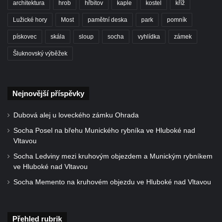
architektura
hrob
hřbitov
kaple
kostel
kříž
Vyhlídka Židovský vrch (Šluknov)
Lužické hory
Most
pamětní deska
park
pomník
Vyhlídky na Hradci u Liběšic
Vyhlídka Havran (Rynoltice – Polesí)
pískovec
skála
sloup
socha
vyhlídka
zámek
Vyhlídka Vana (Sloup v Čechách)
Šluknovský výběžek
Vyhlídka Samuelova sluj (Sloup v Čechách)
Samuelova jeskyně (Sloup v Čechách)
Nejnovější příspěvky
Vyhlídka Lipka u Horního Prysku
Jeskyně Lipka (Horní Prysk)
Dubová alej u loveckého zámku Ohrada
Vyhlídka na Meixnerově stezce v Horním
Socha Posel na břehu Munického rybníka ve Hluboké nad
Vltavou
Prysku
Socha Ledviny mezi kruhovým objezdem a Munickým rybníkem
Písková vyhlídka
ve Hluboké nad Vltavou
Spravedlnost
Socha Memento na kruhovém objezdu ve Hluboké nad Vltavou
Úzké schody
Herdstein
Přehled rubrik
Vyhlídka Pustý zámek