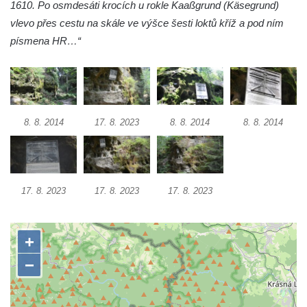
Ledová stěna u Sýrového potoka v
1610. Po osmdesáti krocích u rokle Kaaßgrund (Käsegrund)
Kyjovském údolí
vlevo přes cestu na skále ve výšce šesti loktů kříž a pod ním
písmena HR…“
Jeskyně víl v Kyjovském údolí
Jeskyně Vinný sklep v Kyjovském údolí
Vyhlídka nad přírodní rezervací Slunečná
stráň u Naučné stezky Pod Vysokým Ostrým
8. 8. 2014
17. 8. 2023
8. 8. 2014
8. 8. 2014
Vyhlídka Miloslava Draxla na Naučné
stezce Pod Vysokým Ostrým
Vyhlídka nad Brnou na Naučné stezce Pod
Vysokým Ostrým
17. 8. 2023
17. 8. 2023
17. 8. 2023
Stožec (Schöber)
Vyhlídka Liščí kazatelna (Fuchskanzel) u
Lückendorfu
Vyhlídka Kočičí kameny východně od Lázní
Libverda
Skála Semmelstein v Jetřichovických