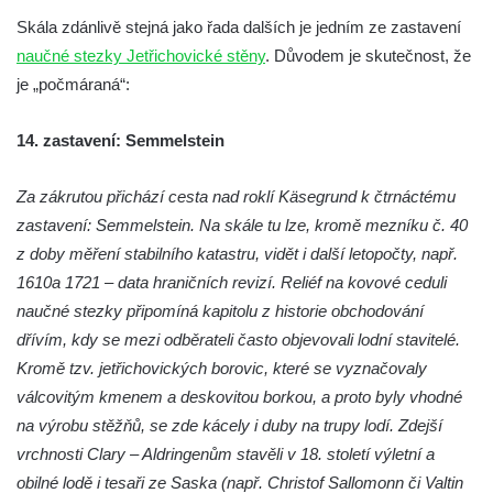
skalách
Skála zdánlivě stejná jako řada dalších je jedním ze zastavení
Vyhlídka Lokomotiva v Teplických skalách
naučné stezky Jetřichovické stěny
. Důvodem je skutečnost, že
Kamenná brána v Broumovských stěnách
je „počmáraná“:
Vyhlídka Koruna v Broumovských stěnách
Vyhlídkové místo na cestě k vyhlídce
14. zastavení: Semmelstein
Koruna v Broumovských stěnách
Za zákrutou přichází cesta nad roklí Käsegrund k čtrnáctému
Skalní útvar Čertovo sedlo v Broumovských
zastavení: Semmelstein. Na skále tu lze, kromě mezníku č. 40
stěnách
z doby měření stabilního katastru, vidět i další letopočty, např.
Kamenná ZOO – Skalní hřib
1610
a 1721 – data hraničních revizí. Reliéf na kovové ceduli
Kamenná ZOO – Želva II.
naučné stezky připomíná kapitolu z historie obchodování
Kamenná ZOO – Želva I.
dřívím, kdy se mezi odběrateli často objevovali lodní stavitelé.
Kamenná ZOO – Velbloud
Kromě tzv. jetřichovických borovic, které se vyznačovaly
válcovitým kmenem a deskovitou borkou, a proto byly vhodné
Kamenná ZOO – Kačenka
na výrobu stěžňů, se zde kácely i duby na trupy lodí. Zdejší
Vyhlídka Božanovský Špičák
vrchnosti Clary – Aldringenům stavěli v 18. století výletní a
Vyhlídka východně od Božanovského
obilné lodě i tesaři ze Saska (např. Christof Sallomonn či Valtin