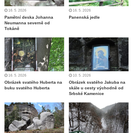
Vyhlídka nad jezírkem v Srbské Kamenici
16. 5. 2026
16. 5. 2026
Pamětní deska Johanna
Panenská jedle
Vyhlídka Jaroslava Srby
Neumanna severně od
Výšina královny Vilemíny
Tokáně
Doerellova vyhlídka u Dubice
Vyhlídka u kostela svaté Barbory v Dubici
Vyhlídka Václava Krčila
Vyhlídka Mlynářův kámen
Vyhlídky na Řípu (Mělnická, Roudnická,
16. 5. 2026
10. 5. 2026
Pražská)
Obrázek svatého Huberta na
Obrázek svatého Jakuba na
buku svatého Huberta
skále u cesty východně od
Skalní brána Lesní kaple
Srbské Kamenice
Císařský výhled (Kvádrberk, Stoličná hora)
Vyhlídka Labská stráž
Růžová vyhlídka nad kaňonem Labe
Vyhlídky na trase Naučné stezky Větruše-