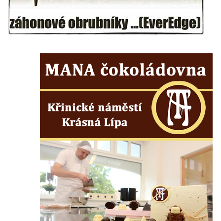
Jeskyně Pusté kostely u Svitavy
Skalní brána u Svojkova
Vyhlídka ve Svojkovských skalách
Vyhlídka pod Tisovým vrchem u Svojkova
Jeskyně Poustevna u Svojkova
Skalní okna Kolonáda u Svojkova
Slavíček
Jeskyně Staré časy u Svojkova
Hlídková jeskyně u Svojkova
Klíč
Kamenná slunce u obce Staré
Sluj českých bratří a Symbolický hrob
českých bratří
Besedická vyhlídka (na Vysoké skále)
Kinského vyhlídka (Besedické skály)