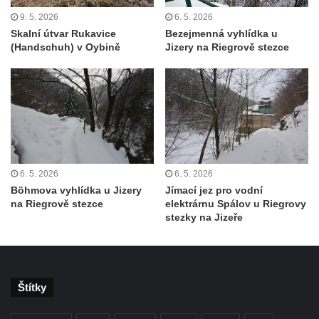
Vrkoč
9. 5. 2026
6. 5. 2026
Humboldtova vyhlídka u Větruše v Ústí nad
Skalní útvar Rukavice
Bezejmenná vyhlídka u
Labem
(Handschuh) v Oybině
Jizery na Riegrově stezce
Čedičový lom pod Kamenickým kopcem u
Zákup
Janovické poustevny
Vyhlídky na Malé Bukové
Vyhlídka pod Velkou Bukovou
Vyhlídka na SWAMP u Máchova jezera
6. 5. 2026
6. 5. 2026
Böhmova vyhlídka u Jizery
Jímací jez pro vodní
Vyhlídka na Křížovém vrchu u Rynartic
na Riegrově stezce
elektrárnu Spálov u Riegrovy
stezky na Jizeře
Vyhlídka v lukách pod Hrazeným
Vyhlídka Kaple u Brniště
Vyhlídka Borský vrch
Vyhlídka Borný
Štítky
Malé varhany ve Šluknově