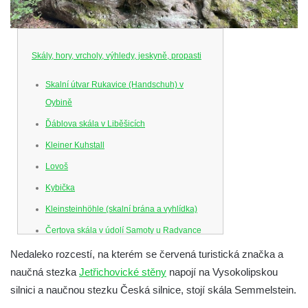
Skály, hory, vrcholy, výhledy, jeskyně, propasti
Skalní útvar Rukavice (Handschuh) v
Oybině
Ďáblova skála v Liběšicích
Kleiner Kuhstall
Lovoš
Kybička
Kleinsteinhöhle (skalní brána a vyhlídka)
Čertova skála v údolí Samoty u Radvance
Skalní branka pod rozhlednou Čáp v
Nedaleko rozcestí, na kterém se červená turistická značka a
Teplických skalách
naučná stezka
Jetřichovické stěny
napojí na Vysokolipskou
silnici a naučnou stezku Česká silnice, stojí skála Semmelstein.
Schodiště pod rozhlednou Čáp v Teplických