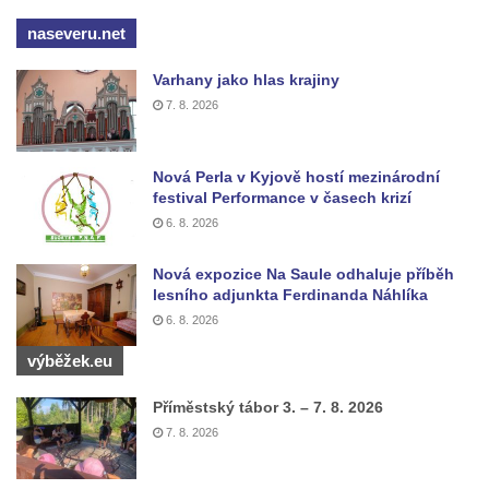
Tuhnicemi v Karlových Varech
naseveru.net
Vyhlídka Muchomůrka na Hostibejku v
Varhany jako hlas krajiny
Kralupech nad Vltavou
7. 8. 2026
Vyhlídkový altán na Hostibejku v Kralupech
nad Vltavou
Nová Perla v Kyjově hostí mezinárodní
Vyhlídka Na Zámečku nad Vysokou Lípou
festival Performance v časech krizí
Vyhlídka Švýcárna nad Drnovcem u
6. 8. 2026
Cvikova
Nová expozice Na Saule odhaluje příběh
Socha rytíře u vyhlídky Libverdských
lesního adjunkta Ferdinanda Náhlíka
pramenů v Lázních Libverda
6. 8. 2026
Vyhlídka Libverdských pramenů v Lázních
výběžek.eu
Libverda
Příměstský tábor 3. – 7. 8. 2026
Vyhlídka Pekelské sázky před osadou
7. 8. 2026
Přebytek u Lázní Libverda
Vyhlídka Hejnické Madony u hřbitova v