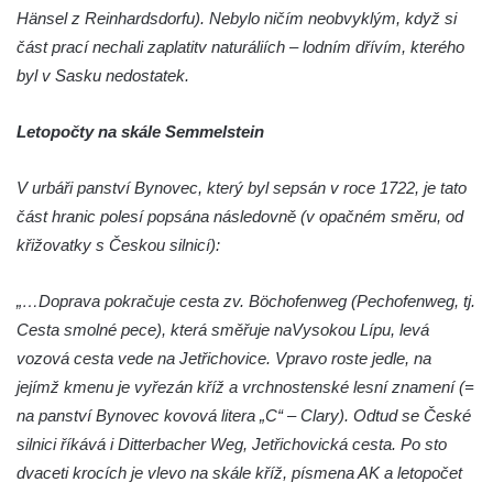
Špičáku
Hänsel z Reinhardsdorfu). Nebylo ničím neobvyklým, když si
Vyhlídka Tři kříže
část prací nechali zaplatit
v naturáliích – lodním dřívím, kterého
Hradiště Hrádek u Libochovan (vyhlídka)
byl v Sasku nedostatek.
Skalní okno na Grünes Riff v Oybině
Letopočty na skále Semmelstein
Papststein (Saské Švýcarsko)
Jeskyně Kuhstall a hrad Neuer Wildenstein
V urbáři panství Bynovec, který byl sepsán v roce 1722, je tato
(Saské Švýcarsko)
část hranic polesí popsána následovně (v opačném směru, od
Jeskyně Idagrotte (Saské Švýcarsko)
křižovatky s Českou silnicí):
Skalní město Nebeská říše u Ostrova
„…Doprava pokračuje cesta zv. Böchofenweg (Pechofenweg, tj.
Vyhlídka u symbolického horolezeckého
Cesta smolné pece), která směřuje naVysokou Lípu, levá
hřbitova ve skalách Nebeská říše u Ostrova
vozová cesta vede na Jetřichovice. Vpravo roste jedle, na
Skalní věž Doga v Tiských stěnách
jejímž kmenu je vyřezán kříž a vrchnostenské lesní znamení (=
Lavička Jiřího Kopeckého v Tiských
na panství Bynovec kovová litera „C“ – Clary). Odtud se České
stěnách
silnici říkává i Ditterbacher Weg, Jetřichovická cesta. Po sto
Tiské stěny
dvaceti krocích je vlevo na skále kříž, písmena AK a letopočet