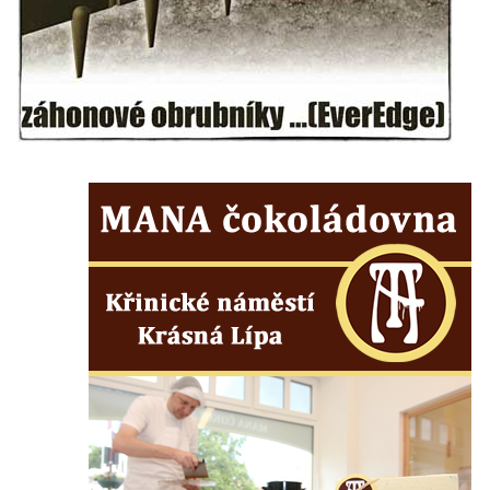
Čertovo kopyto u Jezdecké cesty nad
Tuhnicemi v Karlových Varech
Vyhlídka Muchomůrka na Hostibejku v
Kralupech nad Vltavou
Vyhlídkový altán na Hostibejku v Kralupech
nad Vltavou
Vyhlídka Na Zámečku nad Vysokou Lípou
Vyhlídka Švýcárna nad Drnovcem u
Cvikova
Socha rytíře u vyhlídky Libverdských
pramenů v Lázních Libverda
Vyhlídka Libverdských pramenů v Lázních
Libverda
Vyhlídka Pekelské sázky před osadou
Přebytek u Lázní Libverda