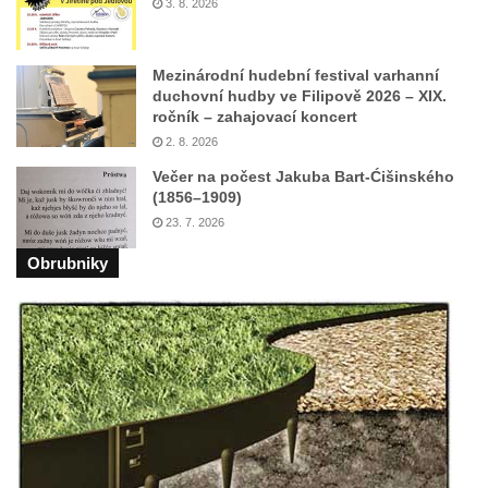
3. 8. 2026
Skála Semmelstein v Jetřichovických
skalách
Mezinárodní hudební festival varhanní
Obří hlava v Kyjovském údolí
duchovní hudby ve Filipově 2026 – XIX.
ročník – zahajovací koncert
Zaniklý pískovcový lom pod Jedlovou
2. 8. 2026
Panenská skála v údolí Samoty u
Večer na počest Jakuba Bart-Ćišinského
Radvance
(1856–1909)
Skála Hrbolec (Piklštejn) u Rybniště
23. 7. 2026
Skalní brána u Milštejna
Obrubniky
Boreč
Raná
Lenešický Chlum
Luž
Jeskyně Wildbrethöhle
Kleiner Zschirnstein
Jeskyně na Slánské hoře ve Slaném