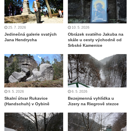
Geopark VlnoKam u Brozan nad Ohří
Jeskyně Pusté kostely u Svitavy
Skalní brána u Svojkova
25. 7. 2026
10. 5. 2026
Vyhlídka ve Svojkovských skalách
Jedinečná galerie svatých
Obrázek svatého Jakuba na
Vyhlídka pod Tisovým vrchem u Svojkova
Jana Hendrycha
skále u cesty východně od
Srbské Kamenice
Jeskyně Poustevna u Svojkova
Skalní okna Kolonáda u Svojkova
Slavíček
Jeskyně Staré časy u Svojkova
Hlídková jeskyně u Svojkova
9. 5. 2026
6. 5. 2026
Klíč
Skalní útvar Rukavice
Bezejmenná vyhlídka u
Kamenná slunce u obce Staré
(Handschuh) v Oybině
Jizery na Riegrově stezce
Sluj českých bratří a Symbolický hrob
českých bratří
Besedická vyhlídka (na Vysoké skále)