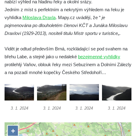
nabízí výhled na hladinu řeky a okolní srázy.
Schodiště pod rozhlednou Čáp v Teplických
Jedním z míst s perfektním a nekrytým výhledem na řeku je
skalách
vyhlídka
Miloslava Draxla
. Mapy.cz uvádějí, že “
je
Vyhlídka Lokomotiva v Teplických skalách
pojmenována po dlouholetém členovi KČT a Junáka Miloslavu
Kamenná brána v Broumovských stěnách
Draxlovi (1929-2013), nositeli titulu Mistr sportu v turistice
„.
Vyhlídka Koruna v Broumovských stěnách
Vyhlídkové místo na cestě k vyhlídce
Vidět je odtud především Brná, rozkládající se pod svahem na
Koruna v Broumovských stěnách
břehu Labe, a stejně jako u nedaleké
bezejmenné vyhlídky
protilehlý Vaňov, oblouk řeky mezi Sebuzínem a Dolními Zálezly
Skalní útvar Čertovo sedlo v Broumovských
a na pozadí mnohé kopečky Českého Středohoří…
stěnách
Kamenná ZOO – Skalní hřib
Kamenná ZOO – Želva II.
Kamenná ZOO – Želva I.
3. 1. 2024
3. 1. 2024
3. 1. 2024
3. 1. 2024
Kamenná ZOO – Velbloud
Kamenná ZOO – Kačenka
Vyhlídka Božanovský Špičák