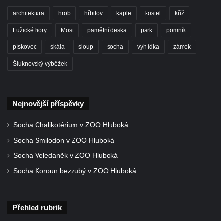
Vyhlídka jihovýchodně od Manušic u
architektura
hrob
hřbitov
kaple
kostel
kříž
cyklostezky Varhany
Vyhlídka nad jezírkem v Srbské Kamenici
Lužické hory
Most
pamětní deska
park
pomník
Vyhlídka Jaroslava Srby
pískovec
skála
sloup
socha
vyhlídka
zámek
Výšina královny Vilemíny
Šluknovský výběžek
Doerellova vyhlídka u Dubice
Vyhlídka u kostela svaté Barbory v Dubici
Nejnovější příspěvky
Vyhlídka Václava Krčila
Vyhlídka Mlynářův kámen
Socha Chalikotérium v ZOO Hluboká
Vyhlídky na Řípu (Mělnická, Roudnická,
Socha Smilodon v ZOO Hluboká
Pražská)
Socha Veledaněk v ZOO Hluboká
Skalní brána Lesní kaple
Socha Koroun bezzubý v ZOO Hluboká
Císařský výhled (Kvádrberk, Stoličná hora)
Vyhlídka Labská stráž
Přehled rubrik
Růžová vyhlídka nad kaňonem Labe