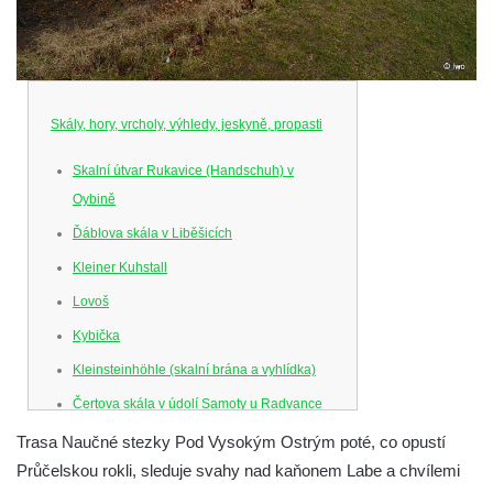
Skály, hory, vrcholy, výhledy, jeskyně, propasti
Skalní útvar Rukavice (Handschuh) v
Oybině
Ďáblova skála v Liběšicích
Kleiner Kuhstall
Lovoš
Kybička
Kleinsteinhöhle (skalní brána a vyhlídka)
Čertova skála v údolí Samoty u Radvance
Skalní branka pod rozhlednou Čáp v
Trasa Naučné stezky Pod Vysokým Ostrým poté, co opustí
Teplických skalách
Průčelskou rokli, sleduje svahy nad kaňonem Labe a chvílemi