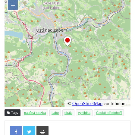
Vyhlídka východně od Božanovského
Špičáku
Vyhlídka Tři kříže
Hradiště Hrádek u Libochovan (vyhlídka)
Skalní okno na Grünes Riff v Oybině
Papststein (Saské Švýcarsko)
Jeskyně Kuhstall a hrad Neuer Wildenstein
(Saské Švýcarsko)
Jeskyně Idagrotte (Saské Švýcarsko)
Skalní město Nebeská říše u Ostrova
Vyhlídka u symbolického horolezeckého
hřbitova ve skalách Nebeská říše u Ostrova
Skalní věž Doga v Tiských stěnách
Tagy
naučná stezka
Labe
skála
vyhlídka
České středohoří
Lavička Jiřího Kopeckého v Tiských
Tisknout
stěnách