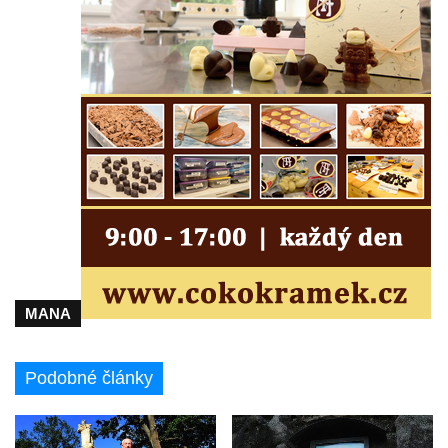
Vyhlídka Hejnické Madony u hřbitova v
Lázních Libverda
Vyhlídka Dobrého ducha MUHU u Obřího
sudu v Lázních Libverda
Vyhlídka Hájníkova Kohouta východně od
Lázní Libverda
Vyhlídka Ptačí kámen u Vysoké Lípy
Slunečná brána
Schachtenstein
Kaňkov
Milešovka
MANA
Radobýl
Švarcvaldská skalní brána ve Skalním
Podobné články
divadle u Hamru na Jezeře
Bořeňská vyhlídka na Radovesické výsypce