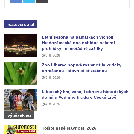
Tiské stěny
Ledová stěna u Sýrového potoka v
Kyjovském údolí
naseveru.net
Jeskyně víl v Kyjovském údolí
Letní sezona na památkách vrcholí.
Jeskyně Vinný sklep v Kyjovském údolí
Hradozámecká noc nabídne večerní
Vyhlídka nad přírodní rezervací Slunečná
prohlídky i mimořádné zážitky
stráň u Naučné stezky Pod Vysokým Ostrým
5. 8. 2026
Vyhlídka Miloslava Draxla na Naučné
Zoo Liberec poprvé rozmnožila kriticky
ohroženou listovnici přízračnou
stezce Pod Vysokým Ostrým
5. 8. 2026
Vyhlídka nad Brnou na Naučné stezce Pod
Vysokým Ostrým
Liberecký kraj zahájil obnovu historických
domů u Vodního hradu v České Lípě
Stožec (Schöber)
4. 8. 2026
Vyhlídka Liščí kazatelna (Fuchskanzel) u
Lückendorfu
výběžek.eu
Vyhlídka Kočičí kameny východně od Lázní
Tolštejnské slavnosti 2026
Libverda