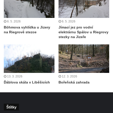
Kinského vyhlídka (Besedické skály)
Vyhlídka Kde domov můj (Besedické skály)
Jeskyně Matěje Krocínovského v
6. 5. 2026
6. 5. 2026
Böhmova vyhlídka u Jizery
Jímací jez pro vodní
Besedických skalách
na Riegrově stezce
elektrárnu Spálov u Riegrovy
Husníkova vyhlídka (Besedické skály)
stezky na Jizeře
Hořákova vyhlídka (Besedické skály)
Masarykova vyhlídka (Besedické skály)
Vyhlídka Sokol (Besedické skály)
Lafitova vyhlídka pod Křížovou horou
Vyhlídka pod Křížovou horou u Pohořan
13. 3. 2026
12. 3. 2026
Ďáblova skála v Liběšicích
Bořeňská zahrada
Hraběcí vyhlídka u Rabštejna nad Střelou
Bořeň
Vyhlídka na Chřibském (Kamzičím) vrchu
Kamenická vyhlídka
Štítky