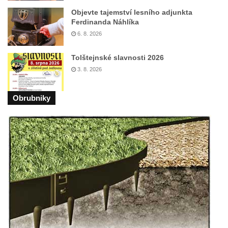
pramenů v Lázních Libverda
Objevte tajemství lesního adjunkta
Vyhlídka Libverdských pramenů v Lázních
Ferdinanda Náhlíka
Libverda
6. 8. 2026
Vyhlídka Pekelské sázky před osadou
Tolštejnské slavnosti 2026
Přebytek u Lázní Libverda
3. 8. 2026
Vyhlídka Hejnické Madony u hřbitova v
Lázních Libverda
Obrubniky
Vyhlídka Dobrého ducha MUHU u Obřího
sudu v Lázních Libverda
Vyhlídka Hájníkova Kohouta východně od
Lázní Libverda
Vyhlídka Ptačí kámen u Vysoké Lípy
Slunečná brána
Schachtenstein
Kaňkov
Milešovka