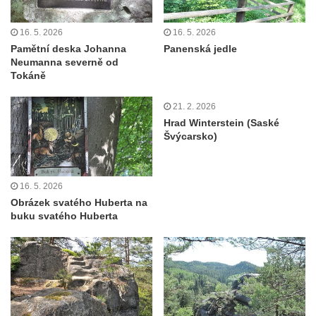
Hraběcí vyhlídka u Rabštejna nad Střelou
Bořeň
16. 5. 2026
16. 5. 2026
Pamětní deska Johanna
Panenská jedle
Vyhlídka na Chřibském (Kamzičím) vrchu
Neumanna severně od
Tokáně
Kamenická vyhlídka
Vyhlídka jihovýchodně od Manušic u
21. 2. 2026
cyklostezky Varhany
Hrad Winterstein (Saské
Švýcarsko)
Vyhlídka nad jezírkem v Srbské Kamenici
Vyhlídka Jaroslava Srby
Výšina královny Vilemíny
16. 5. 2026
Obrázek svatého Huberta na
Doerellova vyhlídka u Dubice
buku svatého Huberta
Vyhlídka u kostela svaté Barbory v Dubici
Vyhlídka Václava Krčila
Vyhlídka Mlynářův kámen
Vyhlídky na Řípu (Mělnická, Roudnická,
Pražská)