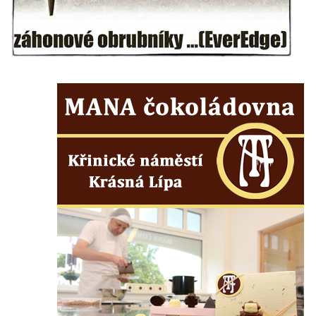
Radobýl
Švarcvaldská skalní brána ve Skalním
divadle u Hamru na Jezeře
Bořeňská vyhlídka na Radovesické výsypce
Geopark VlnoKam u Brozan nad Ohří
Jeskyně Pusté kostely u Svitavy
Skalní brána u Svojkova
Vyhlídka ve Svojkovských skalách
Vyhlídka pod Tisovým vrchem u Svojkova
Jeskyně Poustevna u Svojkova
Skalní okna Kolonáda u Svojkova
Slavíček
Jeskyně Staré časy u Svojkova
Hlídková jeskyně u Svojkova