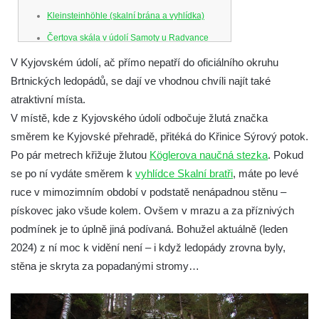
Kleinsteinhöhle (skalní brána a vyhlídka)
Čertova skála v údolí Samoty u Radvance
Skalní branka pod rozhlednou Čáp v
V Kyjovském údolí, ač přímo nepatří do oficiálního okruhu
Teplických skalách
Brtnických ledopádů, se dají ve vhodnou chvíli najít také
atraktivní místa.
Schodiště pod rozhlednou Čáp v Teplických
V místě, kde z Kyjovského údolí odbočuje žlutá značka
skalách
směrem ke Kyjovské přehradě, přitéká do Křinice Sýrový potok.
Vyhlídka Lokomotiva v Teplických skalách
Po pár metrech křižuje žlutou
Köglerova naučná stezka
. Pokud
Kamenná brána v Broumovských stěnách
se po ní vydáte směrem k
vyhlídce Skalní bratři
, máte po levé
Vyhlídka Koruna v Broumovských stěnách
ruce v mimozimním období v podstatě nenápadnou stěnu –
Vyhlídkové místo na cestě k vyhlídce
pískovec jako všude kolem. Ovšem v mrazu a za příznivých
Koruna v Broumovských stěnách
podmínek je to úplně jiná podívaná. Bohužel aktuálně (leden
2024) z ní moc k vidění není – i když ledopády zrovna byly,
Skalní útvar Čertovo sedlo v Broumovských
stěna je skryta za popadanými stromy…
stěnách
Kamenná ZOO – Skalní hřib
Kamenná ZOO – Želva II.