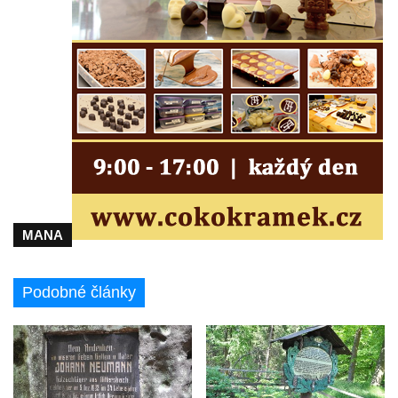
Klíč
Kamenná slunce u obce Staré
Sluj českých bratří a Symbolický hrob
českých bratří
Besedická vyhlídka (na Vysoké skále)
Kinského vyhlídka (Besedické skály)
Vyhlídka Kde domov můj (Besedické skály)
Jeskyně Matěje Krocínovského v
Besedických skalách
MANA
Husníkova vyhlídka (Besedické skály)
Hořákova vyhlídka (Besedické skály)
Podobné články
Masarykova vyhlídka (Besedické skály)
Vyhlídka Sokol (Besedické skály)
Lafitova vyhlídka pod Křížovou horou
Vyhlídka pod Křížovou horou u Pohořan