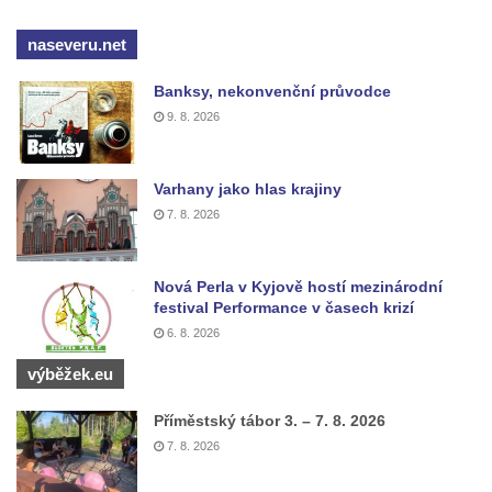
Lenešický Chlum
naseveru.net
Luž
Jeskyně Wildbrethöhle
Banksy, nekonvenční průvodce
Kleiner Zschirnstein
9. 8. 2026
Jeskyně na Slánské hoře ve Slaném
Čertovo kopyto u Jezdecké cesty nad
Varhany jako hlas krajiny
Tuhnicemi v Karlových Varech
7. 8. 2026
Vyhlídka Muchomůrka na Hostibejku v
Kralupech nad Vltavou
Nová Perla v Kyjově hostí mezinárodní
Vyhlídkový altán na Hostibejku v Kralupech
festival Performance v časech krizí
6. 8. 2026
nad Vltavou
Vyhlídka Na Zámečku nad Vysokou Lípou
výběžek.eu
Vyhlídka Švýcárna nad Drnovcem u
Příměstský tábor 3. – 7. 8. 2026
Cvikova
7. 8. 2026
Socha rytíře u vyhlídky Libverdských