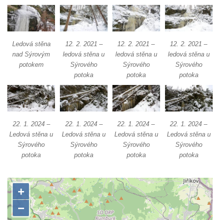
hřbitova ve skalách Nebeská říše u Ostrova
Skalní věž Doga v Tiských stěnách
Lavička Jiřího Kopeckého v Tiských
Ledová stěna
12. 2. 2021 –
12. 2. 2021 –
12. 2. 2021 –
stěnách
nad Sýrovým
ledová stěna u
ledová stěna u
ledová stěna u
potokem
Sýrového
Sýrového
Sýrového
Tiské stěny
potoka
potoka
potoka
Ledová stěna u Sýrového potoka v
Kyjovském údolí
Jeskyně víl v Kyjovském údolí
22. 1. 2024 –
22. 1. 2024 –
22. 1. 2024 –
22. 1. 2024 –
Jeskyně Vinný sklep v Kyjovském údolí
Ledová stěna u
Ledová stěna u
Ledová stěna u
Ledová stěna u
Vyhlídka nad přírodní rezervací Slunečná
Sýrového
Sýrového
Sýrového
Sýrového
potoka
potoka
potoka
potoka
stráň u Naučné stezky Pod Vysokým Ostrým
Vyhlídka Miloslava Draxla na Naučné
stezce Pod Vysokým Ostrým
Vyhlídka nad Brnou na Naučné stezce Pod
Vysokým Ostrým