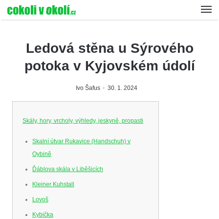
Ledová stěna u Sýrového
potoka v Kyjovském údolí
Ivo Šafus
30. 1. 2024
Skály, hory, vrcholy, výhledy, jeskyně, propasti
Skalní útvar Rukavice (Handschuh) v
Oybině
Ďáblova skála v Liběšicích
Kleiner Kuhstall
Lovoš
Kybička