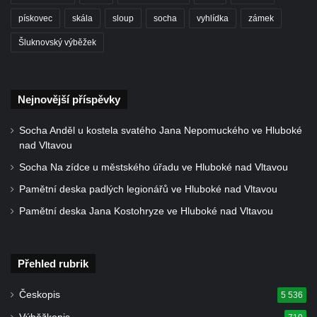
Vyhlídka v lukách pod Hrazeným
pískovec
skála
sloup
socha
vyhlídka
zámek
Vyhlídka Kaple u Brniště
Šluknovský výběžek
Vyhlídka Borský vrch
Vyhlídka Borný
Nejnovější příspěvky
Malé varhany ve Šluknově
Vyhlídka Židovský vrch (Šluknov)
Socha Anděl u kostela svatého Jana Nepomuckého ve Hluboké
nad Vltavou
Vyhlídky na Hradci u Liběšic
Socha Na zídce u městského úřadu ve Hluboké nad Vltavou
Vyhlídka Havran (Rynoltice – Polesí)
Pamětní deska padlých legionářů ve Hluboké nad Vltavou
Vyhlídka Vana (Sloup v Čechách)
Pamětní deska Jana Kostohryze ve Hluboké nad Vltavou
Vyhlídka Samuelova sluj (Sloup v Čechách)
Samuelova jeskyně (Sloup v Čechách)
Vyhlídka Lipka u Horního Prysku
Přehled rubrik
Jeskyně Lipka (Horní Prysk)
Českopis
5 536
Vyhlídka na Meixnerově stezce v Horním