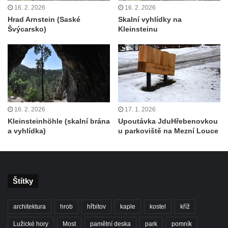
16. 2. 2026
16. 2. 2026
Skalní brána Lesní kaple
Hrad Arnstein (Saské
Skalní vyhlídky na
Císařský výhled (Kvádrberk, Stoličná hora)
Švýcarsko)
Kleinsteinu
Vyhlídka Labská stráž
Růžová vyhlídka nad kaňonem Labe
Vyhlídky na trase Naučné stezky Větruše-
Vrkoč
Humboldtova vyhlídka u Větruše v Ústí nad
16. 2. 2026
17. 1. 2026
Labem
Kleinsteinhöhle (skalní brána
Upoutávka JduHřebenovkou
a vyhlídka)
u parkoviště na Mezní Louce
Čedičový lom pod Kamenickým kopcem u
Zákup
Janovické poustevny
Vyhlídky na Malé Bukové
Štítky
Vyhlídka pod Velkou Bukovou
architektura
hrob
hřbitov
kaple
kostel
kříž
Vyhlídka na SWAMP u Máchova jezera
Vyhlídka na Křížovém vrchu u Rynartic
Lužické hory
Most
pamětní deska
park
pomník