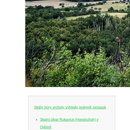
Skály, hory, vrcholy, výhledy, jeskyně, propasti
Skalní útvar Rukavice (Handschuh) v
Oybině