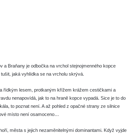
ov a Braňany je odbočka na vrchol stejnojmenného kopce
tušit, jaká vyhlídka se na vrcholu skrývá.
ta řídkým lesem, protkaným křížem krážem cestičkami a
pravdu nenapovídá, jak to na hraně kopce vypadá. Sice je to do
kála, to poznat není. A až pohled z opačné strany ze silnice
dkové místo není osamoceno…
oří, města s jejich nezaměnitelnými dominantami. Když vyjde