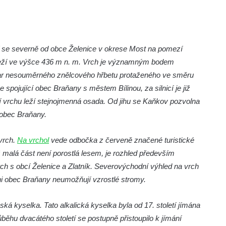
 se severně od obce Želenice v okrese Most na pomezí
eží ve výšce 436 m n. m. Vrch je významným bodem
var nesouměrného znělcového hřbetu protaženého ve směru
pojující obec Braňany s městem Bílinou, za silnicí je již
 vrchu leží stejnojmenná osada. Od jihu se Kaňkov pozvolna
 obec Braňany.
vrch.
Na vrchol
vede odbočka z červeně značené turistické
ž malá část není porostlá lesem, je rozhled především
vrch s obcí Želenice a Zlatník. Severovýchodní výhled na vrch
i obec Braňany neumožňují vzrostlé stromy.
ská kyselka. Tato alkalická kyselka byla od 17. století jímána
hu dvacátého století se postupně přistoupilo k jímání