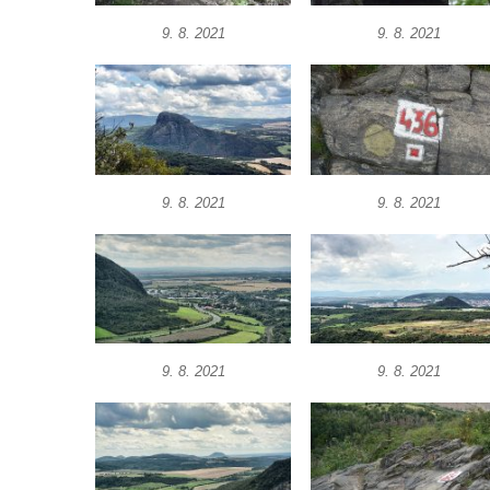
Skála Hrbolec (Piklštejn) u Rybniště
9. 8. 2021
9. 8. 2021
Skalní brána u Milštejna
Boreč
Raná
Lenešický Chlum
Luž
9. 8. 2021
9. 8. 2021
Jeskyně Wildbrethöhle
Kleiner Zschirnstein
Jeskyně na Slánské hoře ve Slaném
Čertovo kopyto u Jezdecké cesty nad
Tuhnicemi v Karlových Varech
9. 8. 2021
9. 8. 2021
Vyhlídka Muchomůrka na Hostibejku v
Kralupech nad Vltavou
Vyhlídkový altán na Hostibejku v Kralupech
nad Vltavou