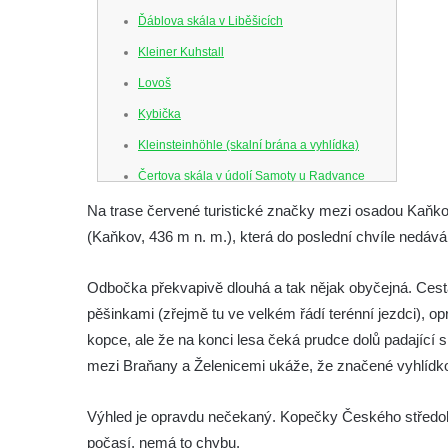
Ďáblova skála v Liběšicích
Kleiner Kuhstall
Lovoš
Kybička
Kleinsteinhöhle (skalní brána a vyhlídka)
Čertova skála v údolí Samoty u Radvance
Skalní branka pod rozhlednou Čáp v
Na trase červené turistické značky mezi osadou Kaňk
Teplických skalách
(Kaňkov, 436 m n. m.), která do poslední chvíle nedává 
Schodiště pod rozhlednou Čáp v Teplických
Odbočka překvapivě dlouhá a tak nějak obyčejná. Ces
skalách
pěšinkami (zřejmě tu ve velkém řádí terénní jezdci), o
Vyhlídka Lokomotiva v Teplických skalách
kopce, ale že na konci lesa čeká prudce dolů padající s
Kamenná brána v Broumovských stěnách
mezi Braňany a Želenicemi ukáže, že značené vyhlí
Vyhlídka Koruna v Broumovských stěnách
Vyhlídkové místo na cestě k vyhlídce
Výhled je opravdu nečekaný. Kopečky Českého středoh
Koruna v Broumovských stěnách
počasí, nemá to chybu.