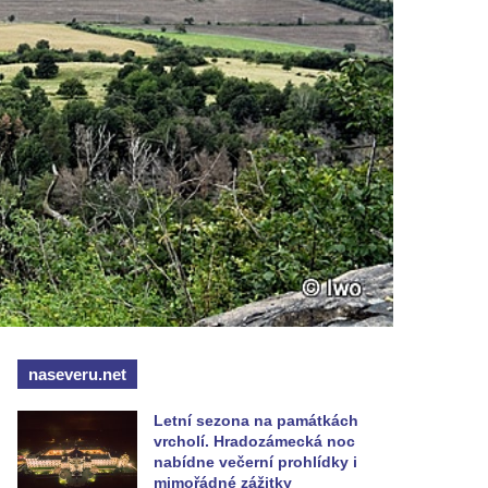
naseveru.net
Letní sezona na památkách
vrcholí. Hradozámecká noc
nabídne večerní prohlídky i
mimořádné zážitky