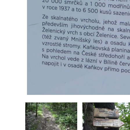
Vyhlídka Miloslava Draxla na Naučné
stezce Pod Vysokým Ostrým
Vyhlídka nad Brnou na Naučné stezce Pod
Vysokým Ostrým
Stožec (Schöber)
Vyhlídka Liščí kazatelna (Fuchskanzel) u
Lückendorfu
Vyhlídka Kočičí kameny východně od Lázní
Libverda
Skála Semmelstein v Jetřichovických
skalách
Obří hlava v Kyjovském údolí
Zaniklý pískovcový lom pod Jedlovou
Panenská skála v údolí Samoty u
Radvance