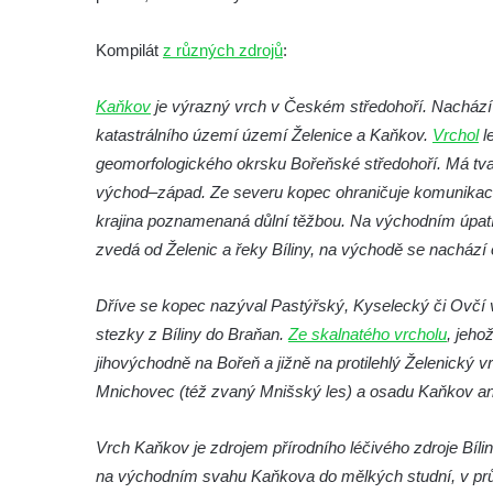
Skalní útvar Čertovo sedlo v Broumovských
Kompilát
z různých zdrojů
:
stěnách
Kamenná ZOO – Skalní hřib
Kaňkov
je výrazný vrch v Českém středohoří. Nachází
Kamenná ZOO – Želva II.
katastrálního území území Želenice a Kaňkov.
Vrchol
l
Kamenná ZOO – Želva I.
geomorfologického okrsku Bořeňské středohoří. Má t
východ–západ. Ze severu kopec ohraničuje komunikace s
Kamenná ZOO – Velbloud
krajina poznamenaná důlní těžbou. Na východním úpatí
Kamenná ZOO – Kačenka
zvedá od Želenic a řeky Bíliny, na východě se nachází
Vyhlídka Božanovský Špičák
Vyhlídka východně od Božanovského
Dříve se kopec nazýval Pastýřský, Kyselecký či Ovčí 
Špičáku
stezky z Bíliny do Braňan.
Ze skalnatého vrcholu
, jeho
Vyhlídka Tři kříže
jihovýchodně na Bořeň a jižně na protilehlý Želenický 
Mnichovec (též zvaný Mnišský les) a osadu Kaňkov an
Hradiště Hrádek u Libochovan (vyhlídka)
Skalní okno na Grünes Riff v Oybině
Vrch Kaňkov je zdrojem přírodního léčivého zdroje Bílin
Papststein (Saské Švýcarsko)
na východním svahu Kaňkova do mělkých studní, v průbě
Jeskyně Kuhstall a hrad Neuer Wildenstein