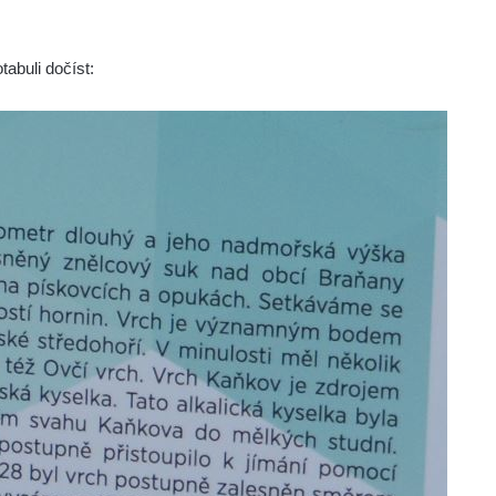
abuli dočíst: