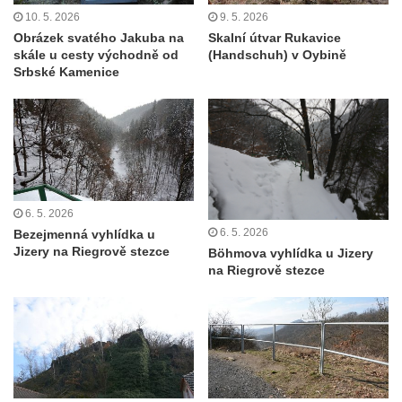
Bořeňská vyhlídka na Radovesické výsypce
10. 5. 2026
9. 5. 2026
Obrázek svatého Jakuba na
Skalní útvar Rukavice
Geopark VlnoKam u Brozan nad Ohří
skále u cesty východně od
(Handschuh) v Oybině
Jeskyně Pusté kostely u Svitavy
Srbské Kamenice
Skalní brána u Svojkova
Vyhlídka ve Svojkovských skalách
Vyhlídka pod Tisovým vrchem u Svojkova
Jeskyně Poustevna u Svojkova
Skalní okna Kolonáda u Svojkova
6. 5. 2026
6. 5. 2026
Bezejmenná vyhlídka u
Slavíček
Jizery na Riegrově stezce
Böhmova vyhlídka u Jizery
Jeskyně Staré časy u Svojkova
na Riegrově stezce
Hlídková jeskyně u Svojkova
Klíč
Kamenná slunce u obce Staré
Sluj českých bratří a Symbolický hrob
českých bratří