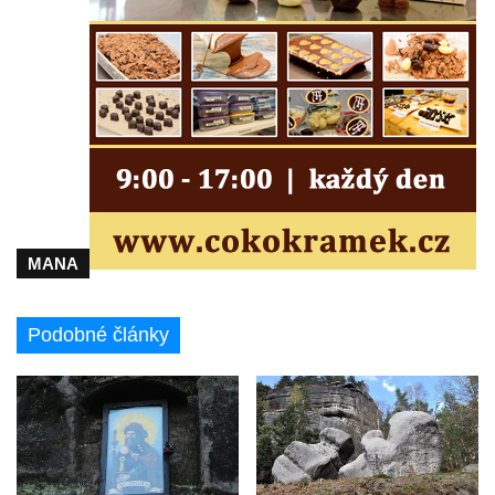
Přebytek u Lázní Libverda
Vyhlídka Hejnické Madony u hřbitova v
Lázních Libverda
Vyhlídka Dobrého ducha MUHU u Obřího
sudu v Lázních Libverda
Vyhlídka Hájníkova Kohouta východně od
Lázní Libverda
Vyhlídka Ptačí kámen u Vysoké Lípy
MANA
Slunečná brána
Schachtenstein
Podobné články
Kaňkov
Milešovka
Radobýl
Švarcvaldská skalní brána ve Skalním
divadle u Hamru na Jezeře