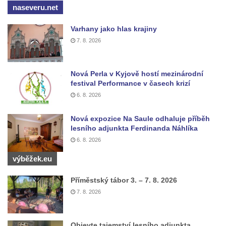
stěnách
naseveru.net
Tiské stěny
Varhany jako hlas krajiny
Ledová stěna u Sýrového potoka v
7. 8. 2026
Kyjovském údolí
Jeskyně víl v Kyjovském údolí
Nová Perla v Kyjově hostí mezinárodní
Jeskyně Vinný sklep v Kyjovském údolí
festival Performance v časech krizí
6. 8. 2026
Vyhlídka nad přírodní rezervací Slunečná
stráň u Naučné stezky Pod Vysokým Ostrým
Nová expozice Na Saule odhaluje příběh
Vyhlídka Miloslava Draxla na Naučné
lesního adjunkta Ferdinanda Náhlíka
stezce Pod Vysokým Ostrým
6. 8. 2026
Vyhlídka nad Brnou na Naučné stezce Pod
výběžek.eu
Vysokým Ostrým
Příměstský tábor 3. – 7. 8. 2026
Stožec (Schöber)
7. 8. 2026
Vyhlídka Liščí kazatelna (Fuchskanzel) u
Lückendorfu
Objevte tajemství lesního adjunkta