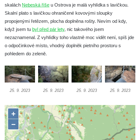
Teplických skalách
skalách
Nebeská říše
u Ostrova je malá vyhlídka s lavičkou.
Skalní plato s lavičkou ohraničené kovovými sloupky
Schodiště pod rozhlednou Čáp v Teplických
propojenými řetězem, plocha doplněna rošty. Nevím od kdy,
skalách
když jsem tu
byl před pár lety
, nic takového jsem
Vyhlídka Lokomotiva v Teplických skalách
nezaznamenal. Z vyhlídky toho vlastně moc vidět není, spíš jde
Kamenná brána v Broumovských stěnách
o odpočinkové místo, vhodný doplněk pietního prostoru s
Vyhlídka Koruna v Broumovských stěnách
pohledem do zeleně.
Vyhlídkové místo na cestě k vyhlídce
Koruna v Broumovských stěnách
Skalní útvar Čertovo sedlo v Broumovských
stěnách
25. 9. 2023
25. 9. 2023
25. 9. 2023
25. 9. 2023
Kamenná ZOO – Skalní hřib
Kamenná ZOO – Želva II.
Kamenná ZOO – Želva I.
Kamenná ZOO – Velbloud
Kamenná ZOO – Kačenka