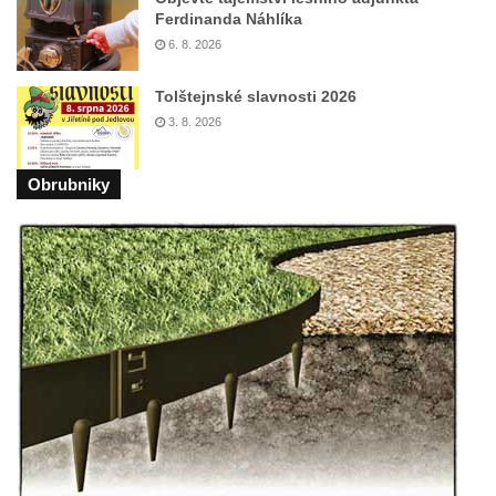
Vyhlídka Kočičí kameny východně od Lázní
Ferdinanda Náhlíka
Libverda
6. 8. 2026
Skála Semmelstein v Jetřichovických
skalách
Tolštejnské slavnosti 2026
3. 8. 2026
Obří hlava v Kyjovském údolí
Zaniklý pískovcový lom pod Jedlovou
Obrubniky
Panenská skála v údolí Samoty u
Radvance
Skála Hrbolec (Piklštejn) u Rybniště
Skalní brána u Milštejna
Boreč
Raná
Lenešický Chlum
Luž
Jeskyně Wildbrethöhle