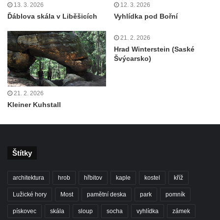
13. 3. 2026
12. 3. 2026
Besedická vyhlídka (na Vysoké skále)
Ďáblova skála v Liběšicích
Vyhlídka pod Bořní
Kinského vyhlídka (Besedické skály)
21. 2. 2026
Vyhlídka Kde domov můj (Besedické skály)
Hrad Winterstein (Saské
Švýcarsko)
Jeskyně Matěje Krocínovského v
Besedických skalách
Husníkova vyhlídka (Besedické skály)
21. 2. 2026
Hořákova vyhlídka (Besedické skály)
Kleiner Kuhstall
Masarykova vyhlídka (Besedické skály)
Vyhlídka Sokol (Besedické skály)
Lafitova vyhlídka pod Křížovou horou
Štítky
Vyhlídka pod Křížovou horou u Pohořan
architektura
hrob
hřbitov
kaple
kostel
kříž
Hraběcí vyhlídka u Rabštejna nad Střelou
Bořeň
Lužické hory
Most
pamětní deska
park
pomník
Vyhlídka na Chřibském (Kamzičím) vrchu
pískovec
skála
sloup
socha
vyhlídka
zámek