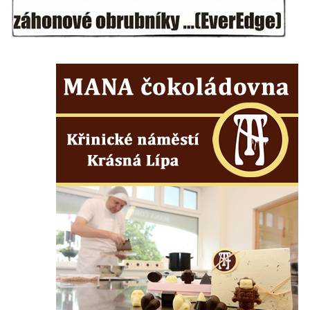
Kleiner Zschirnstein
Jeskyně na Slánské hoře ve Slaném
Čertovo kopyto u Jezdecké cesty nad
Tuhnicemi v Karlových Varech
Vyhlídka Muchomůrka na Hostibejku v
Kralupech nad Vltavou
Vyhlídkový altán na Hostibejku v Kralupech
nad Vltavou
Vyhlídka Na Zámečku nad Vysokou Lípou
Vyhlídka Švýcárna nad Drnovcem u
Cvikova
Socha rytíře u vyhlídky Libverdských
pramenů v Lázních Libverda
Vyhlídka Libverdských pramenů v Lázních
Libverda
Vyhlídka Pekelské sázky před osadou