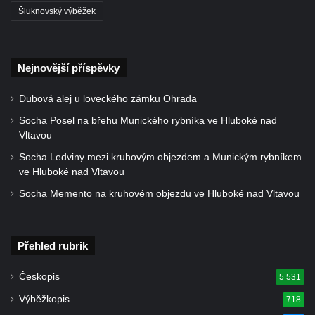
Kamenická vyhlídka
Šluknovský výběžek
Vyhlídka jihovýchodně od Manušic u
cyklostezky Varhany
Nejnovější příspěvky
Vyhlídka nad jezírkem v Srbské Kamenici
Vyhlídka Jaroslava Srby
Dubová alej u loveckého zámku Ohrada
Výšina královny Vilemíny
Socha Posel na břehu Munického rybníka ve Hluboké nad
Doerellova vyhlídka u Dubice
Vltavou
Vyhlídka u kostela svaté Barbory v Dubici
Socha Ledviny mezi kruhovým objezdem a Munickým rybníkem
ve Hluboké nad Vltavou
Vyhlídka Václava Krčila
Socha Memento na kruhovém objezdu ve Hluboké nad Vltavou
Vyhlídka Mlynářův kámen
Vyhlídky na Řípu (Mělnická, Roudnická,
Pražská)
Přehled rubrik
Skalní brána Lesní kaple
Českopis
5 531
Císařský výhled (Kvádrberk, Stoličná hora)
Výběžkopis
718
Vyhlídka Labská stráž