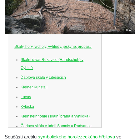
Skály, hory, vrcholy, výhledy, jeskyně, propasti
Skalní útvar Rukavice (Handschuh) v
Oybině
Ďáblova skála v Liběšicích
Kleiner Kuhstall
Lovoš
Kybička
Kleinsteinhöhle (skalní brána a vyhlídka)
Čertova skála v údolí Samoty u Radvance
Skalní branka pod rozhlednou Čáp v
Součástí areálu
symbolického horolezeckého hřbitova
ve