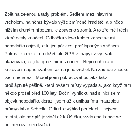
Jeskyně víl v Kyjovském údolí
Zpět na zelenou a tady problém. Sedlem mezi hlavním
Jeskyně Vinný sklep v Kyjovském údolí
vrcholem, na němž bývalo výše zmíněné hradiště, a o něco
Vyhlídka nad přírodní rezervací Slunečná
nižším druhým hřbetem, je zbaveno stromů. A to zřejmě i těch,
stráň u Naučné stezky Pod Vysokým Ostrým
které nesly značení. Odbočku vlevo kolem kopce se mi
Vyhlídka Miloslava Draxla na Naučné
nepodařilo objevit, je tu jen pár cest prošlapaných sněhem.
stezce Pod Vysokým Ostrým
Pokusil jsem se jich držet, ale GPS v mapy.cz vytrvale
Vyhlídka nad Brnou na Naučné stezce Pod
ukazovala, že jdu úplně mimo značení. Nepomohlo ani
Vysokým Ostrým
křižování napříč svahem až na jeho vrchol. Na žádnou značku
jsem nenarazil. Musel jsem pokračovat po jakž takž
Stožec (Schöber)
prošlápnuté pěšině, která ovšem místy vypadala, jako když tam
Vyhlídka Liščí kazatelna (Fuchskanzel) u
někdo prošel před 100 lety. Boční vyhlídku nad silnicí se mi
Lückendorfu
objevit nepodařilo, dorazil jsem až k unikátnímu mauzoleu
Vyhlídka Kočičí kameny východně od Lázní
průmyslníka Schrolla. Odtud je výhled perfektní – nejsem
Libverda
místní, ale nejspíš je vidět až k Úštěku, vzdálené kopce se
Skála Semmelstein v Jetřichovických
pojmenovat neodvažuji.
skalách