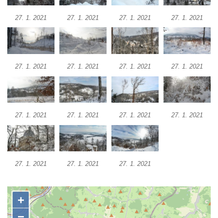
Vyhlídka Muchomůrka na Hostibejku v
27. 1. 2021
27. 1. 2021
27. 1. 2021
27. 1. 2021
Kralupech nad Vltavou
Vyhlídkový altán na Hostibejku v Kralupech
nad Vltavou
Vyhlídka Na Zámečku nad Vysokou Lípou
27. 1. 2021
27. 1. 2021
27. 1. 2021
27. 1. 2021
Vyhlídka Švýcárna nad Drnovcem u
Cvikova
Socha rytíře u vyhlídky Libverdských
27. 1. 2021
27. 1. 2021
27. 1. 2021
27. 1. 2021
pramenů v Lázních Libverda
Vyhlídka Libverdských pramenů v Lázních
Libverda
Vyhlídka Pekelské sázky před osadou
27. 1. 2021
27. 1. 2021
27. 1. 2021
Přebytek u Lázní Libverda
Vyhlídka Hejnické Madony u hřbitova v
Lázních Libverda
Vyhlídka Dobrého ducha MUHU u Obřího