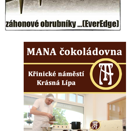
Vyhlídka Jaroslava Srby
Výšina královny Vilemíny
Doerellova vyhlídka u Dubice
Vyhlídka u kostela svaté Barbory v Dubici
Vyhlídka Václava Krčila
Vyhlídka Mlynářův kámen
Vyhlídky na Řípu (Mělnická, Roudnická,
Pražská)
Skalní brána Lesní kaple
Císařský výhled (Kvádrberk, Stoličná hora)
Vyhlídka Labská stráž
Růžová vyhlídka nad kaňonem Labe
Vyhlídky na trase Naučné stezky Větruše-
Vrkoč
Humboldtova vyhlídka u Větruše v Ústí nad