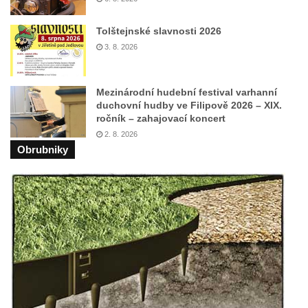
Jeskyně Matěje Krocínovského v
Besedických skalách
Tolštejnské slavnosti 2026
Husníkova vyhlídka (Besedické skály)
3. 8. 2026
Hořákova vyhlídka (Besedické skály)
Masarykova vyhlídka (Besedické skály)
Mezinárodní hudební festival varhanní
duchovní hudby ve Filipově 2026 – XIX.
Vyhlídka Sokol (Besedické skály)
ročník – zahajovací koncert
Lafitova vyhlídka pod Křížovou horou
2. 8. 2026
Obrubniky
Vyhlídka pod Křížovou horou u Pohořan
Hraběcí vyhlídka u Rabštejna nad Střelou
Bořeň
Vyhlídka na Chřibském (Kamzičím) vrchu
Kamenická vyhlídka
Vyhlídka jihovýchodně od Manušic u
cyklostezky Varhany
Vyhlídka nad jezírkem v Srbské Kamenici