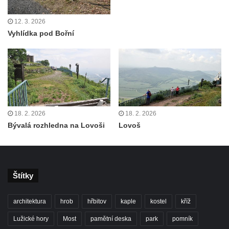
Střední vrch
12. 3. 2026
Sedlecký Špičák
Vyhlídka pod Bořní
Poslední masiv
Vyhlídka Kohoutí vrch
Vyhlídka Šroubený
Čertova zeď (+ Malá Čertova zeď a Rasova
rokle)
18. 2. 2026
18. 2. 2026
Popova skála
Bývalá rozhledna na Lovoši
Lovoš
Nonnenfelsen (Zittauer Gebirge)
Carolafelsen (Zittauer Gebirge)
Große und Kleine Orgel
Štítky
Kaiserkrone
Zirkelstein
architektura
hrob
hřbitov
kaple
kostel
kříž
Jeskyně Na Pozici
Lužické hory
Most
pamětní deska
park
pomník
Skalní věž Ropucha