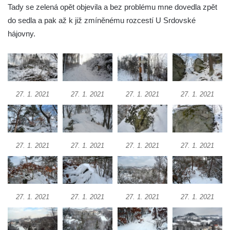
Obří hlava v Kyjovském údolí
Tady se zelená opět objevila a bez problému mne dovedla zpět
do sedla a pak až k již zmíněnému rozcestí U Srdovské
Zaniklý pískovcový lom pod Jedlovou
hájovny.
Panenská skála v údolí Samoty u
Radvance
Skála Hrbolec (Piklštejn) u Rybniště
Skalní brána u Milštejna
27. 1. 2021
27. 1. 2021
27. 1. 2021
27. 1. 2021
Boreč
Raná
Lenešický Chlum
Luž
27. 1. 2021
27. 1. 2021
27. 1. 2021
27. 1. 2021
Jeskyně Wildbrethöhle
Kleiner Zschirnstein
Jeskyně na Slánské hoře ve Slaném
27. 1. 2021
27. 1. 2021
27. 1. 2021
27. 1. 2021
Čertovo kopyto u Jezdecké cesty nad
Tuhnicemi v Karlových Varech