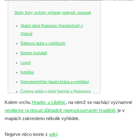
Skály, hory, vrcholy, výhledy, jeskyně, propasti
Skalní útvar Rukavice (Handschuh) v
Oybině
Ďáblova skála v Liběšicích
Kleiner Kuhstall
Lovoš
Kybička
Kleinsteinhöhle (skalní brána a vyhlídka)
Čertova skála v údolí Samoty u Radvance
Skalní branka pod rozhlednou Čáp v
Kolem vrchu
Hradec u Liběšic
, na němž se nachází významné
Teplických skalách
neolitické (a dosud důkladně neprozkoumané) hradiště
, je v
mapách zakresleno několik vyhlídek.
Schodiště pod rozhlednou Čáp v Teplických
skalách
Nejprve něco teorie z
wiki
:
Vyhlídka Lokomotiva v Teplických skalách