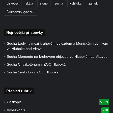
pískovec
skála
sloup
socha
vyhlídka
zámek
Vyhlídka Jelení skok u Nového Boru
Šluknovský výběžek
Vyhlídka Havraní skály
Vyhlídka na Vysokém vrchu
Jeskyně Kameníkova jizba (Panenská
Nejnovější příspěvky
jeskyně)
Socha Ledviny mezi kruhovým objezdem a Munickým rybníkem
Konojedské bochníky
ve Hluboké nad Vltavou
Vyhlídka u Šenovské jehly (Kamenický
Socha Memento na kruhovém objezdu ve Hluboké nad Vltavou
Šenov)
Socha Chalikotérium v ZOO Hluboká
Rudolfův kámen
Socha Smilodon v ZOO Hluboká
Lom Klučky
Čedičové varhany u Hlinek
Vyhlídka Jehla u České Kamenice
Přehled rubrik
Skalní město Tiské stěny
Českopis
5 529
Vyhlídka u Wachbergu (Berggaststätte
Výběžkopis
718
Wachbergbaude)