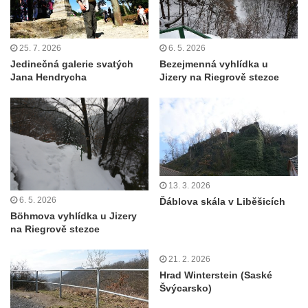
Vyhlídky na Hradci u Liběšic
Vyhlídka Havran (Rynoltice – Polesí)
Vyhlídka Vana (Sloup v Čechách)
25. 7. 2026
6. 5. 2026
Jedinečná galerie svatých
Bezejmenná vyhlídka u
Vyhlídka Samuelova sluj (Sloup v Čechách)
Jana Hendrycha
Jizery na Riegrově stezce
Samuelova jeskyně (Sloup v Čechách)
Vyhlídka Lipka u Horního Prysku
Jeskyně Lipka (Horní Prysk)
Vyhlídka na Meixnerově stezce v Horním
Prysku
13. 3. 2026
Písková vyhlídka
6. 5. 2026
Ďáblova skála v Liběšicích
Spravedlnost
Böhmova vyhlídka u Jizery
na Riegrově stezce
Úzké schody
Herdstein
21. 2. 2026
Hrad Winterstein (Saské
Vyhlídka Pustý zámek
Švýcarsko)
Pustý zámek