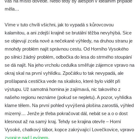
vás na místo dovede. Nebo tedy by alespoň v ideálním případě
Hradiště Hrádek u Libochovan (vyhlídka)
měla…
Skalní okno na Grünes Riff v Oybině
Víme v tuto chvíli všichni, jak to vypadá s kůrovcovou
Papststein (Saské Švýcarsko)
kalamitou, a ani zdejší krajině se brutální těžba nevyhýbá. Sice
Jeskyně Kuhstall a hrad Neuer Wildenstein
se objevují zcela nové a nečekané výhledy, na druhou stranu je
(Saské Švýcarsko)
mnohdy problém najít správnou cestu. Od Horního Vysokého
Jeskyně Idagrotte (Saské Švýcarsko)
po silnici žádný problém, odbočka do lesa do strmého stoupání
Skalní město Nebeská říše u Ostrova
se dá najít. Na jeho vrcholu cedulka směřuje zájemce vpravo na
okraj skal na první vyhlídku. Zpočátku to tak nevypadá, ale
Vyhlídka u symbolického horolezeckého
prošlapaná cestička vede na skalisko, které bylo vidět při
hřbitova ve skalách Nebeská říše u Ostrova
výstupu. Už samotná hornina je zajímavá, nic takového z
Skalní věž Doga v Tiských stěnách
našeho regionu neznáme (pokud se nepletu). A pozor, vyhlídka
Lavička Jiřího Kopeckého v Tiských
klame tělem. Na první pohled vyvýšená plošina zarostlá, výhled
stěnách
mizerný… Jenže je třeba pokračovat dál, nebát se a o o dost
Tiské stěny
klesnout až na samý kraj. Tehdy se krajina otevře – Horní
Ledová stěna u Sýrového potoka v
Vysoké, chatkový tábor, kopce zakrývající Lovečkovice, vpravo
Kyjovském údolí
zvonice nad Levínem
.