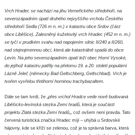
Kamenná brána v Broumovských stěnách
Vrch Hradec se nachází na jihu Verneřického středohoří, na
Vyhlídka Koruna v Broumovských stěnách
severozápadním úpatí druhého nejvyššího vrcholu Českého
Vyhlídkové místo na cestě k vyhlídce
středohoří Sedla (726 m n. m.) v katastru obce Srdov (část
Koruna v Broumovských stěnách
obce Liběšice). Zalesněný kuželovitý vrch Hradec (452 m n. m.)
se tyčí v prudkém svahu nad napojením silnic II/240 a II/260,
Skalní útvar Čertovo sedlo v Broumovských
nad stejnojmennou obcí, která ale katastrálně spadá do obce
stěnách
Levín. Na jeho severozápadním úpatí leží obec Horní Vysoké,
Kamenná ZOO – Skalní hřib
do jejíhož katastru patřily na přelomu 19. a 20. století populární
Kamenná ZOO – Želva II.
Lázně Jeleč (německy Bad Geltschberg, Geltschbad). Vrch je
Kamenná ZOO – Želva I.
tvořen vyvřelou třetihorní horninou trachybazaltem.
Kamenná ZOO – Velbloud
Dále se tam tvrdí, že „
přes vrchol Hradce vede nově budovaná
Kamenná ZOO – Kačenka
Liběšicko-levínská stezka Zemí hradů, která je součástí
Vyhlídka Božanovský Špičák
projektu Zlatá stezka Zemí hradů
„, což ovšem není pravda. Tato
Vyhlídka východně od Božanovského
červená turistická značka Hradec míjí – uhýbá u Srdovské
Špičáku
hájovny, kde se kříží se zelenou, což je ta správná barva, která
Vyhlídka Tři kříže