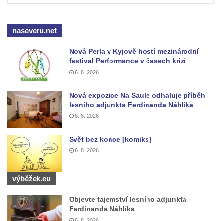
Vyhlídka ve Svojkovských skalách
naseveru.net
Vyhlídka pod Tisovým vrchem u Svojkova
Jeskyně Poustevna u Svojkova
Nová Perla v Kyjově hostí mezinárodní
festival Performance v časech krizí
Skalní okna Kolonáda u Svojkova
6. 8. 2026
Slavíček
Jeskyně Staré časy u Svojkova
Nová expozice Na Saule odhaluje příběh
lesního adjunkta Ferdinanda Náhlíka
Hlídková jeskyně u Svojkova
6. 8. 2026
Klíč
Kamenná slunce u obce Staré
Svět bez konce [komiks]
6. 8. 2026
Sluj českých bratří a Symbolický hrob
českých bratří
výběžek.eu
Besedická vyhlídka (na Vysoké skále)
Kinského vyhlídka (Besedické skály)
Objevte tajemství lesního adjunkta
Ferdinanda Náhlíka
Vyhlídka Kde domov můj (Besedické skály)
6. 8. 2026